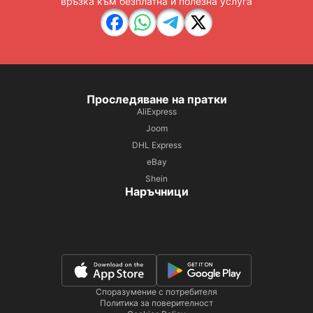
връзка към безплатна и полезна услуга
Проследяване на пратки
AliExpress
Joom
DHL Express
eBay
Shein
Наръчници
Споразумение с потребителя
Политика за поверителност