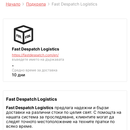
Начало
Подкрепа
Fast Despatch Logistics
Fast Despatch Logistics
https://fastdespatch.com/en/
въведете името на държавата
-
Средно време за доставка
10 дни
Fast Despatch Logistics
Fast Despatch Logistics
предлага надежни и бързи
доставки на различни стоки по целия свят. С помощта на
нашата система за проследяване, клиентите могат да
следят точното местоположение на техните пратки по
всяко време.