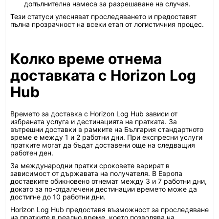
допълнителна намеса за разрешаване на случая.
Тези статуси улесняват проследяването и предоставят
пълна прозрачност на всеки етап от логистичния процес.
Колко време отнема
доставката с Horizon Log
Hub
Времето за доставка с Horizon Log Hub зависи от
избраната услуга и дестинацията на пратката. За
вътрешни доставки в рамките на България стандартното
време е между 1 и 2 работни дни. При експресни услуги
пратките могат да бъдат доставени още на следващия
работен ден.
За международни пратки сроковете варират в
зависимост от държавата на получателя. В Европа
доставките обикновено отнемат между 3 и 7 работни дни,
докато за по-отдалечени дестинации времето може да
достигне до 10 работни дни.
Horizon Log Hub предоставя възможност за проследяване
на пратките в реално време, което позволява на