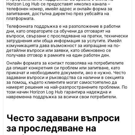
Horizon Log Hub се предоставят няколко канала –
телефонен номер, имейл адрес и онлайн форма за
запитвания, достъпна директно през уебсайта на
платформата.
Телефонната поддръжка е на разположение в работни
дни, като операторите са обучени да отговарят на
въпроси, свързани с проследяване на пратки, технически
затруднения или обща информация за услугите. Имейл
комуникацията дава възможност за изпращане на по-
детайлни въпроси или заявки, като обикновено се
получава отговор в рамките на един работен ден.
Онлайн формата за контакт позволява на потребителите
да опишат конкретния си проблем или запитване, като
прикачат и необходимите документи, ако е нужно. Често
задавани въпроси и ръководства са налични в секцията
за помощ, където клиентите могат самостоятелно да
намерят решения на най-разпространените проблеми. По
този начин Horizon Log Hub гарантира надеждна и
навременна поддръжка за всички свои потребители.
Често задавани въпроси
за проследяване на