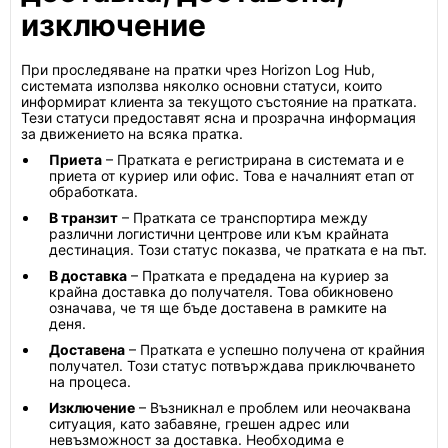
изключение
При проследяване на пратки чрез Horizon Log Hub,
системата използва няколко основни статуси, които
информират клиента за текущото състояние на пратката.
Тези статуси предоставят ясна и прозрачна информация
за движението на всяка пратка.
Приета
– Пратката е регистрирана в системата и е
приета от куриер или офис. Това е началният етап от
обработката.
В транзит
– Пратката се транспортира между
различни логистични центрове или към крайната
дестинация. Този статус показва, че пратката е на път.
В доставка
– Пратката е предадена на куриер за
крайна доставка до получателя. Това обикновено
означава, че тя ще бъде доставена в рамките на
деня.
Доставена
– Пратката е успешно получена от крайния
получател. Този статус потвърждава приключването
на процеса.
Изключение
– Възникнал е проблем или неочаквана
ситуация, като забавяне, грешен адрес или
невъзможност за доставка. Необходима е