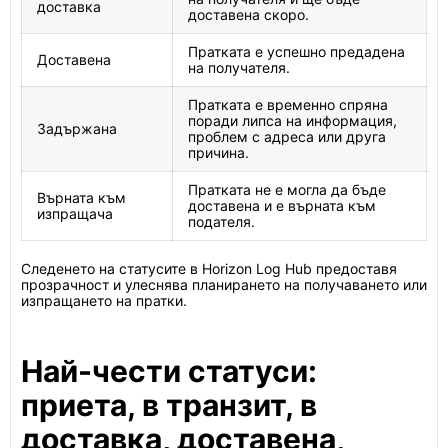
доставка
доставена скоро.
Пратката е успешно предадена
Доставена
на получателя.
Пратката е временно спряна
поради липса на информация,
Задържана
проблем с адреса или друга
причина.
Пратката не е могла да бъде
Върната към
доставена и е върната към
изпращача
подателя.
Следенето на статусите в Horizon Log Hub предоставя
прозрачност и улеснява планирането на получаването или
изпращането на пратки.
Най-чести статуси:
приета, в транзит, в
доставка, доставена,