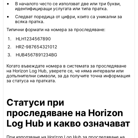
В началото често се използват две или три букви,
идентифициращи услугата или типа пратка.
Следват поредица от цифри, които са уникални за
всяка пратка.
Типични формати на номера за проследяване:
HLH1234567890
HRZ-987654321012
HUB4567891234BG
Когато въвеждате номера в системата за проследяване
на Horizon Log Hub, уверете се, че няма интервали или
допълнителни символи, за да получите точна информация
за статуса на пратката.
Статуси при
проследяване на Horizon
Log Hub и какво означават
При използване на Horizon Log Hub за проследяване на