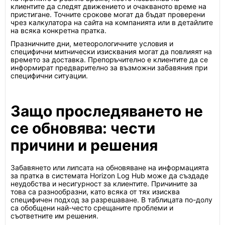
клиентите да следят движението и очакваното време на
пристигане. Точните срокове могат да бъдат проверени
чрез калкулатора на сайта на компанията или в детайлите
на всяка конкретна пратка.
Празничните дни, метеорологичните условия и
специфични митнически изисквания могат да повлияят на
времето за доставка. Препоръчително е клиентите да се
информират предварително за възможни забавяния при
специфични ситуации.
Защо проследяването не
се обновява: чести
причини и решения
Забавянето или липсата на обновяване на информацията
за пратка в системата Horizon Log Hub може да създаде
неудобства и несигурност за клиентите. Причините за
това са разнообразни, като всяка от тях изисква
специфичен подход за разрешаване. В таблицата по-долу
са обобщени най-често срещаните проблеми и
съответните им решения.