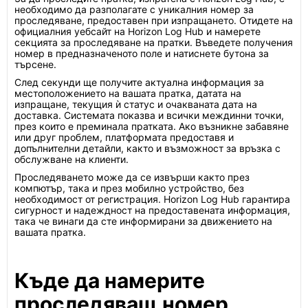
необходимо да разполагате с уникалния номер за
проследяване, предоставен при изпращането. Отидете на
официалния уебсайт на Horizon Log Hub и намерете
секцията за проследяване на пратки. Въведете получения
номер в предназначеното поле и натиснете бутона за
търсене.
След секунди ще получите актуална информация за
местоположението на вашата пратка, датата на
изпращане, текущия ѝ статус и очакваната дата на
доставка. Системата показва и всички междинни точки,
през които е преминала пратката. Ако възникне забавяне
или друг проблем, платформата предоставя и
допълнителни детайли, както и възможност за връзка с
обслужване на клиенти.
Проследяването може да се извърши както през
компютър, така и през мобилно устройство, без
необходимост от регистрация. Horizon Log Hub гарантира
сигурност и надеждност на предоставената информация,
така че винаги да сте информирани за движението на
вашата пратка.
Къде да намерите
проследяващ номер