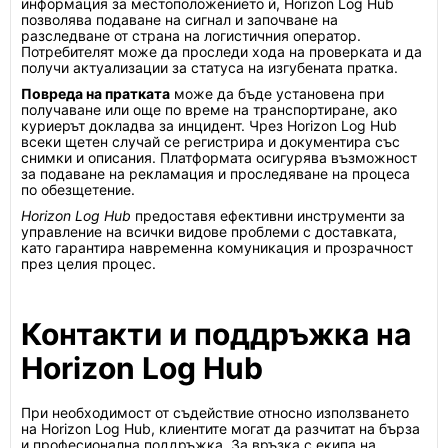
информация за местоположението ѝ, Horizon Log Hub
позволява подаване на сигнал и започване на
разследване от страна на логистичния оператор.
Потребителят може да проследи хода на проверката и да
получи актуализации за статуса на изгубената пратка.
Повреда на пратката
може да бъде установена при
получаване или още по време на транспортиране, ако
куриерът докладва за инцидент. Чрез Horizon Log Hub
всеки щетен случай се регистрира и документира със
снимки и описания. Платформата осигурява възможност
за подаване на рекламация и проследяване на процеса
по обезщетение.
Horizon Log Hub
предоставя ефективни инструменти за
управление на всички видове проблеми с доставката,
като гарантира навременна комуникация и прозрачност
през целия процес.
Контакти и поддръжка на
Horizon Log Hub
При необходимост от съдействие относно използването
на Horizon Log Hub, клиентите могат да разчитат на бърза
и професионална поддръжка. За връзка с екипа на