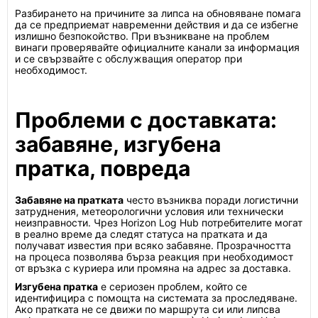
Разбирането на причините за липса на обновяване помага
да се предприемат навременни действия и да се избегне
излишно безпокойство. При възникване на проблем
винаги проверявайте официалните канали за информация
и се свързвайте с обслужващия оператор при
необходимост.
Проблеми с доставката:
забавяне, изгубена
пратка, повреда
Забавяне на пратката
често възниква поради логистични
затруднения, метеорологични условия или технически
неизправности. Чрез Horizon Log Hub потребителите могат
в реално време да следят статуса на пратката и да
получават известия при всяко забавяне. Прозрачността
на процеса позволява бърза реакция при необходимост
от връзка с куриера или промяна на адрес за доставка.
Изгубена пратка
е сериозен проблем, който се
идентифицира с помощта на системата за проследяване.
Ако пратката не се движи по маршрута си или липсва