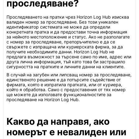
проследяване?
Проследяването на пратки чрез Horizon Log Hub изисква
валиден номер за проследяване. Без този уникален
идентификатор системата не може да определи
конкретната пратка и да предостави точна информация
за нейното местоположение и статус. Ако не разполагате
с номер за проследяване, препоръчително е да се
свържете с изпращача или куриерската фирма, за да
получите необходимите данни. Horizon Log Hub не
предлага възможност за търсене само по име, адрес или
друга лична информация, тъй като това би застрашило
сигурността на пратките и личните данни на клиентите.
В случай на загубен или липсващ номер за проследяване,
единственото решение е да потърсите съдействие от
фирмата, която е изпратила пратката, или от куриера,
който я обработва. Само с предоставения от тях номер
ще можете да използвате функционалностите за
проследяване на Horizon Log Hub.
Какво да направя, ако
номерът е невалиден или