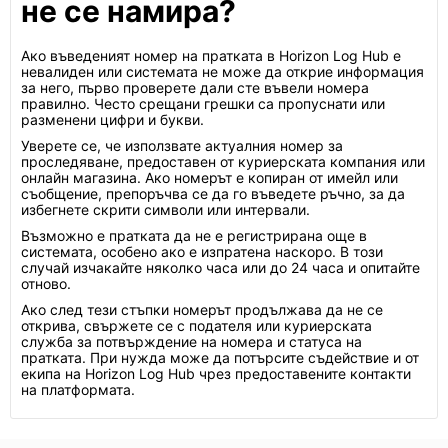
не се намира?
Ако въведеният номер на пратката в Horizon Log Hub е
невалиден или системата не може да открие информация
за него, първо проверете дали сте въвели номера
правилно. Често срещани грешки са пропуснати или
разменени цифри и букви.
Уверете се, че използвате актуалния номер за
проследяване, предоставен от куриерската компания или
онлайн магазина. Ако номерът е копиран от имейл или
съобщение, препоръчва се да го въведете ръчно, за да
избегнете скрити символи или интервали.
Възможно е пратката да не е регистрирана още в
системата, особено ако е изпратена наскоро. В този
случай изчакайте няколко часа или до 24 часа и опитайте
отново.
Ако след тези стъпки номерът продължава да не се
открива, свържете се с подателя или куриерската
служба за потвърждение на номера и статуса на
пратката. При нужда може да потърсите съдействие и от
екипа на Horizon Log Hub чрез предоставените контакти
на платформата.