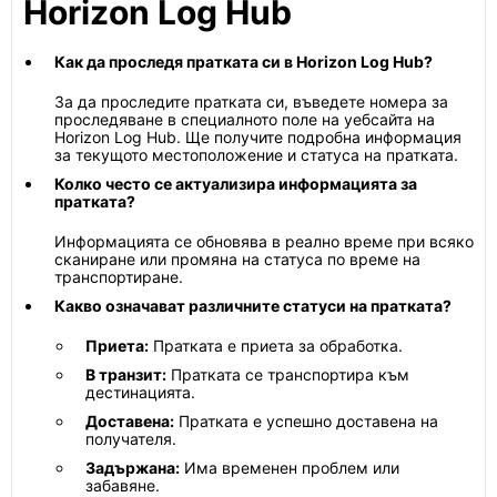
Horizon Log Hub
Как да проследя пратката си в Horizon Log Hub?
За да проследите пратката си, въведете номера за
проследяване в специалното поле на уебсайта на
Horizon Log Hub. Ще получите подробна информация
за текущото местоположение и статуса на пратката.
Колко често се актуализира информацията за
пратката?
Информацията се обновява в реално време при всяко
сканиране или промяна на статуса по време на
транспортиране.
Какво означават различните статуси на пратката?
Приета:
Пратката е приета за обработка.
В транзит:
Пратката се транспортира към
дестинацията.
Доставена:
Пратката е успешно доставена на
получателя.
Задържана:
Има временен проблем или
забавяне.