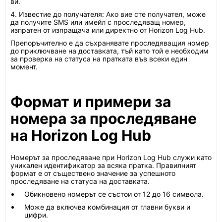
ви.
4. Известие до получателя: Ако вие сте получател, може
да получите SMS или имейл с проследяващ номер,
изпратен от изпращача или директно от Horizon Log Hub.
Препоръчително е да съхранявате проследяващия номер
до приключване на доставката, тъй като той е необходим
за проверка на статуса на пратката във всеки един
момент.
Формат и примери за
номера за проследяване
на Horizon Log Hub
Номерът за проследяване при Horizon Log Hub служи като
уникален идентификатор за всяка пратка. Правилният
формат е от съществено значение за успешното
проследяване на статуса на доставката.
Обикновено номерът се състои от 12 до 16 символа.
Може да включва комбинация от главни букви и
цифри.