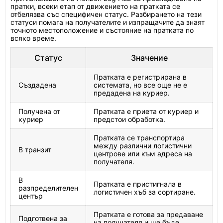
пратки, всеки етап от движението на пратката се
отбелязва със специфичен статус. Разбирането на тези
статуси помага на получателите и изпращачите да знаят
точното местоположение и състояние на пратката по
всяко време.
Статус
Значение
Пратката е регистрирана в
Създадена
системата, но все още не е
предадена на куриер.
Получена от
Пратката е приета от куриер и
куриер
предстои обработка.
Пратката се транспортира
между различни логистични
В транзит
центрове или към адреса на
получателя.
В
Пратката е пристигнала в
разпределителен
логистичен хъб за сортиране.
център
Пратката е готова за предаване
Подготвена за
на получателя и ще бъде