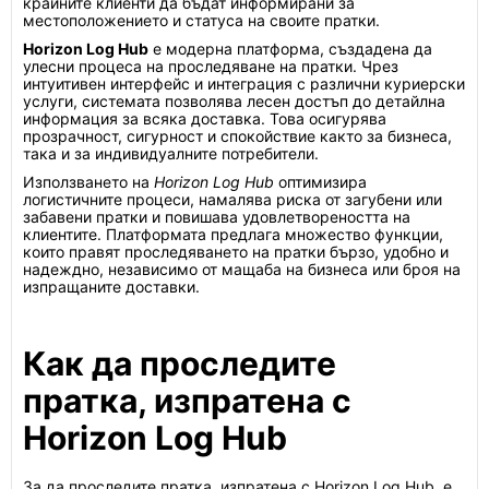
крайните клиенти да бъдат информирани за
местоположението и статуса на своите пратки.
Horizon Log Hub
е модерна платформа, създадена да
улесни процеса на проследяване на пратки. Чрез
интуитивен интерфейс и интеграция с различни куриерски
услуги, системата позволява лесен достъп до детайлна
информация за всяка доставка. Това осигурява
прозрачност, сигурност и спокойствие както за бизнеса,
така и за индивидуалните потребители.
Използването на
Horizon Log Hub
оптимизира
логистичните процеси, намалява риска от загубени или
забавени пратки и повишава удовлетвореността на
клиентите. Платформата предлага множество функции,
които правят проследяването на пратки бързо, удобно и
надеждно, независимо от мащаба на бизнеса или броя на
изпращаните доставки.
Как да проследите
пратка, изпратена с
Horizon Log Hub
За да проследите пратка, изпратена с Horizon Log Hub, е