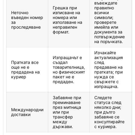
въвеждате
Грешка при
правилно
Неточно
изписване на
всички
въведен номер
номера или
символи;
за
използване на
проверете
проследяване
неправилен
имейла или
формат.
документа за
потвърждение
на поръчката.
Изчакайте
Изпращачът е
актуализация
Пратката все
създал
след
още не е
товарителница,
предаване на
предадена на
но физическият
пратката; при
куриер
пакет не е
нужда се
предаден.
свържете с
изпращача.
Забавяне при
Следете
преминаване
статуса след
през митница
няколко дни;
Международни
или при
при дълго
доставки
трансфер
забавяне се
между
консултирайте
държави.
с куриера.