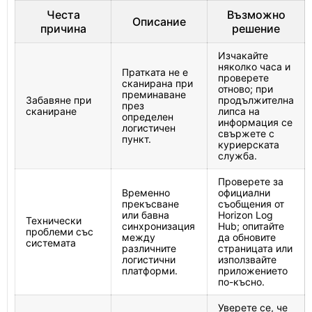
Честа
Възможно
Описание
причина
решение
Изчакайте
няколко часа и
Пратката не е
проверете
сканирана при
отново; при
преминаване
Забавяне при
продължителна
през
сканиране
липса на
определен
информация се
логистичен
свържете с
пункт.
куриерската
служба.
Проверете за
Временно
официални
прекъсване
съобщения от
или бавна
Horizon Log
Технически
синхронизация
Hub; опитайте
проблеми със
между
да обновите
системата
различните
страницата или
логистични
използвайте
платформи.
приложението
по-късно.
Уверете се, че