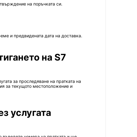
отвърждение на поръчката си.
еме и предвидената дата на доставка.
тигането на S7
лугата за проследяване на пратката на
ция за текущото местоположение и
ез услугата
то въведете номера на пратката и ще