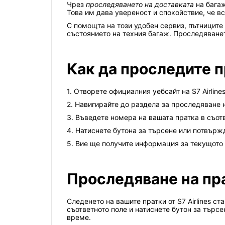
Чрез
проследяването на доставката
на багаж
Това им дава увереност и спокойствие, че в
С помощта на този удобен сервиз, пътниците н
състоянието на техния багаж. Проследяванет
Как да проследите пр
1. Отворете официалния уебсайт на S7 Airlines
2. Навигирайте до раздела за проследяване 
3. Въведете номера на вашата пратка в съот
4. Натиснете бутона за търсене или потвърж
5. Вие ще получите информация за текущото
Проследяване на прат
Следенето на вашите пратки от S7 Airlines с
съответното поле и натиснете бутон за търс
време.