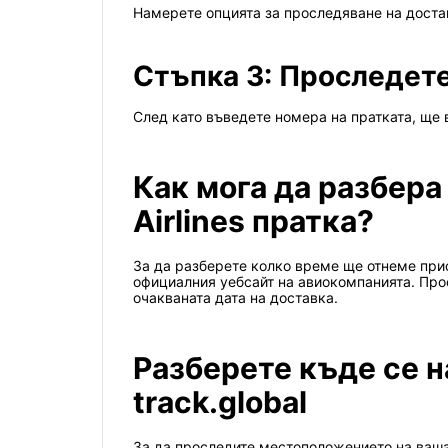
Намерете опцията за проследяване на достав
Стъпка 3: Проследете
След като въведете номера на пратката, ще 
Как мога да разбера
Airlines пратка?
За да разберете колко време ще отнеме прист
официалния уебсайт на авиокомпанията. Про
очакваната дата на доставка.
Разберете къде се н
track.global
За да проследите местоположението на вашата