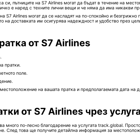
а си, пътниците на S7 Airlines могат да бъдат в течение на мес
сичко е наред с техните лични вещи и че няма да има никакви п
а S7 Airlines могат да се насладят на по-спокойно и безгрижно 
о на доставката им осигурява надеждност и удобство през цели
атка от S7 Airlines
.
на пратки.
ветното поле.
дение.
 местоположение на вашата пратка и предполагаемата дата на д
ки от S7 Airlines чрез услуга
тава много по-лесно благодарение на услугата track.global. Прос
ене. След това ще получите детайлна информация за местополож