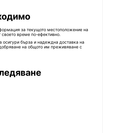
бходимо
 информация за текущото местоположение на
т своето време по-ефективно.
да осигури бърза и надеждна доставка на
одобряване на общото им преживяване с
следяване