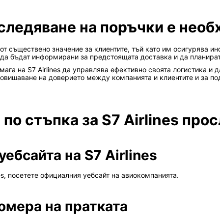
оследяване на поръчки е нео
 е от съществено значение за клиентите, тъй като им осигурява
е да бъдат информирани за предстоящата доставка и да планира
ага на S7 Airlines да управлява ефективно своята логистика и 
 повишаване на доверието между компанията и клиентите и за п
по стъпка за S7 Airlines про
уебсайта на S7 Airlines
nes, посетете официалния уебсайт на авиокомпанията.
омера на пратката