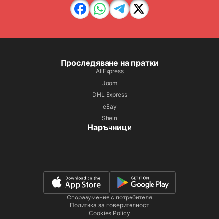
Проследяване на пратки
AliExpress
Joom
DHL Express
eBay
Shein
Наръчници
Споразумение с потребителя
Политика за поверителност
Cookies Policy