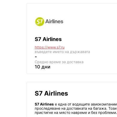
S7 Airlines
https://www.s7.ru
въведете името на държавата
-
Средно време за доставка
10 дни
S7 Airlines
S7 Airlines
е една от водещите авиокомпании 
проследяване на доставката на багажа. Този 
пристигне на място навреме и без проблеми.