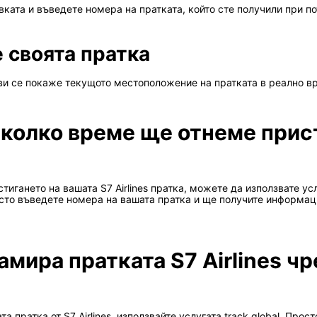
ката и въведете номера на пратката, който сте получили при п
 своята пратка
ви се покаже текущото местоположение на пратката в реално вр
 колко време ще отнеме прис
игането на вашата S7 Airlines пратка, можете да използвате ус
сто въведете номера на вашата пратка и ще получите информа
амира пратката S7 Airlines чр
 пратка от S7 Airlines, използвайте услугата track.global. Прос