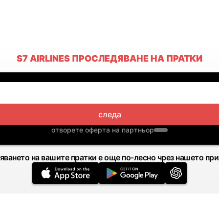
S7 AIRLINES ПРОСЛЕДЯВАНЕ НА ПРАТКИ
следа
отворете оферта на партньор
яването на вашите пратки е още по-лесно чрез нашето пр