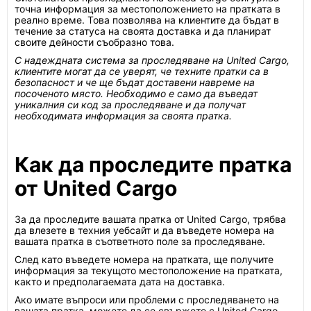
точна информация за местоположението на пратката в
реално време. Това позволява на клиентите да бъдат в
течение за статуса на своята доставка и да планират
своите дейности съобразно това.
С надеждната система за проследяване на United Cargo,
клиентите могат да се уверят, че техните пратки са в
безопасност и че ще бъдат доставени навреме на
посоченото място. Необходимо е само да въведат
уникалния си код за проследяване и да получат
необходимата информация за своята пратка.
Как да проследите пратка
от United Cargo
За да проследите вашата пратка от United Cargo, трябва
да влезете в техния уебсайт и да въведете номера на
вашата пратка в съответното поле за проследяване.
След като въведете номера на пратката, ще получите
информация за текущото местоположение на пратката,
както и предполагаемата дата на доставка.
Ако имате въпроси или проблеми с проследяването на
вашата пратка, можете да се свържете с United Cargo