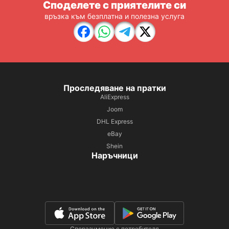
Споделете с приятелите си
връзка към безплатна и полезна услуга
Проследяване на пратки
AliExpress
Joom
DHL Express
eBay
Shein
Наръчници
Споразумение с потребителя