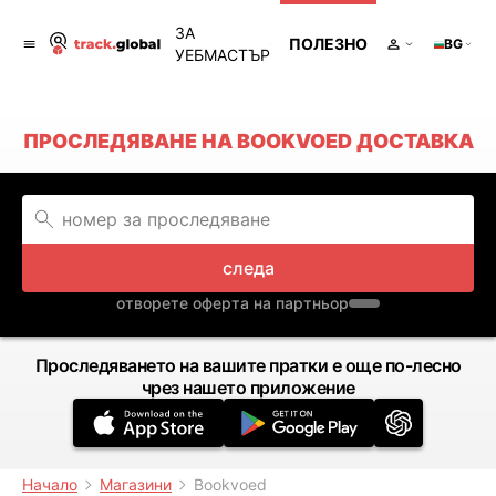
ЗА
ПОЛЕЗНО
BG
УЕБМАСТЪР
ПРОСЛЕДЯВАНЕ НА BOOKVOED ДОСТАВКА
следа
отворете оферта на партньор
Проследяването на вашите пратки е още по-лесно
чрез нашето приложение
Начало
Магазини
Bookvoed