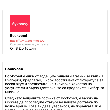
Bookvoed
https://www.bookvoed.ru
Средно време за доставка
От 8 До 10 дни
Bookvoed
Bookvoed
е един от водещите онлайн магазини за книги в
България, предлагащ широк асортимент от литература за
всеки вкус и предпочитания. С високо качество на
услугите си и бърза доставка, те са предпочитан избор за
мнозина.
След като направите поръчка от Bookvoed, е важно да
можете да проследите статуса на вашата доставка по
всяко време. Това ви дава увереност, че поръчката ви е
на път и ще бъде доставена в срок.