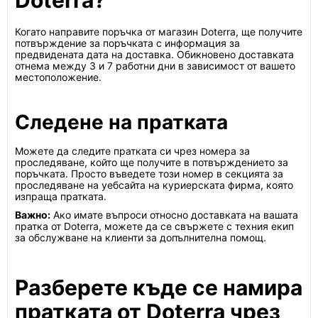
Doterra?
Когато направите поръчка от магазин Doterra, ще получите
потвърждение за поръчката с информация за
предвидената дата на доставка. Обикновено доставката
отнема между 3 и 7 работни дни в зависимост от вашето
местоположение.
Следене на пратката
Можете да следите пратката си чрез номера за
проследяване, който ще получите в потвърждението за
поръчката. Просто въведете този номер в секцията за
проследяване на уебсайта на куриерската фирма, която
изпраща пратката.
Важно:
Ако имате въпроси относно доставката на вашата
пратка от Doterra, можете да се свържете с техния екип
за обслужване на клиенти за допълнителна помощ.
Разберете къде се намира
пратката от Doterra чрез