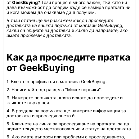
от
GeekBuying
? Този процес е много важен, тъй като ни
дава възможност да следим къде се намира пратката ни
и кога можем да очакваме да я получим.
В тази статия ще ви разкажем как да проследите
доставката на вашата поръчка от магазин GeekBuying,
какви са опциите за доставка и какво да направите, ако
имате проблеми с доставката.
Как да проследите пратка
от GeekBuying
1. Влезте в профила си в магазина GeekBuying.
2. Навигирайте до раздела "Моите поръчки".
3. Намерете поръчката, която искате да проследите и
кликнете върху нея.
4. В раздела за поръчката ще намерите информация за
доставката и проследяването й.
5. Кликнете на линка за проследяване на пратката, за да
видите текущото местоположение и статус на доставката.
6. Ако имате въпроси или проблеми с проследяването,