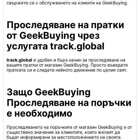
свържете се с обслужването на клиенти на GeekBuying.
Проследяване на пратки
от GeekBuying чрез
услугата track.global
track.global
е удобен и бърз начин за проследяване на
вашите пратки от магазин GeekBuying. Просто въведете
пратката си и следете нейното движение по целия свят.
Защо GeekBuying
Проследяване на поръчки
е необходимо
Проследяването на поръчките от магазин GeekBuying е от
съществено значение за клиентите, които желаят да
бъдат информирани за местоположението на своята