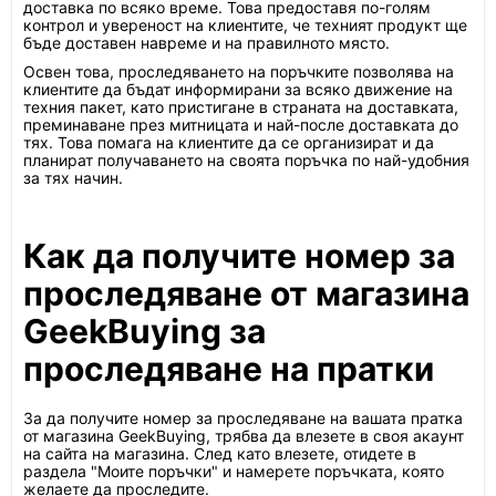
доставка по всяко време. Това предоставя по-голям
контрол и увереност на клиентите, че техният продукт ще
бъде доставен навреме и на правилното място.
Освен това, проследяването на поръчките позволява на
клиентите да бъдат информирани за всяко движение на
техния пакет, като пристигане в страната на доставката,
преминаване през митницата и най-после доставката до
тях. Това помага на клиентите да се организират и да
планират получаването на своята поръчка по най-удобния
за тях начин.
Как да получите номер за
проследяване от магазина
GeekBuying за
проследяване на пратки
За да получите номер за проследяване на вашата пратка
от магазина GeekBuying, трябва да влезете в своя акаунт
на сайта на магазина. След като влезете, отидете в
раздела "Моите поръчки" и намерете поръчката, която
желаете да проследите.