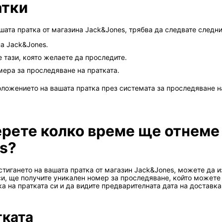
атки
шата пратка от магазина Jack&Jones, трябва да следвате следни
на Jack&Jones.
 тази, която желаете да проследите.
мера за проследяване на пратката.
ложението на вашата пратка през системата за проследяване на
ерете колко време ще отнеме
s?
тигането на вашата пратка от магазин Jack&Jones, можете да и
си, ще получите уникален номер за проследяване, който можете
 на пратката си и да видите предварителната дата на доставка
тката