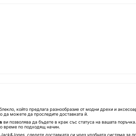
лекло, който предлага разнообразие от модни дрехи и аксесоар
но да можете да проследите доставката й.
s
ви позволява да бъдете в крак със статуса на вашата поръчка.
то време по подходящ начин.
 Jack&Jones, следете доставката си чрез удобната система за п