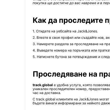
покупка ще достигне до вас навреме и в пер
Как да проследите п
1. Отидете на уебсайта на Jack&Jones.
2. Влезте в своя профил или създайте нов, а
3. Намерете раздела за проследяване на пра
4. Въведете номера на поръчката или пратка
5. Натиснете бутона за потвърждение и следе
Проследяване на пра
track.global
е удобна услуга, която позволяв
уникален проследителен номер, предоставен 
час на доставка.
С track.global клиентите на Jack&Jones мога
бъдете винаги информирани за нейното движ