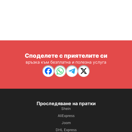
Споделете с приятелите си
връзка към безплатна и полезна услуга
Проследяване на пратки
Shein
AliExpress
Joom
DHL Express