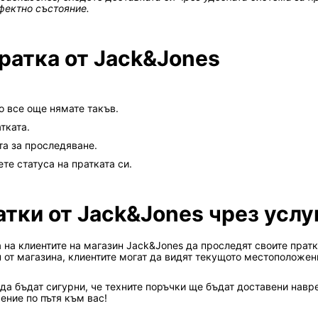
фектно състояние.
ратка от Jack&Jones
ко все още нямате такъв.
тката.
та за проследяване.
те статуса на пратката си.
тки от Jack&Jones чрез услуга
а на клиентите на магазин Jack&Jones да проследят своите прат
от магазина, клиентите могат да видят текущото местоположение
т да бъдат сигурни, че техните поръчки ще бъдат доставени нав
ение по пътя към вас!