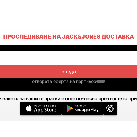
ПРОСЛЕДЯВАНЕ НА JACK&JONES ДОСТАВКА
следа
отворете оферта на партньор
яването на вашите пратки е още по-лесно чрез нашето пр