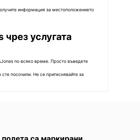
 получите информация за местоположението
s чрез услугата
&Jones по всяко време. Просто въведете
о сте посочили. Не се притеснявайте за
 полета са маркирани