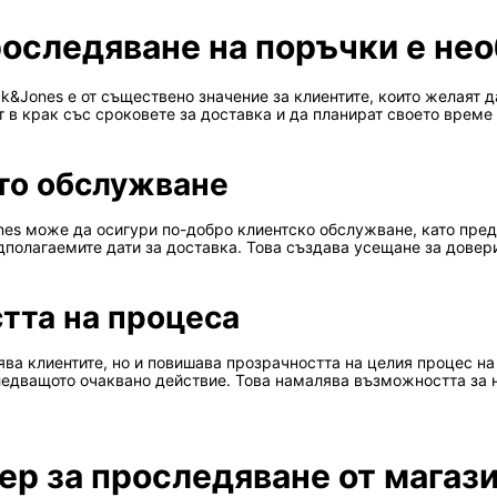
оследяване на поръчки е не
k&Jones е от съществено значение за клиентите, които желаят д
 в крак със сроковете за доставка и да планират своето време
то обслужване
nes може да осигури по-добро клиентско обслужване, като пред
полагаемите дати за доставка. Това създава усещане за довери
тта на процеса
ва клиентите, но и повишава прозрачността на целия процес на 
следващото очаквано действие. Това намалява възможността за
ер за проследяване от магаз