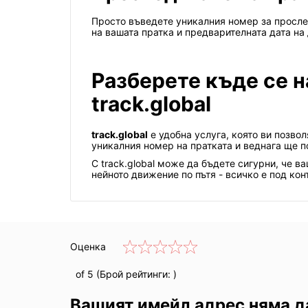
Просто въведете уникалния номер за просле
на вашата пратка и предварителната дата на
Разберете къде се н
track.global
track.global
е удобна услуга, която ви позво
уникалния номер на пратката и веднага ще п
С track.global може да бъдете сигурни, че в
нейното движение по пътя - всичко е под кон
Оценка
of 5 (Брой рейтинги:
)
Вашият имейл адрес няма д