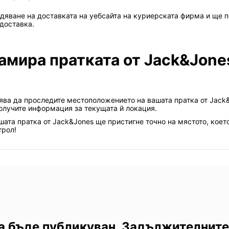
дяване на доставката на уебсайта на куриерската фирма и ще
 доставка.
амира пратката от Jack&Jone
лява да проследите местоположението на вашата пратка от Jack
олучите информация за текущата й локация.
ашата пратка от Jack&Jones ще пристигне точно на мястото, коет
трол!
а бъде публикуван. Задължителните