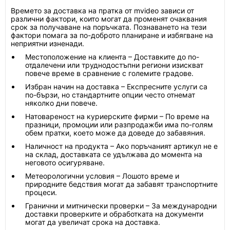
Времето за доставка на пратка от mvideo зависи от
различни фактори, които могат да променят очаквания
срок за получаване на поръчката. Познаването на тези
фактори помага за по-доброто планиране и избягване на
неприятни изненади.
Местоположение на клиента – Доставките до по-
отдалечени или труднодостъпни региони изискват
повече време в сравнение с големите градове.
Избран начин на доставка – Експресните услуги са
по-бързи, но стандартните опции често отнемат
няколко дни повече.
Натовареност на куриерските фирми – По време на
празници, промоции или разпродажби има по-голям
обем пратки, което може да доведе до забавяния.
Наличност на продукта – Ако поръчаният артикул не е
на склад, доставката се удължава до момента на
неговото осигуряване.
Метеорологични условия – Лошото време и
природните бедствия могат да забавят транспортните
процеси.
Гранични и митнически проверки – За международни
доставки проверките и обработката на документи
могат да увеличат срока на доставка.