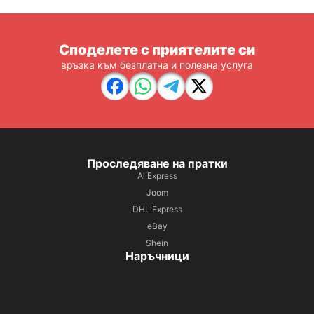
Споделете с приятелите си
връзка към безплатна и полезна услуга
Проследяване на пратки
AliExpress
Joom
DHL Express
eBay
Shein
Наръчници