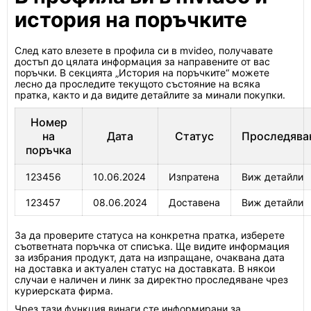
история на поръчките
След като влезете в профила си в mvideo, получавате
достъп до цялата информация за направените от вас
поръчки. В секцията „История на поръчките“ можете
лесно да проследите текущото състояние на всяка
пратка, както и да видите детайлите за минали покупки.
Номер
на
Дата
Статус
Проследява
поръчка
123456
10.06.2024
Изпратена
Виж детайли
123457
08.06.2024
Доставена
Виж детайли
За да проверите статуса на конкретна пратка, изберете
съответната поръчка от списъка. Ще видите информация
за избрания продукт, дата на изпращане, очаквана дата
на доставка и актуален статус на доставката. В някои
случаи е наличен и линк за директно проследяване чрез
куриерската фирма.
Чрез тази функция винаги сте информирани за