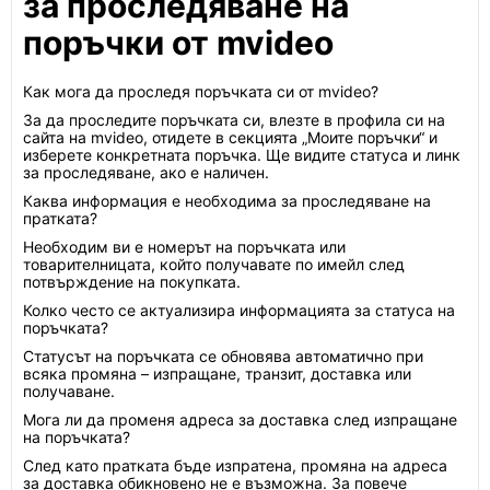
за проследяване на
поръчки от mvideo
Как мога да проследя поръчката си от mvideo?
За да проследите поръчката си, влезте в профила си на
сайта на mvideo, отидете в секцията „Моите поръчки“ и
изберете конкретната поръчка. Ще видите статуса и линк
за проследяване, ако е наличен.
Каква информация е необходима за проследяване на
пратката?
Необходим ви е номерът на поръчката или
товарителницата, който получавате по имейл след
потвърждение на покупката.
Колко често се актуализира информацията за статуса на
поръчката?
Статусът на поръчката се обновява автоматично при
всяка промяна – изпращане, транзит, доставка или
получаване.
Мога ли да променя адреса за доставка след изпращане
на поръчката?
След като пратката бъде изпратена, промяна на адреса
за доставка обикновено не е възможна. За повече