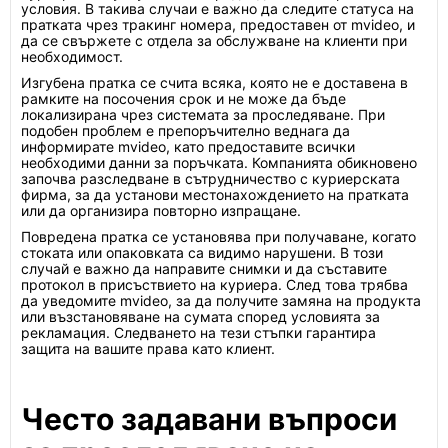
условия. В такива случаи е важно да следите статуса на
пратката чрез тракинг номера, предоставен от mvideo, и
да се свържете с отдела за обслужване на клиенти при
необходимост.
Изгубена пратка се счита всяка, която не е доставена в
рамките на посочения срок и не може да бъде
локализирана чрез системата за проследяване. При
подобен проблем е препоръчително веднага да
информирате mvideo, като предоставите всички
необходими данни за поръчката. Компанията обикновено
започва разследване в сътрудничество с куриерската
фирма, за да установи местонахождението на пратката
или да организира повторно изпращане.
Повредена пратка се установява при получаване, когато
стоката или опаковката са видимо нарушени. В този
случай е важно да направите снимки и да съставите
протокол в присъствието на куриера. След това трябва
да уведомите mvideo, за да получите замяна на продукта
или възстановяване на сумата според условията за
рекламация. Следването на тези стъпки гарантира
защита на вашите права като клиент.
Често задавани въпроси