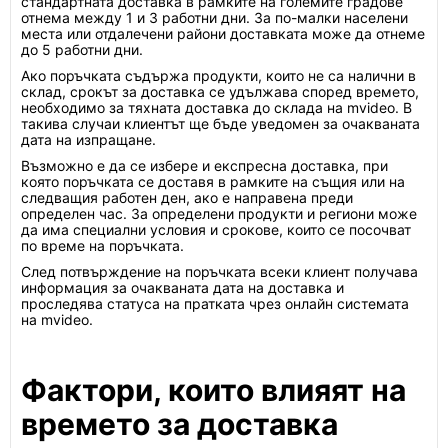
стандартната доставка в рамките на големите градове
отнема между 1 и 3 работни дни. За по-малки населени
места или отдалечени райони доставката може да отнеме
до 5 работни дни.
Ако поръчката съдържа продукти, които не са налични в
склад, срокът за доставка се удължава според времето,
необходимо за тяхната доставка до склада на mvideo. В
такива случаи клиентът ще бъде уведомен за очакваната
дата на изпращане.
Възможно е да се избере и експресна доставка, при
която поръчката се доставя в рамките на същия или на
следващия работен ден, ако е направена преди
определен час. За определени продукти и региони може
да има специални условия и срокове, които се посочват
по време на поръчката.
След потвърждение на поръчката всеки клиент получава
информация за очакваната дата на доставка и
проследява статуса на пратката чрез онлайн системата
на mvideo.
Фактори, които влияят на
времето за доставка