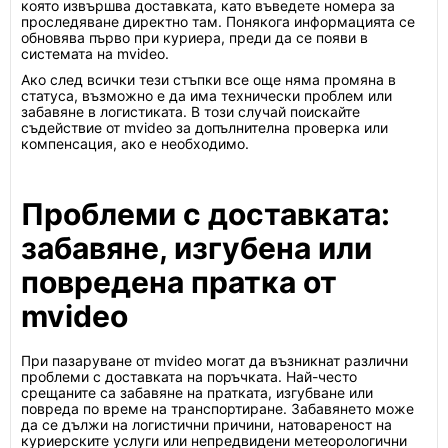
която извършва доставката, като въведете номера за
проследяване директно там. Понякога информацията се
обновява първо при куриера, преди да се появи в
системата на mvideo.
Ако след всички тези стъпки все още няма промяна в
статуса, възможно е да има технически проблем или
забавяне в логистиката. В този случай поискайте
съдействие от mvideo за допълнителна проверка или
компенсация, ако е необходимо.
Проблеми с доставката:
забавяне, изгубена или
повредена пратка от
mvideo
При пазаруване от mvideo могат да възникнат различни
проблеми с доставката на поръчката. Най-често
срещаните са забавяне на пратката, изгубване или
повреда по време на транспортиране. Забавянето може
да се дължи на логистични причини, натовареност на
куриерските услуги или непредвидени метеорологични