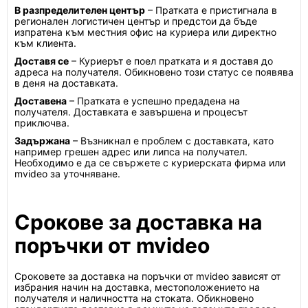
В разпределителен център
– Пратката е пристигнала в
регионален логистичен център и предстои да бъде
изпратена към местния офис на куриера или директно
към клиента.
Доставя се
– Куриерът е поел пратката и я доставя до
адреса на получателя. Обикновено този статус се появява
в деня на доставката.
Доставена
– Пратката е успешно предадена на
получателя. Доставката е завършена и процесът
приключва.
Задържана
– Възникнал е проблем с доставката, като
например грешен адрес или липса на получател.
Необходимо е да се свържете с куриерската фирма или
mvideo за уточняване.
Срокове за доставка на
поръчки от mvideo
Сроковете за доставка на поръчки от mvideo зависят от
избрания начин на доставка, местоположението на
получателя и наличността на стоката. Обикновено