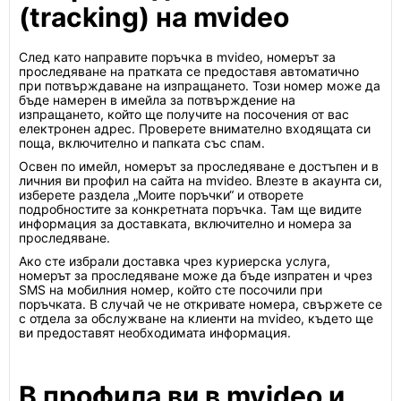
(tracking) на mvideo
След като направите поръчка в mvideo, номерът за
проследяване на пратката се предоставя автоматично
при потвърждаване на изпращането. Този номер може да
бъде намерен в имейла за потвърждение на
изпращането, който ще получите на посочения от вас
електронен адрес. Проверете внимателно входящата си
поща, включително и папката със спам.
Освен по имейл, номерът за проследяване е достъпен и в
личния ви профил на сайта на mvideo. Влезте в акаунта си,
изберете раздела „Моите поръчки“ и отворете
подробностите за конкретната поръчка. Там ще видите
информация за доставката, включително и номера за
проследяване.
Ако сте избрали доставка чрез куриерска услуга,
номерът за проследяване може да бъде изпратен и чрез
SMS на мобилния номер, който сте посочили при
поръчката. В случай че не откривате номера, свържете се
с отдела за обслужване на клиенти на mvideo, където ще
ви предоставят необходимата информация.
В профила ви в mvideo и