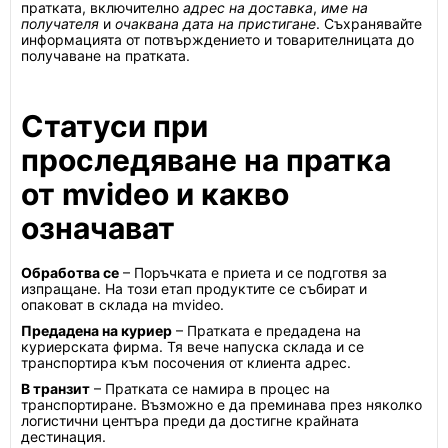
пратката, включително
адрес на доставка
,
име на
получателя
и
очаквана дата на пристигане
. Съхранявайте
информацията от потвърждението и товарителницата до
получаване на пратката.
Статуси при
проследяване на пратка
от mvideo и какво
означават
Обработва се
– Поръчката е приета и се подготвя за
изпращане. На този етап продуктите се събират и
опаковат в склада на mvideo.
Предадена на куриер
– Пратката е предадена на
куриерската фирма. Тя вече напуска склада и се
транспортира към посочения от клиента адрес.
В транзит
– Пратката се намира в процес на
транспортиране. Възможно е да преминава през няколко
логистични центъра преди да достигне крайната
дестинация.