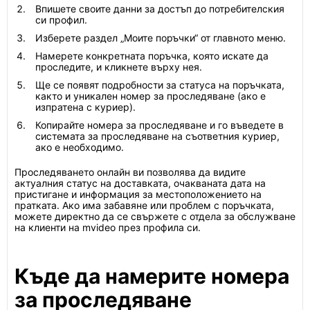
Впишете своите данни за достъп до потребителския
си профил.
Изберете раздел „Моите поръчки“ от главното меню.
Намерете конкретната поръчка, която искате да
проследите, и кликнете върху нея.
Ще се появят подробности за статуса на поръчката,
както и уникален номер за проследяване (ако е
изпратена с куриер).
Копирайте номера за проследяване и го въведете в
системата за проследяване на съответния куриер,
ако е необходимо.
Проследяването онлайн ви позволява да видите
актуалния статус на доставката, очакваната дата на
пристигане и информация за местоположението на
пратката. Ако има забавяне или проблем с поръчката,
можете директно да се свържете с отдела за обслужване
на клиенти на mvideo през профила си.
Къде да намерите номера
за проследяване