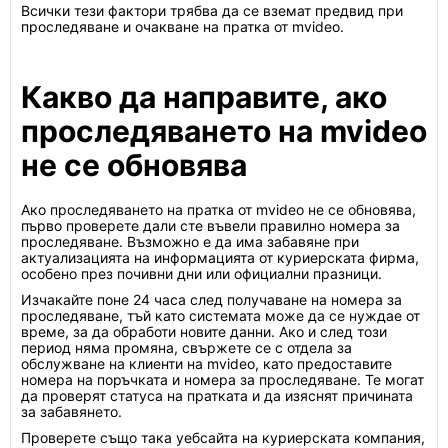
Всички тези фактори трябва да се вземат предвид при
проследяване и очакване на пратка от mvideo.
Какво да направите, ако
проследяването на mvideo
не се обновява
Ако проследяването на пратка от mvideo не се обновява,
първо проверете дали сте въвели правилно номера за
проследяване. Възможно е да има забавяне при
актуализацията на информацията от куриерската фирма,
особено през почивни дни или официални празници.
Изчакайте поне 24 часа след получаване на номера за
проследяване, тъй като системата може да се нуждае от
време, за да обработи новите данни. Ако и след този
период няма промяна, свържете се с отдела за
обслужване на клиенти на mvideo, като предоставите
номера на поръчката и номера за проследяване. Те могат
да проверят статуса на пратката и да изяснят причината
за забавянето.
Проверете също така уебсайта на куриерската компания,