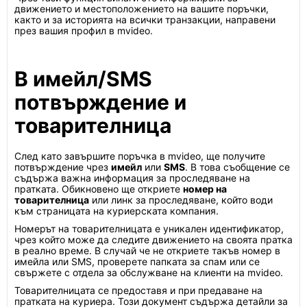
движението и местоположението на вашите поръчки,
както и за историята на всички транзакции, направени
през вашия профил в mvideo.
В имейл/SMS
потвърждение и
товарителница
След като завършите поръчка в mvideo, ще получите
потвърждение чрез
имейл
или
SMS
. В това съобщение се
съдържа важна информация за проследяване на
пратката. Обикновено ще откриете
номер на
товарителница
или линк за проследяване, който води
към страницата на куриерската компания.
Номерът на товарителницата е уникален идентификатор,
чрез който може да следите движението на своята пратка
в реално време. В случай че не откриете такъв номер в
имейла или SMS, проверете папката за спам или се
свържете с отдела за обслужване на клиенти на mvideo.
Товарителницата се предоставя и при предаване на
пратката на куриера. Този документ съдържа детайли за