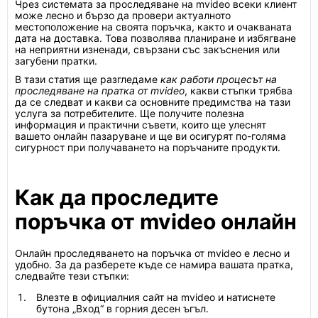
Чрез системата за проследяване на mvideo всеки клиент
може лесно и бързо да провери актуалното
местоположение на своята поръчка, както и очакваната
дата на доставка. Това позволява планиране и избягване
на неприятни изненади, свързани със закъснения или
загубени пратки.
В тази статия ще разгледаме
как работи процесът на
проследяване на пратка от mvideo
, какви стъпки трябва
да се следват и какви са основните предимства на тази
услуга за потребителите. Ще получите полезна
информация и практични съвети, които ще улеснят
вашето онлайн пазаруване и ще ви осигурят по-голяма
сигурност при получаването на поръчаните продукти.
Как да проследите
поръчка от mvideo онлайн
Онлайн проследяването на поръчка от mvideo е лесно и
удобно. За да разберете къде се намира вашата пратка,
следвайте тези стъпки:
Влезте в официалния сайт на mvideo и натиснете
бутона „Вход“ в горния десен ъгъл.