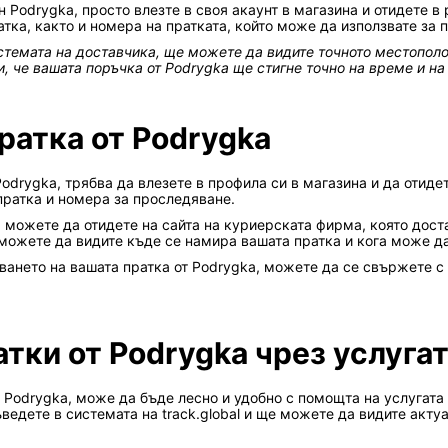
 Podrygka, просто влезте в своя акаунт в магазина и отидете в
тка, както и номера на пратката, който може да използвате за 
стемата на доставчика, ще можете да видите точното местопол
, че вашата поръчка от Podrygka ще стигне точно на време и на
ратка от Podrygka
odrygka, трябва да влезете в профила си в магазина и да отиде
пратка и номера за проследяване.
 можете да отидете на сайта на куриерската фирма, която доста
можете да видите къде се намира вашата пратка и кога може да
ането на вашата пратка от Podrygka, можете да се свържете с
тки от Podrygka чрез услугата
 Podrygka, може да бъде лесно и удобно с помощта на услугата t
ъведете в системата на track.global и ще можете да видите акт