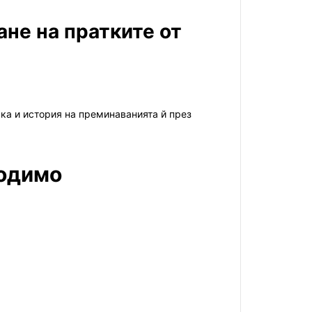
ане на пратките от
ка и история на преминаванията й през
ходимо