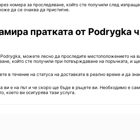
чрез номера за проследяване, който сте получили след изпраща
може да се очаква да пристигне.
амира пратката от Podrygka ч
 Podrygka, можете лесно да проследите местоположението на ваш
ване, който сте получили при потвърждаване на поръчката, и щ
те в течение на статуса на доставката в реално време и да зна
ата ви е на път и че скоро ще бъде в ръцете ви. Необходимо е са
о, което ви осигурява тази услуга.