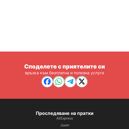
Споделете с приятелите си
връзка към безплатна и полезна услуга
Проследяване на пратки
AliExpress
Joom