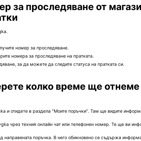
ер за проследяване от магази
атки
gka.
олучите номер за проследяване.
рите номера за проследяване на пратката.
яване, за да можете да следите статуса на пратката си.
ерете колко време ще отнеме
ygka и отидете в раздела "Моите поръчки". Там ще видите информ
gka чрез техния онлайн чат или телефонен номер. Те ще ви инф
ед направената поръчка. В него обикновено се съдържа информа