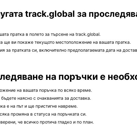
угата track.global за проследяв
та пратка в полето за търсене на track.global.
та ще ви покаже текущото местоположение на вашата пратка.
 за пратката си, включително предполагаемата дата на достав
ледяване на поръчки е необ
ложение на вашата поръчка по всяко време.
 бъдете наясно с очакванията за доставка.
ка е на път и ще пристигне навреме.
сяка промяна в статуса на поръчката си.
верени, че всичко протича гладко и по план.