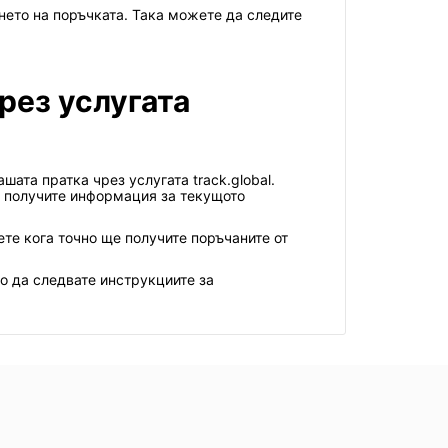
нето на поръчката. Така можете да следите
рез услугата
ата пратка чрез услугата track.global.
е получите информация за текущото
ете кога точно ще получите поръчаните от
мо да следвате инструкциите за