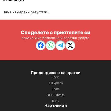
Няма намерени резултати.
Споделете с приятелите си
връзка към безплатна и полезна услуга
Проследяване на пратки
Shein
AliExpress
Joom
DHL Express
eBay
Наръчници