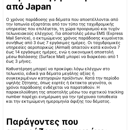
από Japan
Ο χρόνος παράδοσης για δέματα που αποστέλλονται από
την Ιαπωνία εξαρτάται από τον τύπο της ταχυδρομικής
υπηρεσίας που επιλέγεται, τη χώρα προορισμού και τυχόν
τελωνειακούς ελέγχους. Για αποστολές μέσω EMS (Express
Mail Service), ο εκτιμώμενος χρόνος παράδοσης κυμαίνεται
συνήθως από 3 έως 7 εργάσιμες ημέρες. Οι ταχυδρομικές
υπηρεσίες αεροπορικώς (Airmail) απαιτούν κατά κανόνα 7
έως 14 εργάσιμες ημέρες, ενώ η οικονομική αποστολή
μέσω θαλάσσης (Surface Mail) μπορεί να διαρκέσει από 1
έως 3 μήνες.
Καθυστέρηση μπορεί να προκύψει λόγω ελέγχων στο
τελωνείο, ειδικά για δέματα μεγάλης αξίας ή
συγκεκριμένων κατηγοριών προϊόντων. Κατά την περίοδο
υψηλής ζήτησης, όπως εορτές ή έκτακτα γεγονότα, οι
χρόνοι παράδοσης ενδέχεται να παραταθούν. Η
παρακολούθηση της αποστολής μέσω του σχετικού tracking
number παρέχει ενημέρωση για την τρέχουσα τοποθεσία
και την εκτιμώμενη ημερομηνία άφιξης του δέματος.
Παράγοντες που