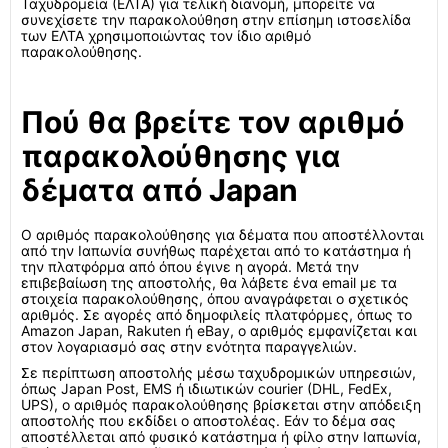
Ταχυδρομεία (ΕΛΤΑ) για τελική διανομή, μπορείτε να
συνεχίσετε την παρακολούθηση στην επίσημη ιστοσελίδα
των ΕΛΤΑ χρησιμοποιώντας τον ίδιο αριθμό
παρακολούθησης.
Πού θα βρείτε τον αριθμό
παρακολούθησης για
δέματα από Japan
Ο αριθμός παρακολούθησης για δέματα που αποστέλλονται
από την Ιαπωνία συνήθως παρέχεται από το κατάστημα ή
την πλατφόρμα από όπου έγινε η αγορά. Μετά την
επιβεβαίωση της αποστολής, θα λάβετε ένα email με τα
στοιχεία παρακολούθησης, όπου αναγράφεται ο σχετικός
αριθμός. Σε αγορές από δημοφιλείς πλατφόρμες, όπως το
Amazon Japan, Rakuten ή eBay, ο αριθμός εμφανίζεται και
στον λογαριασμό σας στην ενότητα παραγγελιών.
Σε περίπτωση αποστολής μέσω ταχυδρομικών υπηρεσιών,
όπως Japan Post, EMS ή ιδιωτικών courier (DHL, FedEx,
UPS), ο αριθμός παρακολούθησης βρίσκεται στην απόδειξη
αποστολής που εκδίδει ο αποστολέας. Εάν το δέμα σας
αποστέλλεται από φυσικό κατάστημα ή φίλο στην Ιαπωνία,