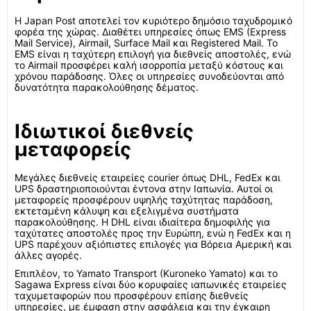
Η Japan Post αποτελεί τον κυριότερο δημόσιο ταχυδρομικό
φορέα της χώρας. Διαθέτει υπηρεσίες όπως EMS (Express
Mail Service), Airmail, Surface Mail και Registered Mail. Το
EMS είναι η ταχύτερη επιλογή για διεθνείς αποστολές, ενώ
το Airmail προσφέρει καλή ισορροπία μεταξύ κόστους και
χρόνου παράδοσης. Όλες οι υπηρεσίες συνοδεύονται από
δυνατότητα παρακολούθησης δέματος.
Ιδιωτικοί διεθνείς
μεταφορείς
Μεγάλες διεθνείς εταιρείες courier όπως DHL, FedEx και
UPS δραστηριοποιούνται έντονα στην Ιαπωνία. Αυτοί οι
μεταφορείς προσφέρουν υψηλής ταχύτητας παράδοση,
εκτεταμένη κάλυψη και εξελιγμένα συστήματα
παρακολούθησης. Η DHL είναι ιδιαίτερα δημοφιλής για
ταχύτατες αποστολές προς την Ευρώπη, ενώ η FedEx και η
UPS παρέχουν αξιόπιστες επιλογές για Βόρεια Αμερική και
άλλες αγορές.
Επιπλέον, το Yamato Transport (Kuroneko Yamato) και το
Sagawa Express είναι δύο κορυφαίες ιαπωνικές εταιρείες
ταχυμεταφορών που προσφέρουν επίσης διεθνείς
υπηρεσίες, με έμφαση στην ασφάλεια και την έγκαιρη