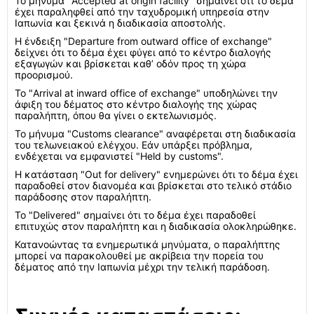
Το μήνυμα "Accepted at origin facility" σημαίνει ότι το δέμα
έχει παραληφθεί από την ταχυδρομική υπηρεσία στην
Ιαπωνία και ξεκινά η διαδικασία αποστολής.
Η ένδειξη "Departure from outward office of exchange"
δείχνει ότι το δέμα έχει φύγει από το κέντρο διαλογής
εξαγωγών και βρίσκεται καθ’ οδόν προς τη χώρα
προορισμού.
Το "Arrival at inward office of exchange" υποδηλώνει την
άφιξη του δέματος στο κέντρο διαλογής της χώρας
παραλήπτη, όπου θα γίνει ο εκτελωνισμός.
Το μήνυμα "Customs clearance" αναφέρεται στη διαδικασία
του τελωνειακού ελέγχου. Εάν υπάρξει πρόβλημα,
ενδέχεται να εμφανιστεί "Held by customs".
Η κατάσταση "Out for delivery" ενημερώνει ότι το δέμα έχει
παραδοθεί στον διανομέα και βρίσκεται στο τελικό στάδιο
παράδοσης στον παραλήπτη.
Το "Delivered" σημαίνει ότι το δέμα έχει παραδοθεί
επιτυχώς στον παραλήπτη και η διαδικασία ολοκληρώθηκε.
Κατανοώντας τα ενημερωτικά μηνύματα, ο παραλήπτης
μπορεί να παρακολουθεί με ακρίβεια την πορεία του
δέματος από την Ιαπωνία μέχρι την τελική παράδοση.