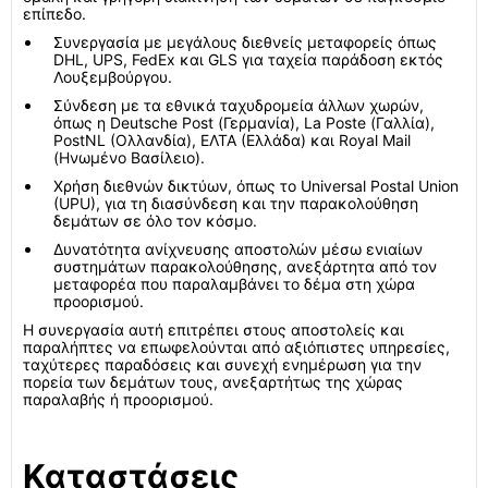
επίπεδο.
Συνεργασία με μεγάλους διεθνείς μεταφορείς όπως
DHL, UPS, FedEx και GLS για ταχεία παράδοση εκτός
Λουξεμβούργου.
Σύνδεση με τα εθνικά ταχυδρομεία άλλων χωρών,
όπως η Deutsche Post (Γερμανία), La Poste (Γαλλία),
PostNL (Ολλανδία), ΕΛΤΑ (Ελλάδα) και Royal Mail
(Ηνωμένο Βασίλειο).
Χρήση διεθνών δικτύων, όπως το Universal Postal Union
(UPU), για τη διασύνδεση και την παρακολούθηση
δεμάτων σε όλο τον κόσμο.
Δυνατότητα ανίχνευσης αποστολών μέσω ενιαίων
συστημάτων παρακολούθησης, ανεξάρτητα από τον
μεταφορέα που παραλαμβάνει το δέμα στη χώρα
προορισμού.
Η συνεργασία αυτή επιτρέπει στους αποστολείς και
παραλήπτες να επωφελούνται από αξιόπιστες υπηρεσίες,
ταχύτερες παραδόσεις και συνεχή ενημέρωση για την
πορεία των δεμάτων τους, ανεξαρτήτως της χώρας
παραλαβής ή προορισμού.
Καταστάσεις