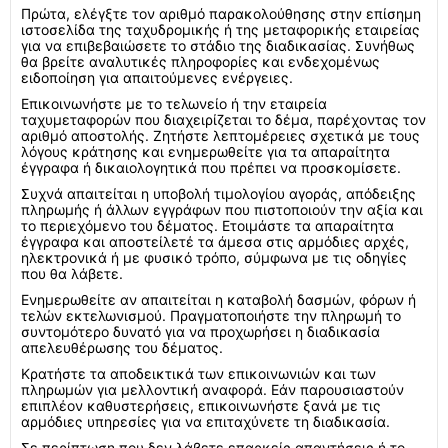
Πρώτα, ελέγξτε τον αριθμό παρακολούθησης στην επίσημη
ιστοσελίδα της ταχυδρομικής ή της μεταφορικής εταιρείας
για να επιβεβαιώσετε το στάδιο της διαδικασίας. Συνήθως
θα βρείτε αναλυτικές πληροφορίες και ενδεχομένως
ειδοποίηση για απαιτούμενες ενέργειες.
Επικοινωνήστε με το τελωνείο ή την εταιρεία
ταχυμεταφορών που διαχειρίζεται το δέμα, παρέχοντας τον
αριθμό αποστολής. Ζητήστε λεπτομέρειες σχετικά με τους
λόγους κράτησης και ενημερωθείτε για τα απαραίτητα
έγγραφα ή δικαιολογητικά που πρέπει να προσκομίσετε.
Συχνά απαιτείται η υποβολή τιμολογίου αγοράς, απόδειξης
πληρωμής ή άλλων εγγράφων που πιστοποιούν την αξία και
το περιεχόμενο του δέματος. Ετοιμάστε τα απαραίτητα
έγγραφα και αποστείλετέ τα άμεσα στις αρμόδιες αρχές,
ηλεκτρονικά ή με φυσικό τρόπο, σύμφωνα με τις οδηγίες
που θα λάβετε.
Ενημερωθείτε αν απαιτείται η καταβολή δασμών, φόρων ή
τελών εκτελωνισμού. Πραγματοποιήστε την πληρωμή το
συντομότερο δυνατό για να προχωρήσει η διαδικασία
απελευθέρωσης του δέματος.
Κρατήστε τα αποδεικτικά των επικοινωνιών και των
πληρωμών για μελλοντική αναφορά. Εάν παρουσιαστούν
επιπλέον καθυστερήσεις, επικοινωνήστε ξανά με τις
αρμόδιες υπηρεσίες για να επιταχύνετε τη διαδικασία.
Σε περίπτωση που δεν λάβετε επαρκείς απαντήσεις ή το