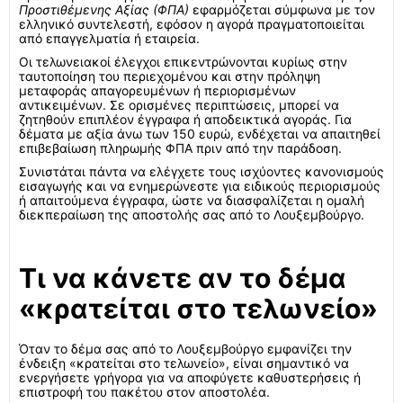
Προστιθέμενης Αξίας (ΦΠΑ)
εφαρμόζεται σύμφωνα με τον
ελληνικό συντελεστή, εφόσον η αγορά πραγματοποιείται
από επαγγελματία ή εταιρεία.
Οι τελωνειακοί έλεγχοι επικεντρώνονται κυρίως στην
ταυτοποίηση του περιεχομένου και στην πρόληψη
μεταφοράς απαγορευμένων ή περιορισμένων
αντικειμένων. Σε ορισμένες περιπτώσεις, μπορεί να
ζητηθούν επιπλέον έγγραφα ή αποδεικτικά αγοράς. Για
δέματα με αξία άνω των 150 ευρώ, ενδέχεται να απαιτηθεί
επιβεβαίωση πληρωμής ΦΠΑ πριν από την παράδοση.
Συνιστάται πάντα να ελέγχετε τους ισχύοντες κανονισμούς
εισαγωγής και να ενημερώνεστε για ειδικούς περιορισμούς
ή απαιτούμενα έγγραφα, ώστε να διασφαλίζεται η ομαλή
διεκπεραίωση της αποστολής σας από το Λουξεμβούργο.
Τι να κάνετε αν το δέμα
«κρατείται στο τελωνείο»
Όταν το δέμα σας από το Λουξεμβούργο εμφανίζει την
ένδειξη «κρατείται στο τελωνείο», είναι σημαντικό να
ενεργήσετε γρήγορα για να αποφύγετε καθυστερήσεις ή
επιστροφή του πακέτου στον αποστολέα.