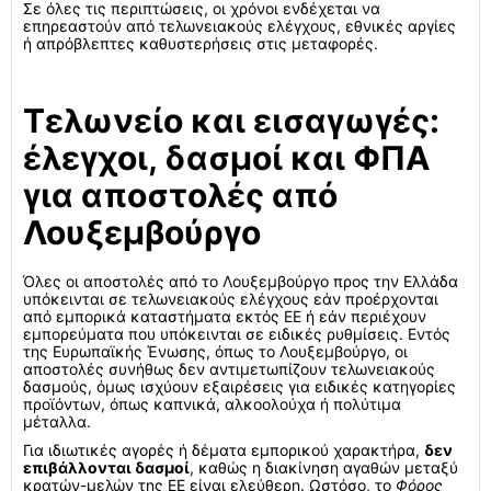
Σε όλες τις περιπτώσεις, οι χρόνοι ενδέχεται να
επηρεαστούν από τελωνειακούς ελέγχους, εθνικές αργίες
ή απρόβλεπτες καθυστερήσεις στις μεταφορές.
Τελωνείο και εισαγωγές:
έλεγχοι, δασμοί και ΦΠΑ
για αποστολές από
Λουξεμβούργο
Όλες οι αποστολές από το Λουξεμβούργο προς την Ελλάδα
υπόκεινται σε τελωνειακούς ελέγχους εάν προέρχονται
από εμπορικά καταστήματα εκτός ΕΕ ή εάν περιέχουν
εμπορεύματα που υπόκεινται σε ειδικές ρυθμίσεις. Εντός
της Ευρωπαϊκής Ένωσης, όπως το Λουξεμβούργο, οι
αποστολές συνήθως δεν αντιμετωπίζουν τελωνειακούς
δασμούς, όμως ισχύουν εξαιρέσεις για ειδικές κατηγορίες
προϊόντων, όπως καπνικά, αλκοολούχα ή πολύτιμα
μέταλλα.
Για ιδιωτικές αγορές ή δέματα εμπορικού χαρακτήρα,
δεν
επιβάλλονται δασμοί
, καθώς η διακίνηση αγαθών μεταξύ
κρατών-μελών της ΕΕ είναι ελεύθερη. Ωστόσο, το
Φόρος