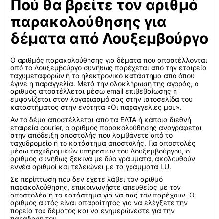
Πού θα βρείτε τον αριθμό
παρακολούθησης για
δέματα από Λουξεμβούργο
Ο αριθμός παρακολούθησης για δέματα που αποστέλλονται
από το Λουξεμβούργο συνήθως παρέχεται από την εταιρεία
ταχυμεταφορών ή το ηλεκτρονικό κατάστημα από όπου
έγινε η παραγγελία. Μετά την ολοκλήρωση της αγοράς, ο
αριθμός αποστέλλεται μέσω email επιβεβαίωσης ή
εμφανίζεται στον λογαριασμό σας στην ιστοσελίδα του
καταστήματος στην ενότητα «Οι παραγγελίες μου».
Αν το δέμα αποστέλλεται από τα ΕΛΤΑ ή κάποια διεθνή
εταιρεία courier, ο αριθμός παρακολούθησης αναγράφεται
στην απόδειξη αποστολής που λαμβάνετε από το
ταχυδρομείο ή το κατάστημα αποστολής. Για αποστολές
μέσω ταχυδρομικών υπηρεσιών του Λουξεμβούργου, ο
αριθμός συνήθως ξεκινά με δύο γράμματα, ακολουθούν
εννέα αριθμοί και τελειώνει με τα γράμματα LU.
Σε περίπτωση που δεν έχετε λάβει τον αριθμό
παρακολούθησης, επικοινωνήστε απευθείας με τον
αποστολέα ή το κατάστημα για να σας τον παρέχουν. Ο
αριθμός αυτός είναι απαραίτητος για να ελέγξετε την
πορεία του δέματος και να ενημερώνεστε για την
παράδοσή του.