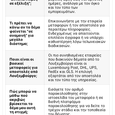
σε εξέλιξη";
ημέρες, ανάλογα με τον όγκο
και τον τύπο των
εμπορευμάτων.
Επικοινωνήστε με την εταιρεία
Τι πρέπει να
μεταφορών ή τον αποστολέα για
κάνω αν το δέμα
περαιτέρω πληροφορίες.
φαίνεται "σε
Ενδεχομένως να απαιτούνται
αναμονή" για
επιπλέον έγγραφα ή να υπάρχει
μεγάλο
καθυστέρηση λόγω τελωνειακών
διάστημα;
διαδικασιών.
Οι πιο συνηθισμένες εταιρείες
Ποιοι είναι οι
που διακινούν δέματα από το
βασικοί
Λουξεμβούργο είναι οι
μεταφορείς για
Luxembourg Post, DHL, UPS,
αποστολές από
FedEx και GLS. Η επιλογή
Λουξεμβούργο;
εξαρτάται από τον αποστολέα
και τον τύπο της υπηρεσίας.
Εισάγετε τον αριθμό
Πώς μπορώ να
παρακολούθησης στην
μάθω πού
ιστοσελίδα του μεταφορέα ή σε
ακριβώς
διεθνή πλατφόρμα
βρίσκεται το
παρακολούθησης για να δείτε το
δέμα μου αυτή
τρέχον στάδιο και την τοποθεσία
τη στιγμή;
του δέματος.