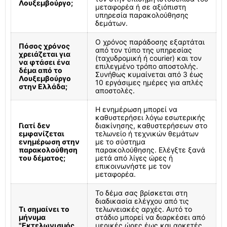
Λουξεμβούργο;
μεταφορέα ή σε αξιόπιστη
υπηρεσία παρακολούθησης
δεμάτων.
Ο χρόνος παράδοσης εξαρτάται
Πόσος χρόνος
από τον τύπο της υπηρεσίας
χρειάζεται για
(ταχυδρομική ή courier) και τον
να φτάσει ένα
επιλεγμένο τρόπο αποστολής.
δέμα από το
Συνήθως κυμαίνεται από 3 έως
Λουξεμβούργο
10 εργάσιμες ημέρες για απλές
στην Ελλάδα;
αποστολές.
Η ενημέρωση μπορεί να
καθυστερήσει λόγω εσωτερικής
Γιατί δεν
διακίνησης, καθυστερήσεων στο
εμφανίζεται
τελωνείο ή τεχνικών θεμάτων
ενημέρωση στην
με το σύστημα
παρακολούθηση
παρακολούθησης. Ελέγξτε ξανά
του δέματος;
μετά από λίγες ώρες ή
επικοινωνήστε με τον
μεταφορέα.
Το δέμα σας βρίσκεται στη
διαδικασία ελέγχου από τις
Τι σημαίνει το
τελωνειακές αρχές. Αυτό το
μήνυμα
στάδιο μπορεί να διαρκέσει από
"Εκτελωνισμός
μερικές ώρες έως και αρκετές