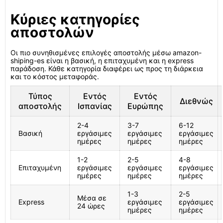
Κύριες κατηγορίες
αποστολών
Οι πιο συνηθισμένες επιλογές αποστολής μέσω amazon-
shiping-es είναι η βασική, η επιταχυμένη και η express
παράδοση. Κάθε κατηγορία διαφέρει ως προς τη διάρκεια
και το κόστος μεταφοράς.
Τύπος
Εντός
Εντός
Διεθνώς
αποστολής
Ισπανίας
Ευρώπης
2-4
3-7
6-12
Βασική
εργάσιμες
εργάσιμες
εργάσιμες
ημέρες
ημέρες
ημέρες
1-2
2-5
4-8
Επιταχυμένη
εργάσιμες
εργάσιμες
εργάσιμες
ημέρες
ημέρες
ημέρες
1-3
2-5
Μέσα σε
Express
εργάσιμες
εργάσιμες
24 ώρες
ημέρες
ημέρες