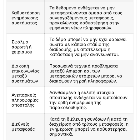
Τα δεδομένα ενδέχεται να μην
Καθυστέρηση
μεταφορτώνονται άμεσα από τους
ενημέρωσης
συνεργαζόμενους μεταφορείς,
συστήματος
προκαλώντας καθυστέρηση στην
εμφάνιση νέων πληροφοριών.
Το δέμα μπορεί να μην έχει σαρωθεί
Σφάλμα
σωστά σε κάποιο στάδιο της
σαρωτή ή
διαδρομής, με αποτέλεσμα η
χειρισμού
κατάσταση να μην ανανεώνεται.
Διακοπή
Προσωρινά τεχνικά προβλήματα
επικοινωνίας
μεταξύ Amazon και των
μεταξύ
μεταφορικών εταιρειών μπορεί να
συστημάτων
διακόψουν τη ροή πληροφοριών.
Λανθασμένα ή ελλιπή στοιχεία
Ανεπαρκείς
αποστολής ενδέχεται να εμποδίσουν
πληροφορίες
την ορθή ενημέρωση της
αποστολής
παρακολούθησης.
Κατά τη διέλευση συνόρων ή κατά τη
Διεθνείς
διαχείριση από τρίτους μεταφορείς, η
μεταφορές
ενημέρωση μπορεί να καθυστερήσει
σημαντικά.