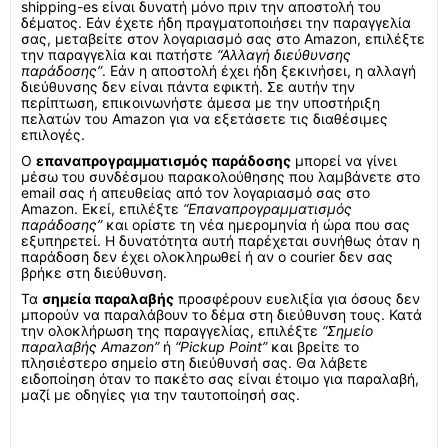
shipping-es είναι δυνατή μόνο πριν την αποστολή του
δέματος. Εάν έχετε ήδη πραγματοποιήσει την παραγγελία
σας, μεταβείτε στον λογαριασμό σας στο Amazon, επιλέξτε
την παραγγελία και πατήστε
“Αλλαγή διεύθυνσης
παράδοσης”
. Εάν η αποστολή έχει ήδη ξεκινήσει, η αλλαγή
διεύθυνσης δεν είναι πάντα εφικτή. Σε αυτήν την
περίπτωση, επικοινωνήστε άμεσα με την υποστήριξη
πελατών του Amazon για να εξετάσετε τις διαθέσιμες
επιλογές.
Ο
επαναπρογραμματισμός παράδοσης
μπορεί να γίνει
μέσω του συνδέσμου παρακολούθησης που λαμβάνετε στο
email σας ή απευθείας από τον λογαριασμό σας στο
Amazon. Εκεί, επιλέξτε
“Επαναπρογραμματισμός
παράδοσης”
και ορίστε τη νέα ημερομηνία ή ώρα που σας
εξυπηρετεί. Η δυνατότητα αυτή παρέχεται συνήθως όταν η
παράδοση δεν έχει ολοκληρωθεί ή αν ο courier δεν σας
βρήκε στη διεύθυνση.
Τα
σημεία παραλαβής
προσφέρουν ευελιξία για όσους δεν
μπορούν να παραλάβουν το δέμα στη διεύθυνση τους. Κατά
την ολοκλήρωση της παραγγελίας, επιλέξτε
“Σημείο
παραλαβής Amazon”
ή
“Pickup Point”
και βρείτε το
πλησιέστερο σημείο στη διεύθυνσή σας. Θα λάβετε
ειδοποίηση όταν το πακέτο σας είναι έτοιμο για παραλαβή,
μαζί με οδηγίες για την ταυτοποίησή σας.