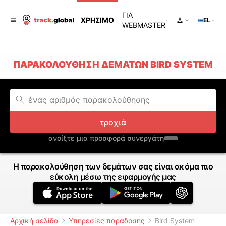
ΓΙΑ
ΧΡΉΣΙΜΟ
EL
WEBMASTER
ΠΑΡΑΚΟΛΟΎΘΗΣΗ ΔΕΜΆΤΩΝ BIRD SYSTEM
τροχιά
ανοίξτε μια προσφορά συνεργάτη
Η παρακολούθηση των δεμάτων σας είναι ακόμα πιο
εύκολη μέσω της εφαρμογής μας
Αρχική σελίδα
Υπηρεσίες παράδοσης
Bird System