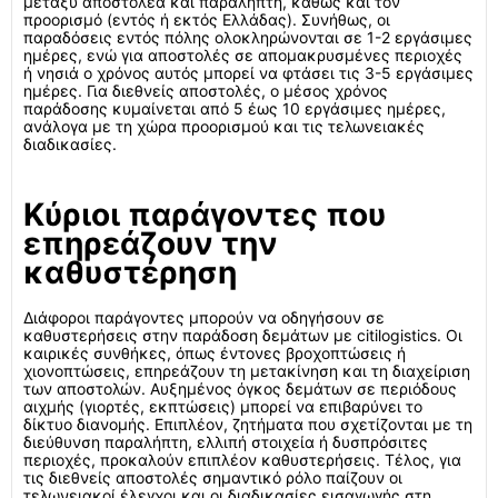
μεταξύ αποστολέα και παραλήπτη, καθώς και τον
προορισμό (εντός ή εκτός Ελλάδας). Συνήθως, οι
παραδόσεις εντός πόλης ολοκληρώνονται σε 1-2 εργάσιμες
ημέρες, ενώ για αποστολές σε απομακρυσμένες περιοχές
ή νησιά ο χρόνος αυτός μπορεί να φτάσει τις 3-5 εργάσιμες
ημέρες. Για διεθνείς αποστολές, ο μέσος χρόνος
παράδοσης κυμαίνεται από 5 έως 10 εργάσιμες ημέρες,
ανάλογα με τη χώρα προορισμού και τις τελωνειακές
διαδικασίες.
Κύριοι παράγοντες που
επηρεάζουν την
καθυστέρηση
Διάφοροι παράγοντες μπορούν να οδηγήσουν σε
καθυστερήσεις στην παράδοση δεμάτων με citilogistics. Οι
καιρικές συνθήκες, όπως έντονες βροχοπτώσεις ή
χιονοπτώσεις, επηρεάζουν τη μετακίνηση και τη διαχείριση
των αποστολών. Αυξημένος όγκος δεμάτων σε περιόδους
αιχμής (γιορτές, εκπτώσεις) μπορεί να επιβαρύνει το
δίκτυο διανομής. Επιπλέον, ζητήματα που σχετίζονται με τη
διεύθυνση παραλήπτη, ελλιπή στοιχεία ή δυσπρόσιτες
περιοχές, προκαλούν επιπλέον καθυστερήσεις. Τέλος, για
τις διεθνείς αποστολές σημαντικό ρόλο παίζουν οι
τελωνειακοί έλεγχοι και οι διαδικασίες εισαγωγής στη