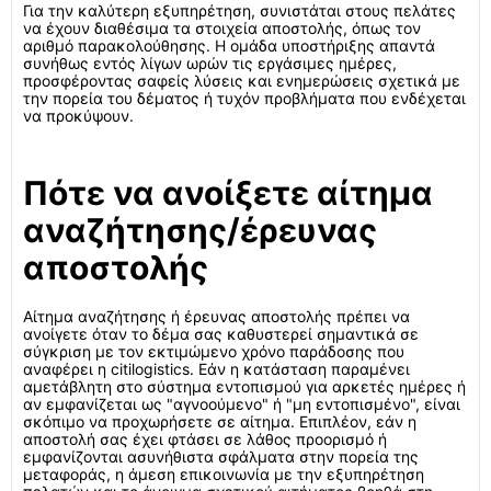
Για την καλύτερη εξυπηρέτηση, συνιστάται στους πελάτες
να έχουν διαθέσιμα τα στοιχεία αποστολής, όπως τον
αριθμό παρακολούθησης. Η ομάδα υποστήριξης απαντά
συνήθως εντός λίγων ωρών τις εργάσιμες ημέρες,
προσφέροντας σαφείς λύσεις και ενημερώσεις σχετικά με
την πορεία του δέματος ή τυχόν προβλήματα που ενδέχεται
να προκύψουν.
Πότε να ανοίξετε αίτημα
αναζήτησης/έρευνας
αποστολής
Αίτημα αναζήτησης ή έρευνας αποστολής πρέπει να
ανοίγετε όταν το δέμα σας καθυστερεί σημαντικά σε
σύγκριση με τον εκτιμώμενο χρόνο παράδοσης που
αναφέρει η citilogistics. Εάν η κατάσταση παραμένει
αμετάβλητη στο σύστημα εντοπισμού για αρκετές ημέρες ή
αν εμφανίζεται ως "αγνοούμενο" ή "μη εντοπισμένο", είναι
σκόπιμο να προχωρήσετε σε αίτημα. Επιπλέον, εάν η
αποστολή σας έχει φτάσει σε λάθος προορισμό ή
εμφανίζονται ασυνήθιστα σφάλματα στην πορεία της
μεταφοράς, η άμεση επικοινωνία με την εξυπηρέτηση