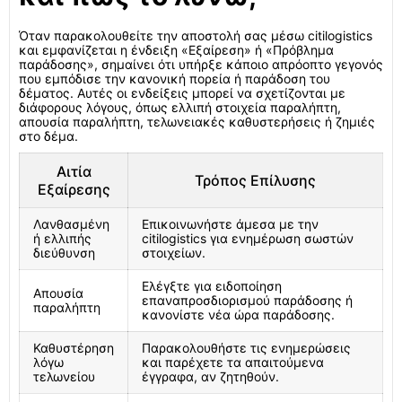
Όταν παρακολουθείτε την αποστολή σας μέσω citilogistics
και εμφανίζεται η ένδειξη «Εξαίρεση» ή «Πρόβλημα
παράδοσης», σημαίνει ότι υπήρξε κάποιο απρόοπτο γεγονός
που εμπόδισε την κανονική πορεία ή παράδοση του
δέματος. Αυτές οι ενδείξεις μπορεί να σχετίζονται με
διάφορους λόγους, όπως ελλιπή στοιχεία παραλήπτη,
απουσία παραλήπτη, τελωνειακές καθυστερήσεις ή ζημιές
στο δέμα.
Αιτία
Τρόπος Επίλυσης
Εξαίρεσης
Λανθασμένη
Επικοινωνήστε άμεσα με την
ή ελλιπής
citilogistics για ενημέρωση σωστών
διεύθυνση
στοιχείων.
Ελέγξτε για ειδοποίηση
Απουσία
επαναπροσδιορισμού παράδοσης ή
παραλήπτη
κανονίστε νέα ώρα παράδοσης.
Καθυστέρηση
Παρακολουθήστε τις ενημερώσεις
λόγω
και παρέχετε τα απαιτούμενα
τελωνείου
έγγραφα, αν ζητηθούν.