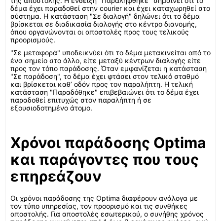
της αποστολής. Η ένδειξη "Παραλήφθηκε" σημαίνει ότι το
δέμα έχει παραδοθεί στην courier και έχει καταχωρηθεί στο
σύστημα. Η κατάσταση "Σε διαλογή" δηλώνει ότι το δέμα
βρίσκεται σε διαδικασία διαλογής στο κέντρο διανομής,
όπου οργανώνονται οι αποστολές προς τους τελικούς
προορισμούς.
"Σε μεταφορά" υποδεικνύει ότι το δέμα μετακινείται από το
ένα σημείο στο άλλο, είτε μεταξύ κέντρων διαλογής είτε
προς τον τόπο παράδοσης. Όταν εμφανίζεται η κατάσταση
"Σε παράδοση", το δέμα έχει φτάσει στον τελικό σταθμό
και βρίσκεται καθ’ οδόν προς τον παραλήπτη. Η τελική
κατάσταση "Παραδόθηκε" επιβεβαιώνει ότι το δέμα έχει
παραδοθεί επιτυχώς στον παραλήπτη ή σε
εξουσιοδοτημένο άτομο.
Χρόνοι παράδοσης Optima
και παράγοντες που τους
επηρεάζουν
Οι χρόνοι παράδοσης της Optima διαφέρουν ανάλογα με
τον τύπο υπηρεσίας, τον προορισμό και τις συνθήκες
αποστολής. Για αποστολές εσωτερικού, ο συνήθης χρόνος