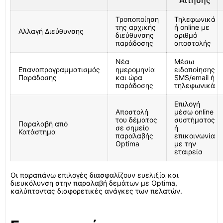
Αίτησης
Τροποποίηση
Τηλεφωνικά
της αρχικής
ή online με
Αλλαγή Διεύθυνσης
διεύθυνσης
αριθμό
παράδοσης
αποστολής
Νέα
Μέσω
Επαναπρογραμματισμός
ημερομηνία
ειδοποίησης
Παράδοσης
και ώρα
SMS/email ή
παράδοσης
τηλεφωνικά
Επιλογή
Αποστολή
μέσω online
του δέματος
συστήματος
Παραλαβή από
σε σημείο
ή
Κατάστημα
παραλαβής
επικοινωνία
Optima
με την
εταιρεία
Οι παραπάνω επιλογές διασφαλίζουν ευελιξία και
διευκόλυνση στην παραλαβή δεμάτων με Optima,
καλύπτοντας διαφορετικές ανάγκες των πελατών.