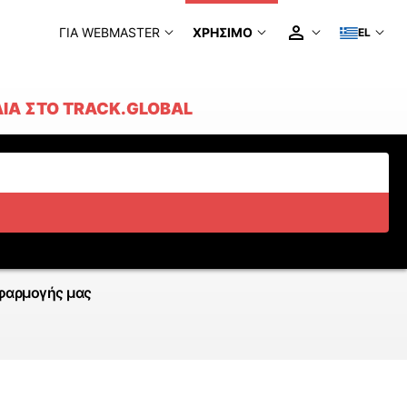
ΓΙΑ WEBMASTER
ΧΡΉΣΙΜΟ
EL
ΊΑ ΣΤΟ TRACK.GLOBAL
φαρμογής μας