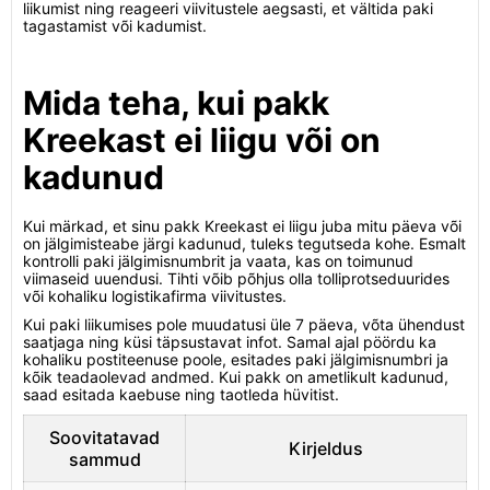
liikumist ning reageeri viivitustele aegsasti, et vältida paki
tagastamist või kadumist.
Mida teha, kui pakk
Kreekast ei liigu või on
kadunud
Kui märkad, et sinu pakk Kreekast ei liigu juba mitu päeva või
on jälgimisteabe järgi kadunud, tuleks tegutseda kohe. Esmalt
kontrolli paki jälgimisnumbrit ja vaata, kas on toimunud
viimaseid uuendusi. Tihti võib põhjus olla tolliprotseduurides
või kohaliku logistikafirma viivitustes.
Kui paki liikumises pole muudatusi üle 7 päeva, võta ühendust
saatjaga ning küsi täpsustavat infot. Samal ajal pöördu ka
kohaliku postiteenuse poole, esitades paki jälgimisnumbri ja
kõik teadaolevad andmed. Kui pakk on ametlikult kadunud,
saad esitada kaebuse ning taotleda hüvitist.
Soovitatavad
Kirjeldus
sammud