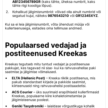
AB123456789GR
(kaks tähte, üheksa numbrit, kaks
tähte riigi koodiga lõpus).
Kohalikud jälgimisnumbrid: võivad olla ainult numbrid või
segatud kujul, näiteks
9876543210
või
GR12345XYZ
.
Kui sa ei leia jälgimisnumbrit, võta ühendust müüja või
kullerteenusega, esitades oma tellimuse andmed.
Populaarsed vedajad ja
postiteenused Kreekas
Kreekas tegutseb mitu tuntud vedajat ja postiteenuse
pakkujat, kes tagavad nii sise- kui ka rahvusvahelise paki
saatmise ja jälgimise võimalused.
ELTA (Hellenic Post)
– Kreeka riiklik postiteenus, mis
pakub standardset kirjade ja pakkide saatmist,
kiirteenuseid ning rahvusvahelisi postisaadetisi.
ACS Courier
– üks suurimaid erapõhiseid kullerfirmasid
Kreekas, populaarne kiire kohaletoimetamise ja
jälgimisteenuse poolest.
Geniki Taxydromiki
– laialdase võrgustikuga kohalik