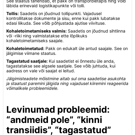
See staatus tähendab, et pakk on transpordietapis ning võib
läbida erinevaid logistikapunkte või tolli.
Tollis:
Saadetis on jõudnud tollipunkti. Vajadusel
kontrollitakse dokumente ja sisu, enne kui pakk lubatakse
edasi liikuda. See võib põhjustada ajutise viivituse.
Kohaletoimetamiseks valmis:
Saadetis on jõudnud sihtlinna
või -riiki ning valmistatakse ette lõplikuks
kohaletoimetamiseks saajale.
Kohaletoimetatud:
Pakk on edukalt üle antud saajale. See on
jälgimise viimane staatus.
Tagastatud saatjale:
Kui saadetist ei õnnestu üle anda,
tagastatakse see algsele saatjale. See võib juhtuda, kui
aadress on vale või saajat ei leitud.
Jälgimisteadete mõistmine aitab sul oma saadetise asukohta
ja staatust paremini jälgida ning vajadusel kiiremini reageerida
võimalikele probleemidele.
Levinumad probleemid:
“andmeid pole”, “kinni
transiidis”, “tagastatud”