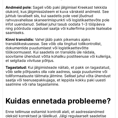
Andmeid pole:
Sageli võib paki jälgimisel Kreekast tekkida
olukord, kus jälgimissüsteem ei kuva värskeid andmeid. See
juhtub tavaliselt siis, kui saadetis pole veel jõudnud
rahvusvahelisse skaneerimispunkti või logistikaettevõte pole
infot uuendanud. Sellisel juhul tasub oodata 1–3 tööpäeva
ning pöörduda vajadusel saatja või kullerfirma poole lisateabe
saamiseks.
Kinni transiidis:
Vahel jääb pakk pikemaks ajaks
transiidikeskusesse. See võib olla tingitud tollikontrollist,
dokumentide puudumisest või logistikaettevõtte
töökoormusest. Kui saadetis on transiidis üle nädala,
soovitame ühendust võtta kohaliku postiteenuse või kulleriga,
et selgitada viivituse põhjus.
Tagastatud:
Kui jälgimisteade näitab, et pakk on tagastatud,
võib selle põhjuseks olla vale aadress, saaja puudumine või
tolliformaalsuste täitmata jätmine. Sellisel juhul võta ühendust
saatja või teenusepakkujaga, et leppida kokku paki uuesti
saatmine või raha tagastamine.
Kuidas ennetada probleeme?
Enne tellimuse esitamist kontrolli alati, et aadressiandmed
oleksid korrektsed ja täielikud. Jälgi regulaarselt saadetise