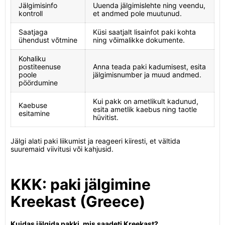
Jälgimisinfo
Uuenda jälgimislehte ning veendu,
kontroll
et andmed pole muutunud.
Saatjaga
Küsi saatjalt lisainfot paki kohta
ühendust võtmine
ning võimalikke dokumente.
Kohaliku
postiteenuse
Anna teada paki kadumisest, esita
poole
jälgimisnumber ja muud andmed.
pöördumine
Kui pakk on ametlikult kadunud,
Kaebuse
esita ametlik kaebus ning taotle
esitamine
hüvitist.
Jälgi alati paki liikumist ja reageeri kiiresti, et vältida
suuremaid viivitusi või kahjusid.
KKK: paki jälgimine
Kreekast (Greece)
Kuidas jälgida pakki, mis saadeti Kreekast?