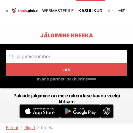
WEBMASTERILE
KASULIKUD
ET
JÄLGIMINE KREEKA
rada
avage partneri pakkumine
Pakkide jälgimine on meie rakenduse kaudu veelgi
lihtsam
Esileht
Riigid
Kreeka