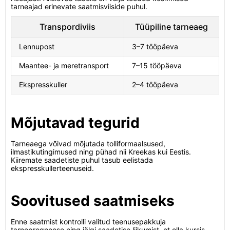
tarneajad erinevate saatmisviiside puhul.
Transpordiviis
Tüüpiline tarneaeg
Lennupost
3–7 tööpäeva
Maantee- ja meretransport
7–15 tööpäeva
Ekspresskuller
2–4 tööpäeva
Mõjutavad tegurid
Tarneaega võivad mõjutada tolliformaalsused,
ilmastikutingimused ning pühad nii Kreekas kui Eestis.
Kiiremate saadetiste puhul tasub eelistada
ekspresskullerteenuseid.
Soovitused saatmiseks
Enne saatmist kontrolli valitud teenusepakkuja
tarneprognoose ning jälgi saadetise liikumist, et olla kursis