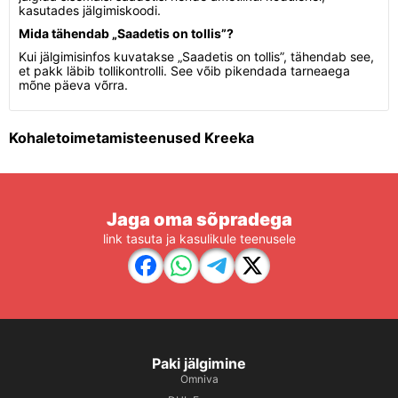
kasutades jälgimiskoodi.
Mida tähendab „Saadetis on tollis”?
Kui jälgimisinfos kuvatakse „Saadetis on tollis”, tähendab see,
et pakk läbib tollikontrolli. See võib pikendada tarneaega
mõne päeva võrra.
Kohaletoimetamisteenused Kreeka
Jaga oma sõpradega
link tasuta ja kasulikule teenusele
Paki jälgimine
Omniva