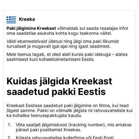
Kreeka
Paki jälgimine Kreekast
võimaldab sul saada reaalajas infot
oma saadetise asukoha kohta kogu teekonna vältel.
Väldi ebameeldivaid üllatusi
ning jälgi oma paki liikumist
turvaliselt ja mugavalt igal ajal ning igast seadmest.
Meie teenus tagab, et oled alati kursis paki olekuga – alates
saatmisest kuni kohaletoimetamiseni Eestis.
Kuidas jälgida Kreekast
saadetud pakki Eestis
Kreekast Eestisse saadetud paki jälgimine on lihtne, kui tead
õigeid samme. Pakki on võimalik jälgida nii rahvusvaheliste kui
ka kohalike teenusepakkujate kaudu.
Võta saatjalt jälgimiskood (tracking number), mis antakse
pärast paki postitamist Kreekas.
Külasta rahvusvahelise kullerfirma või Eesti Posti