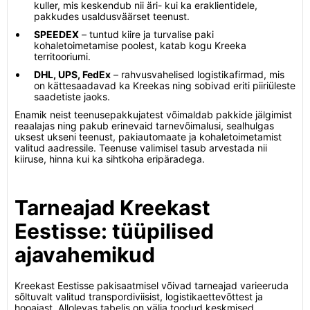
kuller, mis keskendub nii äri- kui ka eraklientidele,
pakkudes usaldusväärset teenust.
SPEEDEX
– tuntud kiire ja turvalise paki
kohaletoimetamise poolest, katab kogu Kreeka
territooriumi.
DHL, UPS, FedEx
– rahvusvahelised logistikafirmad, mis
on kättesaadavad ka Kreekas ning sobivad eriti piiriüleste
saadetiste jaoks.
Enamik neist teenusepakkujatest võimaldab pakkide jälgimist
reaalajas ning pakub erinevaid tarnevõimalusi, sealhulgas
uksest ukseni teenust, pakiautomaate ja kohaletoimetamist
valitud aadressile. Teenuse valimisel tasub arvestada nii
kiiruse, hinna kui ka sihtkoha eripäradega.
Tarneajad Kreekast
Eestisse: tüüpilised
ajavahemikud
Kreekast Eestisse pakisaatmisel võivad tarneajad varieeruda
sõltuvalt valitud transpordiviisist, logistikaettevõttest ja
hooajast. Allolevas tabelis on välja toodud keskmised