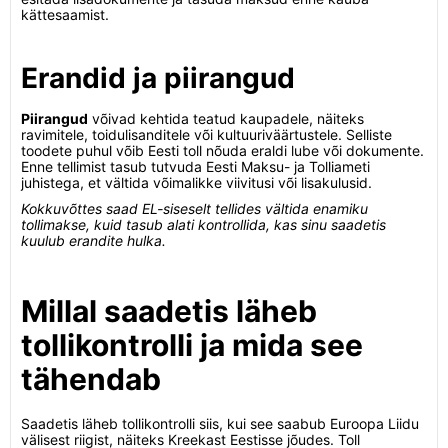
kättesaamist.
Erandid ja piirangud
Piirangud
võivad kehtida teatud kaupadele, näiteks
ravimitele, toidulisanditele või kultuuriväärtustele. Selliste
toodete puhul võib Eesti toll nõuda eraldi lube või dokumente.
Enne tellimist tasub tutvuda Eesti Maksu- ja Tolliameti
juhistega, et vältida võimalikke viivitusi või lisakulusid.
Kokkuvõttes saad EL-siseselt tellides vältida enamiku
tollimakse, kuid tasub alati kontrollida, kas sinu saadetis
kuulub erandite hulka.
Millal saadetis läheb
tollikontrolli ja mida see
tähendab
Saadetis läheb tollikontrolli siis, kui see saabub Euroopa Liidu
välisest riigist, näiteks Kreekast Eestisse jõudes. Toll