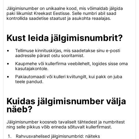
Jälgimisnumber on unikaalne kood, mis võimaldab jälgida
paki liikumist Kreekast Eestisse. Selle numbri abil saad
kontrollida saadetise staatust ja asukohta reaalajas.
Kust leida jälgimisnumbrit?
Tellimuse kinnituskirjas, mis saadetakse sinu e-posti
aadressile pärast ostu sooritamist.
Kaupmehe või kullerfirma veebilehelt, logides sisse oma
kasutajakontole.
Pakiautomaadi või kulleri kviitungilt, kui pakk on juba
teele pandud.
Kuidas jälgimisnumber välja
näeb?
Jälgimisnumber koosneb tavaliselt tähtedest ja numbritest
ning selle pikkus võib erineda sõltuvalt kullerfirmast.
Rahvusvahelised jälgimisnumbrid: näiteks