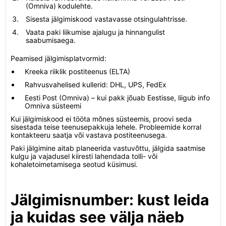
(Omniva) kodulehte.
Sisesta jälgimiskood vastavasse otsingulahtrisse.
Vaata paki liikumise ajalugu ja hinnangulist
saabumisaega.
Peamised jälgimisplatvormid:
Kreeka riiklik postiteenus (ELTA)
Rahvusvahelised kullerid: DHL, UPS, FedEx
Eesti Post (Omniva) – kui pakk jõuab Eestisse, liigub info
Omniva süsteemi
Kui jälgimiskood ei tööta mõnes süsteemis, proovi seda
sisestada teise teenusepakkuja lehele. Probleemide korral
kontakteeru saatja või vastava postiteenusega.
Paki jälgimine aitab planeerida vastuvõttu, jälgida saatmise
kulgu ja vajadusel kiiresti lahendada tolli- või
kohaletoimetamisega seotud küsimusi.
Jälgimisnumber: kust leida
ja kuidas see välja näeb