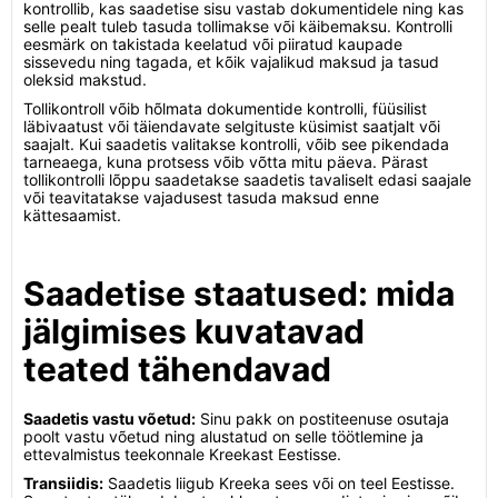
kontrollib, kas saadetise sisu vastab dokumentidele ning kas
selle pealt tuleb tasuda tollimakse või käibemaksu. Kontrolli
eesmärk on takistada keelatud või piiratud kaupade
sissevedu ning tagada, et kõik vajalikud maksud ja tasud
oleksid makstud.
Tollikontroll võib hõlmata dokumentide kontrolli, füüsilist
läbivaatust või täiendavate selgituste küsimist saatjalt või
saajalt. Kui saadetis valitakse kontrolli, võib see pikendada
tarneaega, kuna protsess võib võtta mitu päeva. Pärast
tollikontrolli lõppu saadetakse saadetis tavaliselt edasi saajale
või teavitatakse vajadusest tasuda maksud enne
kättesaamist.
Saadetise staatused: mida
jälgimises kuvatavad
teated tähendavad
Saadetis vastu võetud:
Sinu pakk on postiteenuse osutaja
poolt vastu võetud ning alustatud on selle töötlemine ja
ettevalmistus teekonnale Kreekast Eestisse.
Transiidis:
Saadetis liigub Kreeka sees või on teel Eestisse.