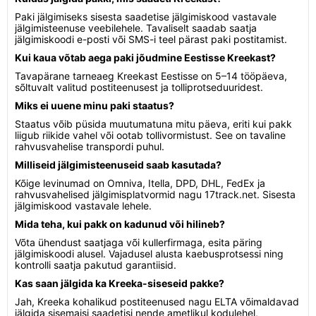
Paki jälgimiseks sisesta saadetise jälgimiskood vastavale
jälgimisteenuse veebilehele. Tavaliselt saadab saatja
jälgimiskoodi e-posti või SMS-i teel pärast paki postitamist.
Kui kaua võtab aega paki jõudmine Eestisse Kreekast?
Tavapärane tarneaeg Kreekast Eestisse on 5–14 tööpäeva,
sõltuvalt valitud postiteenusest ja tolliprotseduuridest.
Miks ei uuene minu paki staatus?
Staatus võib püsida muutumatuna mitu päeva, eriti kui pakk
liigub riikide vahel või ootab tollivormistust. See on tavaline
rahvusvahelise transpordi puhul.
Milliseid jälgimisteenuseid saab kasutada?
Kõige levinumad on Omniva, Itella, DPD, DHL, FedEx ja
rahvusvahelised jälgimisplatvormid nagu 17track.net. Sisesta
jälgimiskood vastavale lehele.
Mida teha, kui pakk on kadunud või hilineb?
Võta ühendust saatjaga või kullerfirmaga, esita päring
jälgimiskoodi alusel. Vajadusel alusta kaebusprotsessi ning
kontrolli saatja pakutud garantiisid.
Kas saan jälgida ka Kreeka-siseseid pakke?
Jah, Kreeka kohalikud postiteenused nagu ELTA võimaldavad
jälgida sisemaisi saadetisi nende ametlikul kodulehel,