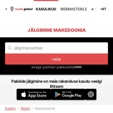
KASULIKUD
WEBMASTERILE
ET
JÄLGIMINE MAKEDOONIA
rada
avage partneri pakkumine
Pakkide jälgimine on meie rakenduse kaudu veelgi
lihtsam
Esileht
Riigid
Makedoonia