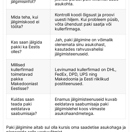
jälgimisinfot?
asukohta.
Kontrolli koodi õigsust ja proovi
Mida teha, kui
uuesti hiljem. Kui probleem püsib,
jälgimiskood ei
võta ühendust paki saatja või
tööta?
kullerfirmaga.
Jah, paki jälgimine on võimalik
Kas saan jälgida
olenemata sinu asukohast,
pakki ka Eestis
kasutades rahvusvahelisi
olles?
jälgimisteenuseid.
Millised
kullerfirmad
Levinumad kullerfirmad on DHL,
toimetavad
FedEx, DPD, UPS ning
pakke
Makedoonia ja Eesti riiklikud
Makedooniast
postiteenused.
Eestisse?
Kuidas saan
Enamus jälgimisteenuseid kuvab
teada paki
eeldatava saabumisaja paki
eeldatava
jälgimislehel koos viimaste
saabumisaja?
asukohaandmetega.
Paki jälgimine aitab sul olla kursis oma saadetise asukohaga ja
planeerida selle vastuvõtmist.