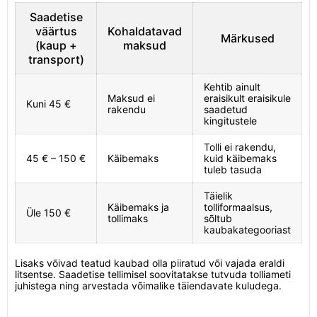
Saadetise
väärtus
Kohaldatavad
Märkused
(kaup +
maksud
transport)
Kehtib ainult
Maksud ei
eraisikult eraisikule
Kuni 45 €
rakendu
saadetud
kingitustele
Tolli ei rakendu,
45 € – 150 €
Käibemaks
kuid käibemaks
tuleb tasuda
Täielik
Käibemaks ja
tolliformaalsus,
Üle 150 €
tollimaks
sõltub
kaubakategooriast
Lisaks võivad teatud kaubad olla piiratud või vajada eraldi
litsentse. Saadetise tellimisel soovitatakse tutvuda tolliameti
juhistega ning arvestada võimalike täiendavate kuludega.