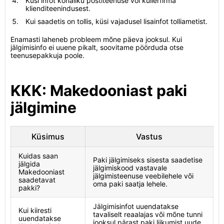
Küsi infot kohaliku postiteenuse või kullerfirma
klienditeenindusest.
Kui saadetis on tollis, küsi vajadusel lisainfot tolliametist.
Enamasti laheneb probleem mõne päeva jooksul. Kui
jälgimisinfo ei uuene pikalt, soovitame pöörduda otse
teenusepakkuja poole.
KKK: Makedooniast paki
jälgimine
Küsimus
Vastus
Kuidas saan
Paki jälgimiseks sisesta saadetise
jälgida
jälgimiskood vastavale
Makedooniast
jälgimisteenuse veebilehele või
saadetavat
oma paki saatja lehele.
pakki?
Jälgimisinfot uuendatakse
Kui kiiresti
tavaliselt reaalajas või mõne tunni
uuendatakse
jooksul pärast paki liikumist uude