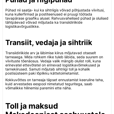
Pühad nii saatja- kui ka sihtriigis võivad põhjustada viivitusi,
kuna kullerfirmad ja postiteenused ei pruugi töötada
tavapärase graafiku alusel. Rahvusvahelised pühad ja olulised
tähtpäevad võivad mõjutada ka transiidiriikide
logistikavõrgustikke.
Transiit, vedaja ja sihtriik
Transiidiriikide arv ja läbimise kiirus mõjutavad otseselt
tarneaega. Mida rohkem riike tuleb läbida, seda suurem on
viivituste tõenäosus. Vedaja valik mängib olulist rolli, kuna
erinevatel ettevõtetel on erinevad logistikavõimekused ja
tarnekiirused. Samuti mõjutab sihtriigi toll ja kohalik
postisüsteem paki lõplikku kättetoimetamist.
Kokkuvõttes on tarneaja täpset ennustamist keeruline teha,
kuid arvestades eespool nimetatud teguritega, saab
võimalikke hilinemisi paremini ette näha.
Toll ja maksud