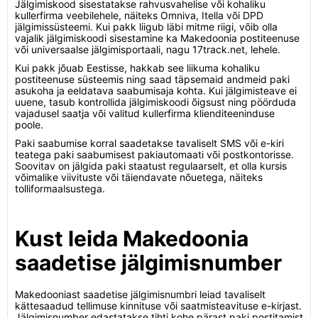
Jälgimiskood sisestatakse rahvusvahelise või kohaliku
kullerfirma veebilehele, näiteks Omniva, Itella või DPD
jälgimissüsteemi. Kui pakk liigub läbi mitme riigi, võib olla
vajalik jälgimiskoodi sisestamine ka Makedoonia postiteenuse
või universaalse jälgimisportaali, nagu 17track.net, lehele.
Kui pakk jõuab Eestisse, hakkab see liikuma kohaliku
postiteenuse süsteemis ning saad täpsemaid andmeid paki
asukoha ja eeldatava saabumisaja kohta. Kui jälgimisteave ei
uuene, tasub kontrollida jälgimiskoodi õigsust ning pöörduda
vajadusel saatja või valitud kullerfirma klienditeeninduse
poole.
Paki saabumise korral saadetakse tavaliselt SMS või e-kiri
teatega paki saabumisest pakiautomaati või postkontorisse.
Soovitav on jälgida paki staatust regulaarselt, et olla kursis
võimalike viivituste või täiendavate nõuetega, näiteks
tolliformaalsustega.
Kust leida Makedoonia
saadetise jälgimisnumber
Makedooniast saadetise jälgimisnumbri leiad tavaliselt
kättesaadud tellimuse kinnituse või saatmisteavituse e-kirjast.
Jälgimisnumber edastatakse tihti kohe pärast paki postitamist