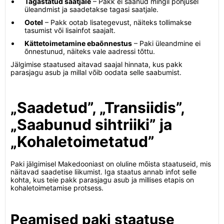
Tagastatud saatjale
– Pakk ei saanud mingil põhjusel
üleandmist ja saadetakse tagasi saatjale.
Ootel
– Pakk ootab lisategevust, näiteks tollimakse
tasumist või lisainfot saajalt.
Kättetoimetamine ebaõnnestus
– Paki üleandmine ei
õnnestunud, näiteks vale aadressi tõttu.
Jälgimise staatused aitavad saajal hinnata, kus pakk
parasjagu asub ja millal võib oodata selle saabumist.
„Saadetud”, „Transiidis”,
„Saabunud sihtriiki” ja
„Kohaletoimetatud”
Paki jälgimisel Makedooniast on oluline mõista staatuseid, mis
näitavad saadetise liikumist. Iga staatus annab infot selle
kohta, kus teie pakk parasjagu asub ja millises etapis on
kohaletoimetamise protsess.
Peamised paki staatuse