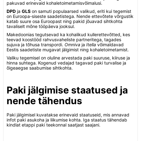
pakuvad erinevaid kohaletoimetamisvõimalusi.
DPD
ja
GLS
on samuti populaarsed valikud, eriti kui tegemist
on Euroopa-siseste saadetistega. Nende ettevõtete võrgustik
katab suure osa Euroopast ning pakid jõuavad sihtkohta
tavaliselt mõne tööpäeva jooksul.
Makedoonias tegutsevad ka kohalikud kullerettevõtted, kes
teevad koostööd rahvusvaheliste partneritega, tagades
sujuva ja tõhusa transpordi.
Omniva
ja
Itella
võimaldavad
Eestis saadetiste mugavat jälgimist ning kohaletoimetamist.
Valiku tegemisel on oluline arvestada paki suuruse, kiiruse ja
hinna suhtega. Kogenud vedajad tagavad paki turvalise ja
õigeaegse saabumise sihtkohta.
Paki jälgimise staatused ja
nende tähendus
Paki jälgimisel kuvatakse erinevaid staatuseid, mis annavad
infot paki asukoha ja liikumise kohta. Iga staatus tähendab
kindlat etappi paki teekonnal saatjast saajani.