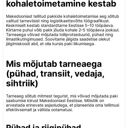
kohaletoimetamine kestab
Makedooniast tellitud pakkide kohaletoimetamise aeg sõltub
valitud tarneviisist ning logistikaettevõtte töögraafikust.
Keskmiselt kestab standardtarne Eestisse 5–10 tööpäeva.
Kiirtarne puhul võib pakk jõuda kohale 2–5 tööpäeva jooksul.
Tarneaega võivad mõjutada tolliprotseduurid, pühad ning
ilmastikutingimused. Soovitame jälgida saadetise olekut
jälgimiskoodi abil, et olla kursis paki liikumisega.
Mis mõjutab tarneaega
(pühad, transiit, vedaja,
sihtriik)
Tarneaeg sõltub mitmest tegurist, mis võivad mõjutada paki
saabumise kiirust Makedooniast Eestisse. Mõistlik on
arvestada erinevate asjaoludega, et planeerida oma tellimusi
efektiivsemalt ja vältida ootamatusi.
Pühad ja riigipühad