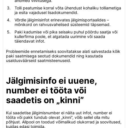
andmed viivitusega.
Tolli peatumise korral võta ühendust kohaliku tolliametiga
ja esita vajadusel lisadokumendid.
Võrdle jälgimisinfot erinevates jälgimisportaalides –
mõnikord on rahvusvahelised süsteemid täpsemad.
Paki kadumise või pika seisaku puhul pöördu saatja või
kullerfirma poole, et algatada uurimine või saada
täiendavat infot.
Probleemide ennetamiseks soovitatakse alati salvestada kõik
paki saatmisega seotud dokumendid ning kasutada
usaldusväärseid saatmisteenuseid.
Jälgimisinfo ei uuene,
number ei tööta või
saadetis on „kinni”
Kui saadetise jälgimisnumber ei näita uut infot, number ei
tööta või pakk tundub olevat „kinni”, võib sellel olla mitu
põhjust. Allpool on toodud võimalikud olukorrad ja soovitused,
kuidas edasi toimida.