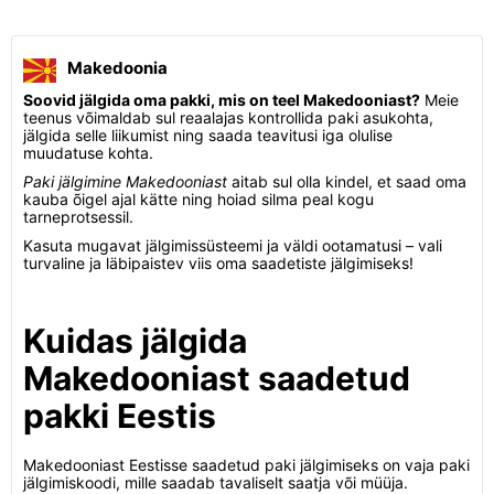
Makedoonia
Soovid jälgida oma pakki, mis on teel Makedooniast?
Meie
teenus võimaldab sul reaalajas kontrollida paki asukohta,
jälgida selle liikumist ning saada teavitusi iga olulise
muudatuse kohta.
Paki jälgimine Makedooniast
aitab sul olla kindel, et saad oma
kauba õigel ajal kätte ning hoiad silma peal kogu
tarneprotsessil.
Kasuta mugavat jälgimissüsteemi ja väldi ootamatusi – vali
turvaline ja läbipaistev viis oma saadetiste jälgimiseks!
Kuidas jälgida
Makedooniast saadetud
pakki Eestis
Makedooniast Eestisse saadetud paki jälgimiseks on vaja paki
jälgimiskoodi, mille saadab tavaliselt saatja või müüja.