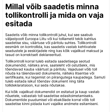
Millal võib saadetis minna
tollikontrolli ja mida on vaja
esitada
Saadetis võib minna tollikontrolli juhul, kui see saabub
väljastpoolt Euroopa Liitu või kui tolliametil tekib kahtlus
saadetise sisu, väärtuse või päritolu suhtes. Tollikontrolli
eesmärk on kontrollida, kas saadetis vastab kehtivatele
seadustele ja eeskirjadele ning kas kõik vajalikud maksud ja
tasud on korrektselt deklareeritud.
Tollikontrolli korral tuleb esitada saadetisega seotud
dokumendid, näiteks arve, saateleht või ostutšekk, mis
tõendavad kauba väärtust ja päritolu. Vajadusel võib toll
nõuda ka täiendavaid dokumente, näiteks litsentse või
sertifikaate, kui tegemist on piirangutega kaupadega. Samuti
tuleb esitada isikut tõendav dokument ning täita
tollideklaratsioon, kui seda nõutakse.
Kui kõik vajalikud dokumendid on esitatud ja kaup vastab
nõuetele, vabastab toll saadetise edasitoimetamiseks.
Dokumentide puudumisel või ebakõlade korral võib toll
saadetise kinni pidada kuni vajalike andmete esitamiseni.