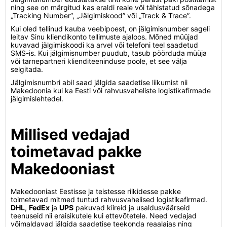
ning see on märgitud kas eraldi reale või tähistatud sõnadega
„Tracking Number”, „Jälgimiskood” või „Track & Trace”.
Kui oled tellinud kauba veebipoest, on jälgimisnumber sageli
leitav Sinu kliendikonto tellimuste ajaloos. Mõned müüjad
kuvavad jälgimiskoodi ka arvel või telefoni teel saadetud
SMS-is. Kui jälgimisnumber puudub, tasub pöörduda müüja
või tarnepartneri klienditeeninduse poole, et see välja
selgitada.
Jälgimisnumbri abil saad jälgida saadetise liikumist nii
Makedoonia kui ka Eesti või rahvusvaheliste logistikafirmade
jälgimislehtedel.
Millised vedajad
toimetavad pakke
Makedooniast
Makedooniast Eestisse ja teistesse riikidesse pakke
toimetavad mitmed tuntud rahvusvahelised logistikafirmad.
DHL
,
FedEx
ja
UPS
pakuvad kiireid ja usaldusväärseid
teenuseid nii eraisikutele kui ettevõtetele. Need vedajad
võimaldavad jälgida saadetise teekonda reaalajas ning