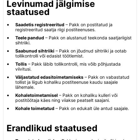
Levinumad jälgimise
staatused
Saadetis registreeritud
– Pakk on postitatud ja
registreeritud saatja riigi postiteenuses.
Teele pandud
– Pakk on alustanud teekonda saatjariigist
sihtriiki.
Saabunud sihtriiki
– Pakk on jõudnud sihtriiki ja ootab
tollikontrolli või edasist töötlemist.
Tollis
– Pakk läbib tollikontrolli, mis võib põhjustada
viivitusi.
Väljastatud edasitoimetamiseks
– Pakk on vabastatud
tollist ja liigub kohaliku postiteenuse kaudu saajale
lähemale.
Kohaletoimetamisel
– Pakk on kohaliku kulleri või
postitöötaja käes ning viiakse peatselt saajani.
Kohale toimetatud
– Pakk on edukalt üle antud saajale.
Erandlikud staatused