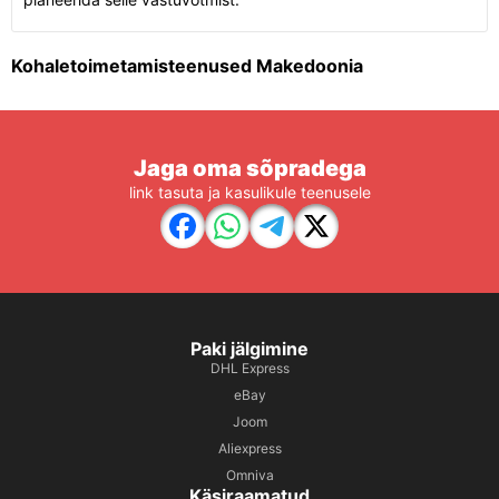
Kohaletoimetamisteenused Makedoonia
Jaga oma sõpradega
link tasuta ja kasulikule teenusele
Paki jälgimine
DHL Express
eBay
Joom
Aliexpress
Omniva
Käsiraamatud