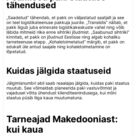
tähendused
„Saadetud” tähendab, et pakk on väljastatud saatjalt ja see
on teel logistikateenuse pakkuja juurde. „Transiidis” näitab, et
pakk liigub juba erinevate logistikakeskuste vahel ning võib
läbida mitmeid riike enne sihtriiki jõudmist. „Saabunud sihtriiki”
kinnitab, et pakk on jõudnud Eestisse ning algab kohaliku
tarneteenuse etapp. „Kohaletoimetatud” märgib, et pakk on
edukalt üle antud saajale ning kohaletoimetamine on
lõpetatud.
Kuidas jälgida staatuseid
Jälgimisnumbri abil saab reaalajas jälgida, kuidas paki staatus
muutub. See võimaldab planeerida paki vastuvõtmist ja
vajadusel võtta ühendust klienditeenindusega, kui mõni
staatus püsib liiga kaua muutumatuna.
Tarneajad Makedooniast:
kui kaua