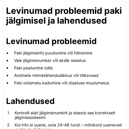
Levinumad probleemid paki
jälgimisel ja lahendused
Levinumad probleemid
Paki jälgimisinfo puudumine või hilinemine
Vale jälgimisnumber või ekslik sisestus
Paki peatumine tollis
Andmete mitmetähenduslikkus või tõlkevead
Paki ootamatu kadumine või staatuse muutumatus
Lahendused
Kontrolli alati jälgimisnumbrit ja sisesta see korrektselt
jälgimissüsteemi.
Kui info ei uuene, oota 24–48 tundi – mõnikord uuenevad