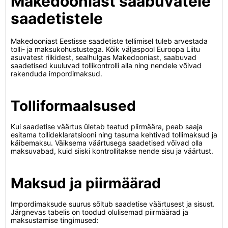
Makedooniast saabuvatele
saadetistele
Makedooniast Eestisse saadetiste tellimisel tuleb arvestada
tolli- ja maksukohustustega. Kõik väljaspool Euroopa Liitu
asuvatest riikidest, sealhulgas Makedooniast, saabuvad
saadetised kuuluvad tollikontrolli alla ning nendele võivad
rakenduda impordimaksud.
Tolliformaalsused
Kui saadetise väärtus ületab teatud piirmäära, peab saaja
esitama tollideklaratsiooni ning tasuma kehtivad tollimaksud ja
käibemaksu. Väiksema väärtusega saadetised võivad olla
maksuvabad, kuid siiski kontrollitakse nende sisu ja väärtust.
Maksud ja piirmäärad
Impordimaksude suurus sõltub saadetise väärtusest ja sisust.
Järgnevas tabelis on toodud olulisemad piirmäärad ja
maksustamise tingimused: