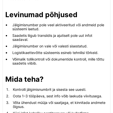
Levinumad põhjused
Jälgimisnumber pole veel aktiveeritud või andmeid pole
süsteemi laetud.
Saadetis liigub transiidis ja ajutiselt pole uut infot
saadaval.
Jälgimisnumber on vale või valesti sisestatud.
Logistikaettevõtte süsteemis esineb tehnilisi tõrkeid.
Võimalik tollikontroll või dokumentide kontroll, mille tõttu
saadetis viibib.
Mida teha?
Kontrolli jälgimisnumbrit ja sisesta see uuesti.
Oota 1–3 tööpäeva, sest info võib laekuda viivitusega.
Võta ühendust müüja või saatjaga, et kinnitada andmete
õigsus.