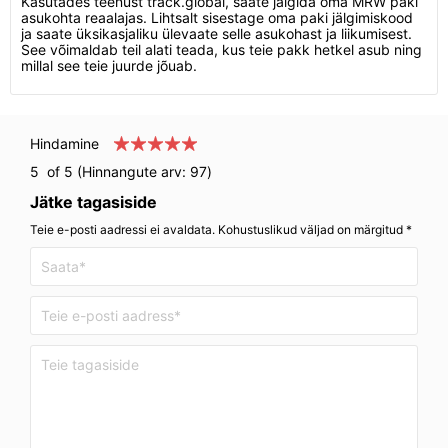
Kasutades teenust track.global, saate jälgida oma MRW paki
asukohta reaalajas. Lihtsalt sisestage oma paki jälgimiskood
ja saate üksikasjaliku ülevaate selle asukohast ja liikumisest.
See võimaldab teil alati teada, kus teie pakk hetkel asub ning
millal see teie juurde jõuab.
Hindamine
5
of 5 (Hinnangute arv:
97
)
Jätke tagasiside
Teie e-posti aadressi ei avaldata. Kohustuslikud väljad on märgitud *