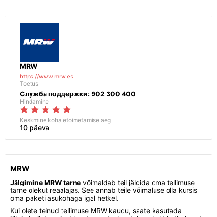
MRW
https://www.mrw.es
Toetus
Служба поддержки: 902 300 400
Hindamine
Keskmine kohaletoimetamise aeg
10 päeva
MRW
Jälgimine MRW tarne
võimaldab teil jälgida oma tellimuse
tarne olekut reaalajas. See annab teile võimaluse olla kursis
oma paketi asukohaga igal hetkel.
Kui olete teinud tellimuse MRW kaudu, saate kasutada