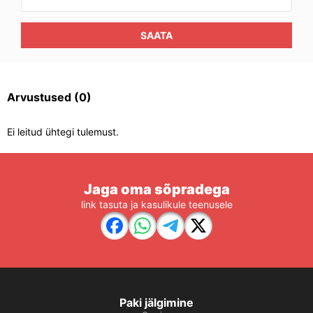
SAATA
Arvustused
(0)
Ei leitud ühtegi tulemust.
Jaga oma sõpradega
link tasuta ja kasulikule teenusele
Paki jälgimine