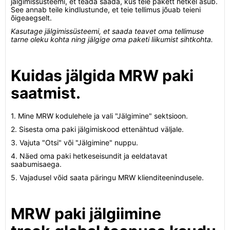
jälgimissüsteemi, et teada saada, kus teie pakett hetkel asub.
See annab teile kindlustunde, et teie tellimus jõuab teieni
õigeaegselt.
Kasutage jälgimissüsteemi, et saada teavet oma tellimuse
tarne oleku kohta ning jälgige oma paketi liikumist sihtkohta.
Kuidas jälgida MRW paki
saatmist.
1. Mine MRW kodulehele ja vali "Jälgimine" sektsioon.
2. Sisesta oma paki jälgimiskood ettenähtud väljale.
3. Vajuta "Otsi" või "Jälgimine" nuppu.
4. Näed oma paki hetkeseisundit ja eeldatavat
saabumisaega.
5. Vajadusel võid saata päringu MRW klienditeenindusele.
MRW paki jälgiimine