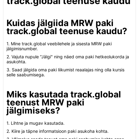
track.global teenuse kaudu
Kuidas jälgiida MRW paki
track.global teenuse kaudu?
1. Mine track.global veebilehele ja sisesta MRW paki
jälgimisnumber.
2. Vajuta nupule "Jälgi" ning näed oma paki hetkeolukorda ja
asukohta.
3. Saad jälgida oma paki liikumist reaalajas ning olla kursis
selle saabumisega.
Miks kasutada track.global
teenust MRW paki
jälgimiseks?
1. Lihtne ja mugav kasutada.
2. Kiire ja täpne informatsioon paki asukoha kohta.