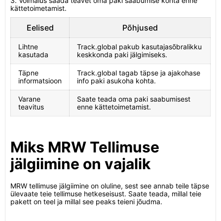
3. Võimalus saada teavet oma paki saabumise kohta enne
kättetoimetamist.
Eelised
Põhjused
Lihtne
Track.global pakub kasutajasõbralikku
kasutada
keskkonda paki jälgimiseks.
Täpne
Track.global tagab täpse ja ajakohase
informatsioon
info paki asukoha kohta.
Varane
Saate teada oma paki saabumisest
teavitus
enne kättetoimetamist.
Miks MRW Tellimuse
jälgiimine on vajalik
MRW tellimuse jälgiimine on oluline, sest see annab teile täpse
ülevaate teie tellimuse hetkeseisust. Saate teada, millal teie
pakett on teel ja millal see peaks teieni jõudma.