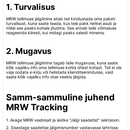
1. Turvalisus
MRW tellimuse jälgiimine aitab teil kindlustada oma paketi
turvalisust, kuna saate teada, kus teie pakk hetkel asub ja
millal see peaks kohale jõudma. See annab teile võimaluse
reageerida kiiresti, kui midagi peaks valesti minema.
2. Mugavus
MRW tellimuse jälgiimine tagab teile mugavuse, kuna saate
kõik vajaliku info oma tellimuse kohta ühest kohast. Teil ei ole
vaja oodata e-kirju või helistada klienditeenindusse, vaid
saate kõik vajaliku info otse veebis jälgida.
Samm-sammuline juhend
MRW Tracking
1. Avage MRW veebisait ja leidke "Jälgi saadetist" sektsioon.
2. Sisestage saadetise jälgimisnumber vastavasse lahtrisse.