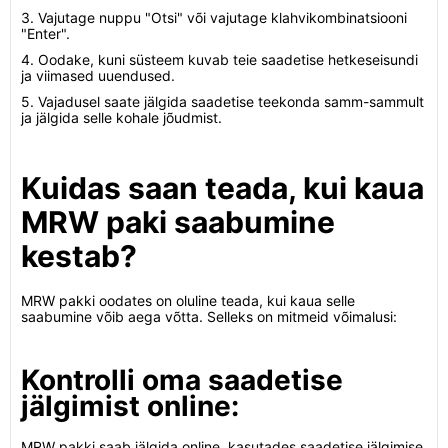
3. Vajutage nuppu "Otsi" või vajutage klahvikombinatsiooni
"Enter".
4. Oodake, kuni süsteem kuvab teie saadetise hetkeseisundi
ja viimased uuendused.
5. Vajadusel saate jälgida saadetise teekonda samm-sammult
ja jälgida selle kohale jõudmist.
Kuidas saan teada, kui kaua
MRW paki saabumine
kestab?
MRW pakki oodates on oluline teada, kui kaua selle
saabumine võib aega võtta. Selleks on mitmeid võimalusi:
Kontrolli oma saadetise
jälgimist online:
MRW pakki saab jälgida online, kasutades saadetise jälgimise