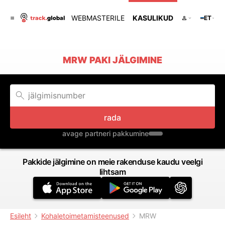
WEBMASTERILE
KASULIKUD
ET
MRW PAKI JÄLGIMINE
rada
avage partneri pakkumine
Pakkide jälgimine on meie rakenduse kaudu veelgi
lihtsam
Esileht
Kohaletoimetamisteenused
MRW