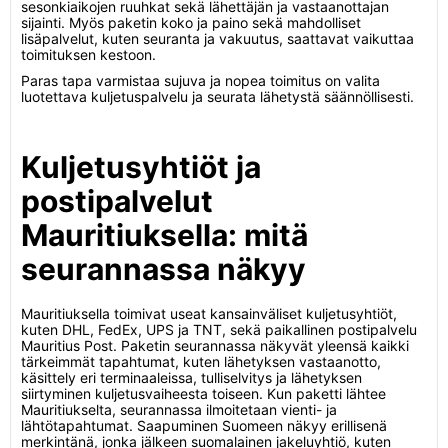
sesonkiaikojen ruuhkat sekä lähettäjän ja vastaanottajan
sijainti. Myös paketin koko ja paino sekä mahdolliset
lisäpalvelut, kuten seuranta ja vakuutus, saattavat vaikuttaa
toimituksen kestoon.
Paras tapa varmistaa sujuva ja nopea toimitus on valita
luotettava kuljetuspalvelu ja seurata lähetystä säännöllisesti.
Kuljetusyhtiöt ja
postipalvelut
Mauritiuksella: mitä
seurannassa näkyy
Mauritiuksella toimivat useat kansainväliset kuljetusyhtiöt,
kuten DHL, FedEx, UPS ja TNT, sekä paikallinen postipalvelu
Mauritius Post. Paketin seurannassa näkyvät yleensä kaikki
tärkeimmät tapahtumat, kuten lähetyksen vastaanotto,
käsittely eri terminaaleissa, tulliselvitys ja lähetyksen
siirtyminen kuljetusvaiheesta toiseen. Kun paketti lähtee
Mauritiukselta, seurannassa ilmoitetaan vienti- ja
lähtötapahtumat. Saapuminen Suomeen näkyy erillisenä
merkintänä, jonka jälkeen suomalainen jakeluyhtiö, kuten