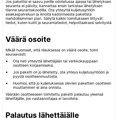
Jos pakettisi ei saavu perille odotetussa ajassa tai lähetyksen
seuranta ei päivity, kannattaa ensin tarkistaa lähetyksen
tilanne seurantakoodilla. Ota yhteyttä kuljetusyhtiön
asiakaspalveluun ja ilmoita kadonneesta paketista
mahdollisimman pian. Säilytä kaikki toimitukseen liittyvät
tiedot, kuten kuitti ja seurantatiedot, helpottaaksesi selvitystä.
Väärä osoite
Mikäli huomaat, että tilauksessa on väärä osoite, toimi
seuraavasti:
Ota heti yhteyttä lähettäjään tai verkkokauppaan
osoitteen korjaamiseksi.
Jos paketti on jo lähetetty, ota yhteys kuljetusyhtiöön ja
pyydä osoitteenmuutosta.
Huomioi, että jo kuljetuksessa olevien pakettien osoitteen
muuttaminen ei aina onnistu.
Väärään osoitteeseen toimitettu paketti palautuu yleensä
lähettäjälle, jos vastaanottajaa ei tavoiteta.
Palautus lähettäjälle