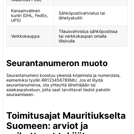
Kansainvälinen
Sähköpostivahvistus tai
kuriiri (DHL, FedEx,
lähetyskuitti
UPS)
Tilausvahvistus sähköpostissa
Verkkokauppa
tai verkkokaupan omalla
tilisivulla
Seurantanumeron muoto
Seurantanumero koostuu yleensä kirjaimista ja numeroista,
esimerkiksi tyyliin RR123456789MU. Jos et löydä
seurantanumeroa, ota yhteyttä lähettäjään tai
asiakaspalveluun, jotta saat tarvittavat tiedot paketin
seuraamiseen.
Toimitusajat Mauritiukselta
Suomeen: arviot ja