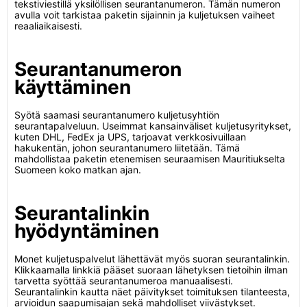
tekstiviestillä yksilöllisen seurantanumeron. Tämän numeron
avulla voit tarkistaa paketin sijainnin ja kuljetuksen vaiheet
reaaliaikaisesti.
Seurantanumeron
käyttäminen
Syötä saamasi seurantanumero kuljetusyhtiön
seurantapalveluun. Useimmat kansainväliset kuljetusyritykset,
kuten DHL, FedEx ja UPS, tarjoavat verkkosivuillaan
hakukentän, johon seurantanumero liitetään. Tämä
mahdollistaa paketin etenemisen seuraamisen Mauritiukselta
Suomeen koko matkan ajan.
Seurantalinkin
hyödyntäminen
Monet kuljetuspalvelut lähettävät myös suoran seurantalinkin.
Klikkaamalla linkkiä pääset suoraan lähetyksen tietoihin ilman
tarvetta syöttää seurantanumeroa manuaalisesti.
Seurantalinkin kautta näet päivitykset toimituksen tilanteesta,
arvioidun saapumisajan sekä mahdolliset viivästykset.