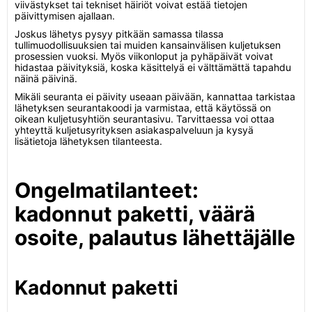
viivästykset tai tekniset häiriöt voivat estää tietojen
päivittymisen ajallaan.
Joskus lähetys pysyy pitkään samassa tilassa
tullimuodollisuuksien tai muiden kansainvälisen kuljetuksen
prosessien vuoksi. Myös viikonloput ja pyhäpäivät voivat
hidastaa päivityksiä, koska käsittelyä ei välttämättä tapahdu
näinä päivinä.
Mikäli seuranta ei päivity useaan päivään, kannattaa tarkistaa
lähetyksen seurantakoodi ja varmistaa, että käytössä on
oikean kuljetusyhtiön seurantasivu. Tarvittaessa voi ottaa
yhteyttä kuljetusyrityksen asiakaspalveluun ja kysyä
lisätietoja lähetyksen tilanteesta.
Ongelmatilanteet:
kadonnut paketti, väärä
osoite, palautus lähettäjälle
Kadonnut paketti