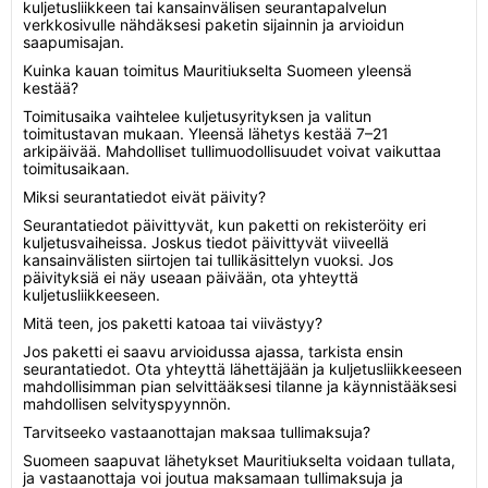
kuljetusliikkeen tai kansainvälisen seurantapalvelun
verkkosivulle nähdäksesi paketin sijainnin ja arvioidun
saapumisajan.
Kuinka kauan toimitus Mauritiukselta Suomeen yleensä
kestää?
Toimitusaika vaihtelee kuljetusyrityksen ja valitun
toimitustavan mukaan. Yleensä lähetys kestää 7–21
arkipäivää. Mahdolliset tullimuodollisuudet voivat vaikuttaa
toimitusaikaan.
Miksi seurantatiedot eivät päivity?
Seurantatiedot päivittyvät, kun paketti on rekisteröity eri
kuljetusvaiheissa. Joskus tiedot päivittyvät viiveellä
kansainvälisten siirtojen tai tullikäsittelyn vuoksi. Jos
päivityksiä ei näy useaan päivään, ota yhteyttä
kuljetusliikkeeseen.
Mitä teen, jos paketti katoaa tai viivästyy?
Jos paketti ei saavu arvioidussa ajassa, tarkista ensin
seurantatiedot. Ota yhteyttä lähettäjään ja kuljetusliikkeeseen
mahdollisimman pian selvittääksesi tilanne ja käynnistääksesi
mahdollisen selvityspyynnön.
Tarvitseeko vastaanottajan maksaa tullimaksuja?
Suomeen saapuvat lähetykset Mauritiukselta voidaan tullata,
ja vastaanottaja voi joutua maksamaan tullimaksuja ja