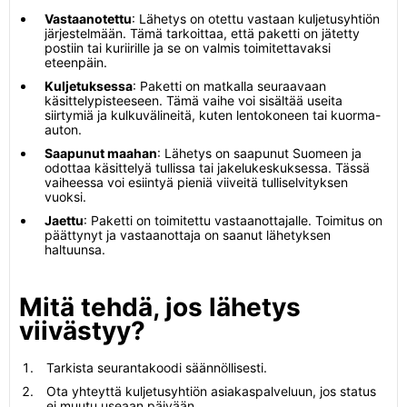
Vastaanotettu
: Lähetys on otettu vastaan kuljetusyhtiön
järjestelmään. Tämä tarkoittaa, että paketti on jätetty
postiin tai kuriirille ja se on valmis toimitettavaksi
eteenpäin.
Kuljetuksessa
: Paketti on matkalla seuraavaan
käsittelypisteeseen. Tämä vaihe voi sisältää useita
siirtymiä ja kulkuvälineitä, kuten lentokoneen tai kuorma-
auton.
Saapunut maahan
: Lähetys on saapunut Suomeen ja
odottaa käsittelyä tullissa tai jakelukeskuksessa. Tässä
vaiheessa voi esiintyä pieniä viiveitä tulliselvityksen
vuoksi.
Jaettu
: Paketti on toimitettu vastaanottajalle. Toimitus on
päättynyt ja vastaanottaja on saanut lähetyksen
haltuunsa.
Mitä tehdä, jos lähetys
viivästyy?
Tarkista seurantakoodi säännöllisesti.
Ota yhteyttä kuljetusyhtiön asiakaspalveluun, jos status
ei muutu useaan päivään.