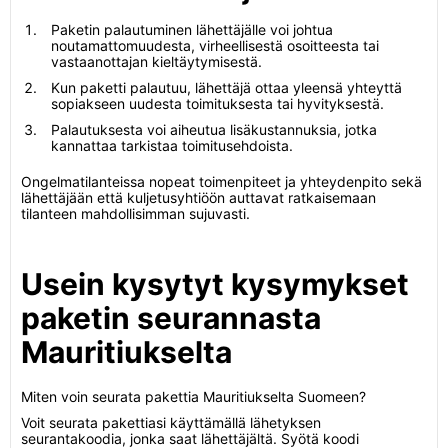
Paketin palautuminen lähettäjälle voi johtua
noutamattomuudesta, virheellisestä osoitteesta tai
vastaanottajan kieltäytymisestä.
Kun paketti palautuu, lähettäjä ottaa yleensä yhteyttä
sopiakseen uudesta toimituksesta tai hyvityksestä.
Palautuksesta voi aiheutua lisäkustannuksia, jotka
kannattaa tarkistaa toimitusehdoista.
Ongelmatilanteissa nopeat toimenpiteet ja yhteydenpito sekä
lähettäjään että kuljetusyhtiöön auttavat ratkaisemaan
tilanteen mahdollisimman sujuvasti.
Usein kysytyt kysymykset
paketin seurannasta
Mauritiukselta
Miten voin seurata pakettia Mauritiukselta Suomeen?
Voit seurata pakettiasi käyttämällä lähetyksen
seurantakoodia, jonka saat lähettäjältä. Syötä koodi