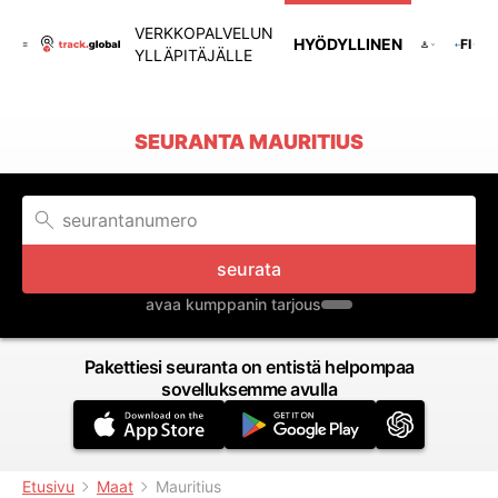
VERKKOPALVELUN
HYÖDYLLINEN
FI
YLLÄPITÄJÄLLE
SEURANTA MAURITIUS
seurata
avaa kumppanin tarjous
Pakettiesi seuranta on entistä helpompaa
sovelluksemme avulla
Etusivu
Maat
Mauritius