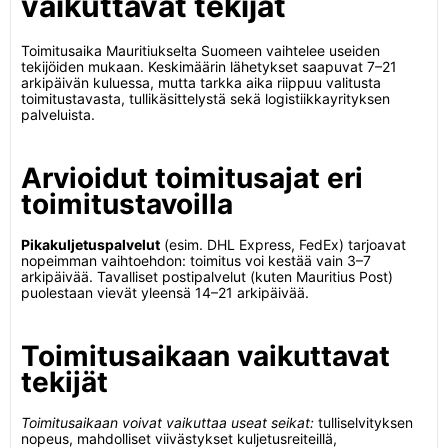
vaikuttavat tekijät
Toimitusaika Mauritiukselta Suomeen vaihtelee useiden
tekijöiden mukaan. Keskimäärin lähetykset saapuvat 7–21
arkipäivän kuluessa, mutta tarkka aika riippuu valitusta
toimitustavasta, tullikäsittelystä sekä logistiikkayrityksen
palveluista.
Arvioidut toimitusajat eri
toimitustavoilla
Pikakuljetuspalvelut
(esim. DHL Express, FedEx) tarjoavat
nopeimman vaihtoehdon: toimitus voi kestää vain 3–7
arkipäivää. Tavalliset postipalvelut (kuten Mauritius Post)
puolestaan vievät yleensä 14–21 arkipäivää.
Toimitusaikaan vaikuttavat
tekijät
Toimitusaikaan voivat vaikuttaa useat seikat:
tulliselvityksen
nopeus, mahdolliset viivästykset kuljetusreiteillä,