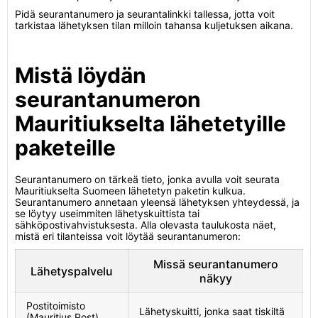
Pidä seurantanumero ja seurantalinkki tallessa, jotta voit
tarkistaa lähetyksen tilan milloin tahansa kuljetuksen aikana.
Mistä löydän
seurantanumeron
Mauritiukselta lähetetyille
paketeille
Seurantanumero on tärkeä tieto, jonka avulla voit seurata
Mauritiukselta Suomeen lähetetyn paketin kulkua.
Seurantanumero annetaan yleensä lähetyksen yhteydessä, ja
se löytyy useimmiten lähetyskuittista tai
sähköpostivahvistuksesta. Alla olevasta taulukosta näet,
mistä eri tilanteissa voit löytää seurantanumeron:
Missä seurantanumero
Lähetyspalvelu
näkyy
Postitoimisto
Lähetyskuitti, jonka saat tiskiltä
(Mauritius Post)