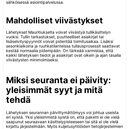
sähköisessä asiointipalvelussa.
Mahdolliset viivästykset
Lähetykset Mauritiukselta voivat viivästyä tullikäsittelyn
vuoksi. Tullin tarkastukset, puutteelliset asiakirjat tai
lisäselvityspyynnöt voivat pidentää toimitusaikaa. Lisäksi
sesonkiaikoina ja ruuhkatilanteissa tullausprosessit saattavat
kestää normaalia pidempään. On tärkeää varmistaa, että
kaikki lähetyksen tiedot ja asiakirjat ovat oikein ja ajan tasalla
viivästysten minimoimiseksi.
Miksi seuranta ei päivity:
yleisimmät syyt ja mitä
tehdä
Lähetyksen seurannan päivittymättömyys voi johtua useista
eri syistä. Yksi yleisimmistä syistä on, että paketti ei ole vielä
saapunut seuraavaan käsittelypisteeseen tai sitä ei ole vielä
kirjattu järjestelmään. Myös kuljetusyhtiöiden tietojärjestelmien