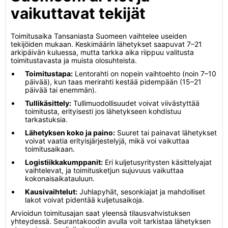
vaikuttavat tekijät
Toimitusaika Tansaniasta Suomeen vaihtelee useiden
tekijöiden mukaan. Keskimäärin lähetykset saapuvat 7–21
arkipäivän kuluessa, mutta tarkka aika riippuu valitusta
toimitustavasta ja muista olosuhteista.
Toimitustapa:
Lentorahti on nopein vaihtoehto (noin 7–10
päivää), kun taas merirahti kestää pidempään (15–21
päivää tai enemmän).
Tullikäsittely:
Tullimuodollisuudet voivat viivästyttää
toimitusta, erityisesti jos lähetykseen kohdistuu
tarkastuksia.
Lähetyksen koko ja paino:
Suuret tai painavat lähetykset
voivat vaatia erityisjärjestelyjä, mikä voi vaikuttaa
toimitusaikaan.
Logistiikkakumppanit:
Eri kuljetusyritysten käsittelyajat
vaihtelevat, ja toimitusketjun sujuvuus vaikuttaa
kokonaisaikatauluun.
Kausivaihtelut:
Juhlapyhät, sesonkiajat ja mahdolliset
lakot voivat pidentää kuljetusaikoja.
Arvioidun toimitusajan saat yleensä tilausvahvistuksen
yhteydessä. Seurantakoodin avulla voit tarkistaa lähetyksen