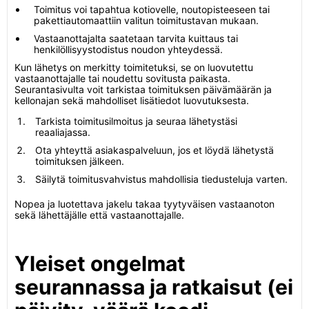
Toimitus voi tapahtua kotiovelle, noutopisteeseen tai
pakettiautomaattiin valitun toimitustavan mukaan.
Vastaanottajalta saatetaan tarvita kuittaus tai
henkilöllisyystodistus noudon yhteydessä.
Kun lähetys on merkitty toimitetuksi, se on luovutettu
vastaanottajalle tai noudettu sovitusta paikasta.
Seurantasivulta voit tarkistaa toimituksen päivämäärän ja
kellonajan sekä mahdolliset lisätiedot luovutuksesta.
Tarkista toimitusilmoitus ja seuraa lähetystäsi
reaaliajassa.
Ota yhteyttä asiakaspalveluun, jos et löydä lähetystä
toimituksen jälkeen.
Säilytä toimitusvahvistus mahdollisia tiedusteluja varten.
Nopea ja luotettava jakelu takaa tyytyväisen vastaanoton
sekä lähettäjälle että vastaanottajalle.
Yleiset ongelmat
seurannassa ja ratkaisut (ei