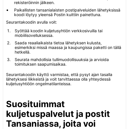
rekisteröinnin jälkeen.
Paikallisten tansanialaisten postipalveluiden lähetyksissä
koodi löytyy yleensä Postin kuittiin painettuna.
Seurantakoodin avulla voit:
Syöttää koodin kuljetusyhtiön verkkosivuilla tai
mobiilisovelluksessa.
Saada reaaliaikaista tietoa lähetyksen kulusta,
esimerkiksi missä maassa ja kaupungissa paketti on tällä
hetkellä.
Seurata mahdollisia tullimuodollisuuksia ja arvioida
toimituksen saapumisaikaa.
Seurantakoodin käyttö varmistaa, että pysyt ajan tasalla
lähetyksesi liikkeistä ja voit tarvittaessa olla yhteydessä
kuljetusyhtiöön ongelmatilanteissa.
Suosituimmat
kuljetuspalvelut ja postit
Tansaniassa, joita voi