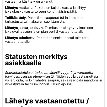
vastaan ja käsittely on alkanut.
Lähetys matkalla
: Paketti on kuljetuksessa ja siirtyy
jakelukeskuksesta toiseen kohti määränpäätä.
Tullikäsittely
: Paketti on saapunut tulliin ja odottaa
tarkastusta tai maksujen suorittamista.
Lähetys jaettu jakeluun
: Toimitus on siirtynyt viimeiseen
jakeluvaiheeseen ja on pian perillä vastaanottajalla.
Lähetys toimitettu
: Paketti on onnistuneesti toimitettu
vastaanottajalle.
Statusten merkitys
asiakkaalle
Seurantastatukset tarjoavat läpinäkyvyyttä ja varmuutta
toimitusprosessin etenemisestä.
Niiden avulla vastaanottaja
voi arvioida, milloin lähetys saapuu, sekä reagoida mahdollisiin
viivästyksiin tai tullimuodollisuuksiin ajoissa.
Lähetys vastaanotettu /