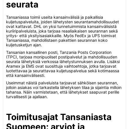
seurata
Tansaniassa toimii useita kansainvälisiä ja paikallisia
kuljetuspalveluita, joiden lähetysten seurantamahdollisuudet
ovat kattavat. DHL on yksi tunnetuimmista kansainvälisistä
kuriiripalveluista, joka tarjoaa reaaliaikaisen seurannan sekä
yritys- että yksityisasiakkaille. Myös FedEx ja UPS toimivat
Tansaniassa, mahdollistaen pakettien seurannan koko
kuljetusketjun ajan.
Tansanian kansallinen posti, Tanzania Posts Corporation
(TPC), tarjoaa monipuoliset postipalvelut ja mahdollisuuden
seurata lähetyksiä verkossa lähetystunnuksen avulla. Lisäksi
Aramex ja EMS ovat suosittuja vaihtoehtoja, jotka tarjoavat
luotettavaa ja seurattavaa kuljetuspalvelua sekä kotimaassa
että kansainvälisesti.
Useimmat näistä palveluista tarjoavat sähköisen seurannan,
jolloin asiakas voi tarkastella lähetyksen tilaa ja sijaintia milloin
tahansa. Näin varmistetaan, että lähetykset saapuvat perille
turvallisesti ja ajallaan.
Toimitusajat Tansaniasta
Suomeen: arviot ja