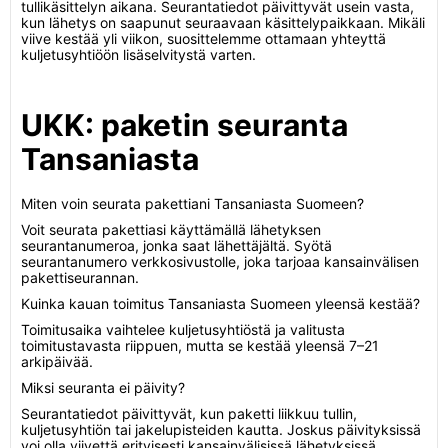
tullikäsittelyn aikana. Seurantatiedot päivittyvät usein vasta,
kun lähetys on saapunut seuraavaan käsittelypaikkaan. Mikäli
viive kestää yli viikon, suosittelemme ottamaan yhteyttä
kuljetusyhtiöön lisäselvitystä varten.
UKK: paketin seuranta
Tansaniasta
Miten voin seurata pakettiani Tansaniasta Suomeen?
Voit seurata pakettiasi käyttämällä lähetyksen
seurantanumeroa, jonka saat lähettäjältä. Syötä
seurantanumero verkkosivustolle, joka tarjoaa kansainvälisen
pakettiseurannan.
Kuinka kauan toimitus Tansaniasta Suomeen yleensä kestää?
Toimitusaika vaihtelee kuljetusyhtiöstä ja valitusta
toimitustavasta riippuen, mutta se kestää yleensä 7–21
arkipäivää.
Miksi seuranta ei päivity?
Seurantatiedot päivittyvät, kun paketti liikkuu tullin,
kuljetusyhtiön tai jakelupisteiden kautta. Joskus päivityksissä
voi olla viivettä erityisesti kansainvälisissä lähetyksissä.