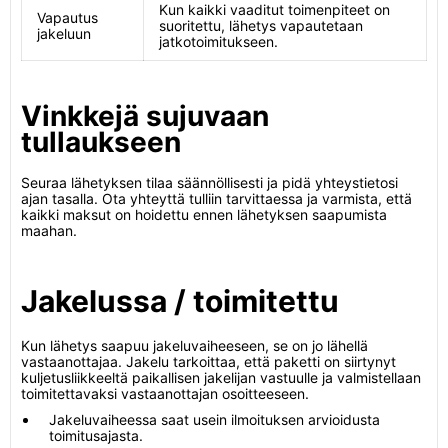
Kun kaikki vaaditut toimenpiteet on
Vapautus
suoritettu, lähetys vapautetaan
jakeluun
jatkotoimitukseen.
Vinkkejä sujuvaan
tullaukseen
Seuraa lähetyksen tilaa säännöllisesti ja pidä yhteystietosi
ajan tasalla. Ota yhteyttä tulliin tarvittaessa ja varmista, että
kaikki maksut on hoidettu ennen lähetyksen saapumista
maahan.
Jakelussa / toimitettu
Kun lähetys saapuu jakeluvaiheeseen, se on jo lähellä
vastaanottajaa. Jakelu tarkoittaa, että paketti on siirtynyt
kuljetusliikkeeltä paikallisen jakelijan vastuulle ja valmistellaan
toimitettavaksi vastaanottajan osoitteeseen.
Jakeluvaiheessa saat usein ilmoituksen arvioidusta
toimitusajasta.