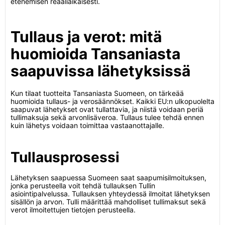
etenemisen reaaliaikaisesti.
Tullaus ja verot: mitä
huomioida Tansaniasta
saapuvissa lähetyksissä
Kun tilaat tuotteita Tansaniasta Suomeen, on tärkeää
huomioida tullaus- ja verosäännökset. Kaikki EU:n ulkopuolelta
saapuvat lähetykset ovat tullattavia, ja niistä voidaan periä
tullimaksuja sekä arvonlisäveroa. Tullaus tulee tehdä ennen
kuin lähetys voidaan toimittaa vastaanottajalle.
Tullausprosessi
Lähetyksen saapuessa Suomeen saat saapumisilmoituksen,
jonka perusteella voit tehdä tullauksen Tullin
asiointipalvelussa. Tullauksen yhteydessä ilmoitat lähetyksen
sisällön ja arvon. Tulli määrittää mahdolliset tullimaksut sekä
verot ilmoitettujen tietojen perusteella.