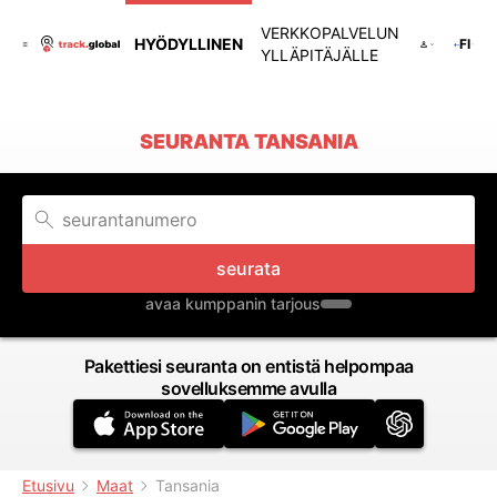
VERKKOPALVELUN
HYÖDYLLINEN
FI
YLLÄPITÄJÄLLE
SEURANTA TANSANIA
seurata
avaa kumppanin tarjous
Pakettiesi seuranta on entistä helpompaa
sovelluksemme avulla
Etusivu
Maat
Tansania