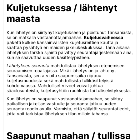
Kuljetuksessa / lähtenyt
maasta
Kun lähetys on siirtynyt kuljetukseen ja poistunut Tansaniasta,
se on matkalla vastaanottajamaahan.
Kuljetusvaiheessa
paketti kulkee kansainvälisten kuljetusreittien kautta ja
saattaa pysähtyä eri maiden jakelukeskuksissa. Tänä aikana
lähetyksen tarkka sijainti päivittyy seurantajärjestelmään aina,
kun se saavuttaa uuden käsittelypisteen.
Lähetyksen seuranta
mahdollistaa lähetyksen etenemisen
seuraamisen reaaliajassa. Mikäli lähetys on jo lähtenyt
Tansaniasta, sen arvioitu saapumisaika riippuu
kuljetusmuodosta sekä mahdollisista tullikäsittelyistä
kohdemaassa. Mahdolliset viiveet voivat johtua
sääolosuhteista, kuljetusyhtiön ruuhkista tai tulliselvityksestä.
Kun lähetys on saapunut vastaanottajamaahan, se siirtyy
paikallisen jakelijan vastuulle ja seuranta jatkuu uuden
seurantakoodin avulla. Varmista, että säilytät seurantatiedot,
jotta voit tarkistaa lähetyksen tilan milloin tahansa.
Saapunut maahan / tullissa