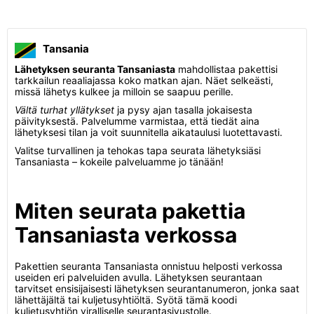
Tansania
Lähetyksen seuranta Tansaniasta
mahdollistaa pakettisi
tarkkailun reaaliajassa koko matkan ajan. Näet selkeästi,
missä lähetys kulkee ja milloin se saapuu perille.
Vältä turhat yllätykset
ja pysy ajan tasalla jokaisesta
päivityksestä. Palvelumme varmistaa, että tiedät aina
lähetyksesi tilan ja voit suunnitella aikataulusi luotettavasti.
Valitse turvallinen ja tehokas tapa seurata lähetyksiäsi
Tansaniasta – kokeile palveluamme jo tänään!
Miten seurata pakettia
Tansaniasta verkossa
Pakettien seuranta Tansaniasta onnistuu helposti verkossa
useiden eri palveluiden avulla. Lähetyksen seurantaan
tarvitset ensisijaisesti lähetyksen seurantanumeron, jonka saat
lähettäjältä tai kuljetusyhtiöltä. Syötä tämä koodi
kuljetusyhtiön viralliselle seurantasivustolle.