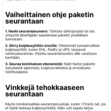
Vaiheittainen ohje paketin
seurantaan
1. Hanki seurantanumero:
Tarkista sähköpostisi tai ota
yhteyttä lähettäjään saadaksesi paketin yksilöllisen
tunnuksen.
2. Siirry kuljetusyhtiön sivuille:
Yleisimmät kansainväliset
kuljetusyhtiöt, kuten DHL, FedEx ja UPS, tarjoavat
verkkoseurannan. Kirjoita seurantanumero sille varattuun
kenttään.
3. Seuraa toimituksen etenemistä:
Näet tiedot paketin
nykyisestä sijainnista, kuljetusvaiheista ja arvioidusta
toimitusajasta.
Vinkkejä tehokkaaseen
seurantaan
Käytä
monikansallisia seurantasivustoja
, kuten 17track.net, jos
et tiedä tarkkaa kuljetusyhtiötä. Näin voit saada tietoa