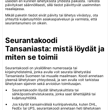
useiden eri kuriirien lähetyksistä yhdestä paikasta. Tarkista
päivitykset säännöllisesti, sillä tiedot päivittyvät useimmiten
reaaliajassa.
Mikäli paketin tiedot eivät päivity tai lähetys viivästyy, ota
yhteyttä kuljetusyhtiön asiakaspalveluun ja varmista, että
seurantanumero on oikein.
Seurantakoodi
Tansaniasta: mistä löydät ja
miten se toimii
Seurantakoodi on yksilöllinen numerosarja tai
kirjainyhdistelmä, jonka avulla voit seurata lähetystäsi
Tansaniasta Suomeen tai muualle maailmaan. Koodi annetaan
yleensä lähetyksen yhteydessä, ja sen avulla voit tarkistaa
lähetyksen sijainnin sekä arvioidun toimitusajan.
Seurantakoodin löydät lähetyskuittista tai
sähköpostivahvistuksesta, jonka saat lähettäjältä tai
kuljetusyhtiöltä.
Jos käytät kansainvälisiä kuriiripalveluita, kuten DHL,
FedEx tai UPS, seurantakoodi annetaan heti lähetyksen