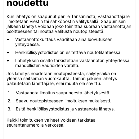
noudettu
Kun lähetys on saapunut perille Tansaniasta, vastaanottajalle
ilmoitetaan viestin tai sähköpostin välityksellä. Saapumisen
jälkeen lähetys voidaan joko toimittaa suoraan vastaanottajan
osoitteeseen tai noutaa valitusta noutopisteestä.
Vastaanottokuittaus vaaditaan aina luovutuksen
yhteydessä.
Henkilöllisyystodistus on esitettävä noutotilanteessa.
Lähetyksen sisältö tarkistetaan vastaanoton yhteydessä
mahdollisten vaurioiden varalta.
Jos lähetys noudetaan noutopisteestä, säilytysaika on
yleensä seitsemän vuorokautta. Tämän jälkeen lähetys
palautetaan lähettäjälle, ellei muuta ole sovittu.
Vastaanota ilmoitus saapuneesta lähetyksestä.
Saavu noutopisteeseen ilmoituksen mukaisesti.
Esitä henkilöllisyystodistus ja vastaanota lähetys.
Kaikki toimituksen vaiheet voidaan tarkistaa
seurantanumerolla verkossa.