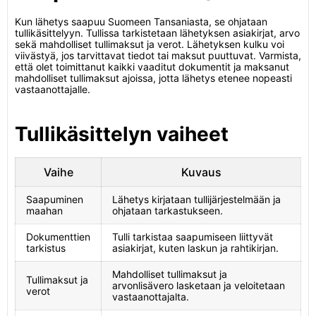
Kun lähetys saapuu Suomeen Tansaniasta, se ohjataan
tullikäsittelyyn. Tullissa tarkistetaan lähetyksen asiakirjat, arvo
sekä mahdolliset tullimaksut ja verot. Lähetyksen kulku voi
viivästyä, jos tarvittavat tiedot tai maksut puuttuvat. Varmista,
että olet toimittanut kaikki vaaditut dokumentit ja maksanut
mahdolliset tullimaksut ajoissa, jotta lähetys etenee nopeasti
vastaanottajalle.
Tullikäsittelyn vaiheet
Vaihe
Kuvaus
Saapuminen
Lähetys kirjataan tullijärjestelmään ja
maahan
ohjataan tarkastukseen.
Dokumenttien
Tulli tarkistaa saapumiseen liittyvät
tarkistus
asiakirjat, kuten laskun ja rahtikirjan.
Mahdolliset tullimaksut ja
Tullimaksut ja
arvonlisävero lasketaan ja veloitetaan
verot
vastaanottajalta.