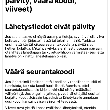
päivity, väärä koodi,
viiveet)
Lähetystiedot eivät päivity
Jos seurantasivu ei näytä uusimpia tietoja, syynä voi olla viive
kuljetusyhtiön järjestelmässä tai tekninen häiriö. Tarkista
ensin, että käytät oikeaa seurantakoodia ja päivitä sivu
hetken kuluttua. Mikäli päivityksiä ei ilmesty useaan päivään,
ota yhteys lähettäjään tai kuljetusyhtiöön varmistaaksesi, että
lähetys on kirjattu järjestelmään oikein.
Väärä seurantakoodi
Jos järjestelmä ilmoittaa, että koodi on virheellinen tai sitä ei
tunnisteta, tarkista koodi huolellisesti. Varmista, ettei
seurantakoodissa ole kirjoitusvirheitä eikä ylimääräisiä
välilyöntejä. Jos ongelma jatkuu, pyydä lähettäjältä uusi tai
korjattu koodi. Joissain tapauksissa lähetykselle annetaan
uusi koodi kansainvälisen siirron yhteydessä.
Viiveet ovat yleisiä kansainvälisissä lähetyksissä, etenkin