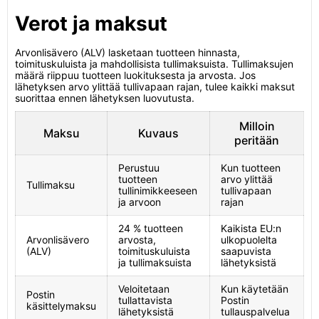
Verot ja maksut
Arvonlisävero (ALV) lasketaan tuotteen hinnasta,
toimituskuluista ja mahdollisista tullimaksuista. Tullimaksujen
määrä riippuu tuotteen luokituksesta ja arvosta. Jos
lähetyksen arvo ylittää tullivapaan rajan, tulee kaikki maksut
suorittaa ennen lähetyksen luovutusta.
Milloin
Maksu
Kuvaus
peritään
Perustuu
Kun tuotteen
tuotteen
arvo ylittää
Tullimaksu
tullinimikkeeseen
tullivapaan
ja arvoon
rajan
24 % tuotteen
Kaikista EU:n
Arvonlisävero
arvosta,
ulkopuolelta
(ALV)
toimituskuluista
saapuvista
ja tullimaksuista
lähetyksistä
Veloitetaan
Kun käytetään
Postin
tullattavista
Postin
käsittelymaksu
lähetyksistä
tullauspalvelua