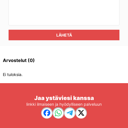
LÄHETÄ
Arvostelut
(0)
Ei tuloksia.
Jaa ystäviesi kanssa
linkki ilmaiseen ja hyödylliseen palveluun