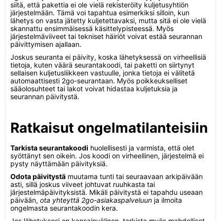
siitä, että pakettia ei ole vielä rekisteröity kuljetusyhtiön
järjestelmään. Tämä voi tapahtua esimerkiksi silloin, kun
lähetys on vasta jätetty kuljetettavaksi, mutta sitä ei ole vielä
skannattu ensimmäisessä käsittelypisteessä. Myös
järjestelmäviiveet tai tekniset häiriöt voivat estää seurannan
päivittymisen ajallaan.
Joskus seuranta ei päivity, koska lähetyksessä on virheellisiä
tietoja, kuten väärä seurantakoodi, tai paketti on siirtynyt
sellaisen kuljetusliikkeen vastuulle, jonka tietoja ei välitetä
automaattisesti 2go-seurantaan. Myös poikkeukselliset
sääolosuhteet tai lakot voivat hidastaa kuljetuksia ja
seurannan päivitystä.
Ratkaisut ongelmatilanteisiin
Tarkista seurantakoodi
huolellisesti ja varmista, että olet
syöttänyt sen oikein. Jos koodi on virheellinen, järjestelmä ei
pysty näyttämään päivityksiä.
Odota päivitystä
muutama tunti tai seuraavaan arkipäivään
asti, sillä joskus viiveet johtuvat ruuhkasta tai
järjestelmäpäivityksistä. Mikäli päivitystä ei tapahdu useaan
päivään,
ota yhteyttä 2go-asiakaspalveluun
ja ilmoita
ongelmasta seurantakoodin kera.
Jos lähetyksesi on kansainvälinen, tarkista myös mahdolliset