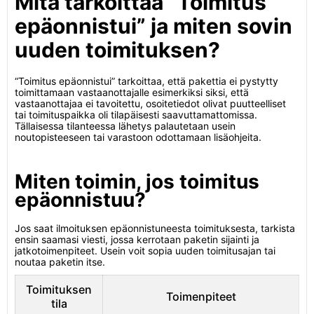
Mitä tarkoittaa “Toimitus
epäonnistui” ja miten sovin
uuden toimituksen?
“Toimitus epäonnistui” tarkoittaa, että pakettia ei pystytty
toimittamaan vastaanottajalle esimerkiksi siksi, että
vastaanottajaa ei tavoitettu, osoitetiedot olivat puutteelliset
tai toimituspaikka oli tilapäisesti saavuttamattomissa.
Tällaisessa tilanteessa lähetys palautetaan usein
noutopisteeseen tai varastoon odottamaan lisäohjeita.
Miten toimin, jos toimitus
epäonnistuu?
Jos saat ilmoituksen epäonnistuneesta toimituksesta, tarkista
ensin saamasi viesti, jossa kerrotaan paketin sijainti ja
jatkotoimenpiteet. Usein voit sopia uuden toimitusajan tai
noutaa paketin itse.
Toimituksen
Toimenpiteet
tila