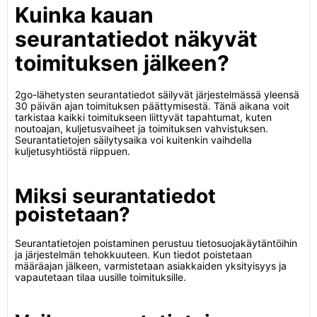
Kuinka kauan
seurantatiedot näkyvät
toimituksen jälkeen?
2go-lähetysten seurantatiedot säilyvät järjestelmässä yleensä
30 päivän ajan toimituksen päättymisestä. Tänä aikana voit
tarkistaa kaikki toimitukseen liittyvät tapahtumat, kuten
noutoajan, kuljetusvaiheet ja toimituksen vahvistuksen.
Seurantatietojen säilytysaika voi kuitenkin vaihdella
kuljetusyhtiöstä riippuen.
Miksi seurantatiedot
poistetaan?
Seurantatietojen poistaminen perustuu tietosuojakäytäntöihin
ja järjestelmän tehokkuuteen. Kun tiedot poistetaan
määräajan jälkeen, varmistetaan asiakkaiden yksityisyys ja
vapautetaan tilaa uusille toimituksille.