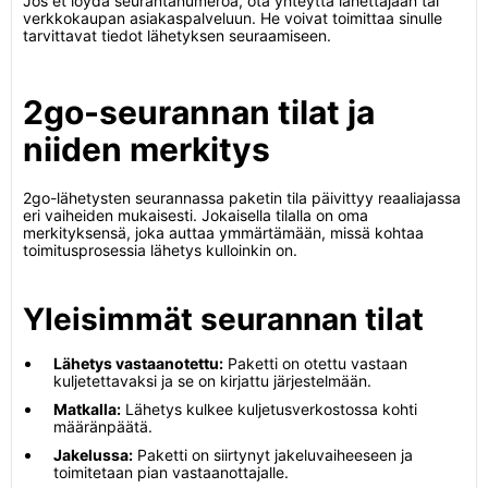
Jos et löydä seurantanumeroa, ota yhteyttä lähettäjään tai
verkkokaupan asiakaspalveluun. He voivat toimittaa sinulle
tarvittavat tiedot lähetyksen seuraamiseen.
2go-seurannan tilat ja
niiden merkitys
2go-lähetysten seurannassa paketin tila päivittyy reaaliajassa
eri vaiheiden mukaisesti. Jokaisella tilalla on oma
merkityksensä, joka auttaa ymmärtämään, missä kohtaa
toimitusprosessia lähetys kulloinkin on.
Yleisimmät seurannan tilat
Lähetys vastaanotettu:
Paketti on otettu vastaan
kuljetettavaksi ja se on kirjattu järjestelmään.
Matkalla:
Lähetys kulkee kuljetusverkostossa kohti
määränpäätä.
Jakelussa:
Paketti on siirtynyt jakeluvaiheeseen ja
toimitetaan pian vastaanottajalle.