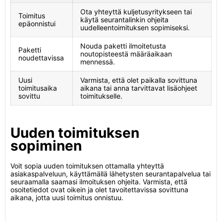
Ota yhteyttä kuljetusyritykseen tai
Toimitus
käytä seurantalinkin ohjeita
epäonnistui
uudelleentoimituksen sopimiseksi.
Nouda paketti ilmoitetusta
Paketti
noutopisteestä määräaikaan
noudettavissa
mennessä.
Uusi
Varmista, että olet paikalla sovittuna
toimitusaika
aikana tai anna tarvittavat lisäohjeet
sovittu
toimitukselle.
Uuden toimituksen
sopiminen
Voit sopia uuden toimituksen ottamalla yhteyttä
asiakaspalveluun, käyttämällä lähetysten seurantapalvelua tai
seuraamalla saamasi ilmoituksen ohjeita. Varmista, että
osoitetiedot ovat oikein ja olet tavoitettavissa sovittuna
aikana, jotta uusi toimitus onnistuu.