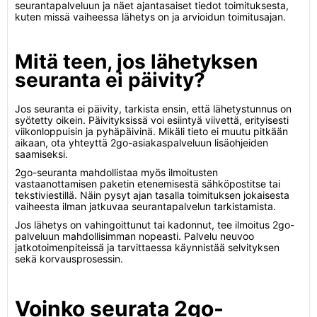
seurantapalveluun ja näet ajantasaiset tiedot toimituksesta,
kuten missä vaiheessa lähetys on ja arvioidun toimitusajan.
Mitä teen, jos lähetyksen
seuranta ei päivity?
Jos seuranta ei päivity, tarkista ensin, että lähetystunnus on
syötetty oikein. Päivityksissä voi esiintyä viivettä, erityisesti
viikonloppuisin ja pyhäpäivinä. Mikäli tieto ei muutu pitkään
aikaan, ota yhteyttä 2go-asiakaspalveluun lisäohjeiden
saamiseksi.
2go-seuranta mahdollistaa myös ilmoitusten
vastaanottamisen paketin etenemisestä sähköpostitse tai
tekstiviestillä. Näin pysyt ajan tasalla toimituksen jokaisesta
vaiheesta ilman jatkuvaa seurantapalvelun tarkistamista.
Jos lähetys on vahingoittunut tai kadonnut, tee ilmoitus 2go-
palveluun mahdollisimman nopeasti. Palvelu neuvoo
jatkotoimenpiteissä ja tarvittaessa käynnistää selvityksen
sekä korvausprosessin.
Voinko seurata 2go-