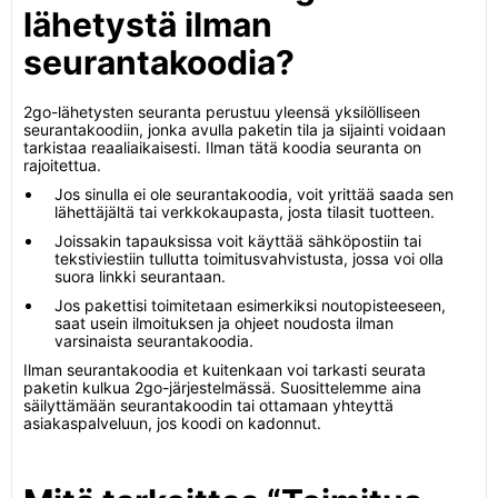
lähetystä ilman
seurantakoodia?
2go-lähetysten seuranta perustuu yleensä yksilölliseen
seurantakoodiin, jonka avulla paketin tila ja sijainti voidaan
tarkistaa reaaliaikaisesti. Ilman tätä koodia seuranta on
rajoitettua.
Jos sinulla ei ole seurantakoodia, voit yrittää saada sen
lähettäjältä tai verkkokaupasta, josta tilasit tuotteen.
Joissakin tapauksissa voit käyttää sähköpostiin tai
tekstiviestiin tullutta toimitusvahvistusta, jossa voi olla
suora linkki seurantaan.
Jos pakettisi toimitetaan esimerkiksi noutopisteeseen,
saat usein ilmoituksen ja ohjeet noudosta ilman
varsinaista seurantakoodia.
Ilman seurantakoodia et kuitenkaan voi tarkasti seurata
paketin kulkua 2go-järjestelmässä. Suosittelemme aina
säilyttämään seurantakoodin tai ottamaan yhteyttä
asiakaspalveluun, jos koodi on kadonnut.