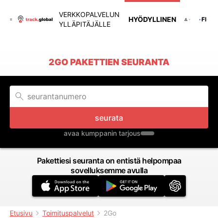
VERKKOPALVELUN
HYÖDYLLINEN
FI
YLLÄPITÄJÄLLE
2GO PAKETTIEN SEURANTA
seurata
avaa kumppanin tarjous
Pakettiesi seuranta on entistä helpompaa
sovelluksemme avulla
Etusivu
Toimituspalvelut
2Go