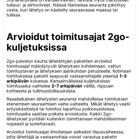
tullaus- ja siirtoviiveet. Näissä tilanteissa seuranta päivittyy
vasta, kun lähetys on käsitelty seuraavassa maassa tai
tullissa.
Arvioidut toimitusajat 2go-
kuljetuksissa
2go-palvelun kautta lähetettyjen pakettien arvioidut
toimitusajat määräytyvät lähetyksen kohdemaan, valitun
toimitustavan ja lähetyksen ajankohdan perusteella. Kotimaan
toimituksissa paketit saapuvat vastaanottajalle yleensä
1–3
arkipäivän
kuluessa. Kansainvälisissä kuljetuksissa
toimitusaika vaihtelee
2–7 arkipäivän
välillä, riippuen
kohteesta ja tullimuodollisuuksista.
Reaaliaikainen
lähetysten seuranta
mahdollistaa toimituksen
etenemisen seuraamisen vaihe vaiheelta. Mikäli lähetys vaatii
erityiskäsittelyä tai toimitus tapahtuu poikkeusoloissa,
toimitusaika saattaa poiketa arvioidusta. Kaikki 2go-
lähetykset pyritään kuitenkin toimittamaan mahdollisimman
nopeasti ja luotettavasti.
Arvioidut toimitusajat ilmoitetaan selkeästi tilausvaiheessa,
jotta lähettäjä ja vastaanottaja voivat varautua paketin