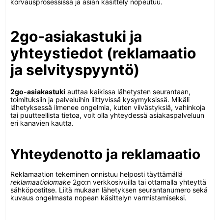
korvausprosessissa ja asian käsittely nopeutuu.
2go-asiakastuki ja
yhteystiedot (reklamaatio
ja selvityspyyntö)
2go-asiakastuki
auttaa kaikissa lähetysten seurantaan,
toimituksiin ja palveluihin liittyvissä kysymyksissä. Mikäli
lähetyksessä ilmenee ongelmia, kuten viivästyksiä, vahinkoja
tai puutteellista tietoa, voit olla yhteydessä asiakaspalveluun
eri kanavien kautta.
Yhteydenotto ja reklamaatio
Reklamaation tekeminen onnistuu helposti täyttämällä
reklamaatiolomake
2go:n verkkosivuilla tai ottamalla yhteyttä
sähköpostitse. Liitä mukaan lähetyksen seurantanumero sekä
kuvaus ongelmasta nopean käsittelyn varmistamiseksi.