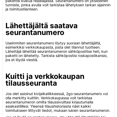
pakettisi kulkua reaaliajassa. Seurantanumero on yksilöllinen
tunniste, jonka avulla voit tarkistaa lähetyksen tarkan sijainnin
ja toimitustilanteen.
Lähettäjältä saatava
seurantanumero
Useimmiten seurantanumero löytyy suoraan lähettäjältä,
esimerkiksi verkkokaupasta, josta olet tilannut tuotteen.
Lähettäjä lähettää seurantanumeron sähköpostitse heti, kun
paketti on lähetetty. Tarkista sähköpostisi roskapostikansio,
jos et löydä viestiä.
Kuitti ja verkkokaupan
tilausseuranta
Jos olet asioinut kivijalkaliikkeessä, 2go-seurantanumero voi
olla merkitty kuittiin. Verkkokaupassa voit tarkistaa
seurantanumeron omilta tilaussivuiltasi kirjautumalla
asiakastilillesi. Yleensä tilaushistoriasta näet kaikki
toimitukseen liittyvät tiedot, mukaan lukien seurantanumeron.