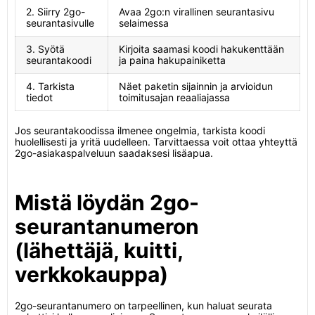
2. Siirry 2go-
Avaa 2go:n virallinen seurantasivu
seurantasivulle
selaimessa
3. Syötä
Kirjoita saamasi koodi hakukenttään
seurantakoodi
ja paina hakupainiketta
4. Tarkista
Näet paketin sijainnin ja arvioidun
tiedot
toimitusajan reaaliajassa
Jos seurantakoodissa ilmenee ongelmia, tarkista koodi
huolellisesti ja yritä uudelleen. Tarvittaessa voit ottaa yhteyttä
2go-asiakaspalveluun saadaksesi lisäapua.
Mistä löydän 2go-
seurantanumeron
(lähettäjä, kuitti,
verkkokauppa)
2go-seurantanumero on tarpeellinen, kun haluat seurata