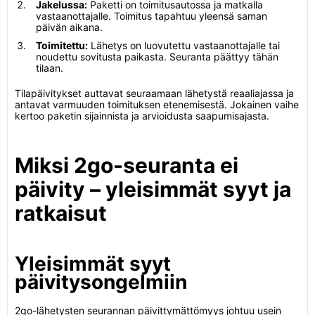
Jakelussa:
Paketti on toimitusautossa ja matkalla
vastaanottajalle. Toimitus tapahtuu yleensä saman
päivän aikana.
Toimitettu:
Lähetys on luovutettu vastaanottajalle tai
noudettu sovitusta paikasta. Seuranta päättyy tähän
tilaan.
Tilapäivitykset auttavat seuraamaan lähetystä reaaliajassa ja
antavat varmuuden toimituksen etenemisestä. Jokainen vaihe
kertoo paketin sijainnista ja arvioidusta saapumisajasta.
Miksi 2go-seuranta ei
päivity – yleisimmät syyt ja
ratkaisut
Yleisimmät syyt
päivitysongelmiin
2go-lähetysten seurannan päivittymättömyys johtuu usein