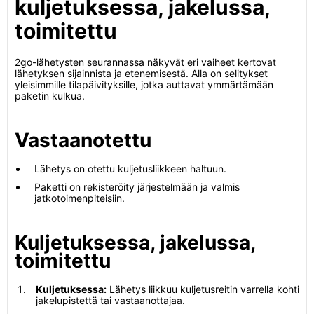
kuljetuksessa, jakelussa,
toimitettu
2go-lähetysten seurannassa näkyvät eri vaiheet kertovat
lähetyksen sijainnista ja etenemisestä. Alla on selitykset
yleisimmille tilapäivityksille, jotka auttavat ymmärtämään
paketin kulkua.
Vastaanotettu
Lähetys on otettu kuljetusliikkeen haltuun.
Paketti on rekisteröity järjestelmään ja valmis
jatkotoimenpiteisiin.
Kuljetuksessa, jakelussa,
toimitettu
Kuljetuksessa:
Lähetys liikkuu kuljetusreitin varrella kohti
jakelupistettä tai vastaanottajaa.