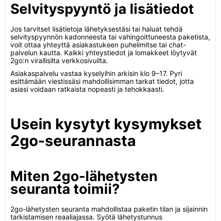
Selvityspyyntö ja lisätiedot
Jos tarvitset lisätietoja lähetyksestäsi tai haluat tehdä
selvityspyynnön kadonneesta tai vahingoittuneesta paketista,
voit ottaa yhteyttä asiakastukeen puhelimitse tai chat-
palvelun kautta. Kaikki yhteystiedot ja lomakkeet löytyvät
2go:n virallisilta verkkosivuilta.
Asiakaspalvelu vastaa kyselyihin arkisin klo 9–17. Pyri
esittämään viestissäsi mahdollisimman tarkat tiedot, jotta
asiasi voidaan ratkaista nopeasti ja tehokkaasti.
Usein kysytyt kysymykset
2go-seurannasta
Miten 2go-lähetysten
seuranta toimii?
2go-lähetysten seuranta mahdollistaa paketin tilan ja sijainnin
tarkistamisen reaaliajassa. Syötä lähetystunnus