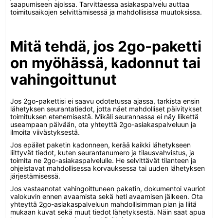
saapumiseen ajoissa. Tarvittaessa asiakaspalvelu auttaa
toimitusaikojen selvittämisessä ja mahdollisissa muutoksissa.
Mitä tehdä, jos 2go-paketti
on myöhässä, kadonnut tai
vahingoittunut
Jos 2go-pakettisi ei saavu odotetussa ajassa, tarkista ensin
lähetyksen seurantatiedot, jotta näet mahdolliset päivitykset
toimituksen etenemisestä. Mikäli seurannassa ei näy liikettä
useampaan päivään, ota yhteyttä 2go-asiakaspalveluun ja
ilmoita viivästyksestä.
Jos epäilet paketin kadonneen, kerää kaikki lähetykseen
liittyvät tiedot, kuten seurantanumero ja tilausvahvistus, ja
toimita ne 2go-asiakaspalvelulle. He selvittävät tilanteen ja
ohjeistavat mahdollisessa korvauksessa tai uuden lähetyksen
järjestämisessä.
Jos vastaanotat vahingoittuneen paketin, dokumentoi vauriot
valokuvin ennen avaamista sekä heti avaamisen jälkeen. Ota
yhteyttä 2go-asiakaspalveluun mahdollisimman pian ja liitä
mukaan kuvat sekä muut tiedot lähetyksestä. Näin saat apua