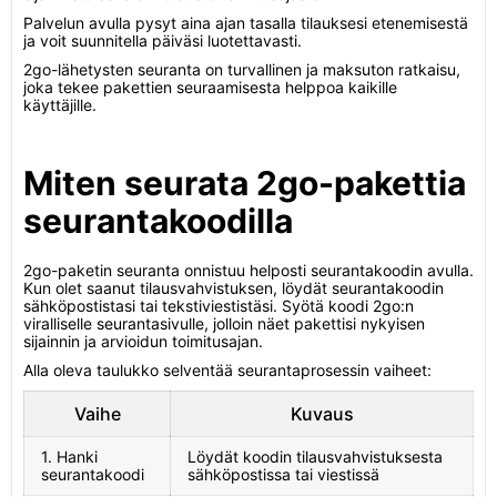
Palvelun avulla pysyt aina ajan tasalla tilauksesi etenemisestä
ja voit suunnitella päiväsi luotettavasti.
2go-lähetysten seuranta on turvallinen ja maksuton ratkaisu,
joka tekee pakettien seuraamisesta helppoa kaikille
käyttäjille.
Miten seurata 2go-pakettia
seurantakoodilla
2go-paketin seuranta onnistuu helposti seurantakoodin avulla.
Kun olet saanut tilausvahvistuksen, löydät seurantakoodin
sähköpostistasi tai tekstiviestistäsi. Syötä koodi 2go:n
viralliselle seurantasivulle, jolloin näet pakettisi nykyisen
sijainnin ja arvioidun toimitusajan.
Alla oleva taulukko selventää seurantaprosessin vaiheet:
Vaihe
Kuvaus
1. Hanki
Löydät koodin tilausvahvistuksesta
seurantakoodi
sähköpostissa tai viestissä