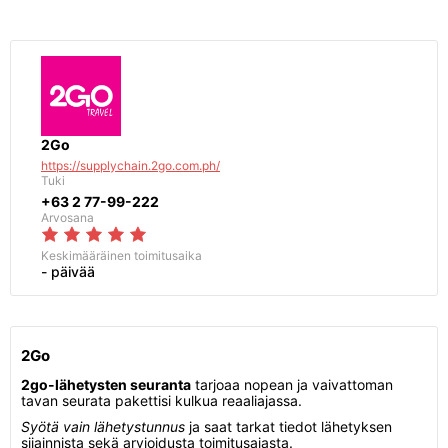
2Go
https://supplychain.2go.com.ph/
Tuki
+63 2 77-99-222
Arvosana
Keskimääräinen toimitusaika
- päivää
2Go
2go-lähetysten seuranta
tarjoaa nopean ja vaivattoman
tavan seurata pakettisi kulkua reaaliajassa.
Syötä vain lähetystunnus
ja saat tarkat tiedot lähetyksen
sijainnista sekä arvioidusta toimitusajasta.