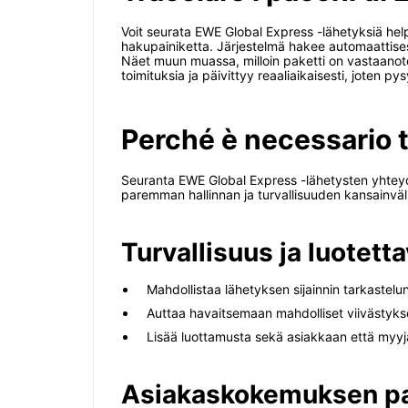
Voit seurata EWE Global Express -lähetyksiä hel
hakupainiketta. Järjestelmä hakee automaattisest
Näet muun muassa, milloin paketti on vastaanotett
toimituksia ja päivittyy reaaliaikaisesti, joten 
Perché è necessario 
Seuranta EWE Global Express -lähetysten yhteydes
paremman hallinnan ja turvallisuuden kansainväli
Turvallisuus ja luotett
Mahdollistaa lähetyksen sijainnin tarkastelun
Auttaa havaitsemaan mahdolliset viivästykse
Lisää luottamusta sekä asiakkaan että myy
Asiakaskokemuksen p