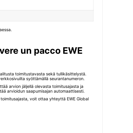
taessa.
cevere un pacco EWE
litusta toimitustavasta sekä tullikäsittelystä.
a verkkosivuilta syöttämällä seurantanumeron.
ää arvion jäljellä olevasta toimitusajasta ja
vittää arvioidun saapumisajan automaattisesti.
a toimitusajasta, voit ottaa yhteyttä EWE Global