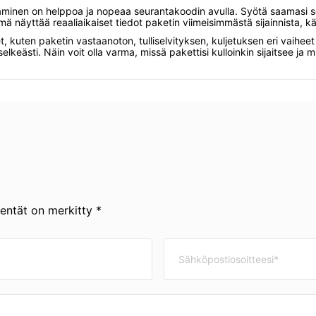
täminen on helppoa ja nopeaa seurantakoodin avulla. Syötä saamasi s
ä näyttää reaaliaikaiset tiedot paketin viimeisimmästä sijainnista, käs
et, kuten paketin vastaanoton, tulliselvityksen, kuljetuksen eri vaih
lkeästi. Näin voit olla varma, missä pakettisi kulloinkin sijaitsee ja mi
kentät on merkitty *