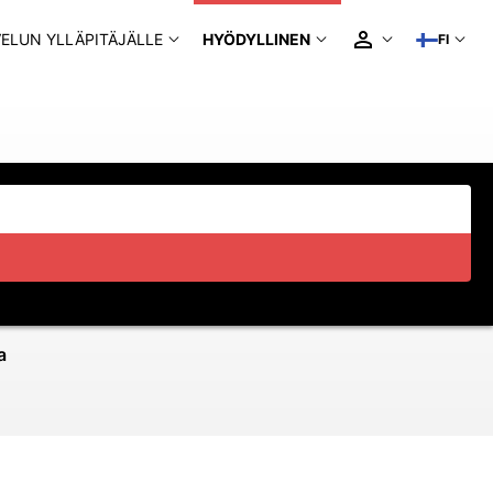
ELUN YLLÄPITÄJÄLLE
HYÖDYLLINEN
FI
a