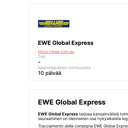
EWE Global Express
https://ewe.com.au
Tuki
-
Keskimääräinen toimitusaika
10 päivää
EWE Global Express
EWE Global Express
tarjoaa kansainvälisiä toim
seuraaminen on olennainen osa nykyaikaista logi
Tracciamento della consegna
EWE Global Express