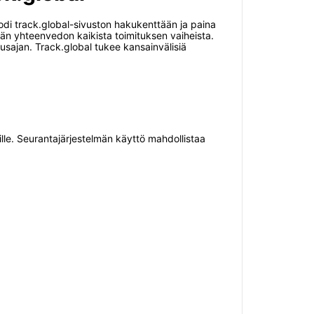
odi track.global-sivuston hakukenttään ja paina
keän yhteenvedon kaikista toimituksen vaiheista.
tusajan. Track.global tukee kansainvälisiä
ille. Seurantajärjestelmän käyttö mahdollistaa