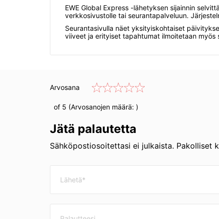
EWE Global Express -lähetyksen sijainnin selvit
verkkosivustolle tai seurantapalveluun. Järjestelm
Seurantasivulla näet yksityiskohtaiset päivityks
viiveet ja erityiset tapahtumat ilmoitetaan myös se
Arvosana
of 5 (Arvosanojen määrä:
)
Jätä palautetta
Sähköpostiosoitettasi ei julkaista. Pakolliset 