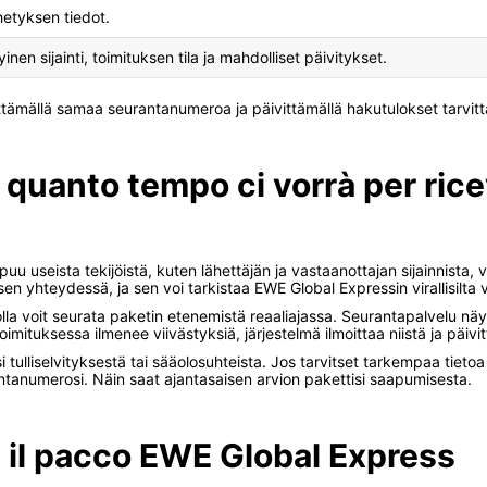
hetyksen tiedot.
nen sijainti, toimituksen tila ja mahdolliset päivitykset.
äyttämällä samaa seurantanumeroa ja päivittämällä hakutulokset tarvit
 quanto tempo ci vorrà per ri
u useista tekijöistä, kuten lähettäjän ja vastaanottajan sijainnista, va
ksen yhteydessä, ja sen voi tarkistaa EWE Global Expressin virallisilt
lla voit seurata paketin etenemistä reaaliajassa. Seurantapalvelu näytt
toimituksessa ilmenee viivästyksiä, järjestelmä ilmoittaa niistä ja päi
i tulliselvityksestä tai sääolosuhteista. Jos tarvitset tarkempaa tieto
antanumerosi. Näin saat ajantasaisen arvion pakettisi saapumisesta.
a il pacco EWE Global Express