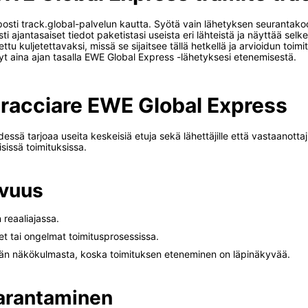
posti track.global-palvelun kautta. Syötä vain lähetyksen seurantako
i ajantasaiset tiedot paketistasi useista eri lähteistä ja näyttää sel
u kuljetettavaksi, missä se sijaitsee tällä hetkellä ja arvioidun toimi
pysyt aina ajan tasalla EWE Global Express -lähetyksesi etenemisestä.
tracciare EWE Global Express
sä tarjoaa useita keskeisiä etuja sekä lähettäjille että vastaanottaj
sissä toimituksissa.
avuus
 reaaliajassa.
t tai ongelmat toimitusprosessissa.
jän näkökulmasta, koska toimituksen eteneminen on läpinäkyvää.
arantaminen