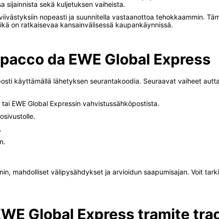
 sijainnista sekä kuljetuksen vaiheista.
viivästyksiin nopeasti ja suunnitella vastaanottoa tehokkaammin. Tä
mikä on ratkaisevaa kansainvälisessä kaupankäynnissä.
 pacco da EWE Global Express
osti käyttämällä lähetyksen seurantakoodia. Seuraavat vaiheet auttav
ä tai EWE Global Expressin vahvistussähköpostista.
osivustolle.
.
n.
nin, mahdolliset välipysähdykset ja arvioidun saapumisajan. Voit tarki
 EWE Global Express tramite tra