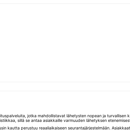
ituspalveluita, jotka mahdollistavat lähetysten nopean ja turvallisen k
stiikkaa, sillä se antaa asiakkaille varmuuden lähetyksen etenemises
in kautta perustuu reaaliaikaiseen seurantajärjestelmään. Asiakkaa