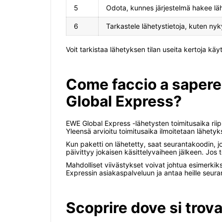
5
Odota, kunnes järjestelmä hakee lä
6
Tarkastele lähetystietoja, kuten nykyi
Voit tarkistaa lähetyksen tilan useita kertoja k
Come faccio a sapere
Global Express?
EWE Global Express -lähetysten toimitusaika riippu
Yleensä arvioitu toimitusaika ilmoitetaan lähety
Kun paketti on lähetetty, saat seurantakoodin, jo
päivittyy jokaisen käsittelyvaiheen jälkeen. Jos 
Mahdolliset viivästykset voivat johtua esimerkiks
Expressin asiakaspalveluun ja antaa heille seur
Scoprire dove si trov