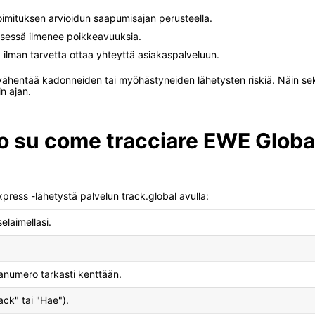
toimituksen arvioidun saapumisajan perusteella.
ksessä ilmenee poikkeavuuksia.
ta ilman tarvetta ottaa yhteyttä asiakaspalveluun.
vähentää kadonneiden tai myöhästyneiden lähetysten riskiä. Näin sekä
n ajan.
so su come tracciare EWE Globa
press -lähetystä palvelun track.global avulla:
elaimellasi.
anumero tarkasti kenttään.
ck" tai "Hae").