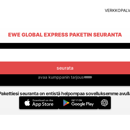
VERKKOPALV
EWE GLOBAL EXPRESS PAKETIN SEURANTA
seurata
avaa kumppanin tarjous
Pakettiesi seuranta on entistä helpompaa sovelluksemme avull