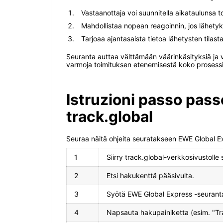
Vastaanottaja voi suunnitella aikataulunsa 
Mahdollistaa nopean reagoinnin, jos lähety
Tarjoaa ajantasaista tietoa lähetysten tilas
Seuranta auttaa välttämään väärinkäsityksiä ja 
varmoja toimituksen etenemisestä koko prosessi
Istruzioni passo pas
track.global
Seuraa näitä ohjeita seuratakseen EWE Global Ex
1
Siirry track.global-verkkosivustolle s
2
Etsi hakukenttä pääsivulta.
3
Syötä EWE Global Express -seurant
4
Napsauta hakupainiketta (esim. "Tra