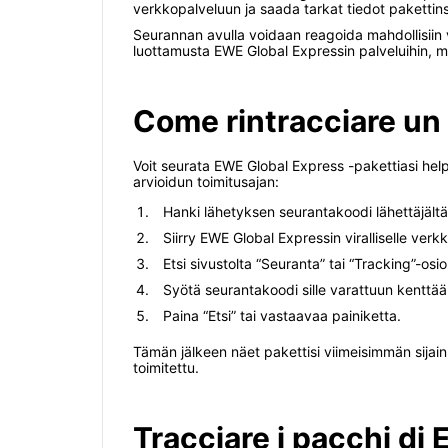
verkkopalveluun ja saada tarkat tiedot pakettinsa
Seurannan avulla voidaan reagoida mahdollisiin 
luottamusta EWE Global Expressin palveluihin, 
Come rintracciare un
Voit seurata EWE Global Express -pakettiasi help
arvioidun toimitusajan:
Hanki lähetyksen seurantakoodi lähettäjält
Siirry EWE Global Expressin viralliselle verkk
Etsi sivustolta “Seuranta” tai “Tracking”-osio
Syötä seurantakoodi sille varattuun kenttää
Paina “Etsi” tai vastaavaa painiketta.
Tämän jälkeen näet pakettisi viimeisimmän sijain
toimitettu.
Tracciare i pacchi di