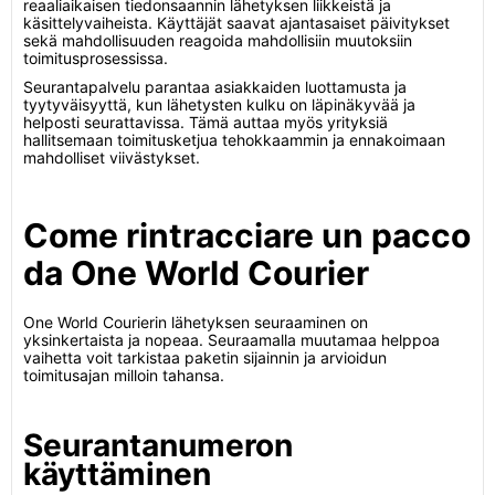
reaaliaikaisen tiedonsaannin lähetyksen liikkeistä ja
käsittelyvaiheista. Käyttäjät saavat ajantasaiset päivitykset
sekä mahdollisuuden reagoida mahdollisiin muutoksiin
toimitusprosessissa.
Seurantapalvelu parantaa asiakkaiden luottamusta ja
tyytyväisyyttä, kun lähetysten kulku on läpinäkyvää ja
helposti seurattavissa. Tämä auttaa myös yrityksiä
hallitsemaan toimitusketjua tehokkaammin ja ennakoimaan
mahdolliset viivästykset.
Come rintracciare un pacco
da One World Courier
One World Courierin lähetyksen seuraaminen on
yksinkertaista ja nopeaa. Seuraamalla muutamaa helppoa
vaihetta voit tarkistaa paketin sijainnin ja arvioidun
toimitusajan milloin tahansa.
Seurantanumeron
käyttäminen