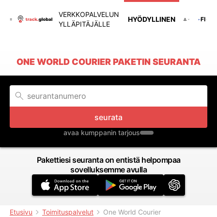
VERKKOPALVELUN
HYÖDYLLINEN
FI
YLLÄPITÄJÄLLE
ONE WORLD COURIER PAKETIN SEURANTA
seurata
avaa kumppanin tarjous
Pakettiesi seuranta on entistä helpompaa
sovelluksemme avulla
Etusivu
Toimituspalvelut
One World Courier