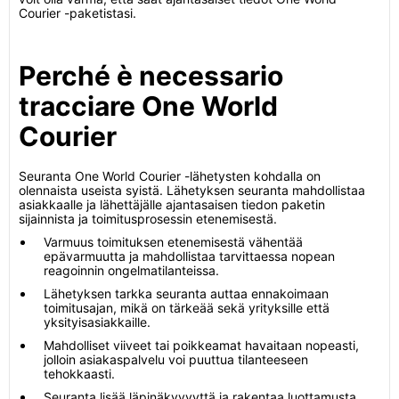
Courier -paketistasi.
Perché è necessario
tracciare One World
Courier
Seuranta One World Courier -lähetysten kohdalla on
olennaista useista syistä. Lähetyksen seuranta mahdollistaa
asiakkaalle ja lähettäjälle ajantasaisen tiedon paketin
sijainnista ja toimitusprosessin etenemisestä.
Varmuus toimituksen etenemisestä vähentää
epävarmuutta ja mahdollistaa tarvittaessa nopean
reagoinnin ongelmatilanteissa.
Lähetyksen tarkka seuranta auttaa ennakoimaan
toimitusajan, mikä on tärkeää sekä yrityksille että
yksityisasiakkaille.
Mahdolliset viiveet tai poikkeamat havaitaan nopeasti,
jolloin asiakaspalvelu voi puuttua tilanteeseen
tehokkaasti.
Seuranta lisää läpinäkyvyyttä ja rakentaa luottamusta