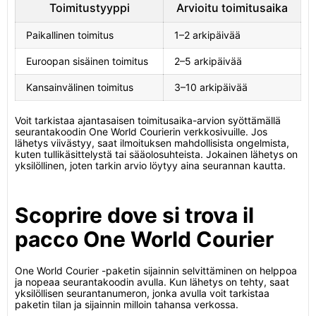
Toimitustyyppi
Arvioitu toimitusaika
Paikallinen toimitus
1–2 arkipäivää
Euroopan sisäinen toimitus
2–5 arkipäivää
Kansainvälinen toimitus
3–10 arkipäivää
Voit tarkistaa ajantasaisen toimitusaika-arvion syöttämällä
seurantakoodin One World Courierin verkkosivuille. Jos
lähetys viivästyy, saat ilmoituksen mahdollisista ongelmista,
kuten tullikäsittelystä tai sääolosuhteista. Jokainen lähetys on
yksilöllinen, joten tarkin arvio löytyy aina seurannan kautta.
Scoprire dove si trova il
pacco One World Courier
One World Courier -paketin sijainnin selvittäminen on helppoa
ja nopeaa seurantakoodin avulla. Kun lähetys on tehty, saat
yksilöllisen seurantanumeron, jonka avulla voit tarkistaa
paketin tilan ja sijainnin milloin tahansa verkossa.