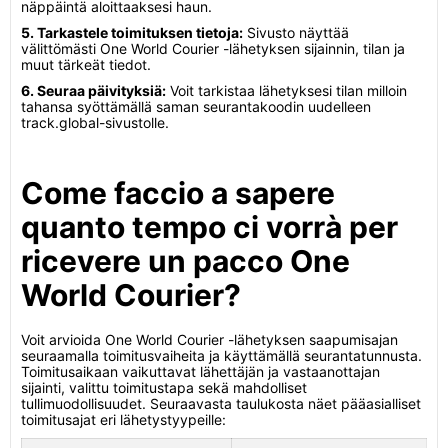
näppäintä aloittaaksesi haun.
5. Tarkastele toimituksen tietoja:
Sivusto näyttää
välittömästi One World Courier -lähetyksen sijainnin, tilan ja
muut tärkeät tiedot.
6. Seuraa päivityksiä:
Voit tarkistaa lähetyksesi tilan milloin
tahansa syöttämällä saman seurantakoodin uudelleen
track.global-sivustolle.
Come faccio a sapere
quanto tempo ci vorrà per
ricevere un pacco One
World Courier?
Voit arvioida One World Courier -lähetyksen saapumisajan
seuraamalla toimitusvaiheita ja käyttämällä seurantatunnusta.
Toimitusaikaan vaikuttavat lähettäjän ja vastaanottajan
sijainti, valittu toimitustapa sekä mahdolliset
tullimuodollisuudet. Seuraavasta taulukosta näet pääasialliset
toimitusajat eri lähetystyypeille: