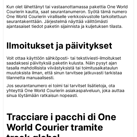
Kun olet lähettänyt tai vastaanottamassa pakettia One World
Courierin kautta, saat seurantanumeron. Syötä tämä numero
One World Courierin viralliselle verkkosivustolle tarkoitettuun
seurantakenttään. Järjestelmä näyttää välittömästi
ajantasaiset tiedot paketin sijainnista ja kuljetuksen tilasta.
Ilmoitukset ja päivitykset
Voit ottaa käyttöön sähköposti- tai tekstiviesti-ilmoitukset
saadaksesi päivityksiä paketin kulusta. Näin pysyt ajan
tasalla mahdollisista viivästyksistä tai toimitusaikataulun
muutoksista ilman, että sinun tarvitsee jatkuvasti tarkistaa
tilannetta manuaalisesti.
Jos seurantanumero ei toimi tai tarvitset lisätietoja, ota
yhteyttä One World Courierin asiakaspalveluun, joka auttaa
sinua löytämään ratkaisun nopeasti.
Tracciare i pacchi di One
World Courier tramite