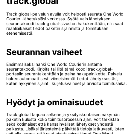
track.global
Track.global-palvelun avulla voit helposti seurata One World
Courier -lähetyksiäsi verkossa. Syötä vain lähetyksen
seurantakoodi track.global-sivuston hakukenttään, niin saat
reaaliaikaiset tiedot paketin sijainnista ja toimituksen
etenemisestä.
Seurannan vaiheet
Ensimmäiseksi hanki One World Courierin antama
seurantakoodi. Kirjoita tai liitä tämä koodi track.global-
portaalin seurantakenttään ja paina hakupainiketta. Palvelu
hakee automaattisesti viimeisimmät tiedot lähetyksestäsi,
kuten nykyinen sijainti, kuljetusvaiheet ja arvioitu toimitusaika.
Hyödyt ja ominaisuudet
Track.global tarjoaa selkeän ja yksityiskohtaisen näkymän
paketin kulusta koko toimitusprosessin ajan. Voit tarkistaa
sekä kotimaiset että kansainväliset lähetykset yhdestä
paikasta. Lisäksi järjestelmä päivittää tietoja jatkuvasti, joten
voit olla varma, että saat ajantasaiset tiedot One World