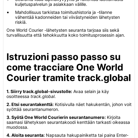
kuljetuspalvelun ja asiakkaan välille.
Mahdollisuus tarkistaa toimitushistoria ja -tilanne
vähentää kadonneiden tai viivästyneiden lähetysten
riskiä.
One World Courier -lähetysten seuranta tarjoaa siis sekä
turvallisuutta että tehokkuutta koko toimitusprosessin ajan.
Istruzioni passo passo su
come tracciare One World
Courier tramite track.global
1. Siirry track.global-sivustolle:
Avaa selain ja käy
osoitteessa
track.global
.
2. Etsi seurantakenttä:
Kotisivulla näet hakukentän, johon voit
syöttää seurantanumeron.
3. Syötä One World Courierin seurantanumero:
Kirjoita
saamasi lähetyksen seurantakoodi kenttään tarkasti oikeassa
muodossa.
4. Aloita seuranta:
Napsauta hakupainiketta tai paina Enter-