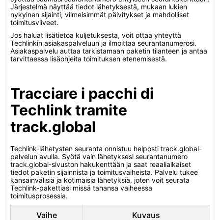
Järjestelmä näyttää tiedot lähetyksestä, mukaan lukien
nykyinen sijainti, viimeisimmät päivitykset ja mahdolliset
toimitusviiveet.
Jos haluat lisätietoa kuljetuksesta, voit ottaa yhteyttä
Techlinkin asiakaspalveluun ja ilmoittaa seurantanumerosi.
Asiakaspalvelu auttaa tarkistamaan paketin tilanteen ja antaa
tarvittaessa lisäohjeita toimituksen etenemisestä.
Tracciare i pacchi di
Techlink tramite
track.global
Techlink-lähetysten seuranta onnistuu helposti track.global-
palvelun avulla. Syötä vain lähetyksesi seurantanumero
track.global-sivuston hakukenttään ja saat reaaliaikaiset
tiedot paketin sijainnista ja toimitusvaiheista. Palvelu tukee
kansainvälisiä ja kotimaisia lähetyksiä, joten voit seurata
Techlink-pakettiasi missä tahansa vaiheessa
toimitusprosessia.
Vaihe
Kuvaus