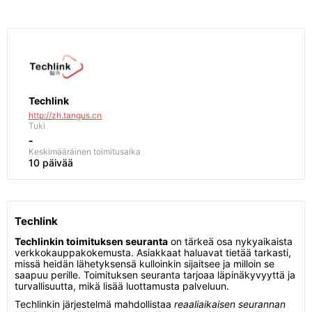
Techlink
http://zh.tangus.cn
Tuki
-
Keskimääräinen toimitusaika
10 päivää
Techlink
Techlinkin toimituksen seuranta
on tärkeä osa nykyaikaista
verkkokauppakokemusta. Asiakkaat haluavat tietää tarkasti,
missä heidän lähetyksensä kulloinkin sijaitsee ja milloin se
saapuu perille. Toimituksen seuranta tarjoaa läpinäkyvyyttä ja
turvallisuutta, mikä lisää luottamusta palveluun.
Techlinkin järjestelmä mahdollistaa
reaaliaikaisen seurannan