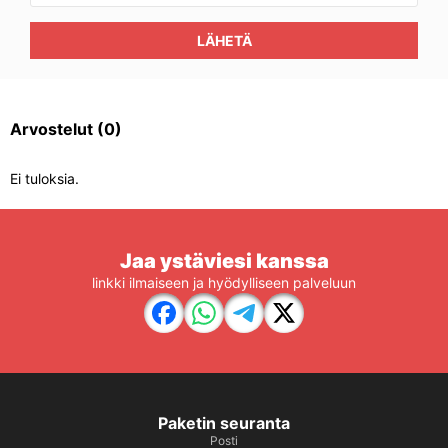
LÄHETÄ
Arvostelut
(0)
Ei tuloksia.
Jaa ystäviesi kanssa
linkki ilmaiseen ja hyödylliseen palveluun
Paketin seuranta
Posti