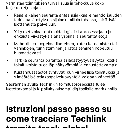
varmistaa toimituksen turvallisuus ja tehokkuus koko
kuljetusketjun ajan.
Reaaliaikainen seuranta antaa asiakkaalle mahdollisuuden
tarkistaa lähetyksen sijainnin milloin tahansa, mikä lisää
luottamusta palveluun.
Yritykset voivat optimoida logistiikkaprosessejaan ja
ehkäistä viivästyksiä analysoimalla seurantatietoja.
Mahdollisten ongelmatilanteiden, kuten katoamisten tai
vahinkojen, tunnistaminen ja ratkaiseminen nopeutuu
huomattavasti.
Tarkka seuranta parantaa asiakastyytyväisyyttä, koska
toimituksista tulee läpinäkyvämpiä ja ennustettavampia.
Kustannussäästöt syntyvät, kun virheellisiä toimituksia ja
ylimääräisiä asiakaspalvelupyyntöjä voidaan vähentää.
Seurannan avulla Techlinkin toimitusprosessista tulee
luotettavampi ja kilpailukykyisempi digitaalisilla markkinoilla.
Istruzioni passo passo su
come tracciare Techlink