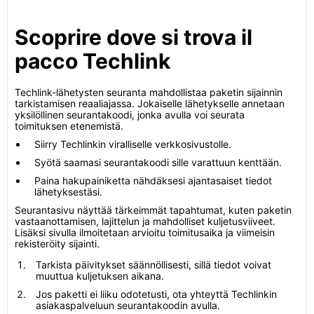
Scoprire dove si trova il
pacco Techlink
Techlink-lähetysten seuranta mahdollistaa paketin sijainnin
tarkistamisen reaaliajassa. Jokaiselle lähetykselle annetaan
yksilöllinen seurantakoodi, jonka avulla voi seurata
toimituksen etenemistä.
Siirry Techlinkin viralliselle verkkosivustolle.
Syötä saamasi seurantakoodi sille varattuun kenttään.
Paina hakupainiketta nähdäksesi ajantasaiset tiedot
lähetyksestäsi.
Seurantasivu näyttää tärkeimmät tapahtumat, kuten paketin
vastaanottamisen, lajittelun ja mahdolliset kuljetusviiveet.
Lisäksi sivulla ilmoitetaan arvioitu toimitusaika ja viimeisin
rekisteröity sijainti.
Tarkista päivitykset säännöllisesti, sillä tiedot voivat
muuttua kuljetuksen aikana.
Jos paketti ei liiku odotetusti, ota yhteyttä Techlinkin
asiakaspalveluun seurantakoodin avulla.