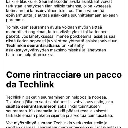
kaikille tilauksille. Seurantakoodin avulla asiakkaat voivat
tarkistaa lähetyksen tilan milloin tahansa, olipa kyseessä
kotimaan tai kansainvälinen toimitus. Tämä vähentää
epävarmuutta ja auttaa asiakkaita suunnittelemaan arkeaan
paremmin.
Toimituksen seurannan avulla voidaan myös välttää
mahdolliset ongelmat, kuten viivästykset tai kadonneet
paketit. Jos lähetyksessä ilmenee poikkeamia, asiakas saa
niistä tiedon nopeasti ja voi ottaa yhteyttä asiakaspalveluun.
Techlinkin seurantaratkaisu
on kehitetty
asiakastyytyväisyyden maksimoimiseksi ja lähetysten
hallinnan helpottamiseksi.
Come rintracciare un pacco
da Techlink
Techlinkin paketin seuraaminen on helppoa ja nopeaa.
Tilauksen jälkeen saat sähköpostiisi vahvistusviestin, joka
sisältää
seurantanumeron
sekä linkin toimituksen
seurantaan. Klikkaamalla linkkiä pääset reaaliaikaisesti
tarkastelemaan paketin sijaintia ja arvioitua toimitusaikaa.
Voit myös siirtyä suoraan Techlinkin verkkosivustolle ja
syöttää saamasi
seurantanumero
erityiseen seurantakenttään.