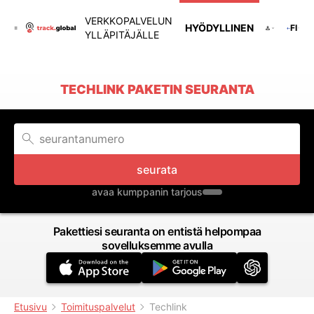
VERKKOPALVELUN
HYÖDYLLINEN
FI
YLLÄPITÄJÄLLE
TECHLINK PAKETIN SEURANTA
seurata
avaa kumppanin tarjous
Pakettiesi seuranta on entistä helpompaa
sovelluksemme avulla
Etusivu
Toimituspalvelut
Techlink