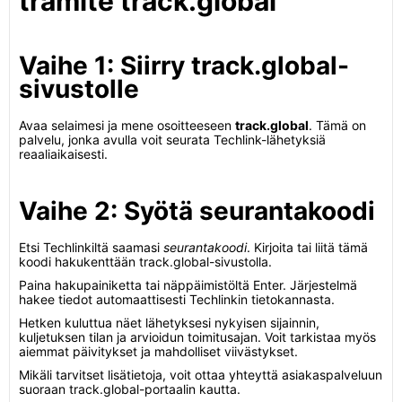
tramite track.global
Vaihe 1: Siirry track.global-
sivustolle
Avaa selaimesi ja mene osoitteeseen
track.global
. Tämä on
palvelu, jonka avulla voit seurata Techlink-lähetyksiä
reaaliaikaisesti.
Vaihe 2: Syötä seurantakoodi
Etsi Techlinkiltä saamasi
seurantakoodi
. Kirjoita tai liitä tämä
koodi hakukenttään track.global-sivustolla.
Paina hakupainiketta tai näppäimistöltä Enter. Järjestelmä
hakee tiedot automaattisesti Techlinkin tietokannasta.
Hetken kuluttua näet lähetyksesi nykyisen sijainnin,
kuljetuksen tilan ja arvioidun toimitusajan. Voit tarkistaa myös
aiemmat päivitykset ja mahdolliset viivästykset.
Mikäli tarvitset lisätietoja, voit ottaa yhteyttä asiakaspalveluun
suoraan track.global-portaalin kautta.