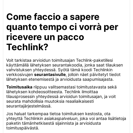
Come faccio a sapere
quanto tempo ci vorrà per
ricevere un pacco
Techlink?
Voit tarkistaa arvioidun toimitusajan Techlink-paketillesi
käyttämällä lähetyksen seurantakoodia, jonka saat tilauksen
vahvistuksen yhteydessä. Syötä tämä koodi Techlinkin
verkkosivujen
seurantasivulle
, jolloin näet päivitetyt tiedot
lähetyksen etenemisestä ja arvioidusta saapumisajasta.
Toimitusaika
riippuu valitsemastasi toimitustavasta sekä
lähetyksen kohdeosoitteesta. Techlink ilmoittaa
tilausprosessin yhteydessä arvioidun toimitusajan, ja voit
seurata mahdollisia muutoksia reaaliaikaisesti
seurantajärjestelmässä.
Jos haluat tarkempaa tietoa toimituksen kestosta, ota
yhteyttä Techlinkin
asiakaspalveluun
, joka voi antaa lisätietoja
paketin tämänhetkisestä sijainnista ja arvioidusta
toimituspäivästä.