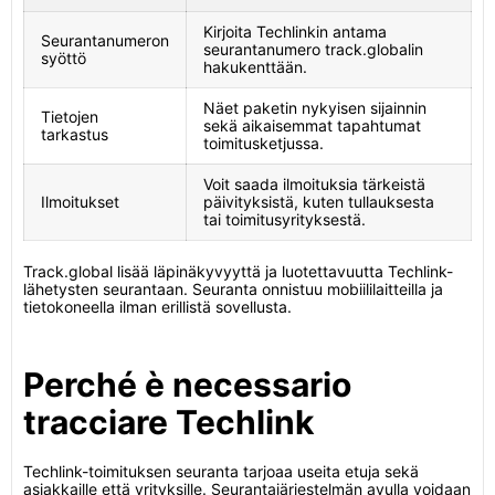
Kirjoita Techlinkin antama
Seurantanumeron
seurantanumero track.globalin
syöttö
hakukenttään.
Näet paketin nykyisen sijainnin
Tietojen
sekä aikaisemmat tapahtumat
tarkastus
toimitusketjussa.
Voit saada ilmoituksia tärkeistä
Ilmoitukset
päivityksistä, kuten tullauksesta
tai toimitusyrityksestä.
Track.global lisää läpinäkyvyyttä ja luotettavuutta Techlink-
lähetysten seurantaan. Seuranta onnistuu mobiililaitteilla ja
tietokoneella ilman erillistä sovellusta.
Perché è necessario
tracciare Techlink
Techlink-toimituksen seuranta tarjoaa useita etuja sekä
asiakkaille että yrityksille. Seurantajärjestelmän avulla voidaan