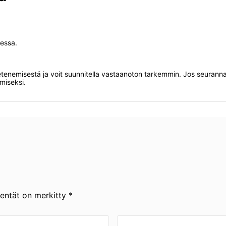
sessa.
etenemisestä ja voit suunnitella vastaanoton tarkemmin. Jos seurann
miseksi.
kentät on merkitty *