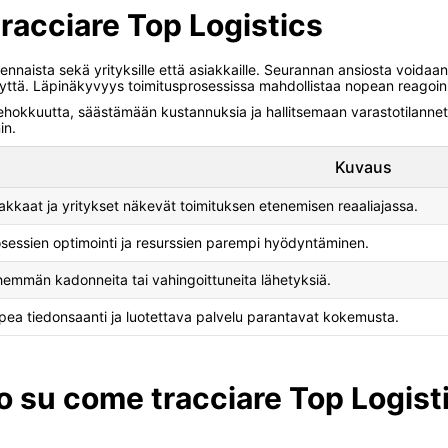
racciare Top Logistics
ennaista sekä yrityksille että asiakkaille. Seurannan ansiosta voidaa
ttä. Läpinäkyvyys toimitusprosessissa mahdollistaa nopean reagoinnin
ehokkuutta, säästämään kustannuksia ja hallitsemaan varastotilannett
in.
Kuvaus
akkaat ja yritykset näkevät toimituksen etenemisen reaaliajassa.
sessien optimointi ja resurssien parempi hyödyntäminen.
emmän kadonneita tai vahingoittuneita lähetyksiä.
ea tiedonsaanti ja luotettava palvelu parantavat kokemusta.
o su come tracciare Top Logist