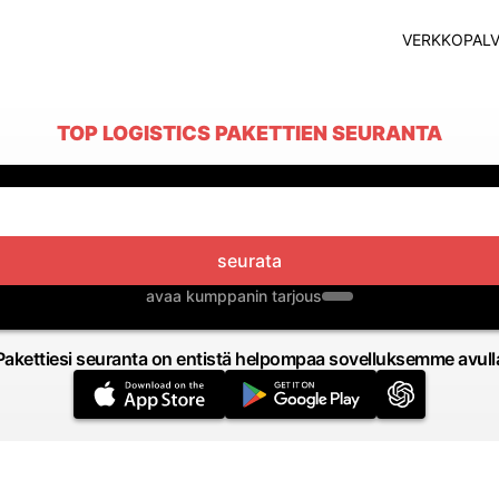
VERKKOPALV
TOP LOGISTICS PAKETTIEN SEURANTA
seurata
avaa kumppanin tarjous
Pakettiesi seuranta on entistä helpompaa sovelluksemme avull