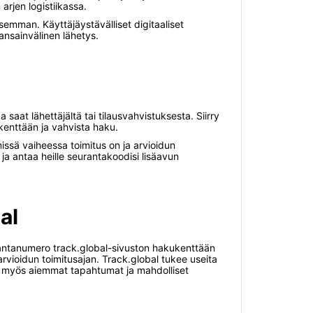
arjen logistiikassa.
semman. Käyttäjäystävälliset digitaaliset
kansainvälinen lähetys.
aat lähettäjältä tai tilausvahvistuksesta. Siirry
 kenttään ja vahvista haku.
issä vaiheessa toimitus on ja arvioidun
ja antaa heille seurantakoodisi lisäavun
al
urantanumero track.global-sivuston hakukenttään
arvioidun toimitusajan. Track.global tukee useita
äet myös aiemmat tapahtumat ja mahdolliset