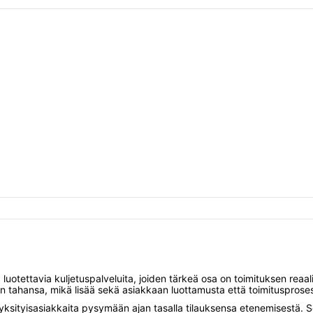
a luotettavia kuljetuspalveluita, joiden tärkeä osa on toimituksen reaa
oin tahansa, mikä lisää sekä asiakkaan luottamusta että toimitusprose
yksityisasiakkaita pysymään ajan tasalla tilauksensa etenemisestä. S