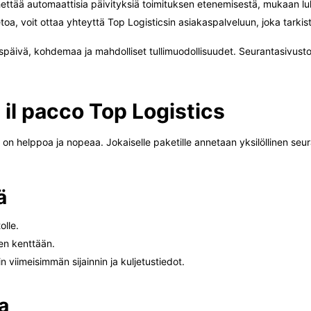
ettää automaattisia päivityksiä toimituksen etenemisestä, mukaan lu
oa, voit ottaa yhteyttä Top Logisticsin asiakaspalveluun, joka tarkist
äivä, kohdemaa ja mahdolliset tullimuodollisuudet. Seurantasivustolt
 il pacco Top Logistics
on helppoa ja nopeaa. Jokaiselle paketille annetaan yksilöllinen seur
ä
olle.
en kenttään.
viimeisimmän sijainnin ja kuljetustiedot.
a