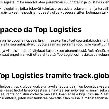
pumisajasta, mikä mahdollistaa paremman suunnittelun ja joustavuuden 
nologioihin, jotka tekevät toimitusprosessista sujuvamman ja turvalli
 päivitykset helposti ja nopeasti, olipa kyseessä sitten kotimaan tai 
 pacco da Top Logistics
on helppoa ja nopeaa. Ensimmäiseksi tarvitset seurantakoodin, jonka s
tsi sieltä seurantapalvelu. Syötä saamasi seurantakoodi sille varattuun
n ja viimeisimmät päivitykset kuljetuksen etenemisestä. Voit nähdä, m
ohtaat ongelmia, voit ottaa yhteyttä Top Logisticsin asiakaspalveluun 
Top Logistics tramite track.glob
helposti track.global-palvelun avulla. Syötä vain Top Logistics -se
aikaiset tiedot lähetyksestäsi ja näyttää sen nykyisen sijainnin sekä 
en seuranta onnistuu yhdestä paikasta ilman erillisiä kirjautumisia. N
lilaitteilla, joten voit tarkistaa pakettisi tilan missä ja milloin tahansa.