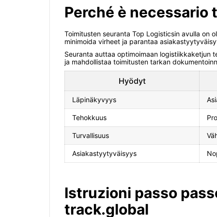
Perché è necessario t
Toimitusten seuranta Top Logisticsin avulla on ol
minimoida virheet ja parantaa asiakastyytyväisyy
Seuranta auttaa optimoimaan logistiikkaketjun t
ja mahdollistaa toimitusten tarkan dokumentoinn
Hyödyt
Läpinäkyvyys
Asi
Tehokkuus
Pro
Turvallisuus
Väh
Asiakastyytyväisyys
Nop
Istruzioni passo pass
track.global