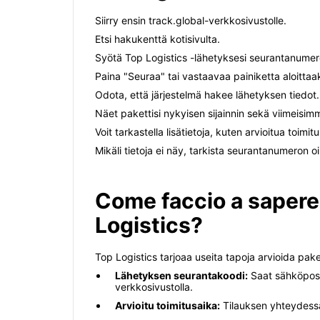
Siirry ensin track.global-verkkosivustolle.
Etsi hakukenttä kotisivulta.
Syötä Top Logistics -lähetyksesi seurantanumer
Paina "Seuraa" tai vastaavaa painiketta aloittaa
Odota, että järjestelmä hakee lähetyksen tiedot.
Näet pakettisi nykyisen sijainnin sekä viimeisim
Voit tarkastella lisätietoja, kuten arvioitua toimi
Mikäli tietoja ei näy, tarkista seurantanumeron oi
Come faccio a sapere
Logistics?
Top Logistics tarjoaa useita tapoja arvioida pake
Lähetyksen seurantakoodi:
Saat sähköposti
verkkosivustolla.
Arvioitu toimitusaika:
Tilauksen yhteydessä 