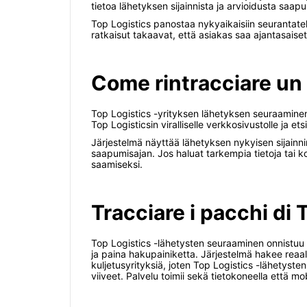
tietoa lähetyksen sijainnista ja arvioidusta saa
Top Logistics panostaa nykyaikaisiin seurantatek
ratkaisut takaavat, että asiakas saa ajantasaiset
Come rintracciare un
Top Logistics -yrityksen lähetyksen seuraaminen 
Top Logisticsin viralliselle verkkosivustolle ja e
Järjestelmä näyttää lähetyksen nykyisen sijainni
saapumisajan. Jos haluat tarkempia tietoja tai k
saamiseksi.
Tracciare i pacchi di 
Top Logistics -lähetysten seuraaminen onnistuu 
ja paina hakupainiketta. Järjestelmä hakee reaali
kuljetusyrityksiä, joten Top Logistics -lähetyst
viiveet. Palvelu toimii sekä tietokoneella että mobii