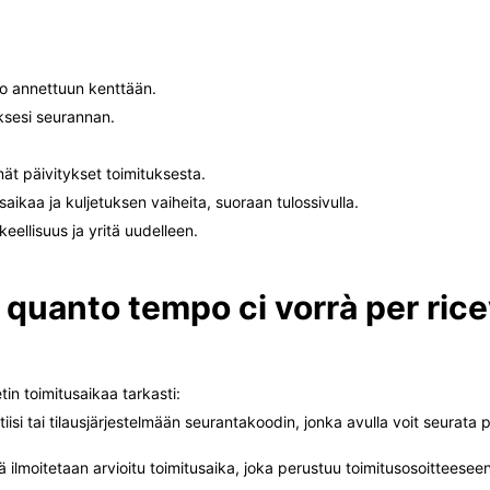
o annettuun kenttään.
ksesi seurannan.
mät päivitykset toimituksesta.
tusaikaa ja kuljetuksen vaiheita, suoraan tulossivulla.
keellisuus ja yritä uudelleen.
 quanto tempo ci vorrà per ric
tin toimitusaikaa tarkasti:
isi tai tilausjärjestelmään seurantakoodin, jonka avulla voit seurata p
ilmoitetaan arvioitu toimitusaika, joka perustuu toimitusosoitteeseen