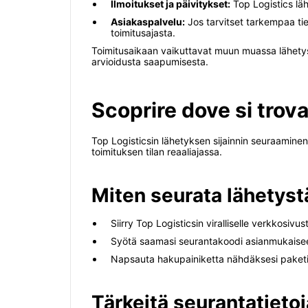
Ilmoitukset ja päivitykset:
Top Logistics läh
Asiakaspalvelu:
Jos tarvitset tarkempaa tiet
toimitusajasta.
Toimitusaikaan vaikuttavat muun muassa lähetysp
arvioidusta saapumisesta.
Scoprire dove si trova
Top Logisticsin lähetyksen sijainnin seuraaminen 
toimituksen tilan reaaliajassa.
Miten seurata lähetyst
Siirry Top Logisticsin viralliselle verkkosivust
Syötä saamasi seurantakoodi asianmukaise
Napsauta hakupainiketta nähdäksesi paketin 
Tärkeitä seurantatietoj