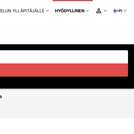
ELUN YLLÄPITÄJÄLLE
HYÖDYLLINEN
FI
a