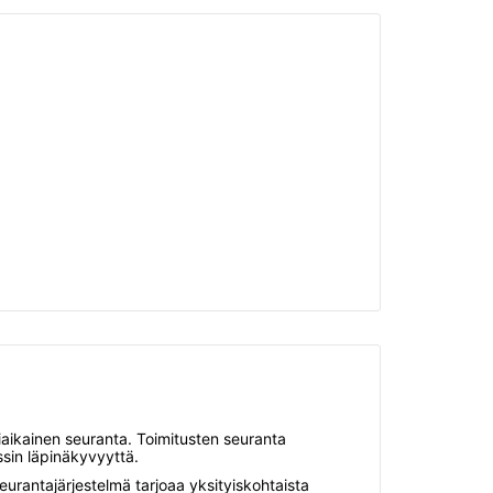
liaikainen seuranta. Toimitusten seuranta
ssin läpinäkyvyyttä.
eurantajärjestelmä tarjoaa yksityiskohtaista