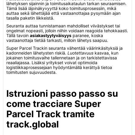
lähetyksen sijainnin ja toimitusaikataulun tarkan seuraamisen.
Tämä lisää
läpinäkyvyyttä
koko toimitusprosessiin, mikä
auttaa sekä lähettäjää että vastaanottajaa pysymään ajan
tasalla paketin liikkeistä.
Seuranta auttaa tunnistamaan mahdolliset viivästykset tai
ongelmat nopeasti, jolloin niihin voidaan reagoida tehokkaasti.
Tällä tavoin
asiakastyytyväisyys
paranee, koska
vastaanottaja tietää tarkasti, milloin lähetys saapuu.
Super Parcel Trackin seuranta vähentää väärinkäsityksiä ja
kadonneiden lähetysten riskiä.
Luotettavuus
kasvaa, kun
jokainen toimitusvaihe tallennetaan ja on tarkistettavissa
reaaliajassa. Lisäksi yritykset voivat optimoida
logistiikkaprosessejaan hyödyntämällä kerättyä tietoa
toimitusten sujuvuudesta.
Istruzioni passo passo su
come tracciare Super
Parcel Track tramite
track.global