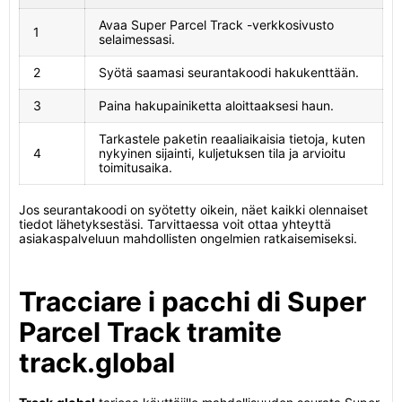
Avaa Super Parcel Track -verkkosivusto
1
selaimessasi.
2
Syötä saamasi seurantakoodi hakukenttään.
3
Paina hakupainiketta aloittaaksesi haun.
Tarkastele paketin reaaliaikaisia tietoja, kuten
4
nykyinen sijainti, kuljetuksen tila ja arvioitu
toimitusaika.
Jos seurantakoodi on syötetty oikein, näet kaikki olennaiset
tiedot lähetyksestäsi. Tarvittaessa voit ottaa yhteyttä
asiakaspalveluun mahdollisten ongelmien ratkaisemiseksi.
Tracciare i pacchi di Super
Parcel Track tramite
track.global