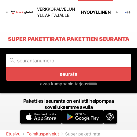
VERKKOPALVELUN
HYÖDYLLINEN
FI
YLLÄPITÄJÄLLE
SUPER PAKETTIRATA PAKETTIEN SEURANTA
seurata
avaa kumppanin tarjous
Pakettiesi seuranta on entistä helpompaa
sovelluksemme avulla
Etusivu
Toimituspalvelut
Super pakettirata