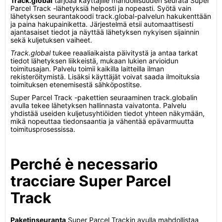
Track.global
tarjoaa käyttäjille mahdollisuuden seurata Super
Parcel Track -lähetyksiä helposti ja nopeasti. Syötä vain
lähetyksen seurantakoodi track.global-palvelun hakukenttään
ja paina hakupainiketta. Järjestelmä etsii automaattisesti
ajantasaiset tiedot ja näyttää lähetyksen nykyisen sijainnin
sekä kuljetuksen vaiheet.
Track.global
tukee reaaliaikaista päivitystä ja antaa tarkat
tiedot lähetyksen liikkeistä, mukaan lukien arvioidun
toimitusajan. Palvelu toimii kaikilla laitteilla ilman
rekisteröitymistä. Lisäksi käyttäjät voivat saada ilmoituksia
toimituksen etenemisestä sähköpostitse.
Super Parcel Track -pakettien seuraaminen track.globalin
avulla tekee lähetyksen hallinnasta vaivatonta. Palvelu
yhdistää useiden kuljetusyhtiöiden tiedot yhteen näkymään,
mikä nopeuttaa tiedonsaantia ja vähentää epävarmuutta
toimitusprosessissa.
Perché è necessario
tracciare Super Parcel
Track
Paketinseuranta
Super Parcel Trackin avulla mahdollistaa