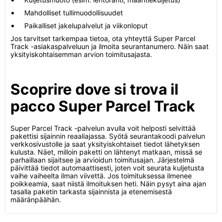
Mahdolliset tullimuodollisuudet
Paikalliset jakelupalvelut ja viikonloput
Jos tarvitset tarkempaa tietoa, ota yhteyttä Super Parcel
Track -asiakaspalveluun ja ilmoita seurantanumero. Näin saat
yksityiskohtaisemman arvion toimitusajasta.
Scoprire dove si trova il
pacco Super Parcel Track
Super Parcel Track -palvelun avulla voit helposti selvittää
pakettisi sijainnin reaaliajassa. Syötä seurantakoodi palvelun
verkkosivustolle ja saat yksityiskohtaiset tiedot lähetyksen
kulusta. Näet, milloin paketti on lähtenyt matkaan, missä se
parhaillaan sijaitsee ja arvioidun toimitusajan. Järjestelmä
päivittää tiedot automaattisesti, joten voit seurata kuljetusta
vaihe vaiheelta ilman viivettä. Jos toimituksessa ilmenee
poikkeamia, saat niistä ilmoituksen heti. Näin pysyt aina ajan
tasalla paketin tarkasta sijainnista ja etenemisestä
määränpäähän.