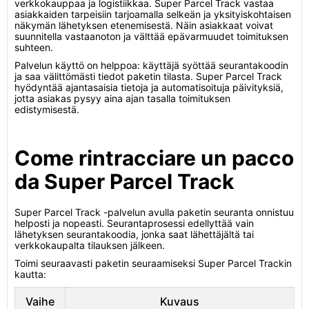
verkkokauppaa ja logistiikkaa. Super Parcel Track vastaa
asiakkaiden tarpeisiin tarjoamalla selkeän ja yksityiskohtaisen
näkymän lähetyksen etenemisestä. Näin asiakkaat voivat
suunnitella vastaanoton ja välttää epävarmuudet toimituksen
suhteen.
Palvelun käyttö on helppoa: käyttäjä syöttää seurantakoodin
ja saa välittömästi tiedot paketin tilasta. Super Parcel Track
hyödyntää ajantasaisia tietoja ja automatisoituja päivityksiä,
jotta asiakas pysyy aina ajan tasalla toimituksen
edistymisestä.
Come rintracciare un pacco
da Super Parcel Track
Super Parcel Track -palvelun avulla paketin seuranta onnistuu
helposti ja nopeasti. Seurantaprosessi edellyttää vain
lähetyksen seurantakoodia, jonka saat lähettäjältä tai
verkkokaupalta tilauksen jälkeen.
Toimi seuraavasti paketin seuraamiseksi Super Parcel Trackin
kautta:
Vaihe
Kuvaus