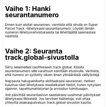
Vaihe 1: Hanki
seurantanumero
Ennen kuin aloitat seurannan, varmista että sinulla on Super
Parcel Track -lähetyksesi seurantanumero. Löydät tämän
numeron lähetysvahvistuksesta tai lähettäjältä saamastasi
viestistä.
Vaihe 2: Seuranta
track.global-sivustolla
Siirry selaimellasi osoitteeseen track.global. Kirjoita
seurantanumero sille varattuun kenttään etusivulla. Varmista,
että numero on syötetty oikein ilman ylimääräisiä välilyöntejä.
Napsauta hakupainiketta aloittaaksesi seurannan. Hetken
kuluttua näet lähetyksesi reaaliaikaiset tiedot, kuten nykyisen
sijainnin, tapahtumahistorian ja arvioidun toimitusajan.
Voit päivittää seurantasivun saadaksesi uusimmat päivitykset
lähetyksesi liikkeistä. Jos tarvitset lisätietoja, voit ottaa
yhteyttä asiakaspalveluun track.global-sivuston kautta.