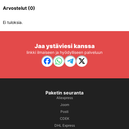
Arvostelut
(0)
Ei tuloksia.
Jaa ystäviesi kanssa
linkki ilmaiseen ja hyödylliseen palveluun
Paketin seuranta
Aliexpress
Joom
Posti
CDEK
DHL Express