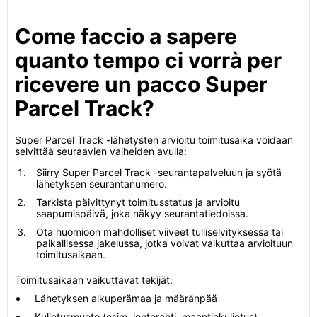
Come faccio a sapere
quanto tempo ci vorrà per
ricevere un pacco Super
Parcel Track?
Super Parcel Track -lähetysten arvioitu toimitusaika voidaan
selvittää seuraavien vaiheiden avulla:
Siirry Super Parcel Track -seurantapalveluun ja syötä
lähetyksen seurantanumero.
Tarkista päivittynyt toimitusstatus ja arvioitu
saapumispäivä, joka näkyy seurantatiedoissa.
Ota huomioon mahdolliset viiveet tulliselvityksessä tai
paikallisessa jakelussa, jotka voivat vaikuttaa arvioituun
toimitusaikaan.
Toimitusaikaan vaikuttavat tekijät:
Lähetyksen alkuperämaa ja määränpää
Kuljetusmuoto (esim. lentorahti, maantiekuljetus)