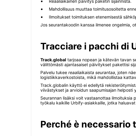
Reaaliaikainen päivitys paketin sijainnista.
Mahdollisuus muuttaa toimitusosoitetta enne
Ilmoitukset toimituksen etenemisestä sähköp
Jos seurantakoodin kanssa ilmenee ongelmia, o
Tracciare i pacchi di 
Track.global
tarjoaa nopean ja kätevän tavan se
välittömästi ajantasaiset päivitykset pakettisi sij
Palvelu tukee
reaaliaikaista seurantaa
, joten näe
logistiikkaverkostoista, mikä mahdollistaa katt
Track.globalin käyttö ei edellytä rekisteröitymistä
viivästykset ja arvioidun saapumisajan helposti 
Seurannan lisäksi voit vastaanottaa ilmoituksia 
työkalu kaikille Urbify-asiakkaille, jotka haluavat
Perché è necessario t