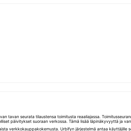
avan tavan seurata tilaustensa toimitusta reaaliajassa. Toimitusseuran
dolliset päivitykset suoraan verkossa. Tämä lisää läpinäkyvyyttä ja va
sta verkkokauppakokemusta. Urbifyn järjestelmä antaa käyttäjille s