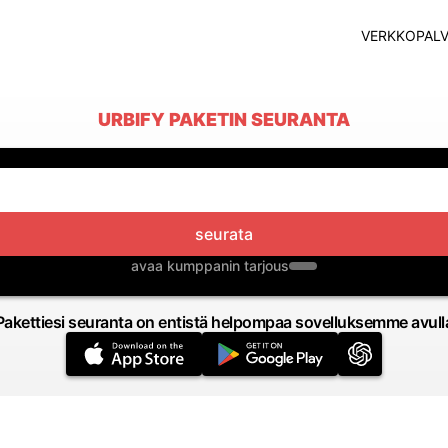
VERKKOPALV
URBIFY PAKETIN SEURANTA
seurata
avaa kumppanin tarjous
Pakettiesi seuranta on entistä helpompaa sovelluksemme avull