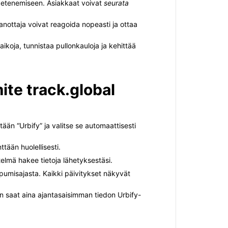
en etenemiseen. Asiakkaat voivat
seurata
anottaja voivat reagoida nopeasti ja ottaa
ikoja, tunnistaa pullonkauloja ja kehittää
ite track.global
tään “Urbify” ja valitse se automaattisesti
tään huolellisesti.
telmä hakee tietoja lähetyksestäsi.
aapumisajasta. Kaikki päivitykset näkyvät
in saat aina ajantasaisimman tiedon Urbify-