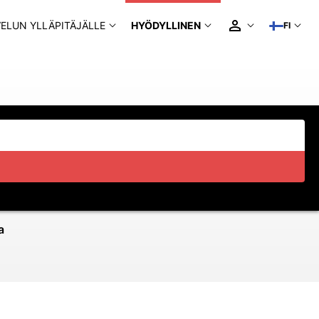
ELUN YLLÄPITÄJÄLLE
HYÖDYLLINEN
FI
a