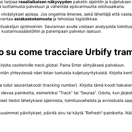
se tarjoaa
reaaliaikaisen näkyvyyden
paketin sijaintiin ja kuljetuks
ää luottamusta palveluun ja vähentää epävarmuutta odotusaikana.
iivästykset ajoissa. Jos ongelmia ilmenee, sekä lähettäjä että vasta
parantaa
asiakaskokemusta
ja tehostaa logistiikkaa.
itusketjun optimoinnin
. Seurannan avulla voidaan analysoida toimitusa
 kustannussäästöihin ja parempaan palvelun laatuun.
o su come tracciare Urbify tram
rjoita osoiteriville
track.global
. Paina Enter siirtyäksesi palveluun.
än yhteydessä näet listan tuetuista kuljetusyrityksistä. Kirjoita kent
 tullut seurantakoodi (tracking number). Kirjoita tämä koodi hakukent
levaa painiketta, esimerkiksi “Track” tai “Seuraa”. Odota, kun järjes
iset tiedot lähetyksesi sijainnista, toimitusvaiheista ja arvioidusta s
usimmat päivitykset, päivitä sivu tai käytä “Refresh”-painiketta. Nä