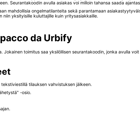
seen. Seurantakoodin avulla asiakas voi milloin tahansa saada ajantas
an mahdollisia ongelmatilanteita sekä parantamaan asiakastyytyväis
in yksityisille kuluttajille kuin yritysasiakkaille.
 pacco da Urbify
Jokainen toimitus saa yksilöllisen seurantakoodin, jonka avulla voit ta
eet
ekstiviestillä tilauksen vahvistuksen jälkeen.
lähetystä" -osio.
sajan.
t