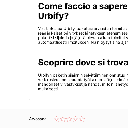
Come faccio a sapere
Urbify?
Voit tarkistaa Urbify-pakettisi arvioidun toimitu
reaaliaikaiset päivitykset lähetyksen etenemisest
pakettisi sijaintia ja jäljellä olevaa aikaa toimi
automaattisesti ilmoituksen. Näin pysyt aina ajan
Scoprire dove si trova
Urbifyn paketin sijainnin selvittäminen onnistuu
verkkosivuston seurantatyökaluun. Järjestelmä näy
mahdolliset viivästykset ja nähdä, milloin lähet
mukaisesti.
Arvosana