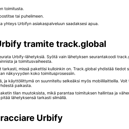
n toimitusta.
ostitse tai puhelimeen.
ta yhteys Urbifyn asiakaspalveluun saadaksesi apua.
Urbify tramite track.global
urata Urbify-lähetyksiä. Syötä vain lähetyksen seurantakoodi track.
ainnista ja toimitusvaiheesta.
t tarkasti, missä pakettisi kulloinkin on. Track.global yhdistää tiedot
avan näkyvyyden koko toimitusprosessiin.
, ja käyttöliittymä on suunniteltu selkeäksi myös mobiililaitteilla. Voit
yhdestä paikasta.
paketin tilan muutoksista, mikä parantaa toimituksen hallintaa ja vä
 pitää lähetyksensä tarkasti silmällä.
racciare Urbify