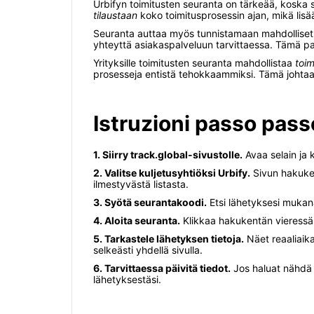
Urbifyn toimitusten seuranta on tärkeää, koska 
tilaustaan
koko toimitusprosessin ajan, mikä lis
Seuranta auttaa myös tunnistamaan mahdolliset v
yhteyttä asiakaspalveluun tarvittaessa. Tämä 
Yrityksille toimitusten seuranta mahdollistaa
toim
prosesseja entistä tehokkaammiksi. Tämä johtaa
Istruzioni passo pass
1. Siirry track.global-sivustolle.
Avaa selain ja ki
2. Valitse kuljetusyhtiöksi Urbify.
Sivun hakukent
ilmestyvästä listasta.
3. Syötä seurantakoodi.
Etsi lähetyksesi mukana
4. Aloita seuranta.
Klikkaa hakukentän vieressä o
5. Tarkastele lähetyksen tietoja.
Näet reaaliaika
selkeästi yhdellä sivulla.
6. Tarvittaessa päivitä tiedot.
Jos haluat nähdä u
lähetyksestäsi.