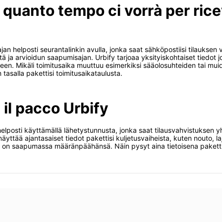
 quanto tempo ci vorrà per ric
sajan helposti seurantalinkin avulla, jonka saat sähköpostiisi tilaukse
ä ja arvioidun saapumisajan. Urbify tarjoaa yksityiskohtaiset tiedot j
tukseen. Mikäli toimitusaika muuttuu esimerkiksi sääolosuhteiden tai muid
 tasalla pakettisi toimitusaikataulusta.
 il pacco Urbify
 helposti käyttämällä lähetystunnusta, jonka saat tilausvahvistuksen
ttää ajantasaiset tiedot pakettisi kuljetusvaiheista, kuten nouto, lajit
ys on saapumassa määränpäähänsä. Näin pysyt aina tietoisena pakettisi