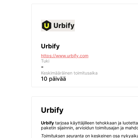
Urbify
https://www.urbify.com
Tuki
-
Keskimääräinen toimitusaika
10 päivää
Urbify
Urbify
tarjoaa käyttäjilleen tehokkaan ja luotett
paketin sijainnin, arvioidun toimitusajan ja mah
Toimituksen seuranta
on keskeinen osa nykyaikai