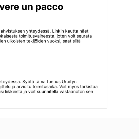
evere un pacco
n vahvistuksen yhteydessä. Linkin kautta näet
okaisesta toimitusvaiheesta, joten voit seurata
en ulkoisten tekijöiden vuoksi, saat siitä
 yhteydessä. Syötä tämä tunnus Urbifyn
telu ja arvioitu toimitusaika. Voit myös tarkistaa
 liikkeistä ja voit suunnitella vastaanoton sen