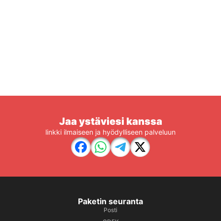
Jaa ystäviesi kanssa
linkki ilmaiseen ja hyödylliseen palveluun
Paketin seuranta
Posti