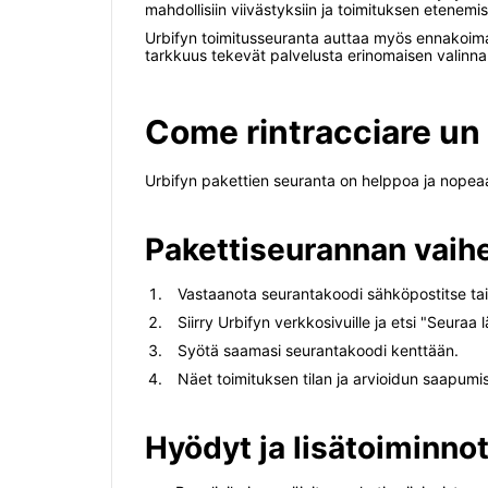
mahdollisiin viivästyksiin ja toimituksen etenemi
Urbifyn toimitusseuranta auttaa myös ennakoima
tarkkuus tekevät palvelusta erinomaisen valinnan ni
Come rintracciare un
Urbifyn pakettien seuranta on helppoa ja nopeaa. 
Pakettiseurannan vaih
Vastaanota seurantakoodi sähköpostitse tai t
Siirry Urbifyn verkkosivuille ja etsi "Seuraa 
Syötä saamasi seurantakoodi kenttään.
Näet toimituksen tilan ja arvioidun saapumi
Hyödyt ja lisätoiminno