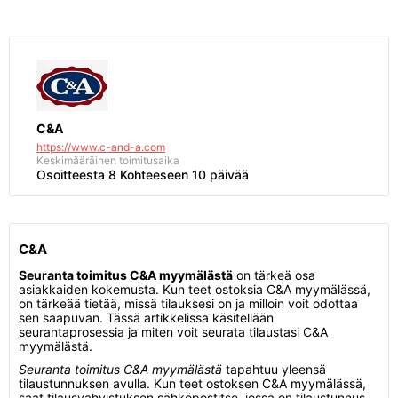
C&A
https://www.c-and-a.com
Keskimääräinen toimitusaika
Osoitteesta 8 Kohteeseen 10 päivää
C&A
Seuranta toimitus C&A myymälästä
on tärkeä osa
asiakkaiden kokemusta. Kun teet ostoksia C&A myymälässä,
on tärkeää tietää, missä tilauksesi on ja milloin voit odottaa
sen saapuvan. Tässä artikkelissa käsitellään
seurantaprosessia ja miten voit seurata tilaustasi C&A
myymälästä.
Seuranta toimitus C&A myymälästä
tapahtuu yleensä
tilaustunnuksen avulla. Kun teet ostoksen C&A myymälässä,
saat tilausvahvistuksen sähköpostitse, jossa on tilaustunnus.