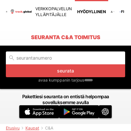
VERKKOPALVELUN
HYÖDYLLINEN
FI
YLLÄPITÄJÄLLE
SEURANTA C&A TOIMITUS
seurata
avaa kumppanin tarjous
Pakettiesi seuranta on entistä helpompaa
sovelluksemme avulla
Etusivu
Kaupat
C&A