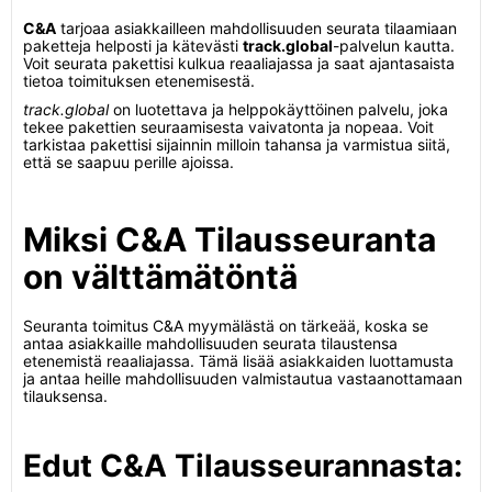
C&A
tarjoaa asiakkailleen mahdollisuuden seurata tilaamiaan
paketteja helposti ja kätevästi
track.global
-palvelun kautta.
Voit seurata pakettisi kulkua reaaliajassa ja saat ajantasaista
tietoa toimituksen etenemisestä.
track.global
on luotettava ja helppokäyttöinen palvelu, joka
tekee pakettien seuraamisesta vaivatonta ja nopeaa. Voit
tarkistaa pakettisi sijainnin milloin tahansa ja varmistua siitä,
että se saapuu perille ajoissa.
Miksi C&A Tilausseuranta
on välttämätöntä
Seuranta toimitus C&A myymälästä on tärkeää, koska se
antaa asiakkaille mahdollisuuden seurata tilaustensa
etenemistä reaaliajassa. Tämä lisää asiakkaiden luottamusta
ja antaa heille mahdollisuuden valmistautua vastaanottamaan
tilauksensa.
Edut C&A Tilausseurannasta: