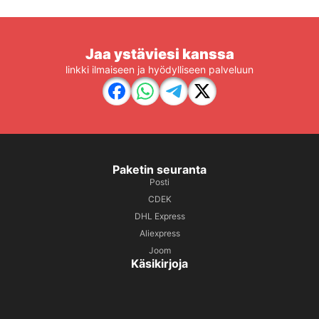
Jaa ystäviesi kanssa
linkki ilmaiseen ja hyödylliseen palveluun
Paketin seuranta
Posti
CDEK
DHL Express
Aliexpress
Joom
Käsikirjoja