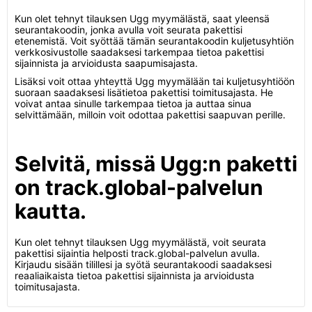
Kun olet tehnyt tilauksen Ugg myymälästä, saat yleensä
seurantakoodin, jonka avulla voit seurata pakettisi
etenemistä. Voit syöttää tämän seurantakoodin kuljetusyhtiön
verkkosivustolle saadaksesi tarkempaa tietoa pakettisi
sijainnista ja arvioidusta saapumisajasta.
Lisäksi voit ottaa yhteyttä Ugg myymälään tai kuljetusyhtiöön
suoraan saadaksesi lisätietoa pakettisi toimitusajasta. He
voivat antaa sinulle tarkempaa tietoa ja auttaa sinua
selvittämään, milloin voit odottaa pakettisi saapuvan perille.
Selvitä, missä Ugg:n paketti
on track.global-palvelun
kautta.
Kun olet tehnyt tilauksen Ugg myymälästä, voit seurata
pakettisi sijaintia helposti track.global-palvelun avulla.
Kirjaudu sisään tilillesi ja syötä seurantakoodi saadaksesi
reaaliaikaista tietoa pakettisi sijainnista ja arvioidusta
toimitusajasta.