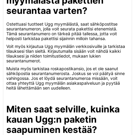
myymälästä pakettien
seurantaa varten?
Ostettuasi tuotteet Ugg myymälästä, saat sähköpostitse
seurantanumeron, jolla voit seurata pakettisi etenemistä.
Tämä seurantanumero on tärkeä pitää tallessa, jotta voit
helposti tarkistaa pakettisi sijainnin milloin tahansa.
Voit myös kirjautua Ugg myymälän verkkosivuille ja tarkistaa
tilauksesi tilan sieltä. Kirjautumalla sisään voit nähdä kaikki
tilauksesi ja niiden toimitustiedot, mukaan lukien
seurantanumerot.
Muista myös tarkistaa roskapostikansio, jos et ole saanut
sähköpostia seurantanumerosta. Joskus se voi päätyä sinne
vahingossa. Jos et löydä seurantanumeroa missään, voit
ottaa yhteyttä Ugg myymälän asiakaspalveluun ja pyytää
heitä lähettämään sen uudelleen.
Miten saat selville, kuinka
kauan Ugg:n paketin
saapuminen kestää?