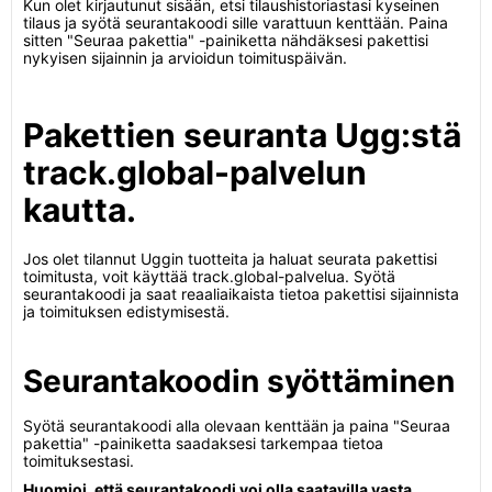
Kun olet kirjautunut sisään, etsi tilaushistoriastasi kyseinen
tilaus ja syötä seurantakoodi sille varattuun kenttään. Paina
sitten "Seuraa pakettia" -painiketta nähdäksesi pakettisi
nykyisen sijainnin ja arvioidun toimituspäivän.
Pakettien seuranta Ugg:stä
track.global-palvelun
kautta.
Jos olet tilannut Uggin tuotteita ja haluat seurata pakettisi
toimitusta, voit käyttää track.global-palvelua. Syötä
seurantakoodi ja saat reaaliaikaista tietoa pakettisi sijainnista
ja toimituksen edistymisestä.
Seurantakoodin syöttäminen
Syötä seurantakoodi alla olevaan kenttään ja paina "Seuraa
pakettia" -painiketta saadaksesi tarkempaa tietoa
toimituksestasi.
Huomioi, että seurantakoodi voi olla saatavilla vasta