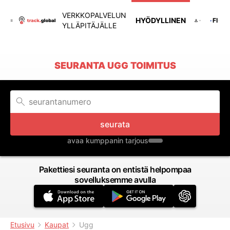
VERKKOPALVELUN
HYÖDYLLINEN
FI
YLLÄPITÄJÄLLE
SEURANTA UGG TOIMITUS
seurata
avaa kumppanin tarjous
Pakettiesi seuranta on entistä helpompaa
sovelluksemme avulla
Etusivu
Kaupat
Ugg