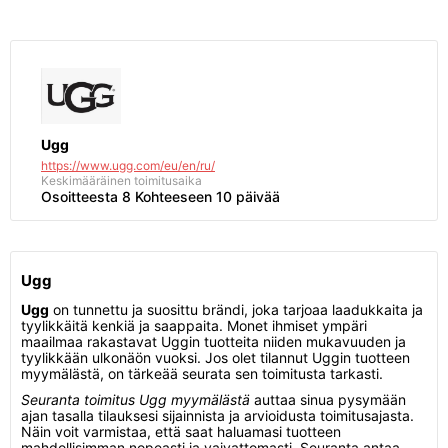
Ugg
https://www.ugg.com/eu/en/ru/
Keskimääräinen toimitusaika
Osoitteesta 8 Kohteeseen 10 päivää
Ugg
Ugg
on tunnettu ja suosittu brändi, joka tarjoaa laadukkaita ja
tyylikkäitä kenkiä ja saappaita. Monet ihmiset ympäri
maailmaa rakastavat Uggin tuotteita niiden mukavuuden ja
tyylikkään ulkonäön vuoksi. Jos olet tilannut Uggin tuotteen
myymälästä, on tärkeää seurata sen toimitusta tarkasti.
Seuranta toimitus Ugg myymälästä
auttaa sinua pysymään
ajan tasalla tilauksesi sijainnista ja arvioidusta toimitusajasta.
Näin voit varmistaa, että saat haluamasi tuotteen
mahdollisimman nopeasti ja vaivattomasti. Seuranta antaa