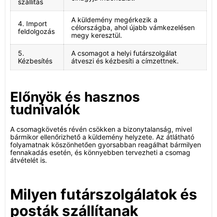
szállítás
A küldemény megérkezik a
4. Import
célországba, ahol újabb vámkezelésen
feldolgozás
megy keresztül.
5.
A csomagot a helyi futárszolgálat
Kézbesítés
átveszi és kézbesíti a címzettnek.
Előnyök és hasznos
tudnivalók
A csomagkövetés révén csökken a bizonytalanság, mivel
bármikor ellenőrizhető a küldemény helyzete. Az átlátható
folyamatnak köszönhetően gyorsabban reagálhat bármilyen
fennakadás esetén, és könnyebben tervezheti a csomag
átvételét is.
Milyen futárszolgálatok és
posták szállítanak