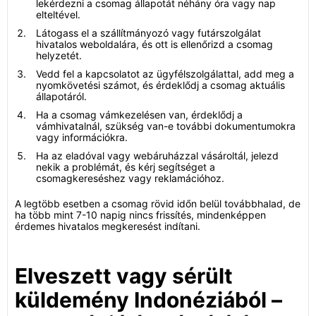
lekérdezni a csomag állapotát néhány óra vagy nap
elteltével.
Látogass el a szállítmányozó vagy futárszolgálat
hivatalos weboldalára, és ott is ellenőrizd a csomag
helyzetét.
Vedd fel a kapcsolatot az ügyfélszolgálattal, add meg a
nyomkövetési számot, és érdeklődj a csomag aktuális
állapotáról.
Ha a csomag vámkezelésen van, érdeklődj a
vámhivatalnál, szükség van-e további dokumentumokra
vagy információkra.
Ha az eladóval vagy webáruházzal vásároltál, jelezd
nekik a problémát, és kérj segítséget a
csomagkereséshez vagy reklamációhoz.
A legtöbb esetben a csomag rövid időn belül továbbhalad, de
ha több mint 7-10 napig nincs frissítés, mindenképpen
érdemes hivatalos megkeresést indítani.
Elveszett vagy sérült
küldemény Indonéziából –