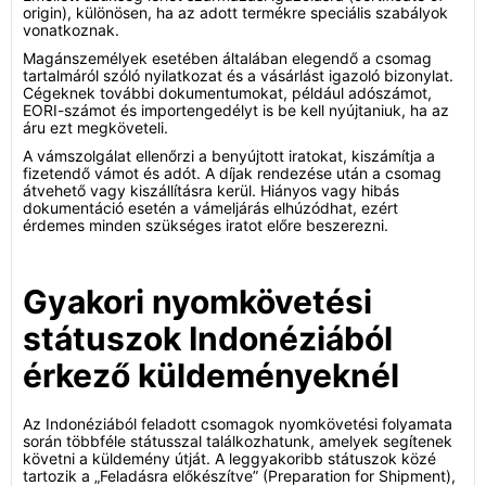
origin), különösen, ha az adott termékre speciális szabályok
vonatkoznak.
Magánszemélyek esetében általában elegendő a csomag
tartalmáról szóló nyilatkozat és a vásárlást igazoló bizonylat.
Cégeknek további dokumentumokat, például adószámot,
EORI-számot és importengedélyt is be kell nyújtaniuk, ha az
áru ezt megköveteli.
A vámszolgálat ellenőrzi a benyújtott iratokat, kiszámítja a
fizetendő vámot és adót. A díjak rendezése után a csomag
átvehető vagy kiszállításra kerül. Hiányos vagy hibás
dokumentáció esetén a vámeljárás elhúzódhat, ezért
érdemes minden szükséges iratot előre beszerezni.
Gyakori nyomkövetési
státuszok Indonéziából
érkező küldeményeknél
Az Indonéziából feladott csomagok nyomkövetési folyamata
során többféle státusszal találkozhatunk, amelyek segítenek
követni a küldemény útját. A leggyakoribb státuszok közé
tartozik a „Feladásra előkészítve” (Preparation for Shipment),