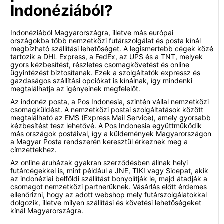
Indonéziából?
Indonéziából Magyarországra, illetve más európai
országokba több nemzetközi futárszolgálat és posta kínál
megbízható szállítási lehetőséget. A legismertebb cégek közé
tartozik a DHL Express, a FedEx, az UPS és a TNT, melyek
gyors kézbesítést, részletes csomagkövetést és online
ügyintézést biztosítanak. Ezek a szolgáltatók expressz és
gazdaságos szállítási opciókat is kínálnak, így mindenki
megtalálhatja az igényeinek megfelelőt.
Az indonéz posta, a Pos Indonesia, szintén vállal nemzetközi
csomagküldést. A nemzetközi postai szolgáltatások között
megtalálható az EMS (Express Mail Service), amely gyorsabb
kézbesítést tesz lehetővé. A Pos Indonesia együttműködik
más országok postáival, így a küldemények Magyarországon
a Magyar Posta rendszerén keresztül érkeznek meg a
címzettekhez.
Az online áruházak gyakran szerződésben állnak helyi
futárcégekkel is, mint például a JNE, TIKI vagy Sicepat, akik
az indonéziai belföldi szállítást bonyolítják le, majd átadják a
csomagot nemzetközi partnerüknek. Vásárlás előtt érdemes
ellenőrizni, hogy az adott webshop mely futárszolgálatokkal
dolgozik, illetve milyen szállítási és követési lehetőségeket
kínál Magyarországra.