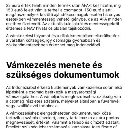
22 euró érték felett minden termék után ÁFA-t kell fizetni, míg
150 euró felett vám is terheli a csomagot. 150 euró alatti
magánszemélyek közötti ajándékcsomagok esetén bizonyos
esetekben vámmentesség vehető igénybe, de az ÁFA minden
esetben fizetendő. Az aktuális kulcsokról és mentességekről
érdemes a NAV hivatalos oldalán tájékozódni.
A vámkezelési folyamat és a díjak ismeretében elkerülhetőek
a váratlan költségek, így csomagja gyorsabban és
zökkenőmentesebben érkezhet meg Indonéziából.
Vámkezelés menete és
szükséges dokumentumok
Az Indonéziából érkező küldemények vámkezelése során első
lépésként a csomag beérkezik a magyarországi
vámszolgálathoz. A vámeljárás megkezdéséhez szükség van
a csomag részletes adataira, melyeket általában a fuvarlevél
vagy szállítólevél tartalmaz.
A vámkezeléshez elengedhetetlen dokumentumok közé
tartozik a számla (invoice), amely tartalmazza az áru pontos
megnevezését, értékét, valamint a feladó és címzett adatait.
Emellett szükség lehet származási igazolásra (certificate of