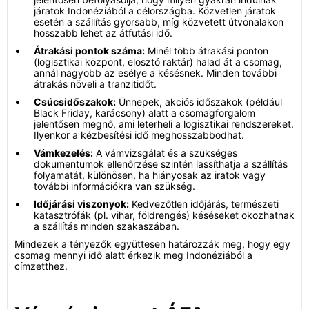
járatok Indonéziából a célországba. Közvetlen járatok
esetén a szállítás gyorsabb, míg közvetett útvonalakon
hosszabb lehet az átfutási idő.
Átrakási pontok száma:
Minél több átrakási ponton
(logisztikai központ, elosztó raktár) halad át a csomag,
annál nagyobb az esélye a késésnek. Minden további
átrakás növeli a tranzitidőt.
Csúcsidőszakok:
Ünnepek, akciós időszakok (például
Black Friday, karácsony) alatt a csomagforgalom
jelentősen megnő, ami leterheli a logisztikai rendszereket.
Ilyenkor a kézbesítési idő meghosszabbodhat.
Vámkezelés:
A vámvizsgálat és a szükséges
dokumentumok ellenőrzése szintén lassíthatja a szállítás
folyamatát, különösen, ha hiányosak az iratok vagy
további információkra van szükség.
Időjárási viszonyok:
Kedvezőtlen időjárás, természeti
katasztrófák (pl. vihar, földrengés) késéseket okozhatnak
a szállítás minden szakaszában.
Mindezek a tényezők együttesen határozzák meg, hogy egy
csomag mennyi idő alatt érkezik meg Indonéziából a
címzetthez.