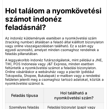
Hol találom a nyomkövetési
számot indonéz
feladásnál?
Az indonéz küldemények esetében a nyomkövetési szám
(tracking number) általában a feladó által kiállított bizonylaton
vagy online visszaigazolásban található. Ez a szám egy
egyedi azonosító, amelyet minden csomaghoz rendelnek a
feladás pillanatában.
A leggyakoribb indonéz futárszolgálatok, mint például a JNE,
TIKI, POS Indonesia vagy J&T Express, minden esetben
feltüntetik a nyomkövetési számot a feladási bizonylaton.
Online vásárláskor a webáruház vagy a piactér (például
Tokopedia, Shopee, Bukalapak) e-mailben vagy a rendelési
felületen jeleníti meg a csomaghoz tartozó adatokat, köztük a
nyomkövetési számot is.
Hol található a
Feladás típusa
nyomkövetési szám?
Személyes feladás
Feladási bizonylat (papír vagy