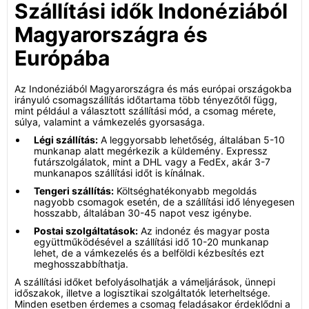
Szállítási idők Indonéziából
Magyarországra és
Európába
Az Indonéziából Magyarországra és más európai országokba
irányuló csomagszállítás időtartama több tényezőtől függ,
mint például a választott szállítási mód, a csomag mérete,
súlya, valamint a vámkezelés gyorsasága.
Légi szállítás:
A leggyorsabb lehetőség, általában 5-10
munkanap alatt megérkezik a küldemény. Expressz
futárszolgálatok, mint a DHL vagy a FedEx, akár 3-7
munkanapos szállítási időt is kínálnak.
Tengeri szállítás:
Költséghatékonyabb megoldás
nagyobb csomagok esetén, de a szállítási idő lényegesen
hosszabb, általában 30-45 napot vesz igénybe.
Postai szolgáltatások:
Az indonéz és magyar posta
együttműködésével a szállítási idő 10-20 munkanap
lehet, de a vámkezelés és a belföldi kézbesítés ezt
meghosszabbíthatja.
A szállítási időket befolyásolhatják a vámeljárások, ünnepi
időszakok, illetve a logisztikai szolgáltatók leterheltsége.
Minden esetben érdemes a csomag feladásakor érdeklődni a