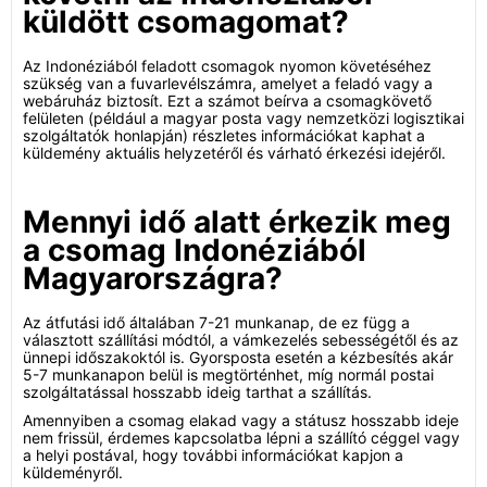
küldött csomagomat?
Az Indonéziából feladott csomagok nyomon követéséhez
szükség van a fuvarlevélszámra, amelyet a feladó vagy a
webáruház biztosít. Ezt a számot beírva a csomagkövető
felületen (például a magyar posta vagy nemzetközi logisztikai
szolgáltatók honlapján) részletes információkat kaphat a
küldemény aktuális helyzetéről és várható érkezési idejéről.
Mennyi idő alatt érkezik meg
a csomag Indonéziából
Magyarországra?
Az átfutási idő általában 7-21 munkanap, de ez függ a
választott szállítási módtól, a vámkezelés sebességétől és az
ünnepi időszakoktól is. Gyorsposta esetén a kézbesítés akár
5-7 munkanapon belül is megtörténhet, míg normál postai
szolgáltatással hosszabb ideig tarthat a szállítás.
Amennyiben a csomag elakad vagy a státusz hosszabb ideje
nem frissül, érdemes kapcsolatba lépni a szállító céggel vagy
a helyi postával, hogy további információkat kapjon a
küldeményről.