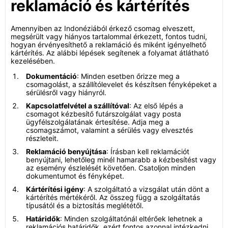
reklamáció és kártérítés
Amennyiben az Indonéziából érkező csomag elveszett,
megsérült vagy hiányos tartalommal érkezett, fontos tudni,
hogyan érvényesíthető a reklamáció és miként igényelhető
kártérítés. Az alábbi lépések segítenek a folyamat átlátható
kezelésében.
Dokumentáció
: Minden esetben őrizze meg a
csomagolást, a szállítólevelet és készítsen fényképeket a
sérülésről vagy hiányról.
Kapcsolatfelvétel a szállítóval
: Az első lépés a
csomagot kézbesítő futárszolgálat vagy posta
ügyfélszolgálatának értesítése. Adja meg a
csomagszámot, valamint a sérülés vagy elvesztés
részleteit.
Reklamáció benyújtása
: Írásban kell reklamációt
benyújtani, lehetőleg minél hamarabb a kézbesítést vagy
az esemény észlelését követően. Csatoljon minden
dokumentumot és fényképet.
Kártérítési igény
: A szolgáltató a vizsgálat után dönt a
kártérítés mértékéről. Az összeg függ a szolgáltatás
típusától és a biztosítás meglététől.
Határidők
: Minden szolgáltatónál eltérőek lehetnek a
reklamációs határidők, ezért fontos azonnal intézkedni