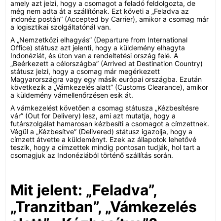
amely azt jelzi, hogy a csomagot a feladó feldolgozta, de
még nem adta át a szállítónak. Ezt követi a „Feladva az
indonéz postán” (Accepted by Carrier), amikor a csomag már
a logisztikai szolgáltatónál van.
A „Nemzetközi elhagyás” (Departure from International
Office) státusz azt jelenti, hogy a küldemény elhagyta
Indonéziát, és úton van a rendeltetési ország felé. A
„Beérkezett a célországba” (Arrived at Destination Country)
státusz jelzi, hogy a csomag már megérkezett
Magyarországra vagy egy másik európai országba. Ezután
következik a „Vámkezelés alatt” (Customs Clearance), amikor
a küldemény vámellenőrzésen esik át.
A vámkezelést követően a csomag státusza „Kézbesítésre
vár” (Out for Delivery) lesz, ami azt mutatja, hogy a
futárszolgálat hamarosan kézbesíti a csomagot a címzettnek.
Végül a „Kézbesítve” (Delivered) státusz igazolja, hogy a
címzett átvette a küldeményt. Ezek az állapotok lehetővé
teszik, hogy a címzettek mindig pontosan tudják, hol tart a
csomagjuk az Indonéziából történő szállítás során.
Mit jelent: „Feladva”,
„Tranzitban”, „Vámkezelés