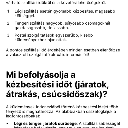
várható szállítási időkről és a követési lehetőségekről.
Légi szállítás esetén gyorsabb kézbesítés, magasabb
költséggel.
Tengeri szállítás nagyobb, súlyosabb csomagoknál
gazdaságosabb, de lassabb.
Postai szolgáltatások egyszerűbb, kisebb
küldeményekhez ajánlottak.
A pontos szállítási idő érdekében minden esetben ellenőrizze
a választott szolgáltató aktuális információit!
Mi befolyásolja a
kézbesítési időt (járatok,
átrakás, csúcsidőszak)?
A küldemények Indonéziából történő kézbesítési idejét több
tényező is meghatározza. Az alábbiakban összefoglaljuk a
legfontosabbakat:
Légi és tengeri járatok sűrűsége:
A szállítás sebességét
jelentősen befolyásolja, hogy milyen gyakran indulnak