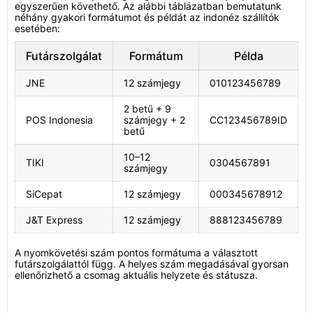
egyszerűen követhető. Az alábbi táblázatban bemutatunk
néhány gyakori formátumot és példát az indonéz szállítók
esetében:
Futárszolgálat
Formátum
Példa
JNE
12 számjegy
010123456789
2 betű + 9
POS Indonesia
számjegy + 2
CC123456789ID
betű
10–12
TIKI
0304567891
számjegy
SiCepat
12 számjegy
000345678912
J&T Express
12 számjegy
888123456789
A nyomkövetési szám pontos formátuma a választott
futárszolgálattól függ. A helyes szám megadásával gyorsan
ellenőrizhető a csomag aktuális helyzete és státusza.