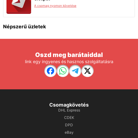
A csomag nyomon követése
Népszerű üzletek
Oszd meg barátaiddal
link egy ingyenes és hasznos szolgáltatásra
Csomagkövetés
DHL Express
CDEK
DPD
eBay