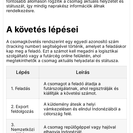
fontosabb állomáson rögzítik a csomag aktuális helyzetét és
státuszát, így mindig naprakész információk állnak
rendelkezésre.
A követés lépései
A csomagkövetés rendszerint egy egyedi azonosító szám
(tracking number) segítségével történik, amelyet a feladáskor
kap meg a feladó. Ezt a számot kell megadni a logisztikai
szolgáltató vagy a futárcég online felületén, ahol
megtekinthetők a csomag aktuális helyadatai és státusza.
Lépés
Leírás
A csomagot a feladó átadja a
1. Feladás
futárszolgálatnak, ahol regisztrálják és
kiállítják a követési számot.
A küldemény átesik a helyi
2. Export
vámkezelésen és elindul Indonéziából a
feldolgozás
célország felé.
3.
A csomag repülőgéppel vagy hajóval
Nemzetközi
elhagyja Indonéziát.