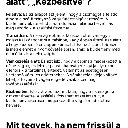
alatt”, „Kézbesítve”?
Feladva:
Ez az állapot azt jelenti, hogy a csomagot a feladó
átadta a szállítmányozó vagy futárszolgálat részére. A
küldemény ekkor elindul az indonéziai feladási helyről, és
megkezdődik a szállítási folyamat.
Tranzitban:
A csomag ebben a fázisban úton van egyik
logisztikai központból a másikba, vagy éppen átszállítás alatt
áll egy közbenső országon keresztül. Ez az állapot többször
is megjelenhet a nyomkövetés során, amíg a küldemény meg
nem érkezik a célországba.
Vámkezelés alatt:
Ez azt jelzi, hogy a csomag megérkezett a
célországba, és jelenleg a vámhatóság vizsgálja. Ilyenkor
ellenőrzik a tartalmát, értékét, valamint az esetlegesen
fizetendő vám- és adóterheket. A vámkezelés ideje változó
lehet, a folyamat végén engedélyezik a csomag
továbbszállítását.
Kézbesítve:
Ez az állapot azt mutatja, hogy a csomagot a
címzett átvette. A szállítási folyamat ezzel lezárult, a
küldemény sikeresen megérkezett a végső rendeltetési
helyére.
Mit tegyek, ha nem frissül a