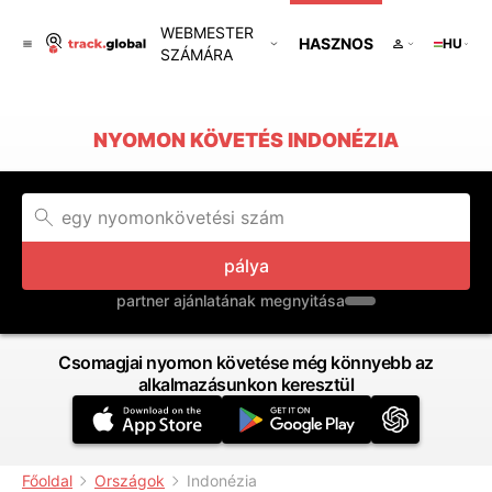
WEBMESTER
HASZNOS
HU
SZÁMÁRA
NYOMON KÖVETÉS INDONÉZIA
pálya
partner ajánlatának megnyitása
Csomagjai nyomon követése még könnyebb az
alkalmazásunkon keresztül
Főoldal
Országok
Indonézia