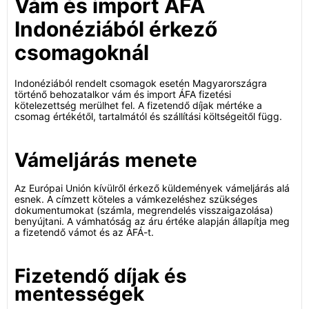
Vám és import ÁFA
Indonéziából érkező
csomagoknál
Indonéziából rendelt csomagok esetén Magyarországra
történő behozatalkor vám és import ÁFA fizetési
kötelezettség merülhet fel. A fizetendő díjak mértéke a
csomag értékétől, tartalmától és szállítási költségeitől függ.
Vámeljárás menete
Az Európai Unión kívülről érkező küldemények vámeljárás alá
esnek. A címzett köteles a vámkezeléshez szükséges
dokumentumokat (számla, megrendelés visszaigazolása)
benyújtani. A vámhatóság az áru értéke alapján állapítja meg
a fizetendő vámot és az ÁFÁ-t.
Fizetendő díjak és
mentességek