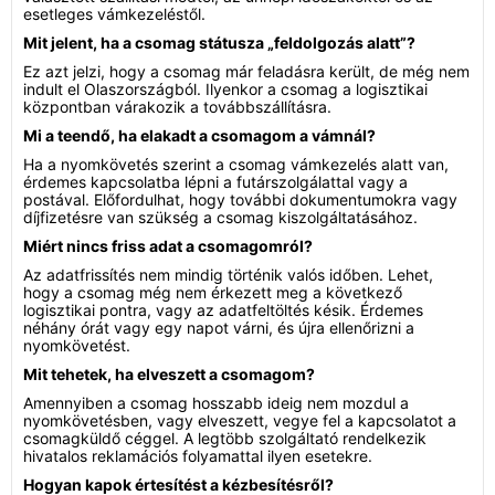
esetleges vámkezeléstől.
Mit jelent, ha a csomag státusza „feldolgozás alatt”?
Ez azt jelzi, hogy a csomag már feladásra került, de még nem
indult el Olaszországból. Ilyenkor a csomag a logisztikai
központban várakozik a továbbszállításra.
Mi a teendő, ha elakadt a csomagom a vámnál?
Ha a nyomkövetés szerint a csomag vámkezelés alatt van,
érdemes kapcsolatba lépni a futárszolgálattal vagy a
postával. Előfordulhat, hogy további dokumentumokra vagy
díjfizetésre van szükség a csomag kiszolgáltatásához.
Miért nincs friss adat a csomagomról?
Az adatfrissítés nem mindig történik valós időben. Lehet,
hogy a csomag még nem érkezett meg a következő
logisztikai pontra, vagy az adatfeltöltés késik. Érdemes
néhány órát vagy egy napot várni, és újra ellenőrizni a
nyomkövetést.
Mit tehetek, ha elveszett a csomagom?
Amennyiben a csomag hosszabb ideig nem mozdul a
nyomkövetésben, vagy elveszett, vegye fel a kapcsolatot a
csomagküldő céggel. A legtöbb szolgáltató rendelkezik
hivatalos reklamációs folyamattal ilyen esetekre.
Hogyan kapok értesítést a kézbesítésről?