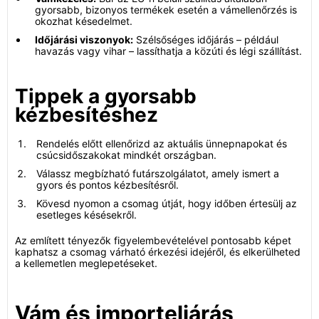
gyorsabb, bizonyos termékek esetén a vámellenőrzés is
okozhat késedelmet.
Időjárási viszonyok:
Szélsőséges időjárás – például
havazás vagy vihar – lassíthatja a közúti és légi szállítást.
Tippek a gyorsabb
kézbesítéshez
Rendelés előtt ellenőrizd az aktuális ünnepnapokat és
csúcsidőszakokat mindkét országban.
Válassz megbízható futárszolgálatot, amely ismert a
gyors és pontos kézbesítésről.
Kövesd nyomon a csomag útját, hogy időben értesülj az
esetleges késésekről.
Az említett tényezők figyelembevételével pontosabb képet
kaphatsz a csomag várható érkezési idejéről, és elkerülheted
a kellemetlen meglepetéseket.
Vám és importeljárás