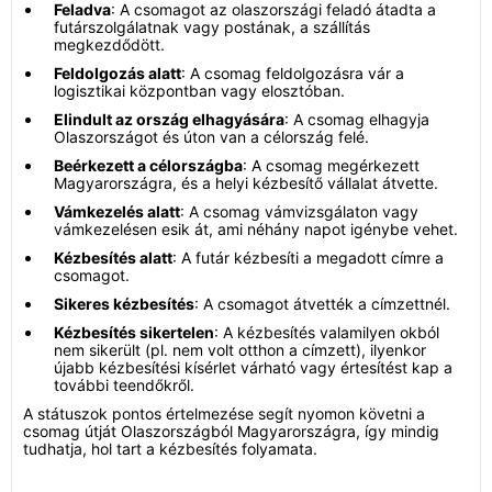
Feladva
: A csomagot az olaszországi feladó átadta a
futárszolgálatnak vagy postának, a szállítás
megkezdődött.
Feldolgozás alatt
: A csomag feldolgozásra vár a
logisztikai központban vagy elosztóban.
Elindult az ország elhagyására
: A csomag elhagyja
Olaszországot és úton van a célország felé.
Beérkezett a célországba
: A csomag megérkezett
Magyarországra, és a helyi kézbesítő vállalat átvette.
Vámkezelés alatt
: A csomag vámvizsgálaton vagy
vámkezelésen esik át, ami néhány napot igénybe vehet.
Kézbesítés alatt
: A futár kézbesíti a megadott címre a
csomagot.
Sikeres kézbesítés
: A csomagot átvették a címzettnél.
Kézbesítés sikertelen
: A kézbesítés valamilyen okból
nem sikerült (pl. nem volt otthon a címzett), ilyenkor
újabb kézbesítési kísérlet várható vagy értesítést kap a
további teendőkről.
A státuszok pontos értelmezése segít nyomon követni a
csomag útját Olaszországból Magyarországra, így mindig
tudhatja, hol tart a kézbesítés folyamata.