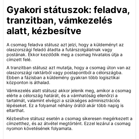
Gyakori státuszok: feladva,
tranzitban, vámkezelés
alatt, kézbesítve
A csomag feladva státusz azt jelzi, hogy a küldeményt az
olaszországi feladó átadta a futárszolgálatnak vagy
postának. Ekkor kezdődik meg a csomag hivatalos útja a
címzett felé.
A tranzitban státusz azt mutatja, hogy a csomag úton van az
olaszországi raktárból vagy postapontból a célországba.
Ebben a fázisban a küldemény gyakran több logisztikai
központon is áthalad.
Vámkezelés alatt státusz akkor jelenik meg, amikor a csomag
elérte a célország határát, és a vámhatóság ellenőrzi a
tartalmát, valamint elvégzi a szükséges adminisztrációs
lépéseket. Ez a folyamat néhány órától akár több napig is
eltarthat.
Kézbesítve státusz esetén a csomag sikeresen megérkezett a
címzetthez, és az átvétel megtörtént. Ezzel lezárul a csomag
nyomon követésének folyamata.