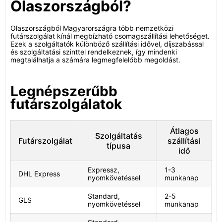
Olaszországból?
Olaszországból Magyarországra több nemzetközi
futárszolgálat kínál megbízható csomagszállítási lehetőséget.
Ezek a szolgáltatók különböző szállítási idővel, díjszabással
és szolgáltatási szinttel rendelkeznek, így mindenki
megtalálhatja a számára legmegfelelőbb megoldást.
Legnépszerűbb
futárszolgálatok
Átlagos
Szolgáltatás
Futárszolgálat
szállítási
típusa
idő
Expressz,
1-3
DHL Express
nyomkövetéssel
munkanap
Standard,
2-5
GLS
nyomkövetéssel
munkanap