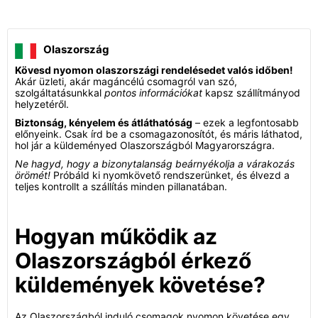
Olaszország
Kövesd nyomon olaszországi rendelésedet valós időben!
Akár üzleti, akár magáncélú csomagról van szó,
szolgáltatásunkkal
pontos információkat
kapsz szállítmányod
helyzetéről.
Biztonság, kényelem és átláthatóság
– ezek a legfontosabb
előnyeink. Csak írd be a csomagazonosítót, és máris láthatod,
hol jár a küldeményed Olaszországból Magyarországra.
Ne hagyd, hogy a bizonytalanság beárnyékolja a várakozás
örömét!
Próbáld ki nyomkövető rendszerünket, és élvezd a
teljes kontrollt a szállítás minden pillanatában.
Hogyan működik az
Olaszországból érkező
küldemények követése?
Az Olaszországból induló csomagok nyomon követése egy