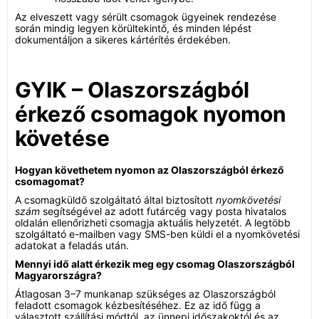
Az elveszett vagy sérült csomagok ügyeinek rendezése
során mindig legyen körültekintő, és minden lépést
dokumentáljon a sikeres kártérítés érdekében.
GYIK – Olaszországból
érkező csomagok nyomon
követése
Hogyan követhetem nyomon az Olaszországból érkező
csomagomat?
A csomagküldő szolgáltató által biztosított
nyomkövetési
szám
segítségével az adott futárcég vagy posta hivatalos
oldalán ellenőrizheti csomagja aktuális helyzetét. A legtöbb
szolgáltató e-mailben vagy SMS-ben küldi el a nyomkövetési
adatokat a feladás után.
Mennyi idő alatt érkezik meg egy csomag Olaszországból
Magyarországra?
Átlagosan 3–7 munkanap szükséges az Olaszországból
feladott csomagok kézbesítéséhez. Ez az idő függ a
választott szállítási módtól, az ünnepi időszakoktól és az