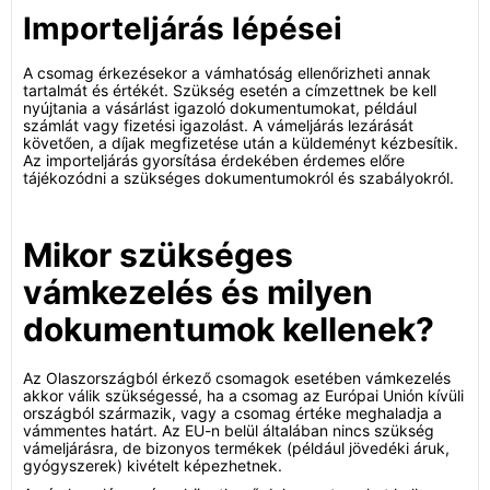
Importeljárás lépései
A csomag érkezésekor a vámhatóság ellenőrizheti annak
tartalmát és értékét. Szükség esetén a címzettnek be kell
nyújtania a vásárlást igazoló dokumentumokat, például
számlát vagy fizetési igazolást. A vámeljárás lezárását
követően, a díjak megfizetése után a küldeményt kézbesítik.
Az importeljárás gyorsítása érdekében érdemes előre
tájékozódni a szükséges dokumentumokról és szabályokról.
Mikor szükséges
vámkezelés és milyen
dokumentumok kellenek?
Az Olaszországból érkező csomagok esetében vámkezelés
akkor válik szükségessé, ha a csomag az Európai Unión kívüli
országból származik, vagy a csomag értéke meghaladja a
vámmentes határt. Az EU-n belül általában nincs szükség
vámeljárásra, de bizonyos termékek (például jövedéki áruk,
gyógyszerek) kivételt képezhetnek.