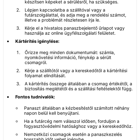
készítsen képeket a sérülésről, ha szükséges.
Lépjen kapcsolatba a szállítóval vagy a
futárszolgálattal, és adja meg a rendelési számot,
illetve a problémát részletesen írja le.
Kérje el a hivatalos panaszbejelentő űrlapot vagy
használja az online ügyfélszolgálati felületet.
Kártérítés igénylése:
Őrizze meg minden dokumentumát: számla,
nyomkövetési információ, fénykép a sérült
csomagról.
Kérje a szállítótól vagy a kereskedőtől a kártérítési
folyamat elindítását.
A kártérítés összege általában a csomag értékétől, a
biztosítás meglététől és a szállítási feltételektől függ.
Fontos tudnivalók:
Panaszt általában a kézbesítéstől számított néhány
napon belül kell benyújtani.
Ha a futárcég nem válaszol időben, forduljon a
fogyasztóvédelmi hatósághoz vagy a kereskedőhöz.
Nemzetközi csomagok esetén a panaszkezelés
hosszabb időt vehet igénybe.