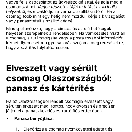
vegye fel a kapcsolatot az ügyfélszolgálattal, és adja meg a
csomagszámot.
Kérjen részletes tájékoztatást az aktuális
helyzetről
, és érdeklődjön a várható szállítási időről. Ha a
csomag több mint egy hétig nem mozdul, kérje a kivizsgálást
vagy panasztételt a szállító cégnél.
Mindig ellenőrizze, hogy a címzés és az elérhetőségek
helyesen szerepelnek a rendelésben. Ha vámkezelés miatt áll
a csomag, a futárszolgálat vagy a posta további információt
kérhet. Ilyen esetben gyorsan válaszoljon a megkeresésekre,
hogy a szállítás folytatódhasson.
Elveszett vagy sérült
csomag Olaszországból:
panasz és kártérítés
Ha az Olaszországból rendelt csomagja elveszett vagy
sérülten érkezett meg, fontos, hogy gyorsan és precízen
járjon el a panaszkezelés és kártérítés érdekében.
Panasz benyújtása:
Ellenőrizze a csomag nyomkövetési adatait és