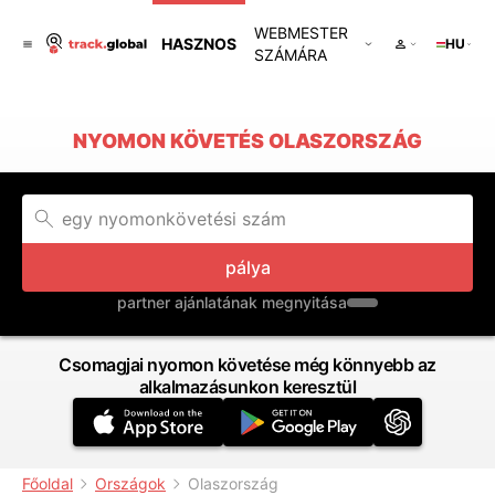
WEBMESTER
HASZNOS
HU
SZÁMÁRA
NYOMON KÖVETÉS OLASZORSZÁG
pálya
partner ajánlatának megnyitása
Csomagjai nyomon követése még könnyebb az
alkalmazásunkon keresztül
Főoldal
Országok
Olaszország