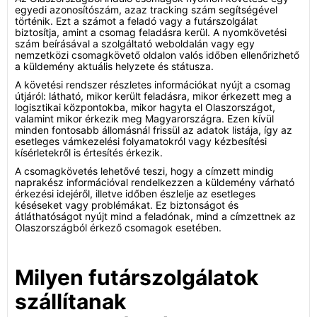
egyedi azonosítószám, azaz tracking szám segítségével
történik. Ezt a számot a feladó vagy a futárszolgálat
biztosítja, amint a csomag feladásra kerül. A nyomkövetési
szám beírásával a szolgáltató weboldalán vagy egy
nemzetközi csomagkövető oldalon valós időben ellenőrizhető
a küldemény aktuális helyzete és státusza.
A követési rendszer részletes információkat nyújt a csomag
útjáról: látható, mikor került feladásra, mikor érkezett meg a
logisztikai központokba, mikor hagyta el Olaszországot,
valamint mikor érkezik meg Magyarországra. Ezen kívül
minden fontosabb állomásnál frissül az adatok listája, így az
esetleges vámkezelési folyamatokról vagy kézbesítési
kísérletekről is értesítés érkezik.
A csomagkövetés lehetővé teszi, hogy a címzett mindig
naprakész információval rendelkezzen a küldemény várható
érkezési idejéről, illetve időben észlelje az esetleges
késéseket vagy problémákat. Ez biztonságot és
átláthatóságot nyújt mind a feladónak, mind a címzettnek az
Olaszországból érkező csomagok esetében.
Milyen futárszolgálatok
szállítanak