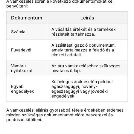
A vámkezelés során a következő dokumentumokat kell
benyújtani:
Dokumentum
Leírás
A vásárlás értékét és a termékek
Számla
részleteit tartalmazza.
A szállítást igazoló dokumentum,
Fuvarlevél
amely tartalmazza a feladó és a
címzett adatait.
Vámáru-
Az áru vámkezeléséhez szükséges
nyilatkozat
hivatalos űrlap.
Különleges áruk esetén például
Egyéb
egészségügyi, növény-
engedélyek
egészségügyi vagy jövedéki
engedélyek.
A vámkezelési eljárás gyorsabbá tétele érdekében érdemes
minden szükséges dokumentumot előre beszerezni és
pontosan kitölteni.