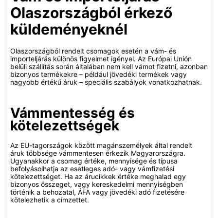
Olaszországból érkező
küldeményeknél
Olaszországból rendelt csomagok esetén a vám- és
importeljárás különös figyelmet igényel. Az Európai Unión
belüli szállítás során általában nem kell vámot fizetni, azonban
bizonyos termékekre – például jövedéki termékek vagy
nagyobb értékű áruk – speciális szabályok vonatkozhatnak.
Vámmentesség és
kötelezettségek
Az EU-tagországok között magánszemélyek által rendelt
áruk többsége vámmentesen érkezik Magyarországra.
Ugyanakkor a csomag értéke, mennyisége és típusa
befolyásolhatja az esetleges adó- vagy vámfizetési
kötelezettséget. Ha az árucikkek értéke meghalad egy
bizonyos összeget, vagy kereskedelmi mennyiségben
történik a behozatal, ÁFA vagy jövedéki adó fizetésére
kötelezhetik a címzettet.