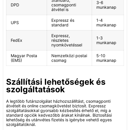
Standard,
3-6
DPD
csomagponti
munkanap
átvétel is
Expressz és
1-4
UPS
standard
munkanap
Expressz,
1-3
FedEx
részletes
munkanap
nyomkövetéssel
Magyar Posta
Nemzetközi postai
5-10
(EMS)
csomag
munkanap
Szállítási lehetőségek és
szolgáltatások
A legtöbb futárszolgálat házhozszállítást, csomagponti
átvételt és online csomagkövetést biztosít. Expressz
szolgáltatásokkal gyorsabb kézbesítés érhető el, míg a
standard opciók kedvezőbb árakat kínálnak. Biztosítási
lehetőség és utánvétes fizetés is igénybe vehető egyes
szolgáltatóknál.