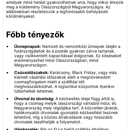
amelyek mind hatást gyakorolhatnak arra, hogy mikor érkezik
meg a küldemény Olaszországból Magyarországra. Az
alábbiakban részletezzük a legfontosabb befolyásoló
körülményeket.
Főbb tényezők
Ünnepnapok:
Nemzeti és nemzetközi ünnepek idején a
futárszolgálatok és a posták gyakran zárva tartanak,
vagy csökkentett kapacitással dolgoznak. Ez késéseket
eredményezhet mind Olaszországban, mind
Magyarországon.
Csúcsidőszakok:
Karácsony, Black Friday, vagy más
kiemelt vásárlási időszakok alatt a megnövekedett
csomagforgalom miatt a szállítási idő
meghosszabbodhat. A logisztikai központok ilyenkor
túlterheltek lehetnek.
Útvonal és távolság:
A kézbesítés ideje függ attól is,
hogy a csomag melyik olaszországi városból indul, és
Magyarország mely régiójába tart. A közvetlen járatok,
hatékonyabb útvonalak gyorsabb kézbesítést tesznek
lehetővé, míg a köztes átrakodások vagy hosszabb
útvonalak lassíthatják a folyamatot.
Vámkezelés:
Bár az EU-n belüli szállítás általában