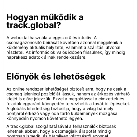
Hogyan működik a
track.global?
A weboldal használata egyszerű és intuitív. A
csomagazonosító beírását követően azonnal megjelenik a
küldemény aktuális helyzete, valamint a szállítási útvonal
részletei. Az információk valós időben frissülnek, így mindig
naprakész adatok állnak rendelkezésre.
Előnyök és lehetőségek
Az online rendszer lehetőséget biztosít arra, hogy ne csak a
csomag jelenlegi pozícióját lássuk, hanem az érkezés várható
idejét is előre jelezzük. Ezzel a megoldással a címzettek és
feladók egyaránt könnyedén tervezhetik a további lépéseket.
A globális lefedettség biztosítja, hogy a világ bármely
pontjáról érkező vagy oda tartó küldemények mozgása
könnyedén nyomon követhető legyen.
A track.global szolgáltatásával a felhasználók biztosak
lehetnek abban, hogy a csomagjaik állapotát mindig
pontosan ismerik, és bármilyen változásról azonnal