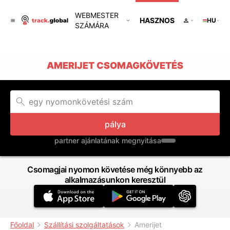
WEBMESTER
HASZNOS
HU
SZÁMÁRA
AMERIJET CSOMAGKÖVETÉS
pálya
partner ajánlatának megnyitása
Csomagjai nyomon követése még könnyebb az
alkalmazásunkon keresztül
Főoldal
Szállítási szolgáltatások
Amerijet