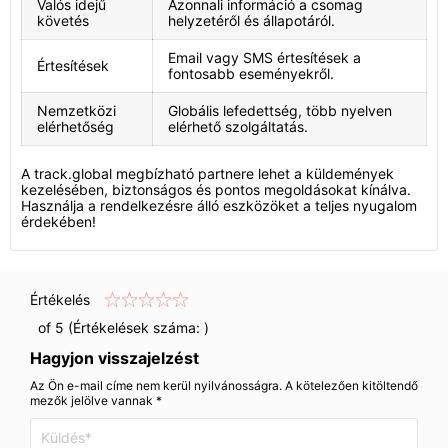
Valós idejű
Azonnali információ a csomag
követés
helyzetéről és állapotáról.
Email vagy SMS értesítések a
Értesítések
fontosabb eseményekről.
Nemzetközi
Globális lefedettség, több nyelven
elérhetőség
elérhető szolgáltatás.
A track.global megbízható partnere lehet a küldemények
kezelésében, biztonságos és pontos megoldásokat kínálva.
Használja a rendelkezésre álló eszközöket a teljes nyugalom
érdekében!
Értékelés
of 5 (Értékelések száma:
)
Hagyjon visszajelzést
Az Ön e-mail címe nem kerül nyilvánosságra. A kötelezően kitöltendő
mezők jelölve vannak *