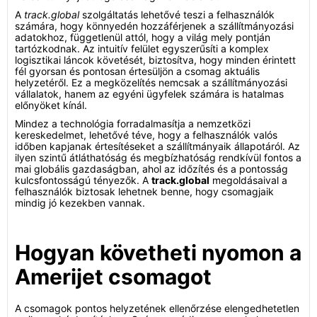
A
track.global
szolgáltatás lehetővé teszi a felhasználók
számára, hogy könnyedén hozzáférjenek a szállítmányozási
adatokhoz, függetlenül attól, hogy a világ mely pontján
tartózkodnak. Az intuitív felület egyszerűsíti a komplex
logisztikai láncok követését, biztosítva, hogy minden érintett
fél gyorsan és pontosan értesüljön a csomag aktuális
helyzetéről. Ez a megközelítés nemcsak a szállítmányozási
vállalatok, hanem az egyéni ügyfelek számára is hatalmas
előnyöket kínál.
Mindez a technológia forradalmasítja a nemzetközi
kereskedelmet, lehetővé téve, hogy a felhasználók valós
időben kapjanak értesítéseket a szállítmányaik állapotáról. Az
ilyen szintű átláthatóság és megbízhatóság rendkívül fontos a
mai globális gazdaságban, ahol az időzítés és a pontosság
kulcsfontosságú tényezők. A
track.global
megoldásaival a
felhasználók biztosak lehetnek benne, hogy csomagjaik
mindig jó kezekben vannak.
Hogyan követheti nyomon a
Amerijet csomagot
A csomagok pontos helyzetének ellenőrzése elengedhetetlen