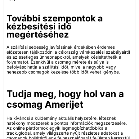
További szempontok a
kézbesítési idő
megértéséhez
A szállítási sebesség javításának érdekében érdemes
előzetesen tájékozódni a célország vámkezelési szabályairól
és az esetleges ünnepnapokról, amelyek késleltethetik a
folyamatot. Ezenkívül a csomag mérete és súlya is
befolyásolhatja a szállítási időt, mivel a nagyobb vagy
nehezebb csomagok kezelése több időt vehet igénybe.
Tudja meg, hogy hol van a
csomag Amerijet
Ha kíváncsi a küldemény aktuális helyzetére, léteznek
hatékony módszerek a pontos információk megszerzésére.
Az online platformok egyik legmegbízhatóbbika a
track.global, amely világszerte nyújt részletes adatokat a
csomagok hollétéről egy felhasználóbarát felületen keresztül.