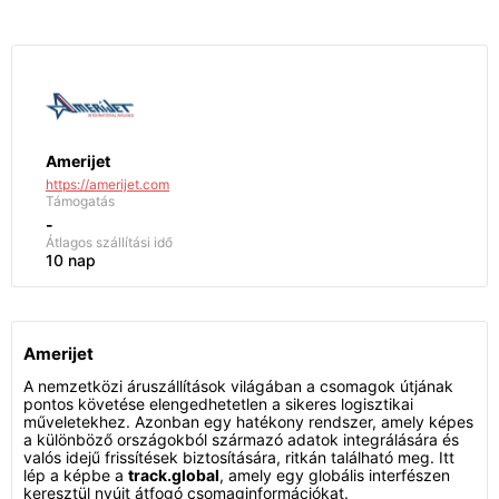
Amerijet
https://amerijet.com
Támogatás
-
Átlagos szállítási idő
10 nap
Amerijet
A nemzetközi áruszállítások világában a csomagok útjának
pontos követése elengedhetetlen a sikeres logisztikai
műveletekhez. Azonban egy hatékony rendszer, amely képes
a különböző országokból származó adatok integrálására és
valós idejű frissítések biztosítására, ritkán található meg. Itt
lép a képbe a
track.global
, amely egy globális interfészen
keresztül nyújt átfogó csomaginformációkat.