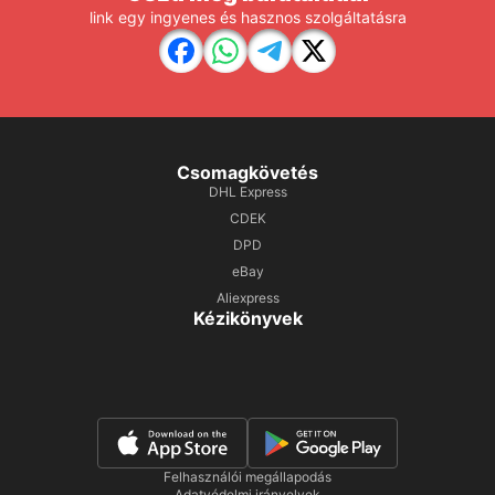
link egy ingyenes és hasznos szolgáltatásra
Csomagkövetés
DHL Express
CDEK
DPD
eBay
Aliexpress
Kézikönyvek
Felhasználói megállapodás
Adatvédelmi irányelvek