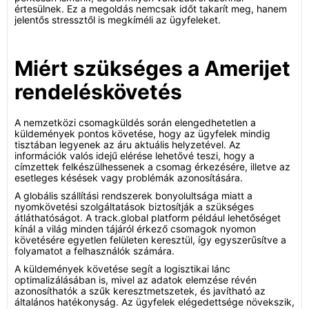
értesülnek. Ez a megoldás nemcsak időt takarít meg, hanem
jelentős stressztől is megkíméli az ügyfeleket.
Miért szükséges a Amerijet
rendeléskövetés
A nemzetközi csomagküldés során elengedhetetlen a
küldemények pontos követése, hogy az ügyfelek mindig
tisztában legyenek az áru aktuális helyzetével. Az
információk valós idejű elérése lehetővé teszi, hogy a
címzettek felkészülhessenek a csomag érkezésére, illetve az
esetleges késések vagy problémák azonosítására.
A globális szállítási rendszerek bonyolultsága miatt a
nyomkövetési szolgáltatások biztosítják a szükséges
átláthatóságot. A track.global platform például lehetőséget
kínál a világ minden tájáról érkező csomagok nyomon
követésére egyetlen felületen keresztül, így egyszerűsítve a
folyamatot a felhasználók számára.
A küldemények követése segít a logisztikai lánc
optimalizálásában is, mivel az adatok elemzése révén
azonosíthatók a szűk keresztmetszetek, és javítható az
általános hatékonyság. Az ügyfelek elégedettsége növekszik,