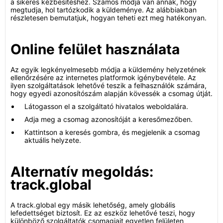
a sikeres kézbesítéshez. Számos módja van annak, hogy
megtudja, hol tartózkodik a küldeménye. Az alábbiakban
részletesen bemutatjuk, hogyan teheti ezt meg hatékonyan.
Online felület használata
Az egyik legkényelmesebb módja a küldemény helyzetének
ellenőrzésére az internetes platformok igénybevétele. Az
ilyen szolgáltatások lehetővé teszik a felhasználók számára,
hogy egyedi azonosítószám alapján kövessék a csomag útját.
Látogasson el a szolgáltató hivatalos weboldalára.
Adja meg a csomag azonosítóját a keresőmezőben.
Kattintson a keresés gombra, és megjelenik a csomag
aktuális helyzete.
Alternatív megoldás:
track.global
A track.global egy másik lehetőség, amely globális
lefedettséget biztosít. Ez az eszköz lehetővé teszi, hogy
különböző szolgáltatók csomagjait egyetlen felületen