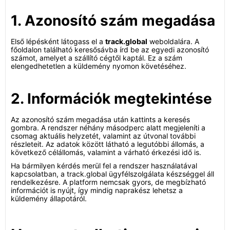
1. Azonosító szám megadása
Első lépésként látogass el a
track.global
weboldalára. A
főoldalon található keresősávba írd be az egyedi azonosító
számot, amelyet a szállító cégtől kaptál. Ez a szám
elengedhetetlen a küldemény nyomon követéséhez.
2. Információk megtekintése
Az azonosító szám megadása után kattints a keresés
gombra. A rendszer néhány másodperc alatt megjeleníti a
csomag aktuális helyzetét, valamint az útvonal további
részleteit. Az adatok között látható a legutóbbi állomás, a
következő célállomás, valamint a várható érkezési idő is.
Ha bármilyen kérdés merül fel a rendszer használatával
kapcsolatban, a track.global ügyfélszolgálata készséggel áll
rendelkezésre. A platform nemcsak gyors, de megbízható
információt is nyújt, így mindig naprakész lehetsz a
küldemény állapotáról.