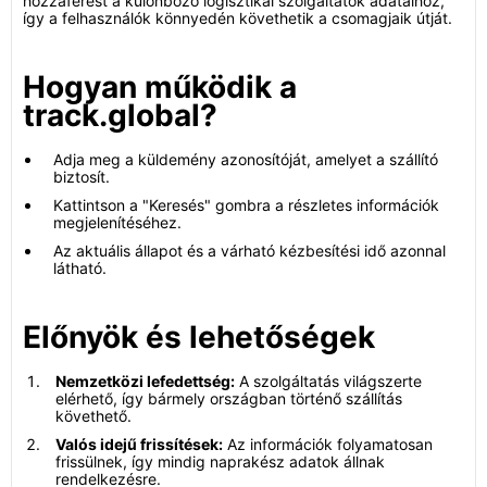
hozzáférést a különböző logisztikai szolgáltatók adataihoz,
így a felhasználók könnyedén követhetik a csomagjaik útját.
Hogyan működik a
track.global?
Adja meg a küldemény azonosítóját, amelyet a szállító
biztosít.
Kattintson a "Keresés" gombra a részletes információk
megjelenítéséhez.
Az aktuális állapot és a várható kézbesítési idő azonnal
látható.
Előnyök és lehetőségek
Nemzetközi lefedettség:
A szolgáltatás világszerte
elérhető, így bármely országban történő szállítás
követhető.
Valós idejű frissítések:
Az információk folyamatosan
frissülnek, így mindig naprakész adatok állnak
rendelkezésre.