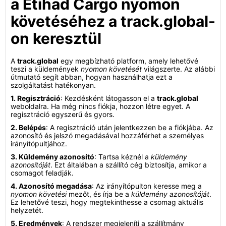
a Etihad Cargo nyomon
követéséhez a track.global-
on keresztül
A
track.global
egy megbízható platform, amely lehetővé
teszi a küldemények
nyomon követését
világszerte. Az alábbi
útmutató segít abban, hogyan használhatja ezt a
szolgáltatást hatékonyan.
1. Regisztráció
: Kezdésként látogasson el a
track.global
weboldalra. Ha még nincs fiókja, hozzon létre egyet. A
regisztráció egyszerű és gyors.
2. Belépés
: A regisztráció után jelentkezzen be a fiókjába. Az
azonosító és jelszó megadásával hozzáférhet a személyes
irányítópultjához.
3. Küldemény azonosító
: Tartsa kéznél a
küldemény
azonosítóját
. Ezt általában a szállító cég biztosítja, amikor a
csomagot feladják.
4. Azonosító megadása
: Az irányítópulton keresse meg a
nyomon követési
mezőt, és írja be a
küldemény azonosítóját
.
Ez lehetővé teszi, hogy megtekinthesse a csomag aktuális
helyzetét.
5. Eredmények
: A rendszer megjeleníti a szállítmány