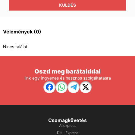
KÜLDÉS
Vélemények
(0)
Nincs találat.
Oszd meg barátaiddal
link egy ingyenes és hasznos szolgáltatásra
Csomagkövetés
Aliexpress
DHL Express