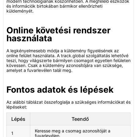
modern technológiának köszönhetően. A megfelelő eszközök
és információk birtokában bármikor ellenőrizheti
küldeményét.
Online követési rendszer
használata
A legkényelmesebb módja a küldemény figyelésének az
online felület használata. A track.global szolgáltatás lehetővé
teszi, hogy világszerte bármilyen csomagot egyetlen felületen
kövessen. Csak a küldemény azonosítójára van szüksége,
amelyet a fuvarlevélen talál meg.
Fontos adatok és lépések
Az alábbi táblázat összefoglalja a szükséges információkat és
lépéseket:
Lépés
Teendő
Keresse meg a csomag azonosítóját a
1
fuvarlevélen.