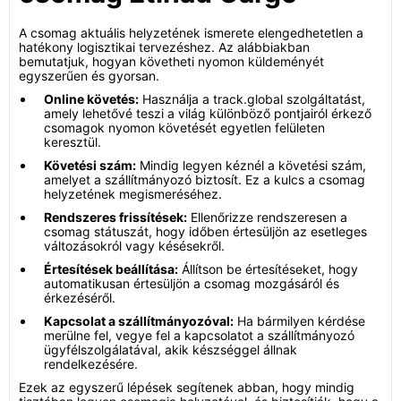
A csomag aktuális helyzetének ismerete elengedhetetlen a
hatékony logisztikai tervezéshez. Az alábbiakban
bemutatjuk, hogyan követheti nyomon küldeményét
egyszerűen és gyorsan.
Online követés:
Használja a track.global szolgáltatást,
amely lehetővé teszi a világ különböző pontjairól érkező
csomagok nyomon követését egyetlen felületen
keresztül.
Követési szám:
Mindig legyen kéznél a követési szám,
amelyet a szállítmányozó biztosít. Ez a kulcs a csomag
helyzetének megismeréséhez.
Rendszeres frissítések:
Ellenőrizze rendszeresen a
csomag státuszát, hogy időben értesüljön az esetleges
változásokról vagy késésekről.
Értesítések beállítása:
Állítson be értesítéseket, hogy
automatikusan értesüljön a csomag mozgásáról és
érkezéséről.
Kapcsolat a szállítmányozóval:
Ha bármilyen kérdése
merülne fel, vegye fel a kapcsolatot a szállítmányozó
ügyfélszolgálatával, akik készséggel állnak
rendelkezésére.
Ezek az egyszerű lépések segítenek abban, hogy mindig