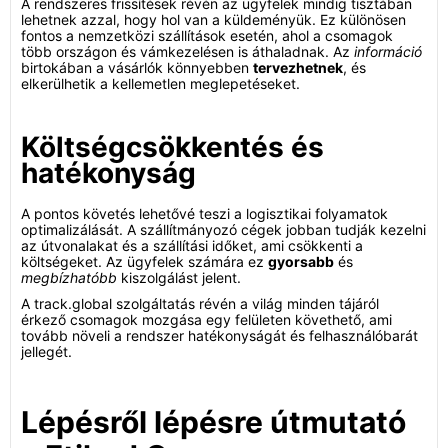
A rendszeres frissítések révén az ügyfelek mindig tisztában
lehetnek azzal, hogy hol van a küldeményük. Ez különösen
fontos a nemzetközi szállítások esetén, ahol a csomagok
több országon és vámkezelésen is áthaladnak. Az
információ
birtokában a vásárlók könnyebben
tervezhetnek
, és
elkerülhetik a kellemetlen meglepetéseket.
Költségcsökkentés és
hatékonyság
A pontos követés lehetővé teszi a logisztikai folyamatok
optimalizálását. A szállítmányozó cégek jobban tudják kezelni
az útvonalakat és a szállítási időket, ami csökkenti a
költségeket. Az ügyfelek számára ez
gyorsabb
és
megbízhatóbb
kiszolgálást jelent.
A track.global szolgáltatás révén a világ minden tájáról
érkező csomagok mozgása egy felületen követhető, ami
tovább növeli a rendszer hatékonyságát és felhasználóbarát
jellegét.
Lépésről lépésre útmutató