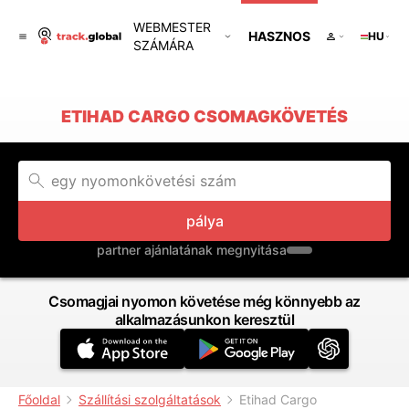
WEBMESTER
HASZNOS
HU
SZÁMÁRA
ETIHAD CARGO CSOMAGKÖVETÉS
pálya
partner ajánlatának megnyitása
Csomagjai nyomon követése még könnyebb az
alkalmazásunkon keresztül
Főoldal
Szállítási szolgáltatások
Etihad Cargo