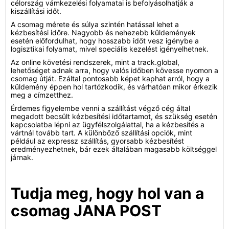
célország vámkezelési folyamatai is befolyásolhatják a
kiszállítási időt.
A csomag mérete és súlya szintén hatással lehet a
kézbesítési időre. Nagyobb és nehezebb küldemények
esetén előfordulhat, hogy hosszabb időt vesz igénybe a
logisztikai folyamat, mivel speciális kezelést igényelhetnek.
Az online követési rendszerek, mint a track.global,
lehetőséget adnak arra, hogy valós időben kövesse nyomon a
csomag útját. Ezáltal pontosabb képet kaphat arról, hogy a
küldemény éppen hol tartózkodik, és várhatóan mikor érkezik
meg a címzetthez.
Érdemes figyelembe venni a szállítást végző cég által
megadott becsült kézbesítési időtartamot, és szükség esetén
kapcsolatba lépni az ügyfélszolgálattal, ha a kézbesítés a
vártnál tovább tart. A különböző szállítási opciók, mint
például az expressz szállítás, gyorsabb kézbesítést
eredményezhetnek, bár ezek általában magasabb költséggel
járnak.
Tudja meg, hogy hol van a
csomag JANA POST