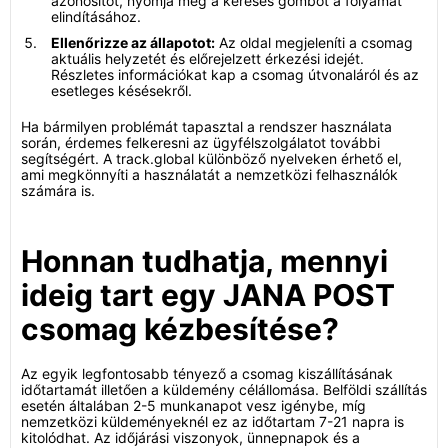
azonosítót, nyomja meg a keresés gombot a folyamat
elindításához.
Ellenőrizze az állapotot:
Az oldal megjeleníti a csomag
aktuális helyzetét és előrejelzett érkezési idejét.
Részletes információkat kap a csomag útvonaláról és az
esetleges késésekről.
Ha bármilyen problémát tapasztal a rendszer használata
során, érdemes felkeresni az ügyfélszolgálatot további
segítségért. A track.global különböző nyelveken érhető el,
ami megkönnyíti a használatát a nemzetközi felhasználók
számára is.
Honnan tudhatja, mennyi
ideig tart egy JANA POST
csomag kézbesítése?
Az egyik legfontosabb tényező a csomag kiszállításának
időtartamát illetően a küldemény célállomása. Belföldi szállítás
esetén általában 2-5 munkanapot vesz igénybe, míg
nemzetközi küldeményeknél ez az időtartam 7-21 napra is
kitolódhat. Az időjárási viszonyok, ünnepnapok és a