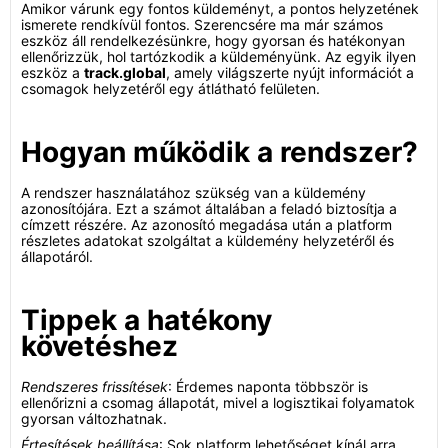
Amikor várunk egy fontos küldeményt, a pontos helyzetének
ismerete rendkívül fontos. Szerencsére ma már számos
eszköz áll rendelkezésünkre, hogy gyorsan és hatékonyan
ellenőrizzük, hol tartózkodik a küldeményünk. Az egyik ilyen
eszköz a
track.global
, amely világszerte nyújt információt a
csomagok helyzetéről egy átlátható felületen.
Hogyan működik a rendszer?
A rendszer használatához szükség van a küldemény
azonosítójára. Ezt a számot általában a feladó biztosítja a
címzett részére. Az azonosító megadása után a platform
részletes adatokat szolgáltat a küldemény helyzetéről és
állapotáról.
Tippek a hatékony
követéshez
Rendszeres frissítések
: Érdemes naponta többször is
ellenőrizni a csomag állapotát, mivel a logisztikai folyamatok
gyorsan változhatnak.
Értesítések beállítása
: Sok platform lehetőséget kínál arra,