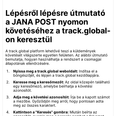
Lépésről lépésre útmutató
a JANA POST nyomon
követéséhez a track.global-
on keresztül
A track.global platform lehetővé teszi a küldemények
követését világszerte egyetlen felületen. Az alábbi útmutató
bemutatja, hogyan használhatja a rendszert a csomagjai
állapotának ellenőrzésére.
Nyissa meg a track.global weboldalt:
Indítsa el a
böngészőjét, és lépjen a track.global kezdőlapjára.
Keresse meg a keresőmezőt:
Az oldal közepén található
egy keresőmező, amelybe beírhatja a követési
azonosítót.
Adja meg a követési azonosítót:
Írja be a kapott számot
a mezőbe. Győződjön meg arról, hogy pontosan adta
meg az összes karaktert.
Kattintson a "Keresés" gombra:
Miután beírta az