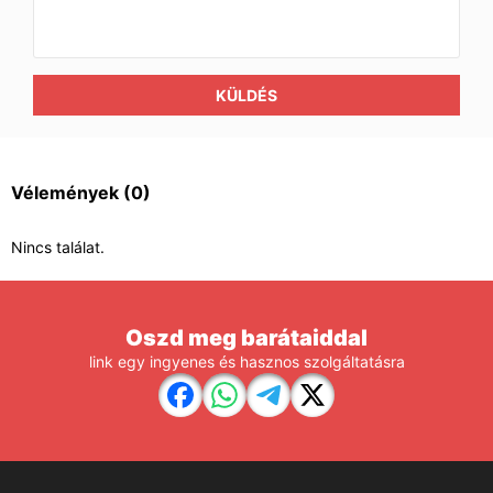
KÜLDÉS
Vélemények
(0)
Nincs találat.
Oszd meg barátaiddal
link egy ingyenes és hasznos szolgáltatásra