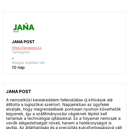
JANA POST
https://janapost.kz
Támogatás
-
Átlagos szállítási idő
10 nap
JANA POST
A nemzetközi kereskedelem fellendülése új kihívások elé
állította a logisztikai szektort. Napjainkban az ügyfelek
elvárják, hogy megrendeléseik pontosan nyomon követhetők
legyenek, így a szállítmányozási cégeknek lépést kell
tartaniuk a technológiai újításokkal. Ez a folyamat nemcsak a
vevők elégedettségét növeli, hanem a hatékonyságot is
javítja. Az átláthatóság és a precizitás kulcsfontosságúvá vált