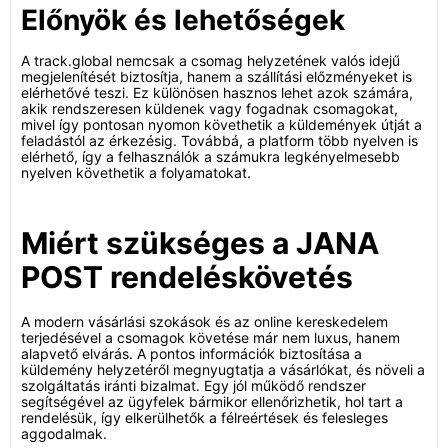
Előnyök és lehetőségek
A track.global nemcsak a csomag helyzetének valós idejű
megjelenítését biztosítja, hanem a szállítási előzményeket is
elérhetővé teszi. Ez különösen hasznos lehet azok számára,
akik rendszeresen küldenek vagy fogadnak csomagokat,
mivel így pontosan nyomon követhetik a küldemények útját a
feladástól az érkezésig. Továbbá, a platform több nyelven is
elérhető, így a felhasználók a számukra legkényelmesebb
nyelven követhetik a folyamatokat.
Miért szükséges a JANA
POST rendeléskövetés
A modern vásárlási szokások és az online kereskedelem
terjedésével a csomagok követése már nem luxus, hanem
alapvető elvárás. A pontos információk biztosítása a
küldemény helyzetéről megnyugtatja a vásárlókat, és növeli a
szolgáltatás iránti bizalmat. Egy jól működő rendszer
segítségével az ügyfelek bármikor ellenőrizhetik, hol tart a
rendelésük, így elkerülhetők a félreértések és felesleges
aggodalmak.