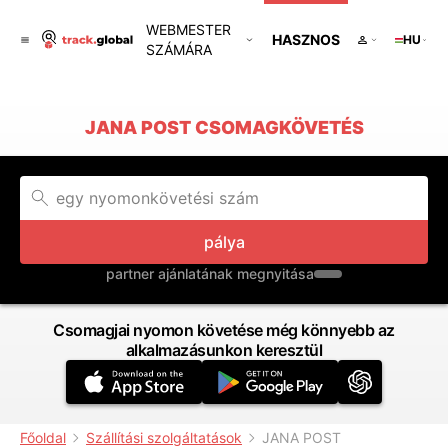
WEBMESTER
HASZNOS
HU
SZÁMÁRA
JANA POST CSOMAGKÖVETÉS
pálya
partner ajánlatának megnyitása
Csomagjai nyomon követése még könnyebb az
alkalmazásunkon keresztül
Főoldal
Szállítási szolgáltatások
JANA POST