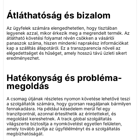
Átláthatóság és bizalom
Az ügyfelek számára elengedhetetlen, hogy tisztában
legyenek azzal, mikor érkezik meg a megrendelt termék. Az
átlátható követési folyamat révén csökken a vásárlói
panaszok száma, hiszen mindenki naprakész információkat
kap a szállítás állapotáról. Ez a transzparencia növeli az
elégedettséget és hűséget, amely hosszú távú üzleti sikert
eredményezhet.
Hatékonyság és probléma-
megoldás
A csomag útjának részletes nyomon követése lehetővé teszi
a szolgáltatók számára, hogy gyorsan reagáljanak bármilyen
fennakadásra. Ha például késedelem merül fel egy
tranzitpontnál, azonnal értesíthetik az érintetteket, és
megoldást kereshetnek. A track.global szolgáltatás
világszerte biztosítja a nyomkövetést egyetlen felületen,
amely tovább javítja az ügyfélélményt és a szolgáltatás
megbízhatóságát.