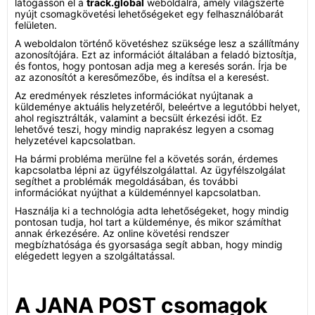
látogasson el a
track.global
weboldalra, amely világszerte
nyújt csomagkövetési lehetőségeket egy felhasználóbarát
felületen.
A weboldalon történő követéshez szüksége lesz a szállítmány
azonosítójára. Ezt az információt általában a feladó biztosítja,
és fontos, hogy pontosan adja meg a keresés során. Írja be
az azonosítót a keresőmezőbe, és indítsa el a keresést.
Az eredmények részletes információkat nyújtanak a
küldeménye aktuális helyzetéről, beleértve a legutóbbi helyet,
ahol regisztrálták, valamint a becsült érkezési időt. Ez
lehetővé teszi, hogy mindig naprakész legyen a csomag
helyzetével kapcsolatban.
Ha bármi probléma merülne fel a követés során, érdemes
kapcsolatba lépni az ügyfélszolgálattal. Az ügyfélszolgálat
segíthet a problémák megoldásában, és további
információkat nyújthat a küldeménnyel kapcsolatban.
Használja ki a technológia adta lehetőségeket, hogy mindig
pontosan tudja, hol tart a küldeménye, és mikor számíthat
annak érkezésére. Az online követési rendszer
megbízhatósága és gyorsasága segít abban, hogy mindig
elégedett legyen a szolgáltatással.
A JANA POST csomagok