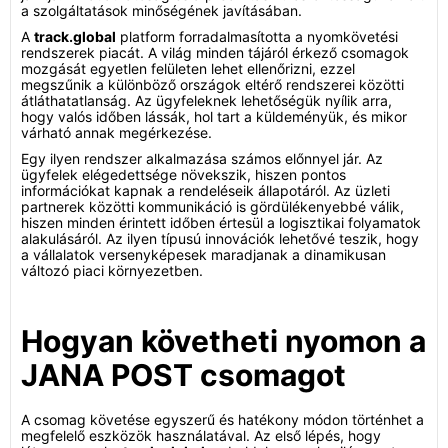
a szolgáltatások minőségének javításában.
A
track.global
platform forradalmasította a nyomkövetési
rendszerek piacát. A világ minden tájáról érkező csomagok
mozgását egyetlen felületen lehet ellenőrizni, ezzel
megszűnik a különböző országok eltérő rendszerei közötti
átláthatatlanság. Az ügyfeleknek lehetőségük nyílik arra,
hogy valós időben lássák, hol tart a küldeményük, és mikor
várható annak megérkezése.
Egy ilyen rendszer alkalmazása számos előnnyel jár. Az
ügyfelek elégedettsége növekszik, hiszen pontos
információkat kapnak a rendeléseik állapotáról. Az üzleti
partnerek közötti kommunikáció is gördülékenyebbé válik,
hiszen minden érintett időben értesül a logisztikai folyamatok
alakulásáról. Az ilyen típusú innovációk lehetővé teszik, hogy
a vállalatok versenyképesek maradjanak a dinamikusan
változó piaci környezetben.
Hogyan követheti nyomon a
JANA POST csomagot
A csomag követése egyszerű és hatékony módon történhet a
megfelelő eszközök használatával. Az első lépés, hogy