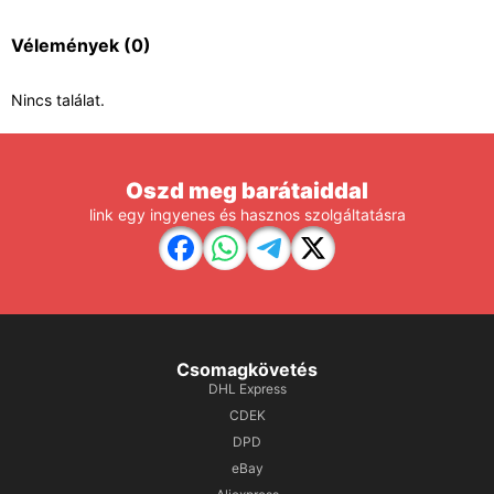
Vélemények
(0)
Nincs találat.
Oszd meg barátaiddal
link egy ingyenes és hasznos szolgáltatásra
Csomagkövetés
DHL Express
CDEK
DPD
eBay