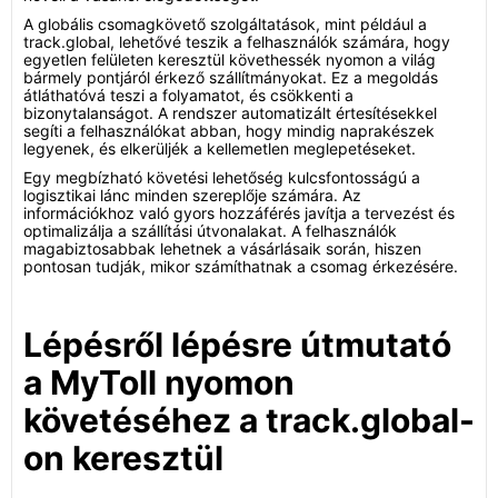
A globális csomagkövető szolgáltatások, mint például a
track.global, lehetővé teszik a felhasználók számára, hogy
egyetlen felületen keresztül követhessék nyomon a világ
bármely pontjáról érkező szállítmányokat. Ez a megoldás
átláthatóvá teszi a folyamatot, és csökkenti a
bizonytalanságot. A rendszer automatizált értesítésekkel
segíti a felhasználókat abban, hogy mindig naprakészek
legyenek, és elkerüljék a kellemetlen meglepetéseket.
Egy megbízható követési lehetőség kulcsfontosságú a
logisztikai lánc minden szereplője számára. Az
információkhoz való gyors hozzáférés javítja a tervezést és
optimalizálja a szállítási útvonalakat. A felhasználók
magabiztosabbak lehetnek a vásárlásaik során, hiszen
pontosan tudják, mikor számíthatnak a csomag érkezésére.
Lépésről lépésre útmutató
a MyToll nyomon
követéséhez a track.global-
on keresztül