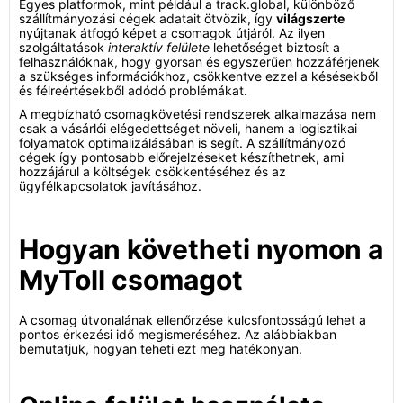
Egyes platformok, mint például a track.global, különböző
szállítmányozási cégek adatait ötvözik, így
világszerte
nyújtanak átfogó képet a csomagok útjáról. Az ilyen
szolgáltatások
interaktív felülete
lehetőséget biztosít a
felhasználóknak, hogy gyorsan és egyszerűen hozzáférjenek
a szükséges információkhoz, csökkentve ezzel a késésekből
és félreértésekből adódó problémákat.
A megbízható csomagkövetési rendszerek alkalmazása nem
csak a vásárlói elégedettséget növeli, hanem a logisztikai
folyamatok optimalizálásában is segít. A szállítmányozó
cégek így pontosabb előrejelzéseket készíthetnek, ami
hozzájárul a költségek csökkentéséhez és az
ügyfélkapcsolatok javításához.
Hogyan követheti nyomon a
MyToll csomagot
A csomag útvonalának ellenőrzése kulcsfontosságú lehet a
pontos érkezési idő megismeréséhez. Az alábbiakban
bemutatjuk, hogyan teheti ezt meg hatékonyan.