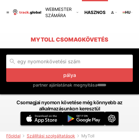
WEBMESTER
HASZNOS
HU
SZÁMÁRA
MYTOLL CSOMAGKÖVETÉS
pálya
partner ajánlatának megnyitása
Csomagjai nyomon követése még könnyebb az
alkalmazásunkon keresztül
Főoldal
Szállítási szolgáltatások
MyToll