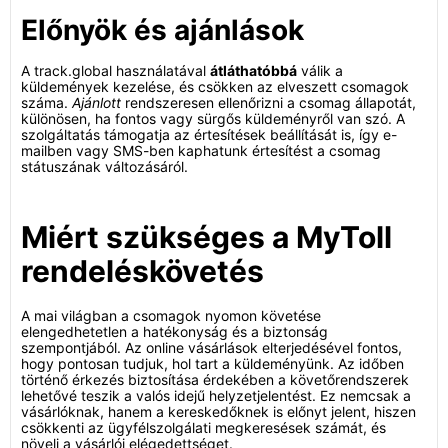
Előnyök és ajánlások
A track.global használatával
átláthatóbbá
válik a
küldemények kezelése, és csökken az elveszett csomagok
száma.
Ajánlott
rendszeresen ellenőrizni a csomag állapotát,
különösen, ha fontos vagy sürgős küldeményről van szó. A
szolgáltatás támogatja az értesítések beállítását is, így e-
mailben vagy SMS-ben kaphatunk értesítést a csomag
státuszának változásáról.
Miért szükséges a MyToll
rendeléskövetés
A mai világban a csomagok nyomon követése
elengedhetetlen a hatékonyság és a biztonság
szempontjából. Az online vásárlások elterjedésével fontos,
hogy pontosan tudjuk, hol tart a küldeményünk. Az időben
történő érkezés biztosítása érdekében a követőrendszerek
lehetővé teszik a valós idejű helyzetjelentést. Ez nemcsak a
vásárlóknak, hanem a kereskedőknek is előnyt jelent, hiszen
csökkenti az ügyfélszolgálati megkeresések számát, és
növeli a vásárlói elégedettséget.