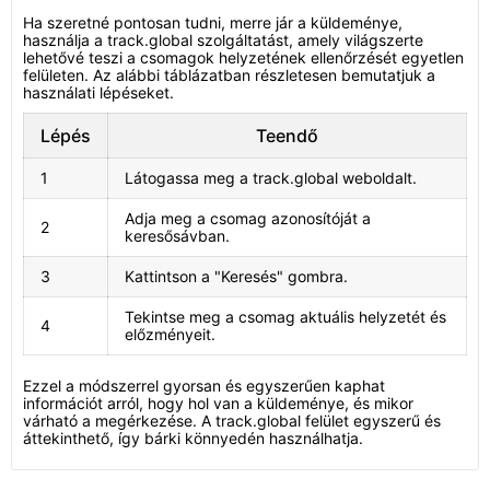
Ha szeretné pontosan tudni, merre jár a küldeménye,
használja a track.global szolgáltatást, amely világszerte
lehetővé teszi a csomagok helyzetének ellenőrzését egyetlen
felületen. Az alábbi táblázatban részletesen bemutatjuk a
használati lépéseket.
Lépés
Teendő
1
Látogassa meg a track.global weboldalt.
Adja meg a csomag azonosítóját a
2
keresősávban.
3
Kattintson a "Keresés" gombra.
Tekintse meg a csomag aktuális helyzetét és
4
előzményeit.
Ezzel a módszerrel gyorsan és egyszerűen kaphat
információt arról, hogy hol van a küldeménye, és mikor
várható a megérkezése. A track.global felület egyszerű és
áttekinthető, így bárki könnyedén használhatja.