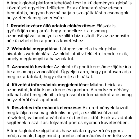
A track.global platform lehetővé teszi a küldemények globális
követését egyetlen felületen. Ez az útmutató részletesen
bemutatja, hogyan használhatja a szolgáltatást a csomagok
helyzetének megismerésére.
1.
Rendelkezésre álló adatok előkészítése:
Először is,
győződjön meg arról, hogy rendelkezik a csomag
azonosítójával, amelyet a szállító biztosított. Ez az azonosító
nélkülözhetetlen a pontos követéshez.
2.
Weboldal megnyitása:
Látogasson el a track.global
hivatalos weboldalára. Az oldal intuitív felülettel rendelkezik,
amely megkönnyíti a használatot.
3.
Azonosító bevitele:
Az oldal központi keresőmezőjébe írja
be a csomag azonosítóját. Ügyeljen arra, hogy pontosan adja
meg az adatokat, hogy elkerülje a hibákat.
4.
Követési információk megjelenítése:
Miután beírta az
azonosítót, kattintson a keresés gombra. A rendszer néhány
pillanat alatt megjeleníti a legfrissebb információkat a csomag
helyzetéről és állapotáról.
5.
Részletes információk elemzése:
Az eredmények között
megtalálja a csomag aktuális helyét, a szállítási útvonal
részleteit, valamint a várható kézbesítési időt. Ezek az adatok
segítenek a szállítási folyamat pontos nyomon követésében.
A track.global szolgáltatás használata egyszerű és gyors
módja annak, hogy mindig pontos információval rendelkezzen