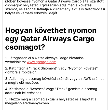
időben kövesse nyomon a Qatar Airways Cargo által szállított
csomagok helyzetét. Egyszerűen adja meg a követési
számot, és azonnal láthatja a küldemény aktuális tartózkodási
helyét és várható érkezési idejét.
Hogyan követhet nyomon
egy Qatar Airways Cargo
csomagot?
1. Látogasson el a Qatar Airways Cargo hivatalos
weboldalára:
www.qrcargo.com
.
2. Kattintson a "Track Shipment" vagy "Nyomon követés"
gombra a főoldalon.
3. Adja meg a csomag követési számát vagy az AWB számot
a megfelelő mezőbe.
4. Kattintson a "Keresés" vagy "Track" gombra a csomag
adatainak lekéréséhez.
5. Nézze meg a csomag aktuális helyzetét és állapotát a
megjelenő eredményekben.