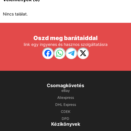
Nincs találat.
Oszd meg barátaiddal
link egy ingyenes és hasznos szolgáltatásra
Csomagkövetés
eBay
Aliexpress
DHL Express
CDEK
DPD
Kézikönyvek