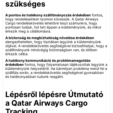
szükséges
A pontos és hatékony szállítmányozás érdekében
fontos,
hogy rendeléseinket nyomon kövessük. A Qatar Airways
Cargo rendeléskövetés lehetővé teszi számunkra, hogy
pontosan tudjuk, hol tart éppen a küldeményünk, és mikor
érkezik meg a célállomásra.
A biztonság és megbízhatóság növelése érdekében
elengedhetetlen, hogy tisztában legyünk a küldeményünk
útjával. A rendeléskövetés segítségével biztosíthatjuk, hogy a
szállítmányunk mindvégig biztonságban van, és időben
érkezik célba.
A hatékony kommunikáció és problémamegoldás
érdekében
fontos, hogy folyamatosan tájékozottak legyünk a
küldeményünk helyzetéről. Ha bármilyen probléma merül fel a
szállítás során, a rendeléskövetés segítségével gyorsabban
és hatékonyabban tudunk reagálni.
Lépésről lépésre Útmutató
a Qatar Airways Cargo
Tracking