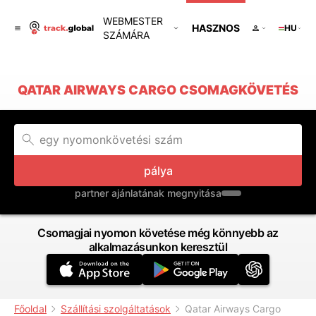
WEBMESTER
HASZNOS
HU
SZÁMÁRA
QATAR AIRWAYS CARGO CSOMAGKÖVETÉS
pálya
partner ajánlatának megnyitása
Csomagjai nyomon követése még könnyebb az
alkalmazásunkon keresztül
Főoldal
Szállítási szolgáltatások
Qatar Airways Cargo