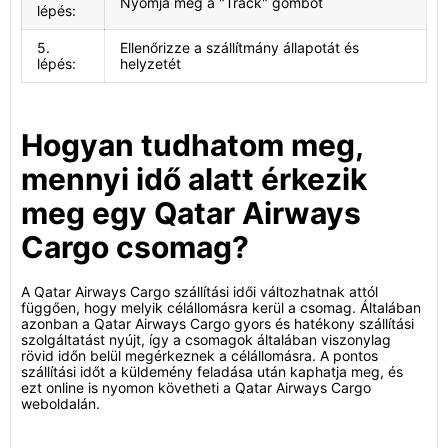
Nyomja meg a "Track" gombot
lépés:
5.
Ellenőrizze a szállítmány állapotát és
lépés:
helyzetét
Hogyan tudhatom meg,
mennyi idő alatt érkezik
meg egy Qatar Airways
Cargo csomag?
A Qatar Airways Cargo szállítási idői változhatnak attól
függően, hogy melyik célállomásra kerül a csomag. Általában
azonban a Qatar Airways Cargo gyors és hatékony szállítási
szolgáltatást nyújt, így a csomagok általában viszonylag
rövid időn belül megérkeznek a célállomásra. A pontos
szállítási időt a küldemény feladása után kaphatja meg, és
ezt online is nyomon követheti a Qatar Airways Cargo
weboldalán.