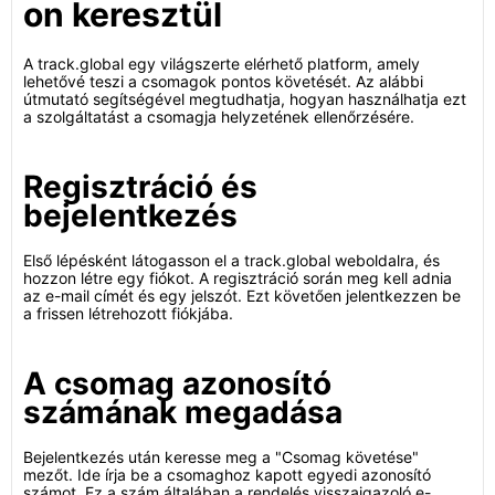
on keresztül
A track.global egy világszerte elérhető platform, amely
lehetővé teszi a csomagok pontos követését. Az alábbi
útmutató segítségével megtudhatja, hogyan használhatja ezt
a szolgáltatást a csomagja helyzetének ellenőrzésére.
Regisztráció és
bejelentkezés
Első lépésként látogasson el a track.global weboldalra, és
hozzon létre egy fiókot. A regisztráció során meg kell adnia
az e-mail címét és egy jelszót. Ezt követően jelentkezzen be
a frissen létrehozott fiókjába.
A csomag azonosító
számának megadása
Bejelentkezés után keresse meg a "Csomag követése"
mezőt. Ide írja be a csomaghoz kapott egyedi azonosító
számot. Ez a szám általában a rendelés visszaigazoló e-