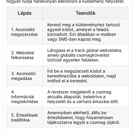
hogyan tudja hatékonyan ellenőrizni a küldemény helyzetét.
Lépés
Teendők
Keresd meg a küldeményhez tartozó
1. Azonosító
egyedi kódot, amelyet a feladó
megszerzése
biztosított. Ezt általában e-mailben
vagy SMS-ben kapod meg.
Látogass el a track.global weboldalra,
2. Weboldal
amely globális csomagkövetést
felkeresése
biztosít egyetlen felületen.
Írd be a megszerzett kódot a
3. Azonosító
keresőmezőbe a weboldalon, majd
megadása
indítsd el a keresést.
4.
A rendszer megjeleníti a csomag
Információk
aktuális állapotát, beleértve a
megtekintése
helyzetét és a várható érkezési időt.
Amennyiben elérhető, állíts be
5. Értesítések
értesítéseket, hogy folyamatosan
beállítása
tájékoztatva legyél a csomag útjáról.