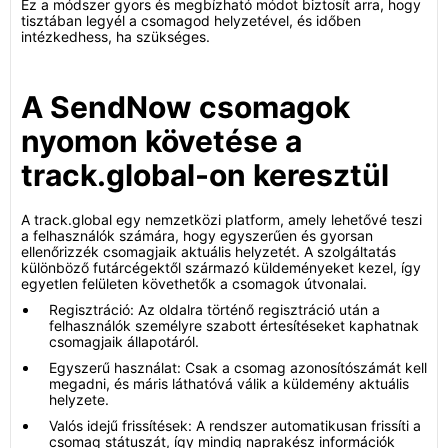
Ez a módszer gyors és megbízható módot biztosít arra, hogy
tisztában legyél a csomagod helyzetével, és időben
intézkedhess, ha szükséges.
A SendNow csomagok
nyomon követése a
track.global-on keresztül
A track.global egy nemzetközi platform, amely lehetővé teszi
a felhasználók számára, hogy egyszerűen és gyorsan
ellenőrizzék csomagjaik aktuális helyzetét. A szolgáltatás
különböző futárcégektől származó küldeményeket kezel, így
egyetlen felületen követhetők a csomagok útvonalai.
Regisztráció: Az oldalra történő regisztráció után a
felhasználók személyre szabott értesítéseket kaphatnak
csomagjaik állapotáról.
Egyszerű használat: Csak a csomag azonosítószámát kell
megadni, és máris láthatóvá válik a küldemény aktuális
helyzete.
Valós idejű frissítések: A rendszer automatikusan frissíti a
csomag státuszát, így mindig naprakész információk