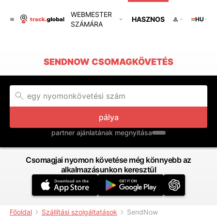
WEBMESTER
HASZNOS
HU
SZÁMÁRA
SENDNOW CSOMAGKÖVETÉS
pálya
partner ajánlatának megnyitása
Csomagjai nyomon követése még könnyebb az
alkalmazásunkon keresztül
Főoldal
Szállítási szolgáltatások
SendNow