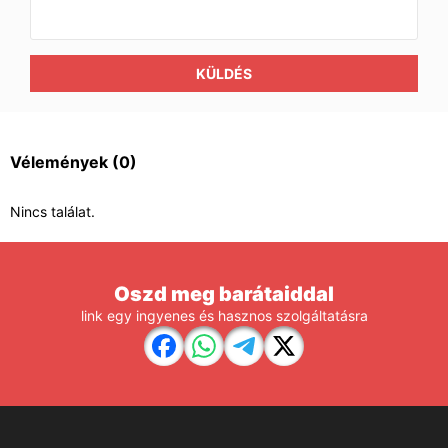
KÜLDÉS
Vélemények
(0)
Nincs találat.
Oszd meg barátaiddal
link egy ingyenes és hasznos szolgáltatásra