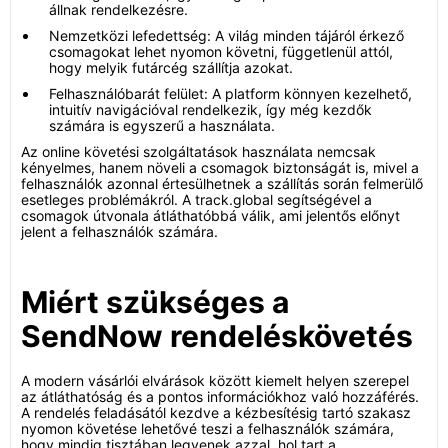
állnak rendelkezésre.
Nemzetközi lefedettség: A világ minden tájáról érkező
csomagokat lehet nyomon követni, függetlenül attól,
hogy melyik futárcég szállítja azokat.
Felhasználóbarát felület: A platform könnyen kezelhető,
intuitív navigációval rendelkezik, így még kezdők
számára is egyszerű a használata.
Az online követési szolgáltatások használata nemcsak
kényelmes, hanem növeli a csomagok biztonságát is, mivel a
felhasználók azonnal értesülhetnek a szállítás során felmerülő
esetleges problémákról. A track.global segítségével a
csomagok útvonala átláthatóbbá válik, ami jelentős előnyt
jelent a felhasználók számára.
Miért szükséges a
SendNow rendeléskövetés
A modern vásárlói elvárások között kiemelt helyen szerepel
az átláthatóság és a pontos információkhoz való hozzáférés.
A rendelés feladásától kezdve a kézbesítésig tartó szakasz
nyomon követése lehetővé teszi a felhasználók számára,
hogy mindig tisztában legyenek azzal, hol tart a