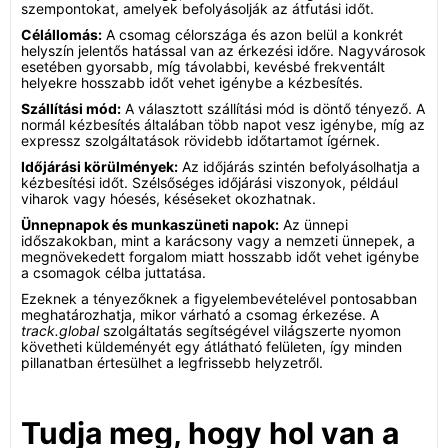
szempontokat, amelyek befolyásolják az átfutási időt.
Célállomás:
A csomag célországa és azon belül a konkrét
helyszín jelentős hatással van az érkezési időre. Nagyvárosok
esetében gyorsabb, míg távolabbi, kevésbé frekventált
helyekre hosszabb időt vehet igénybe a kézbesítés.
Szállítási mód:
A választott szállítási mód is döntő tényező. A
normál kézbesítés általában több napot vesz igénybe, míg az
expressz szolgáltatások rövidebb időtartamot ígérnek.
Időjárási körülmények:
Az időjárás szintén befolyásolhatja a
kézbesítési időt. Szélsőséges időjárási viszonyok, például
viharok vagy hóesés, késéseket okozhatnak.
Ünnepnapok és munkaszüneti napok:
Az ünnepi
időszakokban, mint a karácsony vagy a nemzeti ünnepek, a
megnövekedett forgalom miatt hosszabb időt vehet igénybe
a csomagok célba juttatása.
Ezeknek a tényezőknek a figyelembevételével pontosabban
meghatározhatja, mikor várható a csomag érkezése. A
track.global
szolgáltatás segítségével világszerte nyomon
követheti küldeményét egy átlátható felületen, így minden
pillanatban értesülhet a legfrissebb helyzetről.
Tudja meg, hogy hol van a