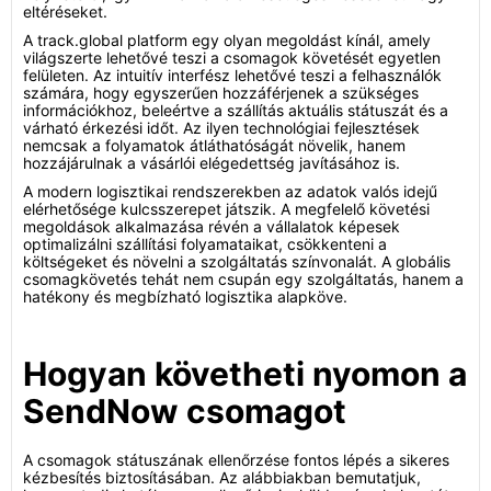
eltéréseket.
A track.global platform egy olyan megoldást kínál, amely
világszerte lehetővé teszi a csomagok követését egyetlen
felületen. Az intuitív interfész lehetővé teszi a felhasználók
számára, hogy egyszerűen hozzáférjenek a szükséges
információkhoz, beleértve a szállítás aktuális státuszát és a
várható érkezési időt. Az ilyen technológiai fejlesztések
nemcsak a folyamatok átláthatóságát növelik, hanem
hozzájárulnak a vásárlói elégedettség javításához is.
A modern logisztikai rendszerekben az adatok valós idejű
elérhetősége kulcsszerepet játszik. A megfelelő követési
megoldások alkalmazása révén a vállalatok képesek
optimalizálni szállítási folyamataikat, csökkenteni a
költségeket és növelni a szolgáltatás színvonalát. A globális
csomagkövetés tehát nem csupán egy szolgáltatás, hanem a
hatékony és megbízható logisztika alapköve.
Hogyan követheti nyomon a
SendNow csomagot
A csomagok státuszának ellenőrzése fontos lépés a sikeres
kézbesítés biztosításában. Az alábbiakban bemutatjuk,