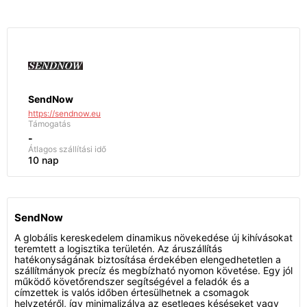
SendNow
https://sendnow.eu
Támogatás
-
Átlagos szállítási idő
10 nap
SendNow
A globális kereskedelem dinamikus növekedése új kihívásokat
teremtett a logisztika területén. Az áruszállítás
hatékonyságának biztosítása érdekében elengedhetetlen a
szállítmányok precíz és megbízható nyomon követése. Egy jól
működő követőrendszer segítségével a feladók és a
címzettek is valós időben értesülhetnek a csomagok
helyzetéről, így minimalizálva az esetleges késéseket vagy