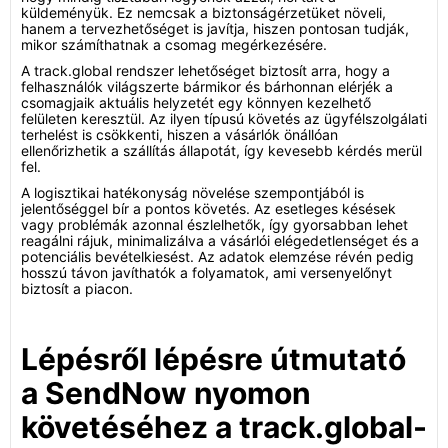
küldeményük. Ez nemcsak a biztonságérzetüket növeli,
hanem a tervezhetőséget is javítja, hiszen pontosan tudják,
mikor számíthatnak a csomag megérkezésére.
A track.global rendszer lehetőséget biztosít arra, hogy a
felhasználók világszerte bármikor és bárhonnan elérjék a
csomagjaik aktuális helyzetét egy könnyen kezelhető
felületen keresztül. Az ilyen típusú követés az ügyfélszolgálati
terhelést is csökkenti, hiszen a vásárlók önállóan
ellenőrizhetik a szállítás állapotát, így kevesebb kérdés merül
fel.
A logisztikai hatékonyság növelése szempontjából is
jelentőséggel bír a pontos követés. Az esetleges késések
vagy problémák azonnal észlelhetők, így gyorsabban lehet
reagálni rájuk, minimalizálva a vásárlói elégedetlenséget és a
potenciális bevételkiesést. Az adatok elemzése révén pedig
hosszú távon javíthatók a folyamatok, ami versenyelőnyt
biztosít a piacon.
Lépésről lépésre útmutató
a SendNow nyomon
követéséhez a track.global-