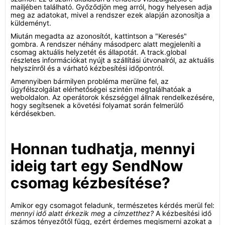
mailjében található. Győződjön meg arról, hogy helyesen adja
meg az adatokat, mivel a rendszer ezek alapján azonosítja a
küldeményt.
Miután megadta az azonosítót, kattintson a "Keresés"
gombra. A rendszer néhány másodperc alatt megjeleníti a
csomag aktuális helyzetét és állapotát. A track.global
részletes információkat nyújt a szállítási útvonalról, az aktuális
helyszínről és a várható kézbesítési időpontról.
Amennyiben bármilyen probléma merülne fel, az
ügyfélszolgálat elérhetőségei szintén megtalálhatóak a
weboldalon. Az operátorok készséggel állnak rendelkezésére,
hogy segítsenek a követési folyamat során felmerülő
kérdésekben.
Honnan tudhatja, mennyi
ideig tart egy SendNow
csomag kézbesítése?
Amikor egy csomagot feladunk, természetes kérdés merül fel:
mennyi idő alatt érkezik meg a címzetthez?
A kézbesítési idő
számos tényezőtől függ, ezért érdemes megismerni azokat a