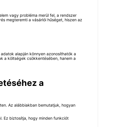
elem vagy probléma merül fel, a rendszer
érés megteremti a vásárlói hűséget, hiszen az
jű adatok alapján könnyen azonosíthatók a
csak a költségek csökkentésében, hanem a
etéséhez a
leten. Az alábbiakban bemutatjuk, hogyan
 Ez biztosítja, hogy minden funkciót