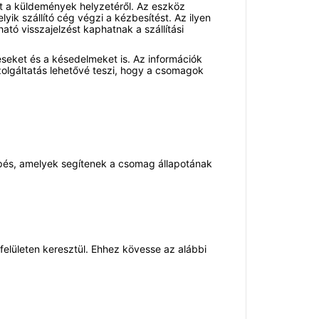
kat a küldemények helyzetéről. Az eszköz
yik szállító cég végzi a kézbesítést. Az ilyen
ó visszajelzést kaphatnak a szállítási
éseket és a késedelmeket is. Az információk
szolgáltatás lehetővé teszi, hogy a csomagok
lépés, amelyek segítenek a csomag állapotának
felületen keresztül. Ehhez kövesse az alábbi