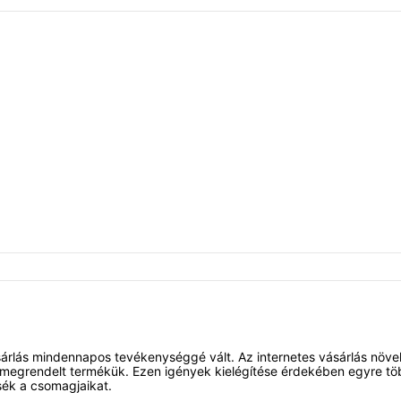
árlás mindennapos tevékenységgé vált. Az internetes vásárlás növ
a megrendelt termékük. Ezen igények kielégítése érdekében egyre töb
ék a csomagjaikat.