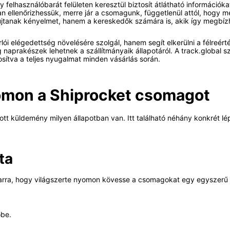
gy felhasználóbarát felületen keresztül biztosít átlátható információ
 ellenőrizhessük, merre jár a csomagunk, függetlenül attól, hogy mel
tanak kényelmet, hanem a kereskedők számára is, akik így megbízhat
 elégedettség növelésére szolgál, hanem segít elkerülni a félreért
ig naprakészek lehetnek a szállítmányaik állapotáról. A track.global 
osítva a teljes nyugalmat minden vásárlás során.
omon a Shiprocket csomagot
ott küldemény milyen állapotban van. Itt található néhány konkrét 
ta
ít arra, hogy világszerte nyomon kövesse a csomagokat egy egyszerű 
őbe.