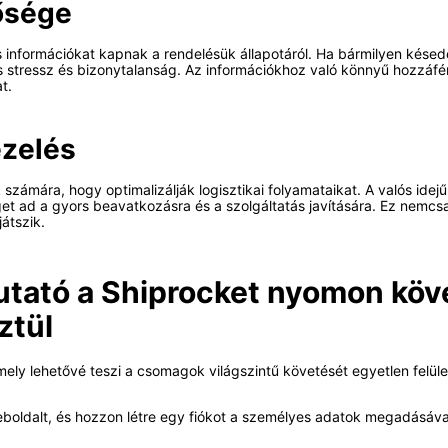
tősége
s információkat kapnak a rendelésük állapotáról. Ha bármilyen késed
eges stressz és bizonytalanság. Az információkhoz való könnyű hozzáf
t.
ezelés
számára, hogy optimalizálják logisztikai folyamataikat. A valós ide
séget ad a gyors beavatkozásra és a szolgáltatás javítására. Ez nem
játszik.
utató a Shiprocket nyomon köv
ztül
mely lehetővé teszi a csomagok világszintű követését egyetlen felü
boldalt, és hozzon létre egy fiókot a személyes adatok megadásával.