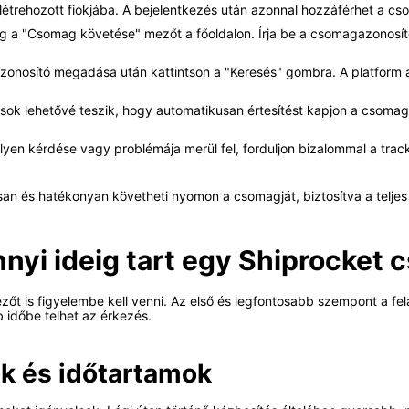
étrehozott fiókjába. A bejelentkezés után azonnal hozzáférhet a c
 a "Csomag követése" mezőt a főoldalon. Írja be a csomagazonosítót,
zonosító megadása után kattintson a "Keresés" gombra. A platform a
tások lehetővé teszik, hogy automatikusan értesítést kapjon a csomag 
yen kérdése vagy problémája merül fel, forduljon bizalommal a trac
n és hatékonyan követheti nyomon a csomagját, biztosítva a teljes ell
nyi ideig tart egy Shiprocket
t is figyelembe kell venni. Az első és legfontosabb szempont a fela
 időbe telhet az érkezés.
k és időtartamok