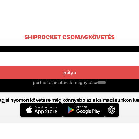
SHIPROCKET CSOMAGKÖVETÉS
pálya
partner ajánlatának megnyitása
gjai nyomon követése még könnyebb az alkalmazásunkon ker