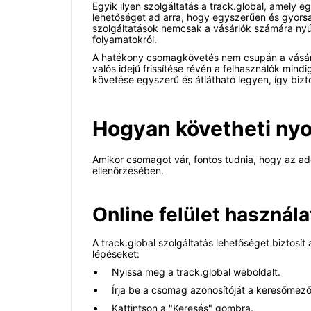
Egyik ilyen szolgáltatás a track.global, amely e
lehetőséget ad arra, hogy egyszerűen és gyorsan
szolgáltatások nemcsak a vásárlók számára nyúj
folyamatokról.
A hatékony csomagkövetés nem csupán a vásárlói
valós idejű frissítése révén a felhasználók mind
követése egyszerű és átlátható legyen, így bizt
Hogyan követheti ny
Amikor csomagot vár, fontos tudnia, hogy az ad
ellenőrzésében.
Online felület használa
A track.global szolgáltatás lehetőséget biztos
lépéseket:
Nyissa meg a track.global weboldalt.
Írja be a csomag azonosítóját a keresőmez
Kattintson a "Keresés" gombra.