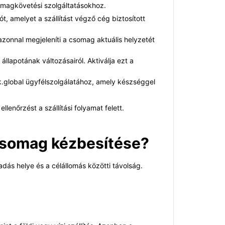
somagkövetési szolgáltatásokhoz.
 amelyet a szállítást végző cég biztosított
zonnal megjeleníti a csomag aktuális helyzetét
állapotának változásairól. Aktiválja ezt a
k.global ügyfélszolgálatához, amely készséggel
enőrzést a szállítási folyamat felett.
 csomag kézbesítése?
dás helye és a célállomás közötti távolság.