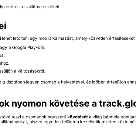
zetét és a szállítás részleteit.
ei
lehet letölteni egy mobilalkalmazást, amely közvetlen értesítéseket 
vagy a Google Play-ből.
ba.
shoz.
esüljön a változásokról.
dig tisztában legyen csomagja helyzetével, és időben értesüljön ann
k nyomon követése a track.glo
ehetővé teszi a csomagok egyszerű
követését
a világ bármely pontjár
llítmányokat, hiszen egyetlen felületen kezelhetik minden küldemé