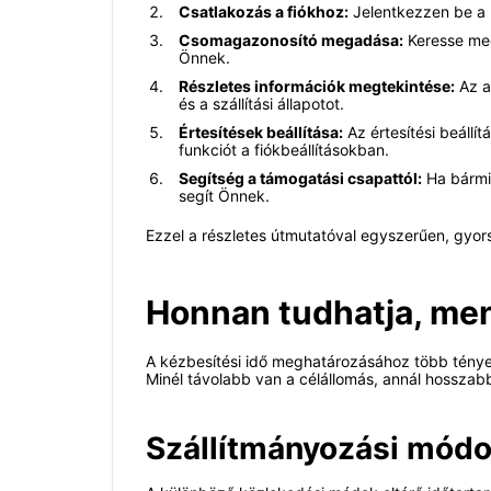
Csatlakozás a fiókhoz:
Jelentkezzen be a l
Csomagazonosító megadása:
Keresse meg
Önnek.
Részletes információk megtekintése:
Az a
és a szállítási állapotot.
Értesítések beállítása:
Az értesítési beállí
funkciót a fiókbeállításokban.
Segítség a támogatási csapattól:
Ha bármil
segít Önnek.
Ezzel a részletes útmutatóval egyszerűen, gyorsa
Honnan tudhatja, men
A kézbesítési idő meghatározásához több tényező
Minél távolabb van a célállomás, annál hosszabb
Szállítmányozási módo