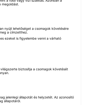
t a földi vagy vízi szállítás. Azonban a
b megoldást.
lisan nyújt lehetőséget a csomagok követésére
 meg a címzetthez.
mes ezeket is figyelembe venni a várható
világszerte biztosítja a csomagok követését
onyan.
 jelenlegi állapotát és helyzetét. Az azonosító
g állapotáról.