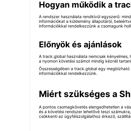
Hogyan működik a trac
A rendszer használata rendkívül egyszerű: min
információkat a küldemény állapotáról, beleértve
információkkal rendelkezzünk a csomagunk hollé
Előnyök és ajánlások
A track.global használata nemcsak kényelmes, 
a nyomon követési számot mindig kéznél tartani,
Összességében a track.global egy megbízható me
információkkal rendelkezzünk.
Miért szükséges a Sh
A pontos csomagkövetés elengedhetetlen a vásá
és a követési rendszer lehetővé teszi számukra, 
csökkenti az ügyfélszolgálathoz érkező, szállít