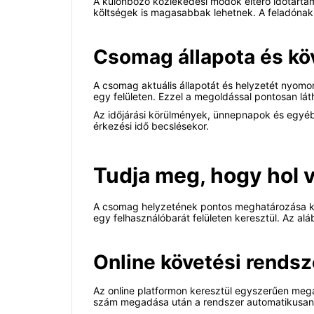
A különböző közlekedési módok eltérő időtartamo
költségek is magasabbak lehetnek. A feladónak
Csomag állapota és kö
A csomag aktuális állapotát és helyzetét nyomon
egy felületen. Ezzel a megoldással pontosan lá
Az időjárási körülmények, ünnepnapok és egyéb l
érkezési idő becslésekor.
Tudja meg, hogy hol 
A csomag helyzetének pontos meghatározása kulc
egy felhasználóbarát felületen keresztül. Az 
Online követési rendsz
Az online platformon keresztül egyszerűen mega
szám megadása után a rendszer automatikusan fr