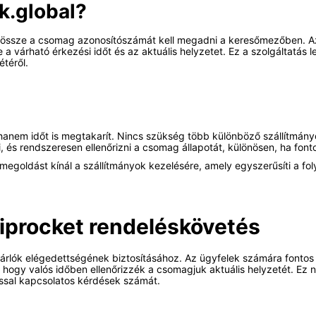
k.global?
dössze a csomag azonosítószámát kell megadni a keresőmezőben. Az o
 a várható érkezési időt és az aktuális helyzetet. Ez a szolgáltatás
téről.
hanem időt is megtakarít. Nincs szükség több különböző szállítmány
 és rendszeresen ellenőrizni a csomag állapotát, különösen, ha fonto
goldást kínál a szállítmányok kezelésére, amely egyszerűsíti a fol
iprocket rendeléskövetés
rlók elégedettségének biztosításához. Az ügyfelek számára fontos t
hogy valós időben ellenőrizzék a csomagjuk aktuális helyzetét. Ez növ
ással kapcsolatos kérdések számát.