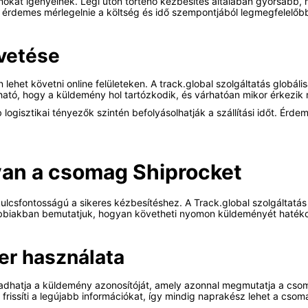
kat igényelnek. Légi úton történő kézbesítés általában gyorsabb, min
 érdemes mérlegelnie a költség és idő szempontjából legmegfelelőb
vetése
 lehet követni online felületeken. A track.global szolgáltatás globá
tható, hogy a küldemény hol tartózkodik, és várhatóan mikor érkezik
ogisztikai tényezők szintén befolyásolhatják a szállítási időt. Érde
van a csomag Shiprocket
sfontosságú a sikeres kézbesítéshez. A Track.global szolgáltatás 
alábbiakban bemutatjuk, hogyan követheti nyomon küldeményét haték
er használata
dhatja a küldemény azonosítóját, amely azonnal megmutatja a csomag
issíti a legújabb információkat, így mindig naprakész lehet a csoma