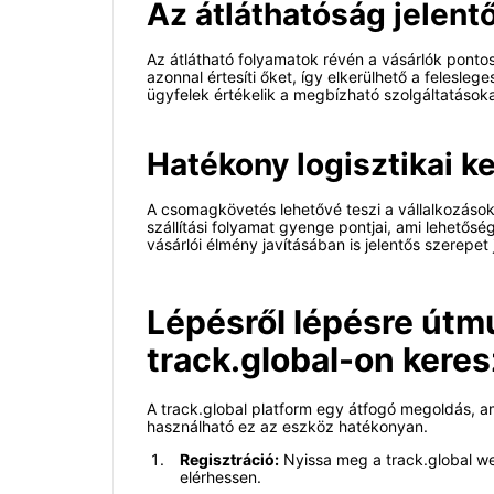
Az átláthatóság jelen
Az átlátható folyamatok révén a vásárlók ponto
azonnal értesíti őket, így elkerülhető a felesl
ügyfelek értékelik a megbízható szolgáltatásoka
Hatékony logisztikai k
A csomagkövetés lehetővé teszi a vállalkozások 
szállítási folyamat gyenge pontjai, ami lehető
vásárlói élmény javításában is jelentős szerepet 
Lépésről lépésre útm
track.global-on keres
A track.global platform egy átfogó megoldás, a
használható ez az eszköz hatékonyan.
Regisztráció:
Nyissa meg a track.global we
elérhessen.