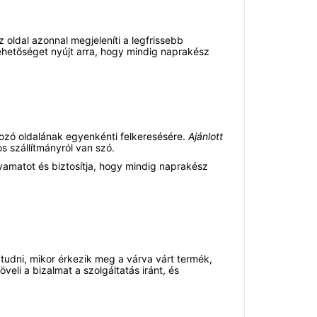
ldal azonnal megjeleníti a legfrissebb
 lehetőséget nyújt arra, hogy mindig naprakész
ozó oldalának egyenkénti felkeresésére.
Ajánlott
s szállítmányról van szó.
yamatot és biztosítja, hogy mindig naprakész
udni, mikor érkezik meg a várva várt termék,
eli a bizalmat a szolgáltatás iránt, és