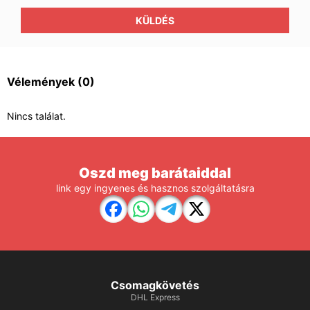
KÜLDÉS
Vélemények
(0)
Nincs találat.
Oszd meg barátaiddal
link egy ingyenes és hasznos szolgáltatásra
Csomagkövetés
DHL Express