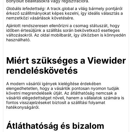
bonyolult beállításokra vagy regisztrációra.
Globális lefedettség:
A track.global a világ bármely pontjáról
érkező szállítmányokat képes kezelni, így ideális választás a
nemzetközi vásárlások követésére.
Ajánlott rendszeresen ellenőrizni a csomag státuszát, hogy
időben értesüljünk a szállítás során bekövetkező esetleges
változásokról. Az oldal mobilbarát, így útközben is könnyedén
használható.
Miért szükséges a Viewider
rendeléskövetés
A modern vásárlói igények kielégítése érdekében
elengedhetetlen, hogy a vásárlók pontosan nyomon tudják
követni megrendeléseik útját. Az átláthatóság nemcsak a
vásárlói elégedettséget növeli, hanem a vállalatok számára is
fontos visszajelzéseket biztosít a szállítási folyamat
hatékonyságáról.
Átláthatóság és bizalom