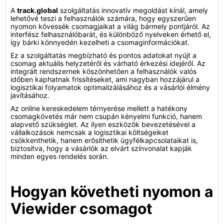
A
track.global
szolgáltatás innovatív megoldást kínál, amely
lehetővé teszi a felhasználók számára, hogy egyszerűen
nyomon kövessék csomagjaikat a világ bármely pontjáról. Az
interfész felhasználóbarát, és különböző nyelveken érhető el,
így bárki könnyedén kezelheti a csomaginformációkat.
Ez a szolgáltatás megbízható és pontos adatokat nyújt a
csomag aktuális helyzetéről és várható érkezési idejéről. Az
integrált rendszernek köszönhetően a felhasználók valós
időben kaphatnak frissítéseket, ami nagyban hozzájárul a
logisztikai folyamatok optimalizálásához és a vásárlói élmény
javításához.
Az online kereskedelem térnyerése mellett a hatékony
csomagkövetés már nem csupán kényelmi funkció, hanem
alapvető szükséglet. Az ilyen eszközök bevezetésével a
vállalkozások nemcsak a logisztikai költségeiket
csökkenthetik, hanem erősíthetik ügyfélkapcsolataikat is,
biztosítva, hogy a vásárlók az elvárt színvonalat kapják
minden egyes rendelés során.
Hogyan követheti nyomon a
Viewider csomagot