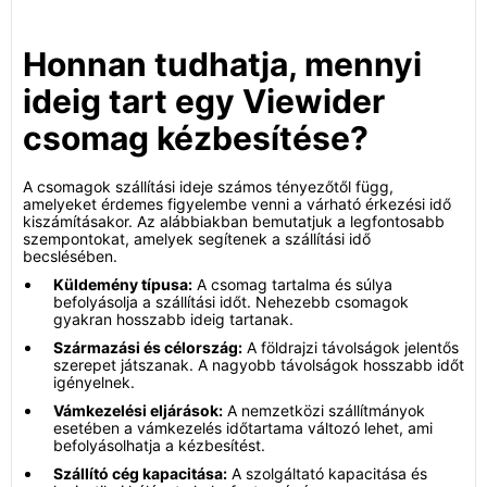
Honnan tudhatja, mennyi
ideig tart egy Viewider
csomag kézbesítése?
A csomagok szállítási ideje számos tényezőtől függ,
amelyeket érdemes figyelembe venni a várható érkezési idő
kiszámításakor. Az alábbiakban bemutatjuk a legfontosabb
szempontokat, amelyek segítenek a szállítási idő
becslésében.
Küldemény típusa:
A csomag tartalma és súlya
befolyásolja a szállítási időt. Nehezebb csomagok
gyakran hosszabb ideig tartanak.
Származási és célország:
A földrajzi távolságok jelentős
szerepet játszanak. A nagyobb távolságok hosszabb időt
igényelnek.
Vámkezelési eljárások:
A nemzetközi szállítmányok
esetében a vámkezelés időtartama változó lehet, ami
befolyásolhatja a kézbesítést.
Szállító cég kapacitása:
A szolgáltató kapacitása és