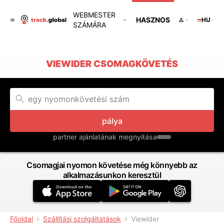
WEBMESTER
HASZNOS
HU
SZÁMÁRA
VIEWIDER CSOMAGKÖVETÉS
pálya
partner ajánlatának megnyitása
Csomagjai nyomon követése még könnyebb az
alkalmazásunkon keresztül
Főoldal
Szállítási szolgáltatások
Viewider