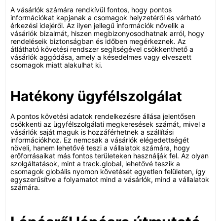
A vásárlók számára rendkívül fontos, hogy pontos
információkat kapjanak a csomagok helyzetéről és várható
érkezési idejéről. Az ilyen jellegű információk növelik a
vásárlók bizalmát, hiszen megbizonyosodhatnak arról, hogy
rendeléseik biztonságban és időben megérkeznek. Az
átlátható követési rendszer segítségével csökkenthető a
vásárlók aggódása, amely a késedelmes vagy elveszett
csomagok miatt alakulhat ki.
Hatékony ügyfélszolgálat
A pontos követési adatok rendelkezésre állása jelentősen
csökkenti az ügyfélszolgálati megkeresések számát, mivel a
vásárlók saját maguk is hozzáférhetnek a szállítási
információkhoz. Ez nemcsak a vásárlók elégedettségét
növeli, hanem lehetővé teszi a vállalatok számára, hogy
erőforrásaikat más fontos területeken használják fel. Az olyan
szolgáltatások, mint a track.global, lehetővé teszik a
csomagok globális nyomon követését egyetlen felületen, így
egyszerűsítve a folyamatot mind a vásárlók, mind a vállalatok
számára.