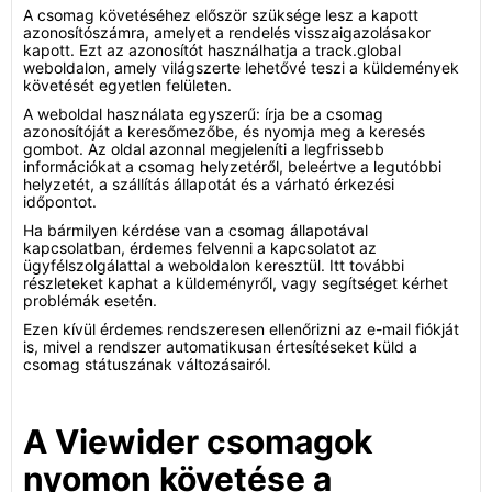
A csomag követéséhez először szüksége lesz a kapott
azonosítószámra, amelyet a rendelés visszaigazolásakor
kapott. Ezt az azonosítót használhatja a track.global
weboldalon, amely világszerte lehetővé teszi a küldemények
követését egyetlen felületen.
A weboldal használata egyszerű: írja be a csomag
azonosítóját a keresőmezőbe, és nyomja meg a keresés
gombot. Az oldal azonnal megjeleníti a legfrissebb
információkat a csomag helyzetéről, beleértve a legutóbbi
helyzetét, a szállítás állapotát és a várható érkezési
időpontot.
Ha bármilyen kérdése van a csomag állapotával
kapcsolatban, érdemes felvenni a kapcsolatot az
ügyfélszolgálattal a weboldalon keresztül. Itt további
részleteket kaphat a küldeményről, vagy segítséget kérhet
problémák esetén.
Ezen kívül érdemes rendszeresen ellenőrizni az e-mail fiókját
is, mivel a rendszer automatikusan értesítéseket küld a
csomag státuszának változásairól.
A Viewider csomagok
nyomon követése a