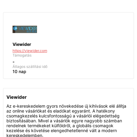
Viewider
https://viewider.com
Támogatás
-
Átlagos szállítási idő
10 nap
Viewider
Az e-kereskedelem gyors növekedése új kihívások elé állítja
az online vásárlókat és eladókat egyaránt. A hatékony
csomagkezelés kulcsfontosságú a vásárlói elégedettség
biztosításában. Mivel a vásárlók egyre nagyobb számban
rendelnek termékeket külföldről, a globális csomagok
kezelése és követése elengedhetetlenné vált a modern
kereskedelemben.