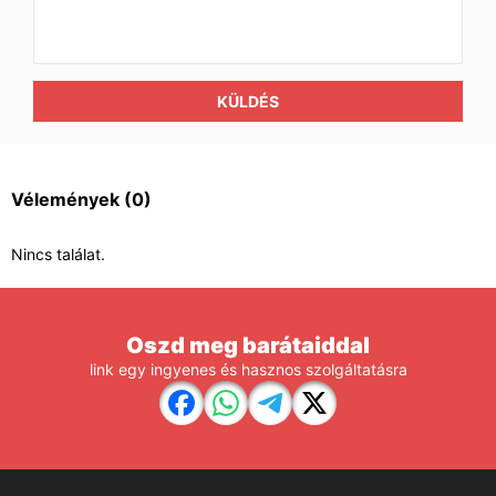
KÜLDÉS
Vélemények
(0)
Nincs találat.
Oszd meg barátaiddal
link egy ingyenes és hasznos szolgáltatásra