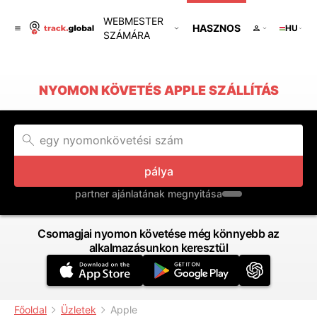
WEBMESTER
HASZNOS
HU
SZÁMÁRA
NYOMON KÖVETÉS APPLE SZÁLLÍTÁS
pálya
partner ajánlatának megnyitása
Csomagjai nyomon követése még könnyebb az
alkalmazásunkon keresztül
Főoldal
Üzletek
Apple