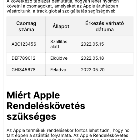
A következő táblázat bemutatja, hogyan lehet nyomon
követni a csomagokat, amelyeket az Apple áruházban
vásároltunk, a track.global szolgáltatás segítségével:
Csomag
Érkezés várható
Állapot
száma
dátuma
Szállítás
ABC123456
2022.05.15
alatt
DEF789012
Elküldve
2022.05.18
GHI345678
Feladva
2022.05.20
Miért Apple
Rendeléskövetés
szükséges
Az Apple termékek rendelésekor fontos lehet tudni, hogy hol
tart éppen a szállítás folyamata. Az Apple Rendeléskövetés