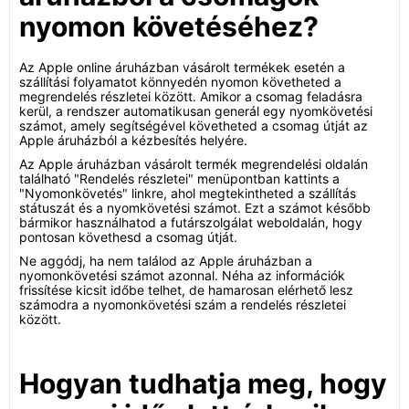
nyomon követéséhez?
Az Apple online áruházban vásárolt termékek esetén a
szállítási folyamatot könnyedén nyomon követheted a
megrendelés részletei között. Amikor a csomag feladásra
kerül, a rendszer automatikusan generál egy nyomkövetési
számot, amely segítségével követheted a csomag útját az
Apple áruházból a kézbesítés helyére.
Az Apple áruházban vásárolt termék megrendelési oldalán
található "Rendelés részletei" menüpontban kattints a
"Nyomonkövetés" linkre, ahol megtekintheted a szállítás
státuszát és a nyomkövetési számot. Ezt a számot később
bármikor használhatod a futárszolgálat weboldalán, hogy
pontosan követhesd a csomag útját.
Ne aggódj, ha nem találod az Apple áruházban a
nyomonkövetési számot azonnal. Néha az információk
frissítése kicsit időbe telhet, de hamarosan elérhető lesz
számodra a nyomonkövetési szám a rendelés részletei
között.
Hogyan tudhatja meg, hogy