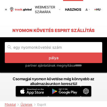
WEBMESTER
HASZNOS
HU
SZÁMÁRA
NYOMON KÖVETÉS ESPRIT SZÁLLÍTÁS
pálya
partner ajánlatának megnyitása
Csomagjai nyomon követése még könnyebb az
alkalmazásunkon keresztül
Főoldal
Üzletek
Esprit