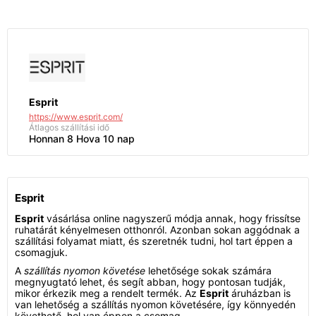
Esprit
https://www.esprit.com/
Átlagos szállítási idő
Honnan 8 Hova 10 nap
Esprit
Esprit
vásárlása online nagyszerű módja annak, hogy frissítse
ruhatárát kényelmesen otthonról. Azonban sokan aggódnak a
szállítási folyamat miatt, és szeretnék tudni, hol tart éppen a
csomagjuk.
A
szállítás nyomon követése
lehetősége sokak számára
megnyugtató lehet, és segít abban, hogy pontosan tudják,
mikor érkezik meg a rendelt termék. Az
Esprit
áruházban is
van lehetőség a szállítás nyomon követésére, így könnyedén
követhető, hol van éppen a csomag.