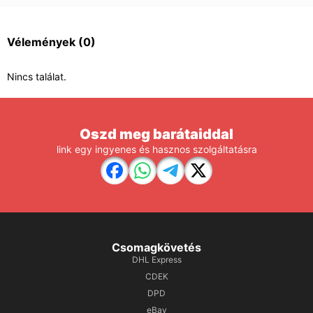
Vélemények
(0)
Nincs találat.
Oszd meg barátaiddal
link egy ingyenes és hasznos szolgáltatásra
Csomagkövetés
DHL Express
CDEK
DPD
eBay