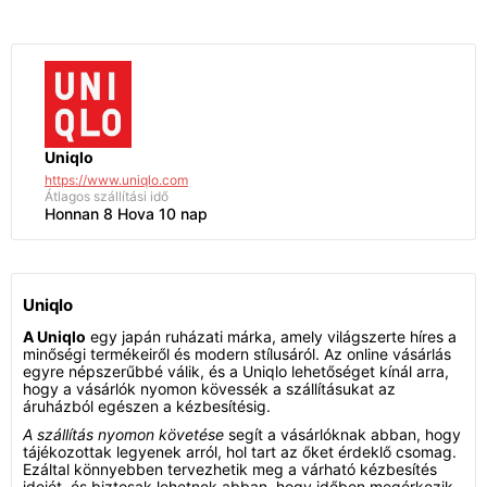
Uniqlo
https://www.uniqlo.com
Átlagos szállítási idő
Honnan 8 Hova 10 nap
Uniqlo
A Uniqlo
egy japán ruházati márka, amely világszerte híres a
minőségi termékeiről és modern stílusáról. Az online vásárlás
egyre népszerűbbé válik, és a Uniqlo lehetőséget kínál arra,
hogy a vásárlók nyomon kövessék a szállításukat az
áruházból egészen a kézbesítésig.
A szállítás nyomon követése
segít a vásárlóknak abban, hogy
tájékozottak legyenek arról, hol tart az őket érdeklő csomag.
Ezáltal könnyebben tervezhetik meg a várható kézbesítés
idejét, és biztosak lehetnek abban, hogy időben megérkezik