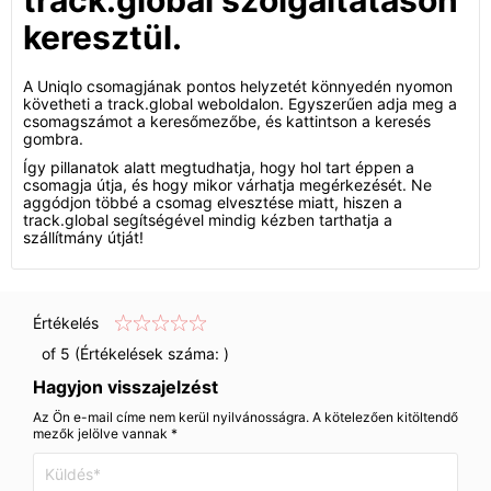
track.global szolgáltatáson
keresztül.
A Uniqlo csomagjának pontos helyzetét könnyedén nyomon
követheti a track.global weboldalon. Egyszerűen adja meg a
csomagszámot a keresőmezőbe, és kattintson a keresés
gombra.
Így pillanatok alatt megtudhatja, hogy hol tart éppen a
csomagja útja, és hogy mikor várhatja megérkezését. Ne
aggódjon többé a csomag elvesztése miatt, hiszen a
track.global segítségével mindig kézben tarthatja a
szállítmány útját!
Értékelés
of 5 (Értékelések száma:
)
Hagyjon visszajelzést
Az Ön e-mail címe nem kerül nyilvánosságra. A kötelezően kitöltendő
mezők jelölve vannak *