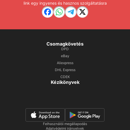
link egy ingyenes és hasznos szolgáltatásra
Csomagkövetés
DPD
eBay
Aliexpress
DHL Express
CDEK
Kézikönyvek
Felhasználói megállapodás
Adatvédelmi irányelvek