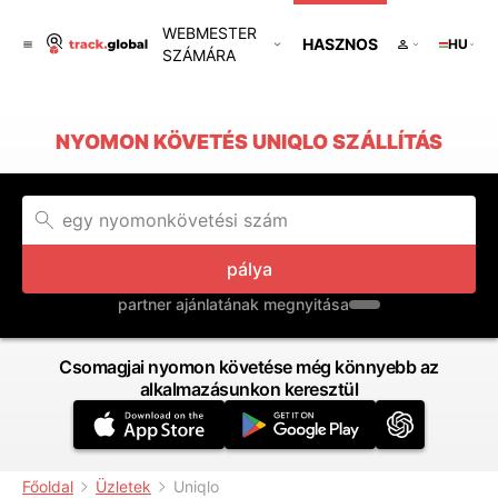
WEBMESTER
HASZNOS
HU
SZÁMÁRA
NYOMON KÖVETÉS UNIQLO SZÁLLÍTÁS
pálya
partner ajánlatának megnyitása
Csomagjai nyomon követése még könnyebb az
alkalmazásunkon keresztül
Főoldal
Üzletek
Uniqlo