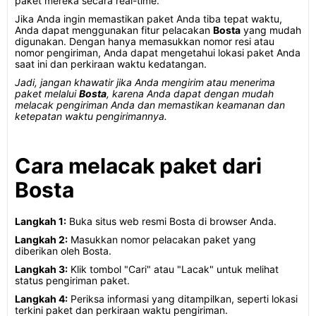
paket mereka secara real-time.
Jika Anda ingin memastikan paket Anda tiba tepat waktu,
Anda dapat menggunakan fitur pelacakan
Bosta
yang mudah
digunakan. Dengan hanya memasukkan nomor resi atau
nomor pengiriman, Anda dapat mengetahui lokasi paket Anda
saat ini dan perkiraan waktu kedatangan.
Jadi, jangan khawatir jika Anda mengirim atau menerima
paket melalui
Bosta
, karena Anda dapat dengan mudah
melacak pengiriman Anda dan memastikan keamanan dan
ketepatan waktu pengirimannya.
Cara melacak paket dari
Bosta
Langkah 1:
Buka situs web resmi Bosta di browser Anda.
Langkah 2:
Masukkan nomor pelacakan paket yang
diberikan oleh Bosta.
Langkah 3:
Klik tombol "Cari" atau "Lacak" untuk melihat
status pengiriman paket.
Langkah 4:
Periksa informasi yang ditampilkan, seperti lokasi
terkini paket dan perkiraan waktu pengiriman.