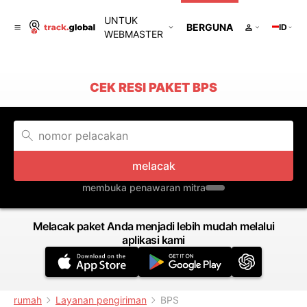
UNTUK
BERGUNA
ID
WEBMASTER
CEK RESI PAKET BPS
melacak
membuka penawaran mitra
Melacak paket Anda menjadi lebih mudah melalui
aplikasi kami
rumah
Layanan pengiriman
BPS