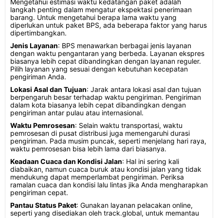
Mengetahui estimasi waktu kedatangan paket adalah
langkah penting dalam mengatur ekspektasi penerimaan
barang. Untuk mengetahui berapa lama waktu yang
diperlukan untuk paket BPS, ada beberapa faktor yang harus
dipertimbangkan.
Jenis Layanan
: BPS menawarkan berbagai jenis layanan
dengan waktu pengantaran yang berbeda. Layanan ekspres
biasanya lebih cepat dibandingkan dengan layanan reguler.
Pilih layanan yang sesuai dengan kebutuhan kecepatan
pengiriman Anda.
Lokasi Asal dan Tujuan
: Jarak antara lokasi asal dan tujuan
berpengaruh besar terhadap waktu pengiriman. Pengiriman
dalam kota biasanya lebih cepat dibandingkan dengan
pengiriman antar pulau atau internasional.
Waktu Pemrosesan
: Selain waktu transportasi, waktu
pemrosesan di pusat distribusi juga memengaruhi durasi
pengiriman. Pada musim puncak, seperti menjelang hari raya,
waktu pemrosesan bisa lebih lama dari biasanya.
Keadaan Cuaca dan Kondisi Jalan
: Hal ini sering kali
diabaikan, namun cuaca buruk atau kondisi jalan yang tidak
mendukung dapat memperlambat pengiriman. Periksa
ramalan cuaca dan kondisi lalu lintas jika Anda mengharapkan
pengiriman cepat.
Pantau Status Paket
: Gunakan layanan pelacakan online,
seperti yang disediakan oleh track.global, untuk memantau