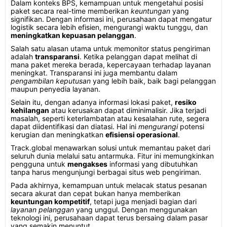
Dalam konteks BPS, kemampuan untuk mengetahui posisi
paket secara real-time memberikan
keuntungan
yang
signifikan. Dengan informasi ini, perusahaan dapat mengatur
logistik secara lebih efisien, mengurangi waktu tunggu, dan
meningkatkan kepuasan pelanggan
.
Salah satu alasan utama untuk memonitor status pengiriman
adalah
transparansi
. Ketika pelanggan dapat melihat di
mana paket mereka berada, kepercayaan terhadap layanan
meningkat. Transparansi ini juga membantu dalam
pengambilan keputusan
yang lebih baik, baik bagi pelanggan
maupun penyedia layanan.
Selain itu, dengan adanya informasi lokasi paket,
resiko
kehilangan
atau kerusakan dapat diminimalisir. Jika terjadi
masalah, seperti keterlambatan atau kesalahan rute, segera
dapat diidentifikasi dan diatasi. Hal ini
mengurangi
potensi
kerugian dan meningkatkan
efisiensi operasional
.
Track.global menawarkan solusi untuk memantau paket dari
seluruh dunia melalui satu antarmuka. Fitur ini memungkinkan
pengguna untuk
mengakses
informasi yang dibutuhkan
tanpa harus mengunjungi berbagai situs web pengiriman.
Pada akhirnya, kemampuan untuk melacak status pesanan
secara akurat dan cepat bukan hanya memberikan
keuntungan kompetitif
, tetapi juga menjadi bagian dari
layanan pelanggan
yang unggul. Dengan menggunakan
teknologi ini, perusahaan dapat terus bersaing dalam pasar
yang semakin menuntut.