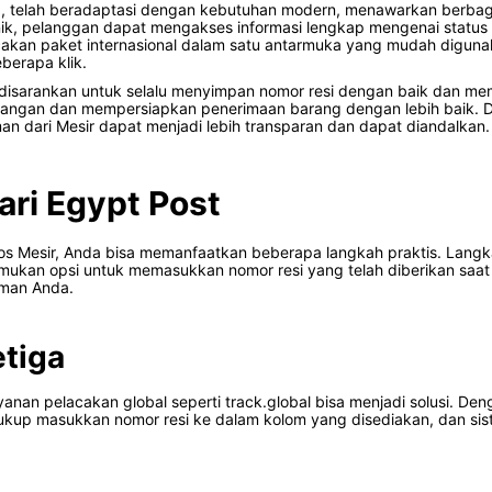
ya, telah beradaptasi dengan kebutuhan modern, menawarkan berb
 pelanggan dapat mengakses informasi lengkap mengenai status dan
acakan paket internasional dalam satu antarmuka yang mudah digu
berapa klik.
sarankan untuk selalu menyimpan nomor resi dengan baik dan meme
atangan dan mempersiapkan penerimaan barang dengan lebih baik.
an dari Mesir dapat menjadi lebih transparan dan dapat diandalkan.
ari Egypt Post
pos Mesir, Anda bisa memanfaatkan beberapa langkah praktis. Langk
mukan opsi untuk memasukkan nomor resi yang telah diberikan saat 
iman Anda.
etiga
 layanan pelacakan global seperti track.global bisa menjadi solusi. 
ukup masukkan nomor resi ke dalam kolom yang disediakan, dan sist