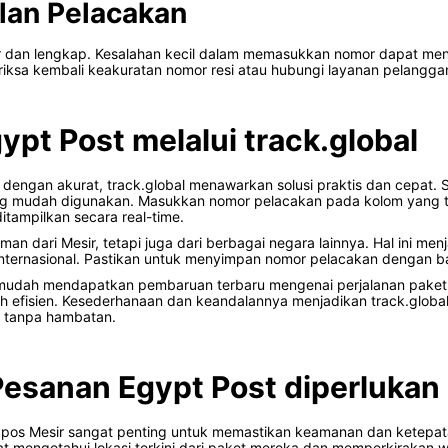
lan Pelacakan
 dan lengkap. Kesalahan kecil dalam memasukkan nomor dapat meng
iksa kembali keakuratan nomor resi atau hubungi layanan pelanggan 
ypt Post melalui track.global
 dengan akurat, track.global menawarkan solusi praktis dan cepat
g mudah digunakan. Masukkan nomor pelacakan pada kolom yang terse
ditampilkan secara real-time.
an dari Mesir, tetapi juga dari berbagai negara lainnya. Hal ini me
nternasional. Pastikan untuk menyimpan nomor pelacakan dengan bai
mudah mendapatkan pembaruan terbaru mengenai perjalanan paket
efisien. Kesederhanaan dan keandalannya menjadikan track.global p
n tanpa hambatan.
esanan Egypt Post diperlukan
n pos Mesir sangat penting untuk memastikan keamanan dan ketep
 mengetahui lokasi terkini dari paket mereka dan memperkirakan 