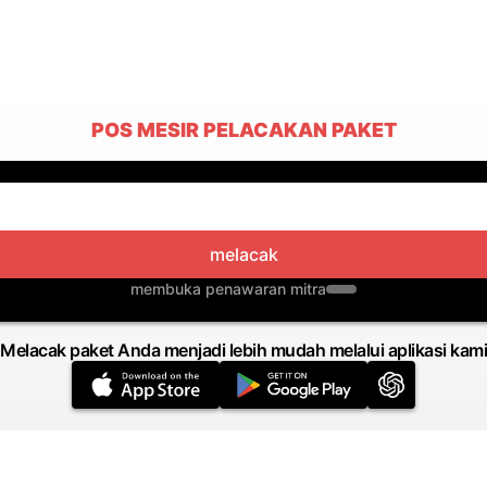
POS MESIR PELACAKAN PAKET
melacak
membuka penawaran mitra
Melacak paket Anda menjadi lebih mudah melalui aplikasi kami