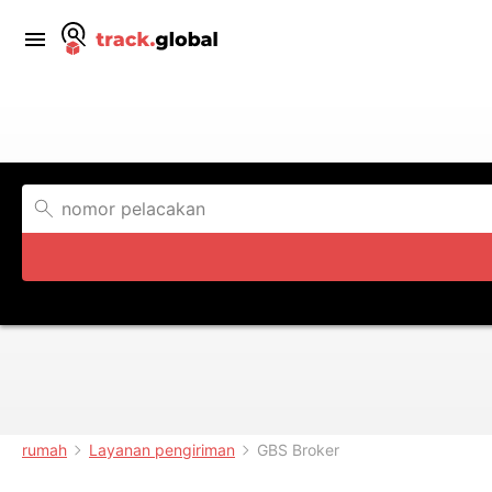
rumah
Layanan pengiriman
GBS Broker