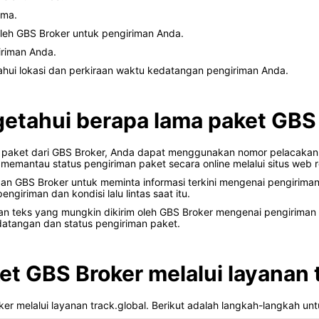
ama.
leh GBS Broker untuk pengiriman Anda.
iriman Anda.
ahui lokasi dan perkiraan waktu kedatangan pengiriman Anda.
tahui berapa lama paket GBS 
paket dari GBS Broker, Anda dapat menggunakan nomor pelacakan 
emantau status pengiriman paket secara online melalui situs web 
n GBS Broker untuk meminta informasi terkini mengenai pengirim
giriman dan kondisi lalu lintas saat itu.
esan teks yang mungkin dikirim oleh GBS Broker mengenai pengirim
datangan dan status pengiriman paket.
et GBS Broker melalui layanan 
r melalui layanan track.global. Berikut adalah langkah-langkah un