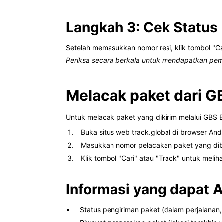
Langkah 3: Cek Status
Setelah memasukkan nomor resi, klik tombol "Ca
Periksa secara berkala untuk mendapatkan pem
Melacak paket dari GB
Untuk melacak paket yang dikirim melalui GBS 
Buka situs web track.global di browser And
Masukkan nomor pelacakan paket yang dibe
Klik tombol "Cari" atau "Track" untuk melih
Informasi yang dapat 
Status pengiriman paket (dalam perjalanan, ti