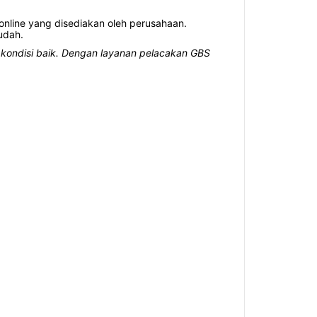
online yang disediakan oleh perusahaan.
udah.
 kondisi baik. Dengan layanan pelacakan GBS