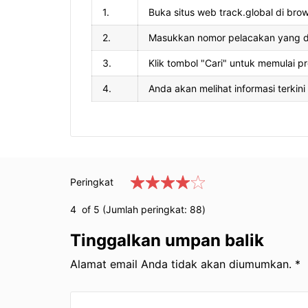
1.
Buka situs web track.global di bro
2.
Masukkan nomor pelacakan yang di
3.
Klik tombol "Cari" untuk memulai p
4.
Anda akan melihat informasi terkin
Peringkat
4
of 5 (Jumlah peringkat:
88
)
Tinggalkan umpan balik
Alamat email Anda tidak akan diumumkan. *