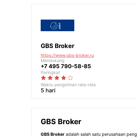
GBS Broker
https://www.gbs-broker.ru
Mendukung
+7 495 790-58-85
Peringkat
Waktu pengiriman
rata-rata
5 hari
GBS Broker
GBS Broker
adalah salah satu perusahaan peng