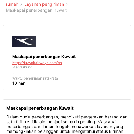
rumah
Layanan pengiriman
Maskapai penerbangan Kuwait
Maskapai penerbangan Kuwait
https://kuwaitairways.com/en
Mendukung
-
Waktu pengiriman
rata-rata
10 hari
Maskapai penerbangan Kuwait
Dalam dunia penerbangan, mengikuti pergerakan barang dari
satu titik ke titik lain menjadi semakin penting. Maskapai
penerbangan dari Timur Tengah menawarkan layanan yang
memungkinkan pelanggan untuk mengetahui status kiriman