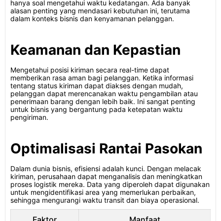
hanya soal mengetahui waktu kedatangan. Ada banyak
alasan penting yang mendasari kebutuhan ini, terutama
dalam konteks bisnis dan kenyamanan pelanggan.
Keamanan dan Kepastian
Mengetahui posisi kiriman secara real-time dapat
memberikan rasa aman bagi pelanggan. Ketika informasi
tentang status kiriman dapat diakses dengan mudah,
pelanggan dapat merencanakan waktu pengambilan atau
penerimaan barang dengan lebih baik. Ini sangat penting
untuk bisnis yang bergantung pada ketepatan waktu
pengiriman.
Optimalisasi Rantai Pasokan
Dalam dunia bisnis, efisiensi adalah kunci. Dengan melacak
kiriman, perusahaan dapat menganalisis dan meningkatkan
proses logistik mereka. Data yang diperoleh dapat digunakan
untuk mengidentifikasi area yang memerlukan perbaikan,
sehingga mengurangi waktu transit dan biaya operasional.
Faktor
Manfaat