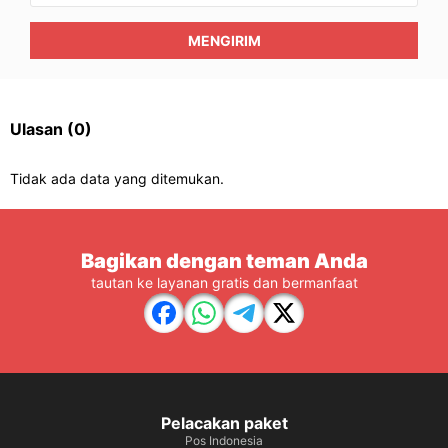
MENGIRIM
Ulasan
(0)
Tidak ada data yang ditemukan.
Bagikan dengan teman Anda
tautan ke layanan gratis dan bermanfaat
Pelacakan paket
Pos Indonesia