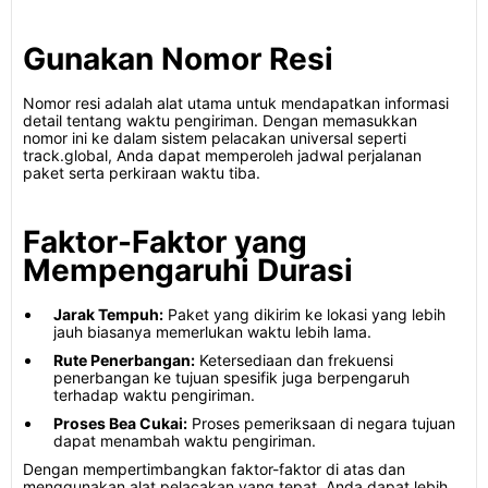
Gunakan Nomor Resi
Nomor resi adalah alat utama untuk mendapatkan informasi
detail tentang waktu pengiriman. Dengan memasukkan
nomor ini ke dalam sistem pelacakan universal seperti
track.global, Anda dapat memperoleh jadwal perjalanan
paket serta perkiraan waktu tiba.
Faktor-Faktor yang
Mempengaruhi Durasi
Jarak Tempuh:
Paket yang dikirim ke lokasi yang lebih
jauh biasanya memerlukan waktu lebih lama.
Rute Penerbangan:
Ketersediaan dan frekuensi
penerbangan ke tujuan spesifik juga berpengaruh
terhadap waktu pengiriman.
Proses Bea Cukai:
Proses pemeriksaan di negara tujuan
dapat menambah waktu pengiriman.
Dengan mempertimbangkan faktor-faktor di atas dan
menggunakan alat pelacakan yang tepat, Anda dapat lebih