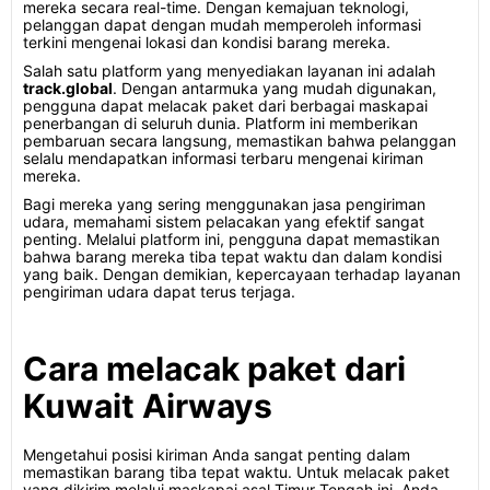
mereka secara real-time. Dengan kemajuan teknologi,
pelanggan dapat dengan mudah memperoleh informasi
terkini mengenai lokasi dan kondisi barang mereka.
Salah satu platform yang menyediakan layanan ini adalah
track.global
. Dengan antarmuka yang mudah digunakan,
pengguna dapat melacak paket dari berbagai maskapai
penerbangan di seluruh dunia. Platform ini memberikan
pembaruan secara langsung, memastikan bahwa pelanggan
selalu mendapatkan informasi terbaru mengenai kiriman
mereka.
Bagi mereka yang sering menggunakan jasa pengiriman
udara, memahami sistem pelacakan yang efektif sangat
penting. Melalui platform ini, pengguna dapat memastikan
bahwa barang mereka tiba tepat waktu dan dalam kondisi
yang baik. Dengan demikian, kepercayaan terhadap layanan
pengiriman udara dapat terus terjaga.
Cara melacak paket dari
Kuwait Airways
Mengetahui posisi kiriman Anda sangat penting dalam
memastikan barang tiba tepat waktu. Untuk melacak paket
yang dikirim melalui maskapai asal Timur Tengah ini, Anda